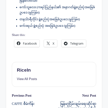
မြန်မာဘာသာ
ကော်သူလေး (ကရင်ပြည်နယ်)၏ အနာဂတ်ဖွဲ့စည်းပုံအခြေခံ
ဥပဒေ (မူကြမ်း)
တနင်္သာရီတိုင်း ဖွဲ့စည်းပုံအခြေခံဥပဒေ (မူကြမ်း)
ဖက်ဒရယ် ဖွဲ့စည်းပုံ အခြေခံဥပဒေ (မူကြမ်း)
Share this:
Facebook
X
Telegram
RiceIn
View All Posts
Post
Previous Post
Next Post
CAFFE စီမံကိန်း
မြန်မာ့ငြိမ်းချမ်းရေးဆိုင်ရာ
navigation