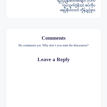
ရည်ညွန်းစာတမ်းများ (လိက်
ကၞပ်သွက်ဂွံနိဿဲ စပ်ကဵုပ
ရေၚ်ၜိုဟ်လလံ ကၟိန်ဍုၚ်ဗၟာ)
Comments
No comments yet. Why don’t you start the discussion?
Leave a Reply