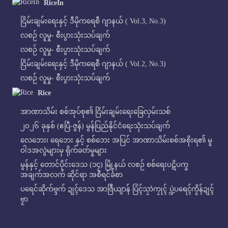
RiceIn
ငြိမ်းချမ်းရေးနှင့် ဒီမိုကရေစီ ဂျာနယ် ( Vol.3, No.3)
လစဉ် လူမှု- စီးပွားသုံးသပ်ချက်
လစဉ် လူမှု- စီးပွားသုံးသပ်ချက်
ငြိမ်းချမ်းရေးနှင့် ဒီမိုကရေစီ ဂျာနယ် ( Vol.2, No.3)
လစဉ် လူမှု- စီးပွားသုံးသပ်ချက်
Rice
အာဏာသိမ်း စစ်အုပ်စု၏ ငြိမ်းချမ်းရေးခြေလှမ်းသစ်
၂၀၂၆ ခုနှစ် (ဧပြီ-ဇွန်) မွန်ပြည်နိုင်ငံရေးသုံးသပ်ချက်
လေဘေး၊ ရေဘေး နှင့် စစ်ဘေး အပြင် အာဏာသိမ်းစစ်အစိုးရ၏ မူ
ဝါဒအလွဲများမှ ရိုက်ခတ်မှုများ
မွန်နှင့် တောင်ပိုင်းဒေသ (၁၄) မြို့နယ် လစဉ် စစ်ရေးပဋိပက္ခ
အချက်အလက် ဆိုင်ရာ အစီရင်ခံစာ
ပရေင်ဆိုက်ဗ္ဒက် ဍုၚ်ဒေသ အာဇြဳယျာန် ပြံၚ်သၠာဲကၠုၚ် ပ္ဍဲပရေၚ်ကၟိန်ဍုၚ်
ဗၟာ