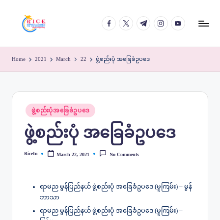
facebook.com
twitter.com
t.me
instagram.com
youtube.com
Skip
to
content
Home
2021
March
22
ဖွဲ့စည်းပုံ အခြေခံဥပဒေ
Posted
ဖွဲ့စည်းပုံအခြေခံဥပဒေ
in
ဖွဲ့စည်းပုံ အခြေခံဥပဒေ
RiceIn
March 22, 2021
No Comments
Posted
by
ရာမည မွန်ပြည်နယ် ဖွဲ့စည်းပုံ အခြေခံဥပဒေ (မူကြမ်း) – မွန်
ဘာသာ
ရာမည မွန်ပြည်နယ် ဖွဲ့စည်းပုံ အခြေခံဥပဒေ (မူကြမ်း) –