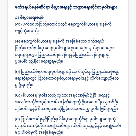
ဖက်ဒရယ်စနစ်ဆိုင်ရာ စီးပွားရေးနှင့် ဘဏ္ဍာရေးဆိုင်ရာမူဝါဒများ
၁။ စီးပွားရေးစနစ်
(က) ဖက်ဒရယ်ပြည်ထောင်စုတွင် ဈေးကွက်စီးပွားရေးစနစ်ကို
ကျင့်သုံးရမည်။
(ခ) ဈေးကွက်စီးပွားရေးစနစ်ကို အခြေခံသော ဖက်ဒရယ်
ပြည်ထောင်စု စီးပွားရေးမူဝါဒများ၊ ဥပဒေများ၊ နည်းဥပဒေများ
ရေးဆွဲရာတွင် ပြည်ထောင်စုအစိုးရနှင့်ပြည်နယ်အစိုးရများမှ
ပူးပေါင်းညှိနှိုင်း ရေးဆွဲရမည်။
(ဂ) ပြည်နယ်စီးပွားရေးမူဝါဒများကို သက်ဆိုင်ရာပြည်နယ်အစိုးရမှ
ရေးဆွဲရာတွင် ပြည်ထောင်စုစီးပွားရေးမူဝါဒနှင့် လိုက်လျောညီထွေ
မှု ရှိရမည်။
(ဃ) စီးပွားရေးမူဝါဒသည် လူသားအရင်းအမြစ်ဖွံ့ဖြိုးရေးနှင့်
အလုပ်အကိုင်အခွင့်အလမ်း ဖန်တီးရေးကို ဦးစားပေးပြီး လူတစ်ဦး
ချင်းဝင်ငွေနှင့် မိသားစုဘဝကိုမြှင့်တင်ပေးသည့် မူဝါဒ ဖြစ်ရမည်။
(င) ပြည်ထောင်စုနှင့်ပြည်နယ်စီးပွားရေးဆိုင်ရာ မူဝါဒများရေးဆွဲ
ရာတွင် အဆင့်တိုင်း အမျိုးသမီးများ ပါဝင်ရေးဆွဲခွင့်နှင့် အမျိုးသမီး
များပါဝင်မှုကို အခြေခံရမည်။