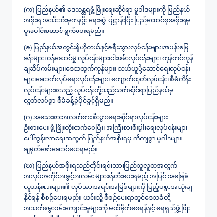
(က) ပြည်နယ်၏ ဒေသန္တရဖွံ့ဖြိုးရေးဆိုင်ရာ မူဝါဒများကို ပြည်နယ်
အစိုးရ အသီးသီးမှကနဦး ရေးဆွဲ ပြဋ္ဌာန်းပြီး ပြည်ထောင်စုအစိုးရမှ
ပူးပေါင်းဆောင် ရွက်ပေးရမည်။
(ခ) ပြည်နယ်အတွင်းရှိဟိုတယ်နှင့်ခရီးသွားလုပ်ငန်းများ၊အပန်းဖြေ
ခန်းများ၊ ဝန်ဆောင်မှု လုပ်ငန်းများ၊ငါးဖမ်းလုပ်ငန်းများ၊ ကုန်တင်ကုန်
ချဆိပ်ကမ်းများ၊ဒေသထွက်ကုန်များ၊ သယ်ယူပို့ဆောင်ရေးလုပ်ငန်း
များ၊ဆောက်လုပ်ရေးလုပ်ငန်းများ၊ ကျောက်ထုတ်လုပ်ငန်း၊ စီမံကိန်း
လုပ်ငန်းများစသည့် လုပ်ငန်းတို့သည်သက်ဆိုင်ရာပြည်နယ်မှ
လွတ်လပ်စွာ စီမံခန့်ခွဲပိုင်ခွင့်ရှိမည်။
(ဂ) အသေးစားအလတ်စား စီးပွားရေးဆိုင်ရာလုပ်ငန်းများ
ဦးစားပေး ဖွံ့ဖြိုးတိုးတက်စေပြီး၊ အကြီးစားစီးပွါးရေးလုပ်ငန်းများ
ပေါ်ထွန်းလာရေးအတွက် ပြည်နယ်အစိုးရမှ တိကျစွာ မူဝါဒများ
ချမှတ်ဖော်ဆောင်ပေးရမည်။
(ဃ) ပြည်နယ်အစိုးရသည်တိုင်းရင်းသားပြည်သူလူထုအတွက်
အလုပ်အကိုင်အခွင့်အလမ်း များဖန်တီးပေးရမည့် အပြင် အခြေခံ
လူတန်းစားများ၏ လုပ်အားအရင်းအမြစ်များကို ပြည့်ဝစွာအသုံးချ
နိုင်ရန် စီစဉ်ပေးရမည်။ ယင်းသို့ စီစဉ်ပေးရာတွင်ဒေသခံတို့
အသက်မွေးဝမ်းကျောင်းမှုများကို မထိခိုက်စေရန်နှင့် ရေရှည်ဖွံ့ဖြိုး