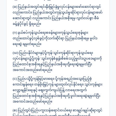
(ခ) ပြည်နယ်အတွင်းရင်းနှီးမြှုပ်နှံမှုလုပ်ငန်းများဖော်ဆောင်ရာတွင်
လည်းကောင်း၊ ပြည်နယ်အတွင်းကုန်သွယ်မှုဆိုင်ရာလုပ်ငန်းများဖော်
ဆောင်ရာတွင် လည်းကောင်း ပြည်နယ်အစိုးရမှ လွတ်လပ်စွာ စီမံ
ခန့်ခွဲပိုင်ခွင့် ရှိရမည်။
(ဂ) နယ်စပ်ကုန်သွယ်ရေးစခန်းများ၊ကုန်သွယ်ရေးဇုန်များ
တည်ထောင်ဖွင့်လှစ်ခွင့်ကိုသက်ဆိုင်ရာ ပြည်နယ်အစိုးရမှ မူဝါဒ
ရေးဆွဲ ချမှတ်ရမည်။
(ဃ) ပြည်ပနိုင်ငံများနှင့်ပို့ကုန်/သွင်းကုန်ဆိုင်ရာကုန်သွယ်ရေး
လုပ်ငန်းများ၌ပို့ကုန်/ သွင်းကုန်စံနှုန်းစိစစ်သည့်မူဝါဒ၊ဥပဒေများကို
ပြည်ထောင်စုအစိုးရနှင့်ပြည်နယ်အစိုးရတို့ရေးဆွဲချမှတ်ပြီး
အကောင်အထည်ဖော်ရမည်။
(င) ပြည်ပသို့ပို့ကုန်မြင့်မားရေး၊ ပို့ကုန်အရည်အသွေးပြည့်စုံ
ကောင်းမွန်ရေး၊ တန်ဖိုးမြှင့်ကုန် များထုတ်လုပ်နိုင်ရေး၊ သွင်းကုန်များ
လျှော့ချနိုင်ရေးနှင့် ဈေးကွက်ကျယ်ပြန့် လာရေးအတွက်
ပြည်ထောင်စုအစိုးရနှင့်ပြည်နယ်အစိုးရတို့ မူဝါဒရေးဆွဲချမှတ်ပြီး
အကောင်အထည်ဖော်ရမည်။
(စ) ပြည်တွင်းပြည်ပကူးသန်းရောင်းဝယ်ရေး စာချုပ်ချုပ်ဆိုရာတွင်
ပြည်နယ်အစိုးရမှ ဒေသခံများ၏ အကျိုးစီးပွားကိုရှေးရှု၍