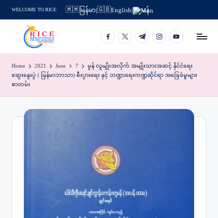
🇲🇲
🇬🇧
မြန်မာ
|
English
|
မန်
WELCOME TO RICE
Skip
to
facebook.com
twitter.com
t.me
instagram.com
youtube.com
content
Home
2021
June
7
မွန် လူမျိုးအလိုက် အမျိုးသားအဆင့် နိုင်ငံရေး
ဆွေးနွေးပွဲ ( မြန်မာဘာသာ) စီးပွားရေး နှင့် ဘဏ္ဍာရေးကဏ္ဍဆိုင်ရာ အခြေခံမူများ
စာတမ်း