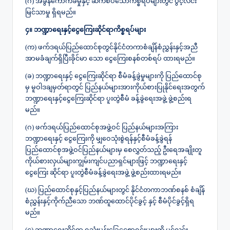
(ဂ) အခွန်ကောက်ခံမှုနှင့် ဆက်စပ်သောကိစ္စရပ်များတွင် ပွင့်လင်း
မြင်သာမှု ရှိရမည်။
၄။ ဘဏ္ဍာရေးနှင့်ငွေကြေးဆိုင်ရာကိစ္စရပ်များ
(က) ဖက်ဒရယ်ပြည်ထောင်စုတွင်နိုင်ငံတကာစံချိန်စံညွှန်းနှင့်အညီ
အာမခံချက်ရှိပြီးခိုင်မာ သော ငွေကြေးစနစ်တစ်ရပ် ထားရမည်။
(ခ) ဘဏ္ဍာရေးနှင့် ငွေကြေးဆိုင်ရာ စီမံခန့်ခွဲမှုများကို ပြည်ထောင်စု
မှ မူဝါဒချမှတ်ရာတွင် ပြည်နယ်များအားကိုယ်စားပြုနိုင်ရေးအတွက်
ဘဏ္ဍာရေးနှင့်ငွေကြေးဆိုင်ရာ ပူးတွဲစီမံ ခန့်ခွဲရေးအဖွဲ့ ဖွဲ့စည်းရ
မည်။
(ဂ) ဖက်ဒရယ်ပြည်ထောင်စုအဖွဲ့ဝင် ပြည်နယ်များအကြား
ဘဏ္ဍာရေးနှင့် ငွေကြေးကို မျှဝေသုံးစွဲရန်နှင့်စီမံခန့်ခွဲရန်
ပြည်ထောင်စုအဖွဲ့ဝင်ပြည်နယ်များမှ စေလွှတ်သည့် ဦးရေအချိုးတူ
ကိုယ်စားလှယ်များကျွမ်းကျင်ပညာရှင်များဖြင့် ဘဏ္ဍာရေးနှင့်
ငွေကြေး ဆိုင်ရာ ပူးတွဲစီမံခန့်ခွဲရေးအဖွဲ့ ဖွဲ့စည်းထားရမည်။
(ဃ) ပြည်ထောင်စုနှင့်ပြည်နယ်များတွင် နိုင်ငံတကာဘဏ်စနစ် စံချိန်
စံညွှန်းနှင့်ကိုက်ညီသော ဘဏ်ထူထောင်ပိုင်ခွင့် နှင့် စီမံပိုင်ခွင့်ရှိရ
မည်။
(င) ဘဏ္ဍာရေးဆိုင်ရာ ရသုံးမှန်းခြေငွေစာရင်းများကို ပွင့်လင်း