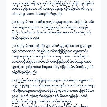
လူထုအခြေပြု ခရီးသွားလုပ်ငန်းနှင့်မိမိပြည်နယ် နှင့်နိုင်ငံနယ်နိမိတ်
ဆက်စပ်မှုရှိနေသော ခရီးသွားလုပ်ငန်းများကိုပြည်နယ်အစိုးရမှ မူ
ဝါဒရေးဆွဲ အကောင်အထည်ဖော်ရမည်။
(ခ) ပြည်နယ်အတွင်း ခရီးသွားလုပ်ငန်းများတွင် အသုံးပြုမည့် လမ်း
တံတားများ၊ယာဉ်များ၊ အသုံးပြုရာတွင်အဆင်ပြေချောမွေ့ရန်
ပြည်နယ်အစိုးရက လိုအပ်သောအခြေခံ အဆောက်အအုံများကို
ဖြည့်ဆည်းပေးရမည်။
(ဂ) ပြည်နယ်အတွင်းရှိခရီးသွားလုပ်ငန်းနှင့် ဆိုင်သောကိစ္စရပ်များ
တွင် သဘာဝအရင်း အမြစ်များကိုအခြေပြုသော ရှေးဟောင်း
အမွေအနှစ်များ၊ သာသနိက/ဘာသာရေး အဆောက်အဦးများ၊
သဘာဝလှိုဏ်ဂူများ၊ ပင်လယ်ကမ်းခြေနှင့်သမိုင်းဝင်နေရာ ဒေသ
များကို အထူးဦးစားပေး စီစဉ်ဆောင်ရွက်ပြီး ပြည်နယ်အစိုးရမှ စီမံ
ခန့်ခွဲပိုင်ခွင့်ရှိရမည်။
(ဃ) ပြည်နယ်အတွင်းရှိရိုးရာဓလေ့များ၊ ထုံးတမ်းများ၊ ရှေးဟောင်း
ယဉ်ကျေးမှုများဒေသ ရိုးရာအစားအစာနှင့် သဘာဝအလှတရားများ
ကို ခရီးသွားများအားဆွဲဆောင်နိုင်ရန် တိုင်းရင်းသားအခြေခံမီဒီယာ
နှင့် ရုပ်မြင်သံကြားထုတ်လွှင့်ခွင့်၊ ရေဒီယိုထုတ်လွှင့်ခွင့် များကို
ပြည်နယ်အစိုးရမှ မူဝါဒရေးဆွဲ သတ်မှတ်ရမည်။
(င) ရေတိုရေရှည် စီးပွားရေးစီမံကိန်းများကို ပြည်နယ်အစိုးရမှ