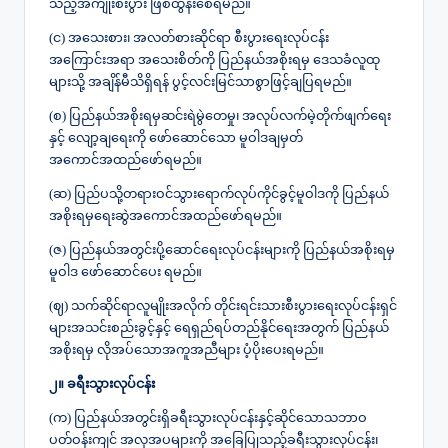
သည့်အကျိုးစီးပွား ဖြစ်ထွန်းစေရမည်။
(င) အသေးစား၊ အလတ်စားဆိုင်ရာ စီးပွားရေးလုပ်ငန်း
အကြောင်းအရာ အသေးစိတ်ကို ပြည်နယ်အစိုးရမှ ဒေသခံလူထု
များသို့ အချိန်မီသိရှိရန် ပွင့်လင်းမြင်သာစွာဖြင့်ချပြရမည်။
(စ) ပြည်နယ်အစိုးရမှဆင်းရဲမွဲတေမှု၊ အလုပ်လက်မဲ့တိုက်ဖျက်ရေး
နှင့် လျော့ချရေးကို ဖော်ဆောင်သော မူဝါဒချမှတ်
အကောင်အထည်ဖော်ရမည်။
(ဆ) ပြည်ပသို့တရားဝင်သွားရောက်လုပ်ကိုင်ခွင့်မူဝါဒကို ပြည်နယ်
အစိုးရမှရေးဆွဲအကောင်အထည်ဖော်ရမည်။
(ဇ) ပြည်နယ်အတွင်းပို့ဆောင်ရေးလုပ်ငန်းများကို ပြည်နယ်အစိုးရမှ
မူဝါဒ ဖော်ဆောင်ပေး ရမည်။
(ဈ) သက်ဆိုင်ရာလူမျိုးအလိုက် တိုင်းရင်းသားစီးပွားရေးလုပ်ငန်းရှင်
များအသင်းစည်းခွင့်နှင့် ရေရှည်ရပ်တည်နိုင်ရေးအတွက် ပြည်နယ်
အစိုးရမှ လိုအပ်သောအကူအညီများ ပံ့ပိုးပေးရမည်။
၂။ ခရီးသွားလုပ်ငန်း
(က) ပြည်နယ်အတွင်းရှိခရီးသွားလုပ်ငန်းနှင့်ဆိုင်သောသဘာဝ
ပတ်ဝန်းကျင် အလှအပများကို အခြေပြုသည့်ခရီးသွားလုပ်ငန်း၊