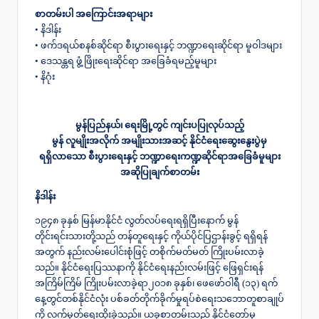
စာတမ်းပါ အကြောင်းအရာများ
• နိဒါန်း
• ဖက်ဒရယ်စနစ်ဆိုင်ရာ စီးပွားရေးနှင့် ဘဏ္ဍာရေးဆိုင်ရာ မူဝါဒများ
• ဒေသန္တရ ဖွံ့ဖြိုးရေးဆိုင်ရာ အခြေခံရမည့်မူများ
• နိဂုံး
မွန်ပြည်နယ်၊ ရေးမြို့တွင် ကျင်းပပြုလုပ်သည့်
မွန် လူမျိုးအလိုက် အမျိုးသားအဆင့် နိုင်ငံရေးဆွေးနွေးပွဲမှ
ရရှိလာသော စီးပွားရေးနှင့် ဘဏ္ဍာရေးကဏ္ဍဆိုင်ရာအခြေခံမူများ
အဆိုပြုချက်စာတမ်း
နိဒါန်း
၁၉၄၈ ခုနှစ် မြန်မာနိုင်ငံ လွတ်လပ်ရေးရရှိပြီးနောက် မွန်
တိုင်းရင်းသားတို့သည် တန်တူရေးနှင့် ကိုယ်ပိုင်ပြဌာန်းခွင့် ရရှိရန်
အတွက် နည်းလမ်းပေါင်းစုံဖြင့် တစိုက်မတ်မတ် ကြိုးပမ်းလာခဲ့
သည်။ နိုင်ငံရေးပြဿနာကို နိုင်ငံရေးနည်းလမ်းဖြင့် ဖြေရှင်းရန်
အကြိမ်ကြိမ် ကြိုးပမ်းလာခဲ့ရာ၂၀၁၈ ခုနှစ်၊ ဖေဖော်ဝါရီ (၁၃) ရက်
နေ့တွင်တစ်နိုင်ငံလုံး ပစ်ခတ်တိုက်ခိုက်မှုရပ်စဲရေးသဘောတူစာချုပ်
ကို လက်မှတ်ရေးထိုးခဲ့သည်။ ယခုစာတမ်းသည် နိုင်ငံတော်မှ