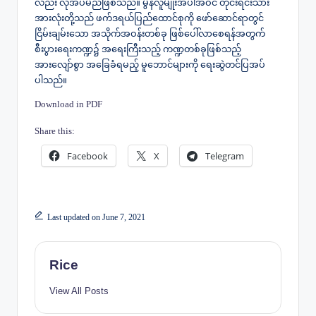
လည်း လိုအပ်မည်ဖြစ်သည်။ မွန်လူမျိုးအပါအဝင် တိုင်းရင်းသား
အားလုံးတို့သည် ဖက်ဒရယ်ပြည်ထောင်စုကို ဖော်ဆောင်ရာတွင်
ငြိမ်းချမ်းသော အသိုက်အဝန်းတစ်ခု ဖြစ်ပေါ်လာစေရန်အတွက်
စီးပွားရေးကဏ္ဍ၌ အရေးကြီးသည့် ကဏ္ဍတစ်ခုဖြစ်သည့်
အားလျော်စွာ အခြေခံရမည့် မူဘောင်များကို ရေးဆွဲတင်ပြအပ်
ပါသည်။
Download in PDF
Share this:
Facebook
X
Telegram
Last updated on June 7, 2021
Rice
View All Posts