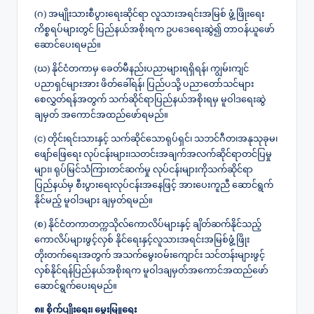
(ဂ) အမျိုးသားစီပွားရေးဆိုင်ရာ လူသားအရင်းအမြစ် ဖွံ့ဖြိုးရေး
ကိစ္စရပ်များတွင် ပြည်နယ်အစိုးရက ဥပဒေရေးဆွဲ၍ တာဝန်ယူဖော်
ဆောင်ပေးရမည်။
(ဃ) နိုင်ငံတကာမှ ခေတ်မီနည်းပညာများရရှိရန်၊ ကျွမ်းကျင်
ပညာရှင်များအား ဖိတ်ခေါ်ရန်၊ ပြည်ပသို့ ပညာတော်သင်များ
စေလွှတ်ရန်အတွက် သက်ဆိုင်ရာပြည်နယ်အစိုးရမှ မူဝါဒရေးဆွဲ
ချမှတ် အကောင်အထည်ဖော်ရမည်။
(င) တိုင်းရင်းသားနှင့် သက်ဆိုင်သောရုပ်ရှင်၊ သဘင်ဂီတ၊အနုသုခုမ၊
ဖျော်ဖြေရေး လုပ်ငန်းများ၊သတင်းအချက်အလက်ဆိုင်ရာတင်ပြမှု
များ၊ ရုပ်မြင်သံကြားတင်ဆက်မှု လုပ်ငန်းများကိုသက်ဆိုင်ရာ
ပြည်နယ်မှ စီးပွားရေးလုပ်ငန်းအနေဖြင့် အားပေးကူညီ ဆောင်ရွက်
နိုင်မည့် မူဝါဒများ ချမှတ်ရမည်။
(စ) နိုင်ငံတကာတက္ကသိုလ်ကောလိပ်များနှင့် ချိတ်ဆက်နိုင်သည့်
ကောလိပ်များဖွင့်လှစ် နိုင်ရေးနှင့်လူသားအရင်းအမြစ်ဖွံ့ဖြိုး
တိုးတက်ရေးအတွက် အသက်မွေးဝမ်းကျောင်း သင်တန်းများဖွင့်
လှစ်နိုင်ရန်ပြည်နယ်အစိုးရက မူဝါဒချမှတ်အကောင်အထည်ဖော်
ဆောင်ရွက်ပေးရမည်။
၈။ စိုက်ပျိုးရေး၊ မွေးမြူရေး