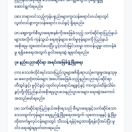
ဆောင်ရွက်ရမည်။
(ဆ) တရားဝင်သည့်ကုန်ပစ္စည်းများကူးသန်းရောင်းဝယ်ရာတွင်
လွတ်လပ်စွာကူးသန်းရောင်း ဝယ်ခွင့် ရှိရမည်။
(ဇ) ဈေးကွက်စီးပွားရေးစနစ်ကိုအခြေခံသည့် သက်ဆိုင်ရာပြည်နယ်
များအလိုက် ကုန်သွယ် ရေးဇုန်များ၊ စက်မှုဇုန်များကို ပြည်နယ်
အစိုးရမှ ထူထောင်ပေးပြီး ပွင့်လင်းမြင်သာမှု၊ တာဝန်ယူမှု၊ တာဝန်ခံ
မှု ရရှိစေရေးအတွက် မူဝါဒရေးဆွဲ ချမှတ်ရမည်။
၇။ နည်းပညာဆိုင်ရာ အရင်းအမြစ်ဖွံ့ဖြိုးရေး
(က) ဒေသခံတိုင်းရင်းသားပြည်သူများ၏ရိုးရာယဉ်ကျေးမှု၊အနုသုခု
မ၊ ဓလေ့ထုံးတမ်းများ အပေါ်အခြေခံသည့်နည်းပညာရပ်ဆိုင်ရာ
တီထွင်ခွင့်၊ မူပိုင်ခွင့်၊ ထုတ်လုပ်ရောင်းချခွင့်နှင့် ကာကွယ်ထိန်းသိမ်း
ခွင့်တို့ကိုပြည်နယ်အစိုးရမှဥပဒေ၊နည်းဥပဒေများ ရေးဆွဲအကောင်
အထည်ဖော်ရမည်။
(ခ) သက်ဆိုင်ရာပြည်နယ်အစိုးရသည် စီးပွားရေးနှင့်သက်ဆိုင်သော
ဒေသထွက်ကုန်များ ရေရှည်ဖွံ့ဖြိုးရေးအတွက် သုတေသနနှင့် ဖွံ့ဖြိုး
တိုးတက်မှုလုပ်ငန်းများတွင် သီးသန့် ရန်ပုံငွေထားရှိရန်လိုအပ်ပြီး မူ
ဝါဒ ရေးဆွဲချမှတ်ထားရမည်။