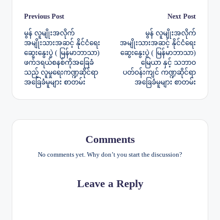
Post
Previous Post
Next Post
မွန် လူမျိုးအလိုက်
မွန် လူမျိုးအလိုက်
navigation
အမျိုးသားအဆင့် နိုင်ငံရေး
အမျိုးသားအဆင့် နိုင်ငံရေး
ဆွေးနွေးပွဲ ( မြန်မာဘာသာ)
ဆွေးနွေးပွဲ ( မြန်မာဘာသာ)
ဖက်ဒရယ်စနစ်ကိုအခြေခံ
မြေယာ နှင့် သဘာဝ
သည့် လူမှုရေးကဏ္ဍဆိုင်ရာ
ပတ်ဝန်းကျင် ကဏ္ဍဆိုင်ရာ
အခြေခံမူများ စာတမ်း
အခြေခံမူများ စာတမ်း
Comments
No comments yet. Why don’t you start the discussion?
Leave a Reply