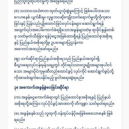
ပြည်သူလူထုပါဝင်မှုကို အခြေခံရမည်။
(ဇ) သဘာဝသယံဇာတ ထုတ်ယူသုံးစွဲမှုကြောင့် ဖြစ်ပေါ်လာသော
ဂေဟစနစ် ပျက်စီးမှု၊ လူမှုဘဝဆိုးကျိုးသက်ရောက်မှုတို့ကိုကုစား
ခြင်းနှင့် ပြန်လည်ပျိုးထောင်ခြင်းလုပ်ငန်းများ ဆောင်ရွက်ရန်
အတွက်၎င်းအပေါ်ကောက်ခံရရှိသောအခွန်များထဲမှ ရာခိုင်နှုန်းတစ်
ခု သတ်မှတ်သီးခြား ရန်ပုံငွေအဖြစ်ထားရှိရန် ပြည်ထောင်စုအစိုးရ
နှင့် ပြည်နယ်အစိုးရတို့မှ ဥပဒေများပြဌာန်းကာ
အကောင်အထည်ဖော်ရမည်။
(ဈ) သက်ဆိုင်ရာပြည်နယ်အစိုးရသည် ပြည်နယ်အတွင်းရှိ
စီးပွားရေးလုပ်ငန်းမှန်သမျှတွင် တိုင်းရင်းသားလူမျိုးအများစုပါဝင်
သော အများပိုင်ကုမ္ပဏီတည်ထောင်ခွင့် လုပ်ကိုင် ဆောင်ရွက်ခွင့်တို့
ကိုအာမခံချက်ပေးနိုင်မည့် မူဝါဒရေးဆွဲရမည်။
၃။ အကောက်အခွန်ခွဲဝေခြင်းဆိုင်ရာ
(က) အခွန်ငွေကောက်ခံရာတွင် ပြည်ထောင်စုအစိုးရနှင့် ပြည်နယ်
အစိုးရတို့အကြား လုပ်ပိုင်ခွင့်အာဏာကို တိကျစွာ သတ်မှတ်ရမည်။
(ခ) အခွန်စနစ်သည် လူထုကို ဝန်ထုပ်ဝန်ပိုးမဖြစ်စေသောစနစ် ဖြစ်
ရမည်။