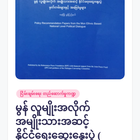
Posted
ငြိမ်းချမ်းရေး တည်ဆောက်မှုကဏ္ဍ
in
မွန် လူမျိုးအလိုက်
အမျိုးသားအဆင့်
နိုင်ငံရေးဆွေးနွေးပွဲ (