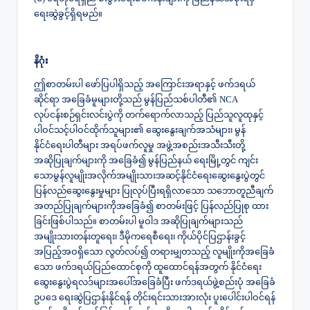
ရေးဆွဲခွင့်ရှိရမည်။
နိဂုံး
ဤစာတမ်းပါ ဖော်ပြပါရှိသည့် အကြောင်းအရာနှင့် ဖက်ဒရယ်
ဆိုင်ရာ အခြေခံမူများတို့သည် မွန်ပြည်သစ်ပါတီ၏ NCA
လုပ်ငန်းစဉ်ရှင်းလင်းပွဲကို တက်ရောက်လာသည့် ပြည်သူလူထုနှင့်
ပါဝင်သင့်ပါဝင်ထိုက်သူများ၏ ဆွေးနွေးချက်အသံများ၊ မွန်
နိုင်ငံရေးပါတီများ အရပ်ဖက်လူမှု အဖွဲ့အစည်းအသီးသီးတို့
အဆိုပြုချက်များကို အခြေခံ၍ မွန်ပြည်နယ် ရေးမြို့တွင် ကျင်း
သောမွန်လူမျိုးအလိုက်အမျိုးသားအဆင့်နိုင်ငံရေးဆွေးနွေးပွဲတွင်
ပြန်လည်ဆွေးနွေးမှုများ ပြုလုပ်ပြီးရရှိလာသော သဘောတူညီချက်
အတည်ပြုချက်များကိုအခြေခံ၍ စာတမ်းဖြင့် ပြန်လည်ပြုစု ထား
ခြင်းဖြစ်ပါသည်။ စာတမ်းပါ မူဝါဒ အဆိုပြုချက်များသည်
အမျိုးသားတန်းတူရေး၊ ဒီမိုကရေစီရေး၊ ကိုယ်ပိုင်ပြဌာန်းခွင့်
အပြည့်အဝရှိသော လွတ်လပ်၍ တရားမျှတသည့် လူမျိုးကိုအခြေခံ
သော ဖက်ဒရယ်ပြည်ထောင်စုကို ထူထောင်ရန်အတွက် နိုင်ငံရေး
ဆွေးနွေးပွဲရလဒ်များအပေါ်အခြေခံပြီး ဖက်ဒရယ်ဖွဲ့စည်းပုံ အခြေခံ
ဥပဒေ ရေးဆွဲပြဌာန်းနိုင်ရန် တိုင်းရင်းသားအားလုံး ပူးပေါင်းပါဝင်ရန်