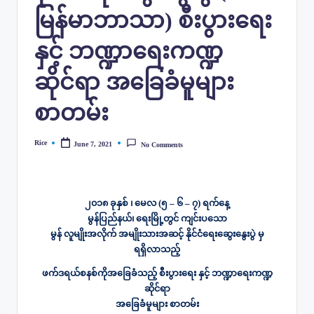
မြန်မာဘာသာ) စီးပွားရေး
နှင့် ဘဏ္ဍာရေးကဏ္ဍ
ဆိုင်ရာ အခြေခံမူများ
စာတမ်း
Rice
June 7, 2021
No Comments
Posted
by
၂၀၁၈ ခုနှစ် ၊ မေလ (၅ – ၆ – ၇) ရက်နေ့
မွန်ပြည်နယ်၊ ရေးမြို့တွင် ကျင်းပသော
မွန် လူမျိုးအလိုက် အမျိုးသားအဆင့် နိုင်ငံရေးဆွေးနွေးပွဲ မှ
ရရှိလာသည့်
ဖက်ဒရယ်စနစ်ကိုအခြေခံသည့် စီးပွားရေး နှင့် ဘဏ္ဍာရေးကဏ္ဍ
ဆိုင်ရာ
အခြေခံမူများ စာတမ်း