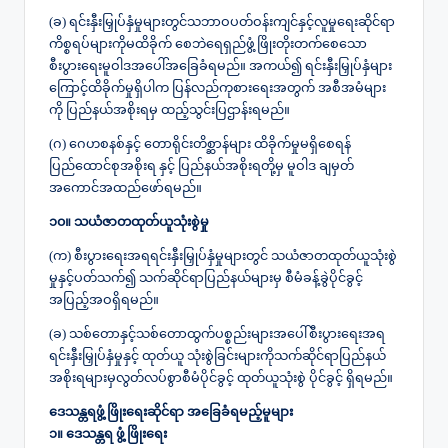
(ခ) ရင်းနှီးမြှုပ်နှံမှုများတွင်သဘာဝပတ်ဝန်းကျင်နှင့်လူမှုရေးဆိုင်ရာ
ကိစ္စရပ်များကိုမထိခိုက် စေဘဲရေရှည်ဖွံ့ဖြိုးတိုးတက်စေသော
စီးပွားရေးမူဝါဒအပေါ်အခြေခံရမည်။ အကယ်၍ ရင်းနှီးမြှုပ်နှံများ
ကြောင့်ထိခိုက်မှုရှိပါက ပြန်လည်ကုစားရေးအတွက် အစီအမံများ
ကို ပြည်နယ်အစိုးရမှ ထည့်သွင်းပြဌာန်းရမည်။
(ဂ) ဂေဟစနစ်နှင့် တောရိုင်းတိစ္ဆာန်များ ထိခိုက်မှုမရှိစေရန်
ပြည်ထောင်စုအစိုးရ နှင့် ပြည်နယ်အစိုးရတို့မှ မူဝါဒ ချမှတ်
အကောင်အထည်ဖော်ရမည်။
၁၀။ သယံဇာတထုတ်ယူသုံးစွဲမှု
(က) စီးပွားရေးအရရင်းနှီးမြှုပ်နှံမှုများတွင် သယံဇာတထုတ်ယူသုံးစွဲ
မှုနှင့်ပတ်သက်၍ သက်ဆိုင်ရာပြည်နယ်များမှ စီမံခန့်ခွဲပိုင်ခွင့်
အပြည့်အဝရှိရမည်။
(ခ) သစ်တောနှင့်သစ်တောထွက်ပစ္စည်းများအပေါ်စီးပွားရေးအရ
ရင်းနှီးမြှုပ်နှံမှုနှင့် ထုတ်ယူ သုံးစွဲခြင်းများကိုသက်ဆိုင်ရာပြည်နယ်
အစိုးရများမှလွတ်လပ်စွာစီမံပိုင်ခွင့် ထုတ်ယူသုံးစွဲ ပိုင်ခွင့် ရှိရမည်။
ဒေသန္တရဖွံ့ဖြိုးရေးဆိုင်ရာ အခြေခံရမည့်မူများ
၁။ ဒေသန္တရ ဖွံ့ဖြိုးရေး