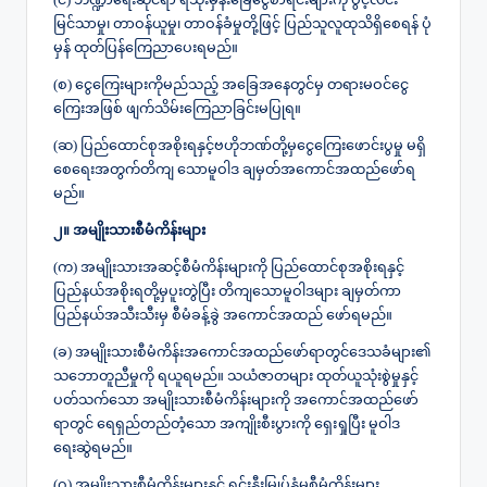
မြင်သာမှု၊ တာဝန်ယူမှု၊ တာဝန်ခံမှုတို့ဖြင့် ပြည်သူလူထုသိရှိစေရန် ပုံ
မှန် ထုတ်ပြန်ကြေညာပေးရမည်။
(စ) ငွေကြေးများကိုမည်သည့် အခြေအနေတွင်မှ တရားမဝင်ငွေ
ကြေးအဖြစ် ဖျက်သိမ်းကြေညာခြင်းမပြုရ။
(ဆ) ပြည်ထောင်စုအစိုးရနှင့်ဗဟိုဘဏ်တို့မှငွေကြေးဖောင်းပွမှု မရှိ
စေရေးအတွက်တိကျ သောမူဝါဒ ချမှတ်အကောင်အထည်ဖော်ရ
မည်။
၂။ အမျိုးသားစီမံကိန်းများ
(က) အမျိုးသားအဆင့်စီမံကိန်းများကို ပြည်ထောင်စုအစိုးရနှင့်
ပြည်နယ်အစိုးရတို့မှပူးတွဲပြီး တိကျသောမူဝါဒများ ချမှတ်ကာ
ပြည်နယ်အသီးသီးမှ စီမံခန့်ခွဲ အကောင်အထည် ဖော်ရမည်။
(ခ) အမျိုးသားစီမံကိန်းအကောင်အထည်ဖော်ရာတွင်ဒေသခံများ၏
သဘောတူညီမှုကို ရယူရမည်။ သယံဇာတများ ထုတ်ယူသုံးစွဲမှုနှင့်
ပတ်သက်သော အမျိုးသားစီမံကိန်းများကို အကောင်အထည်ဖော်
ရာတွင် ရေရှည်တည်တံ့သော အကျိုးစီးပွားကို ရှေးရှုပြီး မူဝါဒ
ရေးဆွဲရမည်။
(ဂ) အမျိုးသားစီမံကိန်းများနှင့် ရင်းနှီးမြှုပ်နှံမှုစီမံကိန်းများ