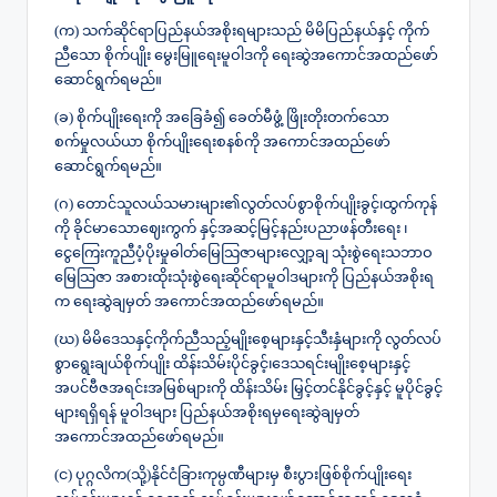
(က) သက်ဆိုင်ရာပြည်နယ်အစိုးရများသည် မိမိပြည်နယ်နှင့် ကိုက်
ညီသော စိုက်ပျိုး မွေးမြူရေးမူဝါဒကို ရေးဆွဲအကောင်အထည်ဖော်
ဆောင်ရွက်ရမည်။
(ခ) စိုက်ပျိုးရေးကို အခြေခံ၍ ခေတ်မီဖွံ့ ဖြိုးတိုးတက်သော
စက်မှုလယ်ယာ စိုက်ပျိုးရေးစနစ်ကို အကောင်အထည်ဖော်
ဆောင်ရွက်ရမည်။
(ဂ) တောင်သူလယ်သမားများ၏လွတ်လပ်စွာစိုက်ပျိုးခွင့်၊ထွက်ကုန်
ကို ခိုင်မာသောဈေးကွက် နှင့်အဆင့်မြင့်နည်းပညာဖန်တီးရေး ၊
ငွေကြေးကူညီပံ့ပိုးမှုဓါတ်မြေသြဇာများလျှော့ချ သုံးစွဲရေးသဘာဝ
မြေသြဇာ အစားထိုးသုံးစွဲရေးဆိုင်ရာမူဝါဒများကို ပြည်နယ်အစိုးရ
က ရေးဆွဲချမှတ် အကောင်အထည်ဖော်ရမည်။
(ဃ) မိမိဒေသနှင့်ကိုက်ညီသည့်မျိုးစေ့များနှင့်သီးနှံများကို လွတ်လပ်
စွာရွေးချယ်စိုက်ပျိုး ထိန်းသိမ်းပိုင်ခွင့်၊ဒေသရင်းမျိုးစေ့များနှင့်
အပင်ဗီဇအရင်းအမြစ်များကို ထိန်းသိမ်း မြှင့်တင်နိုင်ခွင့်နှင့် မူပိုင်ခွင့်
များရရှိရန် မူဝါဒများ ပြည်နယ်အစိုးရမှရေးဆွဲချမှတ်
အကောင်အထည်ဖော်ရမည်။
(င) ပုဂ္ဂလိက(သို့)နိုင်ငံခြားကုမ္ပဏီများမှ စီးပွားဖြစ်စိုက်ပျိုးရေး