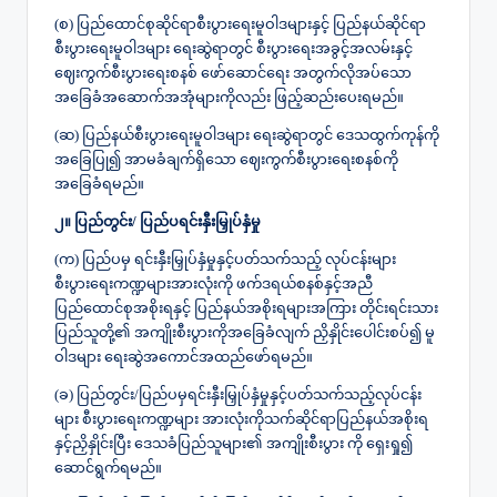
(စ) ပြည်ထောင်စုဆိုင်ရာစီးပွားရေးမူဝါဒများနှင့် ပြည်နယ်ဆိုင်ရာ
စီးပွားရေးမူဝါဒများ ရေးဆွဲရာတွင် စီးပွားရေးအခွင့်အလမ်းနှင့်
ဈေးကွက်စီးပွားရေးစနစ် ဖော်ဆောင်ရေး အတွက်လိုအပ်သော
အခြေခံအဆောက်အအုံများကိုလည်း ဖြည့်ဆည်းပေးရမည်။
(ဆ) ပြည်နယ်စီးပွားရေးမူဝါဒများ ရေးဆွဲရာတွင် ဒေသထွက်ကုန်ကို
အခြေပြု၍ အာမခံချက်ရှိသော ဈေးကွက်စီးပွားရေးစနစ်ကို
အခြေခံရမည်။
၂။ ပြည်တွင်း/ ပြည်ပရင်းနှီးမြှုပ်နှံမှု
(က) ပြည်ပမှ ရင်းနှီးမြှုပ်နှံမှုနှင့်ပတ်သက်သည့် လုပ်ငန်းများ
စီးပွားရေးကဏ္ဍများအားလုံးကို ဖက်ဒရယ်စနစ်နှင့်အညီ
ပြည်ထောင်စုအစိုးရနှင့် ပြည်နယ်အစိုးရများအကြား တိုင်းရင်းသား
ပြည်သူတို့၏ အကျိုးစီးပွားကိုအခြေခံလျက် ညှိနှိုင်းပေါင်းစပ်၍ မူ
ဝါဒများ ရေးဆွဲအကောင်အထည်ဖော်ရမည်။
(ခ) ပြည်တွင်း/ပြည်ပမှရင်းနှီးမြှုပ်နှံမှုနှင့်ပတ်သက်သည့်လုပ်ငန်း
များ စီးပွားရေးကဏ္ဍများ အားလုံးကိုသက်ဆိုင်ရာပြည်နယ်အစိုးရ
နှင့်ညှိနှိုင်းပြီး ဒေသခံပြည်သူများ၏ အကျိုးစီးပွား ကို ရှေးရှု၍
ဆောင်ရွက်ရမည်။