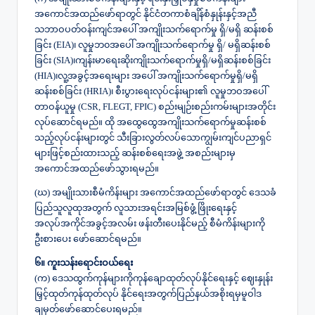
အကောင်အထည်ဖော်ရာတွင် နိုင်ငံတကာစံချိန်စံနှုန်းနှင့်အညီ
သဘာဝပတ်ဝန်းကျင်အပေါ် အကျိုးသက်ရောက်မှု ရှိ/မရှိ ဆန်းစစ်
ခြင်း (EIA)၊ လူမှုဘ၀အပေါ် အကျိုးသက်ရောက်မှု ရှိ/ မရှိဆန်းစစ်
ခြင်း (SIA)၊ကျန်းမာရေးဆိုးကျိုးသက်ရောက်မှုရှိ/မရှိဆန်းစစ်ခြင်း
(HIA)၊လူ့အခွင့်အရေးများ အပေါ် အကျိုးသက်ရောက်မှုရှိ/မရှိ
ဆန်းစစ်ခြင်း (HRIA)၊ စီးပွားရေးလုပ်ငန်းများ၏ လူမှုဘဝအပေါ်
တာဝန်ယူမှု (CSR, FLEGT, FPIC) စည်းမျဉ်းစည်းကမ်းများအတိုင်း
လုပ်ဆောင်ရမည်။ ထို အထွေထွေအကျိုးသက်ရောက်မှုဆန်းစစ်
သည့်လုပ်ငန်းများတွင် သီးခြားလွတ်လပ်သောကျွမ်းကျင်ပညာရှင်
များဖြင့်စည်းထားသည့် ဆန်းစစ်ရေးအဖွဲ့ အစည်းများမှ
အကောင်အထည်ဖော်သွားရမည်။
(ဃ) အမျိုးသားစီမံကိန်းများ အကောင်အထည်ဖော်ရာတွင် ဒေသခံ
ပြည်သူလူထုအတွက် လူသားအရင်းအမြစ်ဖွံ့ဖြိုးရေးနှင့်
အလုပ်အကိုင်အခွင့်အလမ်း ဖန်းတီးပေးနိုင်မည့် စီမံကိန်းများကို
ဦးစားပေး ဖော်ဆောင်ရမည်။
၆။ ကူးသန်းရောင်းဝယ်ရေး
(က) ဒေသထွက်ကုန်များကိုကုန်ချောထုတ်လုပ်နိုင်ရေးနှင့် ဈေးနှုန်း
မြှင့်ထုတ်ကုန်ထုတ်လုပ် နိုင်ရေးအတွက်ပြည်နယ်အစိုးရမှမူဝါဒ
ချမှတ်ဖော်ဆောင်ပေးရမည်။