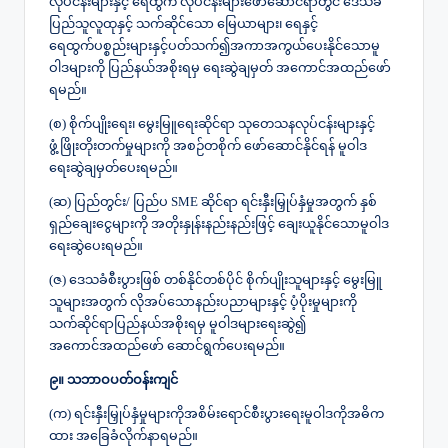
လုပ်ငန်းများနှင့် ရေထွက် လုပ်ငန်းများဖော်ဆောင်ရာတွင် ဒေသခံ
ပြည်သူလူထုနှင့် သက်ဆိုင်သော မြေယာများ၊ ရေနှင့်
ရေထွက်ပစ္စည်းများနှင့်ပတ်သက်၍အကာအကွယ်ပေးနိုင်သောမူ
ဝါဒများကို ပြည်နယ်အစိုးရမှ ရေးဆွဲချမှတ် အကောင်အထည်ဖော်
ရမည်။
(စ) စိုက်ပျိုးရေး၊ မွေးမြူရေးဆိုင်ရာ သုတေသနလုပ်ငန်းများနှင့်
ဖွံ့ဖြိုးတိုးတက်မှုများကို အစဉ်တစိုက် ဖော်ဆောင်နိုင်ရန် မူဝါဒ
ရေးဆွဲချမှတ်ပေးရမည်။
(ဆ) ပြည်တွင်း/ ပြည်ပ SME ဆိုင်ရာ ရင်းနှီးမြှုပ်နှံမှုအတွက် နှစ်
ရှည်ချေးငွေများကို အတိုးနှုန်းနည်းနည်းဖြင့် ချေးယူနိုင်သောမူဝါဒ
ရေးဆွဲပေးရမည်။
(ဇ) ဒေသခံစီးပွားဖြစ် တစ်နိုင်တစ်ပိုင် စိုက်ပျိုးသူများနှင့် မွေးမြူ
သူများအတွက် လိုအပ်သောနည်းပညာများနှင့် ပံ့ပိုးမှုများကို
သက်ဆိုင်ရာပြည်နယ်အစိုးရမှ မူဝါဒများရေးဆွဲ၍
အကောင်အထည်ဖော် ဆောင်ရွက်ပေးရမည်။
၉။ သဘာဝပတ်ဝန်းကျင်
(က) ရင်းနှီးမြှုပ်နှံမှုများကိုအစိမ်းရောင်စီးပွားရေးမူဝါဒကိုအဓိက
ထား အခြေခံလိုက်နာရမည်။