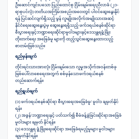
ဦးဆောင်ကျင်းပသော ပြည်ထောင်စု ငြိမ်းချမ်းရေးညီလာခံ (၂၁-
ရာစုပင်လုံ) တတိယအကြိမ်အစည်းအဝေးတွင် ပါဝင်ဆွေးနွေးနိုင်
ရန် ပြင်ဆင်လျက်ရှိသည့် မွန် လူမျိုးအလိုက်အမျိုးသားအဆင့်
နိုင်ငံရေးဆွေးနွေးပွဲမှ ဆွေးနွေးရရှိသည့် ဖက်ဒရယ်စနစ်ဆိုင်ရာ
စီးပွားရေးနှင့်ဘဏ္ဍာရေးဆိုင်ရာမူဝါဒများနှင့်ဒေသန္တရဖွံ့ဖြိုး
တိုးတက်ရေး အခြေခံမူ များကို ထည့်သွင်းဆွေးနွေးထားသည့်
စာတမ်းဖြစ်သည်။
ရည်မှန်းချက်
တိုင်းရင်းသားအားလုံး ငြိမ်းချမ်းသော လူမှုအသိုက်အဝန်းတစ်ခု
ဖြစ်ပေါ်လာစေရေးအတွက် စစ်မှန်သောဖက်ဒရယ်စနစ်
တည်ဆောက်ရန်။
ရည်ရွယ်ချက်
(၁) ဖက်ဒရယ်စနစ်ဆိုင်ရာ စီးပွားရေးအခြေခံမူ/ မူဝါဒ ချမှတ်နိုင်
ရန်။
(၂) အခွန်/ဘဏ္ဍာရေးနှင့် ပတ်သက်၍ စီမံခန့်ခွဲခြင်းဆိုင်ရာအခြေခံ
မူဝါဒများ ချမှတ် နိုင်ရန်။
(၃) ဒေသန္တရ ဖွံ့ဖြိုးရေးဆိုင်ရာ အခြေခံရမည့်မူများ မူဝါဒများ
ချမှတ်နိုင်ရန်။