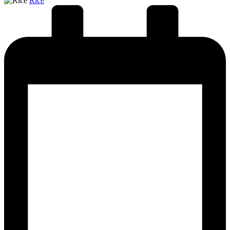
Rice
by