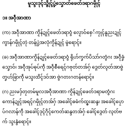
မူသ္ဒးဒုၚ်သ္ဇိုၚ်ပ္ဍဲသၞောတ်ဖေတ်ဒရာဂမၠိုၚ်
၁။ အဝဵုအာဏာ
(က) အဝဵုအာဏာ ကၟိန်ဍုၚ်ဖေတ်ဒရာဝွံ လၟောဝ်စှေ်ကၠုၚ်နူညးဍုၚ်
ကွာန်ဂမၠိုၚ်တုဲ တန်ပ္ဍဲအလုံကၟိန်ဍုၚ် မွဲရောၚ်။
(ခ) အဝဵုအာဏာကၟိန်ဍုၚ်ဖေတ်ဒရာဝွံ ရိုဟ်ကၞက်ပိသာ်ဂတွံဂး အဝဵုခၞံ
သၞောဝ်၊ အဝဵုအုပ်ဓုပ်ကဵု အဝဵုစဳရေၚ်ဂဗုတ်တအ်ဂှ် ဒ္ဂေတ်လ္ၚတ်အာဗွဲ
တၞဟ်ခြာကဵု မသ္ဒးထိၚ်ဒဝ်အာ ဗွဲဂတးဂတန်ရောၚ်။
(ဂ) ညးမဒှ်တၠတမ်မူလအဝဵုအာဏာ ကၟိန်ဍုၚ်ဖေတ်ဒရာမတွံဂး
ကောန်ဍုၚ်အရၚ်ဂမၠိုၚ်တအ်ဂှ် အခေါၚ်ဓမံက်ထ္ၜးဆန္ဒ၊ အခေါၚ်ပၠော
ပ်ဂလာန်ကဵု အခေါၚ်ဒုၚ်ဂိုၚ်ကေတ်ဆန္ဒတအ်ဂှ် ခေါၚ်ဒ္ဂေတ် လ္ၚတ်ဗ
က် သ္ဒးနွံရောၚ်။