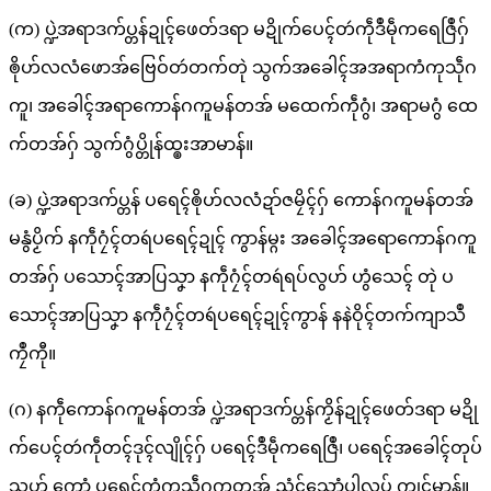
(က) ပ္ဍဲအရာဒက်ပ္တန်ဍုၚ်ဖေတ်ဒရာ မဍိုက်ပေၚ်တဴကဵုဒဳမဵုကရေဇြဳဂှ်
ၜိုဟ်လလံဖောအ်ဗြေဝ်တဴတက်တုဲ သွက်အခေါၚ်အအရာကံကုသဵုဂ
ကူ၊ အခေါၚ်အရာကောန်ဂကူမန်တအ် မထေက်ကဵုဂွံ၊ အရာမဂွံ ထေ
က်တအ်ဂှ် သွက်ဂွံပ္တိုန်ထ္ၜးအာမာန်။
(ခ) ပ္ဍဲအရာဒက်ပ္တန် ပရေၚ်ၜိုဟ်လလံဍာ်ဇမၠိၚ်ဂှ် ကောန်ဂကူမန်တအ်
မနွံပၟိက် နကဵုဂၠံၚ်တရဴပရေၚ်ဍုၚ် ကွာန်မ္ဂး အခေါၚ်အရောကောန်ဂကူ
တအ်ဂှ် ပသောၚ်အာပြသၞာ နကဵုဂၠံၚ်တရဴရပ်လွဟ် ဟွံသေၚ် တုဲ ပ
သောၚ်အာပြသၞာ နကဵုဂၠံၚ်တရဴပရေၚ်ဍုၚ်ကွာန် နနဲဝိုၚ်တက်ကျာသဳ
ကၠဳကီု။
(ဂ) နကဵုကောန်ဂကူမန်တအ် ပ္ဍဲအရာဒက်ပ္တန်ကၟိန်ဍုၚ်ဖေတ်ဒရာ မဍို
က်ပေၚ်တဴကဵုတၚ်ဒုၚ်လျိုၚ်ဂှ် ပရေၚ်ဒဳမဵုကရေဇြဳ၊ ပရေၚ်အခေါၚ်တုပ်
သၟဟ် ကေုာံ ပရေၚ်ကံကုသဵုဂကူတအ် ညံၚ်သ္ဂောံပါလုပ် ကၠုၚ်မာန်။