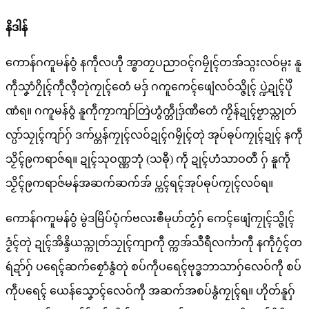
နိဒါန်
ကောန်ဂကူမန်ဝွံ နကဵုလဟီု အ္စာတၠပညာဝၚ်ဂမၠိုၚ်တအ်သ္ဂးလဝ်မ္ဂး နူ
ကဵုသၞာံဂၠိုၚ်ကဵုလ္ၚီတုဲကၠုၚ်တေံ မဒှ် ဂကူကေၚ်ဖျေံလဝ်သ္ဇိုၚ် ပ္ဍဲဍုၚ်ပိုဲ
ဏံရ။ ဂကူမန်ဝွံ နူကဵုကၠာကျာ်တြဲဟွံက္တဵုဒှ်ဏီတေံ ကၟိန်ဍုၚ်ဗၟာသ္ကုတ်
လ္ပာ်သၠုၚ်ကျာ်ဂှ် ဒက်ပ္တန်ကၠုၚ်လဝ်ဍုၚ်ဂမၠိုၚ်တုဲ အုပ်ဓုပ်ကၠုၚ်ဍုၚ် နကဵု
သၟိၚ်ဨကရာဇ်ရ။ ဍုၚ်သုဝဏ္ဏဘုံ (သဓီု) ကဵု ဍုၚ်ဟံသာဝတဳ ဂှ် နူကဵု
သၟိၚ်ဨကရာဇ်မန်အဆက်ဆက်အ် ပ္ကၚ်ရၚ်အုပ်ဓုပ်ကၠုၚ်လဝ်ရ။
ကောန်ဂကူမန်ဝွံ မွဲဒမြိပ်ပ္ၚံက်ဗလးၜဳမုဟ်တၟံဂှ် ကေၚ်ဖျေံကၠုၚ်သ္ဇိုၚ်
ဒၟံၚ်တုဲ ဍုၚ်အိန္ဒိယသ္ကုတ်သၠုၚ်ကျာကီု တ္ကအ်သဳရဳလၚ်္ကာကီု နကဵုဂၠံၚ်တ
ရဴဍာ်ဂှ် ပရေၚ်ဆက်စၠောံနွံတုဲ စပ်ကဵုပရေၚ်ဗုဒ္ဓဘာသာဂှ်လေဝ်ကီု စပ်
ကဵုပရေၚ် ယေန်သၞောၚ်လေဝ်ကီု အဆက်အစပ်နွံကၠုၚ်ရ။ ဟိုတ်နူဂှ်