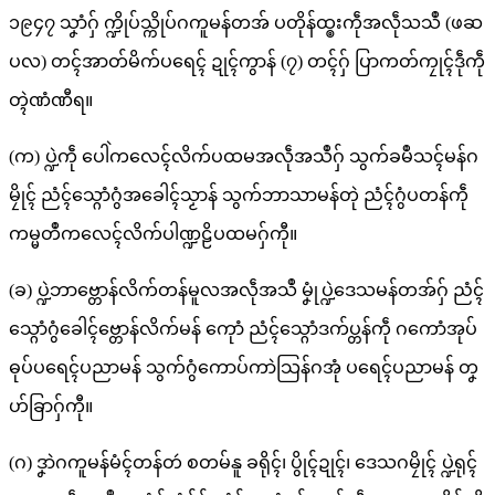
၁၉၄၇ သၞာံဂှ် က္ဍိုပ်သ္ကိုပ်ဂကူမန်တအ် ပတိုန်ထ္ၜးကဵုအလဵုသသဳ (ဖဆ
ပလ) တၚ်အာတ်မိက်ပရေၚ် ဍုၚ်ကွာန် (၇) တၚ်ဂှ် ပြာကတ်ကၠုၚ်ဒဵုကဵု
တ္ၚဲဏံဏီရ။
(က) ပ္ဍဲကဵု ပေါဲကလေၚ်လိက်ပထမအလဵုအသဳဂှ် သွက်ခမဳသၚ်မန်ဂ
မၠိုၚ် ညံၚ်သ္ဂောံဂွံအခေါၚ်သၟာန် သွက်ဘာသာမန်တုဲ ညံၚ်ဂွံပတန်ကဵု
ကမ္မတဳကလေၚ်လိက်ပါဏ္ဍဠိပထမဂှ်ကီု။
(ခ) ပ္ဍဲဘာဗ္တောန်လိက်တန်မူလအလဵုအသဳ မၞုံပ္ဍဲဒေသမန်တအ်ဂှ် ညံၚ်
သ္ဂောံဂွံခေါၚ်ဗ္တောန်လိက်မန် ကေုာံ ညံၚ်သ္ဂောံဒက်ပ္တန်ကဵု ဂကောံအုပ်
ဓုပ်ပရေၚ်ပညာမန် သွက်ဂွံကောပ်ကာဲသြန်ဂအုံ ပရေၚ်ပညာမန် တၞ
ဟ်ခြာဂှ်ကီု။
(ဂ) ဒၞာဲဂကူမန်မံၚ်တန်တဴ စတမ်နူ ခရိုၚ်၊ ပွိုၚ်ဍုၚ်၊ ဒေသဂမၠိုၚ် ပ္ဍဲရုၚ်