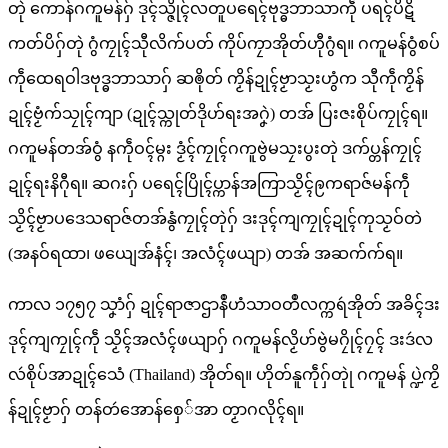
တုဲ ကောန်ဂကူမန်ဂှ် ဒုၚ်သ္ဇိုၚ်လတူပရေၚ်ဗုဒ္ဓဘာသာကဵု ပရၚ်ပိဋိ
ကတ်ပိဂှ်တုဲ ဂွံကၠုၚ်သီုလိက်ပတ် ကိုပ်ကၠာအိုတ်ဟီုဂွံရ။ ဂကူမန်ဝွံစပ်
ကဵုထေရဝါဒဗုဒ္ဓဘာသာဂှ် ဆၜိုတ် ကၟိန်ဍုၚ်ဗၟာသၟးဟွံက သီုကဵုကၟိန်
ဍုၚ်ဗၟံက်သၠုၚ်ကျာ (ဍုၚ်သ္ကုတ်ဒိုဟ်ရးအဂၞဲ) တအ် ပြးဇးစိုပ်ကၠုၚ်ရ။
ဂကူမန်တအ်ဝွံ နကဵုဝၚ်မ္ဂး ဒၟံၚ်ကၠုၚ်ဂကူဗွဲမသၠးပွးတုဲ ဒက်ပ္တန်ကၠုၚ်
ဍုၚ်ရးနိဂီုရ။ ဆဂးဂှ် ပရေၚ်ပြိုၚ်ပ္ကာန်အကြာသၟိၚ်ဨကရာဇ်မန်ကဵု
သၟိၚ်ဗၟာပဒေသရာဇ်တအ်နွံကၠုၚ်တုဲဂှ် ဒးဒုၚ်ကျကၠုၚ်ဍုၚ်ကုသၟဝ်တဲ
(အနဝ်ရထာ၊ ဖယျေအ်နံၚ်၊ အလံၚ်ဖယျာ) တအ် အဆက်က်ရ။
ကာလ ၁၇၅၇ သၞာံဂှ် ဍုၚ်ရာဇာဌာနဳဟံသာဝတဳလက္ကရဴအိုတ် အခိၚ်ဒး
ဒုၚ်ကျကၠုၚ်ကဵု သၟိၚ်အလံၚ်ဖယျာဂှ် ဂကူမန်လၟိဟ်ဗွဲမဂၠိုၚ်ဂၠၚ် ဒးဒဴလ
လဴစိုပ်အာဍုၚ်သေံ (Thailand) အိုတ်ရ။ ဟိုတ်နူကဵုဂှ်တုုဲ ဂကူမန် ပ္ဍဲကၟိ
န်ဍုၚ်ဗၟာဂှ် တန်တဴအောန်စှေ်အာ တၟာဂလိုၚ်ရ။