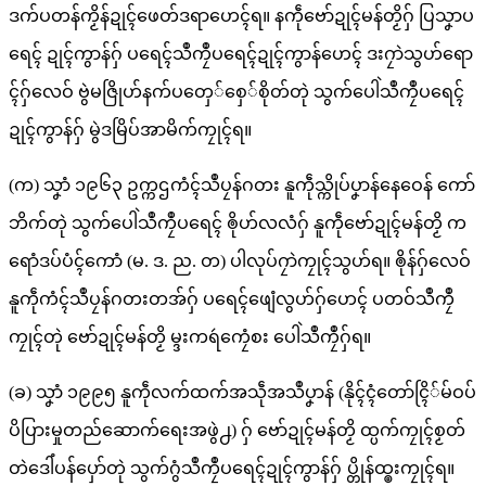
ဒက်ပတန်ကၟိန်ဍုၚ်ဖေတ်ဒရာဟေၚ်ရ။ နကဵုဗော်ဍုၚ်မန်တၟိဂှ် ပြသၞာပ
ရေၚ် ဍုၚ်ကွာန်ဂှ် ပရေၚ်သဳကၠဳပရေၚ်ဍုၚ်ကွာန်ဟေၚ် ဒးဂၠာဲသွဟ်ရော
ၚ်ဂှ်လေဝ် ဗွဲမဇြိုဟ်နက်ပတှေ်စှေ်စိုတ်တုဲ သွက်ပေါဲသဳကၠဳပရေၚ်
ဍုၚ်ကွာန်ဂှ် မွဲဒမြိပ်အာမိက်ကၠုၚ်ရ။
(က) သၞာံ ၁၉၆၃ ဥက္ကဌကံၚ်သဳပၠန်ဂတး နူကဵုသ္ကိုပ်ပၞာန်နေဝေန် ကော်
ဘိက်တုဲ သွက်ပေါဲသဳကၠဳပရေၚ် ၜိုဟ်လလံဂှ် နူကဵုဗော်ဍုၚ်မန်တၟိ က
ရောံဒပ်ပံၚ်ကောံ (မ. ဒ. ည. တ) ပါလုပ်ဂၠာဲကၠုၚ်သွဟ်ရ။ ၜိုန်ဂှ်လေဝ်
နူကဵုကံၚ်သဳပၠန်ဂတးတအ်ဂှ် ပရေၚ်ဖျေံလွဟ်ဂှ်ဟေၚ် ပတဝ်သဳကၠဳ
ကၠုၚ်တုဲ ဗော်ဍုၚ်မန်တၟိ မ္ဒးကရဴကၠေံစး ပေါဲသဳကၠဳဂှ်ရ။
(ခ) သၞာံ ၁၉၉၅ နူကဵုလက်ထက်အသဵုအသဳပၞာန် (နိုၚ်ၚံတော်ၚြိ်မ်ဝပ်
ပိပြားမှုတည်ဆောက်ရေးအဖွဲ႕) ဂှ် ဗော်ဍုၚ်မန်တၟိ ထ္ပက်ကၠုၚ်စၟတ်
တဲဒေါံပန်ပှော်တုဲ သွက်ဂွံသဳကၠဳပရေၚ်ဍုၚ်ကွာန်ဂှ် ပ္တိုန်ထ္ၜးကၠုၚ်ရ။