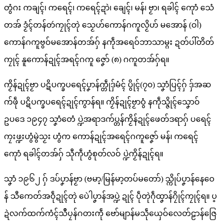
တွံဂး ကချၚ်၊ ကရေၚ်၊ ကရေၚ်ဍာဲ၊ ချေၚ်၊ မန်၊ ဗၟာ၊ ရခါၚ် ကေုာံ သေံ
တအ် ဒၟံၚ်တန်တဴကၠုၚ်တုဲ သၟေဟ်ကောန်ဂကူလၟိဟ် မအောန် (ဝါ)
ကောန်ဂကူဗွဝ်မအောန်တအ်ဂှ် နကဵုအရေဝ်ဘာသာမ္ဂး ဍတ်ပါ်တိတ်
ကၠုၚ် နူကောန်ဍုၚ်အရၚ်ဂကူ ဇၞော် (၈) ဂကူတအ်ဂှ်ရ။
ကၟိန်ဍုၚ်ဗၟာ ပဋိပက္ခပရေၚ်ပၞာန်က္တဵုဒှ်မံၚ် ပွိုၚ်(၇၀) သၞာံပြၚ်ဂှ် ဒှ်အဆ
က်ဖဵု ပဋိပက္ခပရေၚ်ဍုၚ်ကွာန်ရ။ ကၟိန်ဍုၚ်ဗၟာဝွံ နကဵုသ္ဇိုၚ်သၞောဝ်
ဥပဒေ ၁၉၄၇ သၞာံတေံ ပ္ဍဲအရာဒက်ပ္တန်ကၟိန်ဍုၚ်ဖေတ်ဒရာဂှ် ပရေၚ်
ကၠးဖ္ဍးဟွံမွဲသၟး ဟွံက ကောန်ဍုၚ်အရေၚ်ဂကူဇၞော် မန်၊ ကရေၚ်
ကေုာံ ရခါၚ်တအ်ဂှ် သီုကဵုဟွံစုတ်လဝ် ပ္ဍဲကၟိန်ဍုၚ်ရ။
သၞာံ ၁၉၆၂ ဂှ် ဒပ်ပၞာန်ဗၟာ (ဗမာ့/မြန်မာ့တပ်မတော်) သ္ကိုပ်ပၞာန်နေဝေ
န် သီကေတ်အဝဵုဍုၚ်တုဲ ပေဲါပၞာန်အပ္ဍဲ ဍုၚ် ပဵုတုဲဂဵုထၞာန်ဂၠိုၚ်ကၠုၚ်ရ။ ပ္
ဍဲလက်ထက်ကံၚ်သဳပၠန်ဂတးကဵု ဗော်မျာန်မသဵုယှေဝ်လေတ်ဠာန်ဇြေ