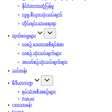
နိုင်ငံတကာတုံ့ပြန်မှု
လူမှု-စီးပွားသုံးသပ်ချက်
တိုင်းရင်းသားရေးရာ
ထုတ်ဝေမှုများ
လစဉ် ဒေတာအစီရင်ခံစာ
လစဉ် သုံးသပ်ချက်များ
အပတ်စဉ်သုံးသပ်ချက်များ
သင်တန်း
မီဒီယာကဏ္ဍ
ရုပ်သံအစီအစဉ်များ
Podcast
(ဘာသာမန်)
English