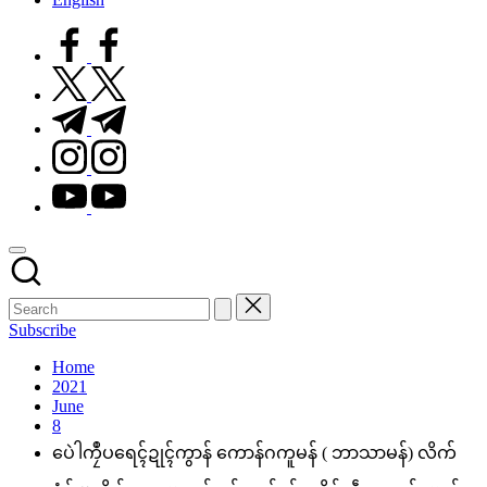
facebook.com
twitter.com
t.me
instagram.com
youtube.com
Subscribe
Home
2021
June
8
ပေဲါကၠဳပရေၚ်ဍုၚ်ကွာန် ကောန်ဂကူမန် ( ဘာသာမန်) လိက်