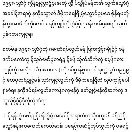
၁၉၄၈ သၞာံဂှ် ကၟိန်ဍုၚ်ဗၟာဂွံဗၠးၜးတုဲ က္ဍိုပ်သ္ကိုပ်မန်တအ် သွက်သ္ဂောံဂွံ
အခေါၚ်အရာဂှ် နကဵုသၞောတ် ဒဳမဵုကရေဇြဳ ပ္ဍဲသၞောဝ်ဥပဒေ ၜိုန်ရပတို
န်ထ္ၜးအာမိက်ကီုလေဝ် ရေၚ်တၠုၚ်ကဵုဟွံမွဲဂှ်ရ မန်တအ်မ္ဒးစရပ်လွဟ်
ပၠန်ဂတးကၠုၚ်ရ။
စတမ်နူ ၁၉၄၈ သၞာံဂှ်တုဲ ဂကောံရပ်လွဟ်မန် ပြးဇးဒၟံၚ်ဂမၠိုၚ်ဂှ် စန်
ဒက်ပကောံကၠုၚ်သၟဝ်ဗော်ပၠတရဴဍုၚ်မန် သိုက်သိုက်တုဲ စပၠန်ဂတး
ကၠုၚ်ကဵု အလဵုအသဳ (ဖဆပလ) ကဵု ဒပ်ပၞာန်ဗၟာတအ်ရ။ ပ္ဍဲသၞာံ ၁၉၅၉
ဂှ် ဗော်ပၠတရဴဍုၚ်မန် သၠာဲကၠုၚ်လွဟ်ကဵု ဒဳမဵုကရေဇြဳတုဲ လုပ်ကၠုၚ်ပေါဲ
ရုဲမာဲရ။ နကဵုဒပ်ရပ်လွဟ်ကောန်ဂကူမန်ဂှ် ဗော်ဍုၚ်မန်တၟိဆက်တုဲ ဒ
တူလိုၚ်ဒၟံၚ်ဒဵုကဵုတ္ၚဲဏံရ။
တၚ်ရန်တၟံ ဗော်ဍုၚ်မန်တၟိဝွံ အခေါၚ်အရာကံကုသဵုဂကူမန် မန်ညံၚ်
သ္ဂောံဖန်ဖက်ကေတ်ကေတ်မာန်၊ ပရေၚ်ကဆံၚ်တုပ်သၟဟ်ကဵု ပရေၚ်