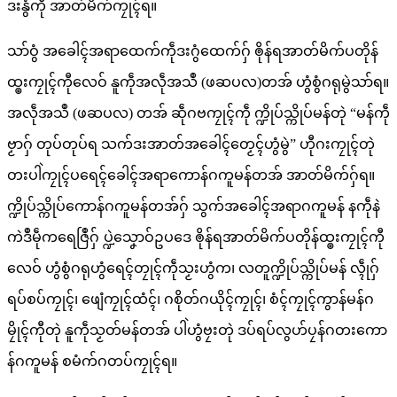
ဒးနွံကီု အာတ်မိက်ကၠုၚ်ရ။
သာ်ဝွံ အခေါၚ်အရာထေက်ကဵုဒးဂွံထေက်ဂှ် ၜိုန်ရအာတ်မိက်ပတိုန်
ထ္ၜးကၠုၚ်ကီုလေဝ် နူကဵုအလဵုအသဳ (ဖဆပလ)တအ် ဟွံစွံဂရုမွဲသာ်ရ။
အလဵုအသဳ (ဖဆပလ) တအ် ဆဵုဂဗကၠုၚ်ကဵု က္ဍိုပ်သ္ကိုပ်မန်တုဲ “မန်ကဵု
ဗၟာဂှ် တုပ်တုပ်ရ သက်ဒးအာတ်အခေါၚ်တၟေၚ်ဟွံမွဲ” ဟီုဂးကၠုၚ်တုဲ
တးပါဲကၠုၚ်ပရေၚ်ခေါၚ်အရာကောန်ဂကူမန်တအ် အာတ်မိက်ဂှ်ရ။
က္ဍိုပ်သ္ကိုပ်ကောန်ဂကူမန်တအ်ဂှ် သွက်အခေါၚ်အရာဂကူမန် နကဵုနဲ
ကဲဒဳမဵုကရေဇြဳဂှ် ပ္ဍဲသၞောဝ်ဥပဒေ ၜိုန်ရအာတ်မိက်ပတိုန်ထ္ၜးကၠုၚ်ကီု
လေဝ် ဟွံစွံဂရုဟွံရေၚ်တၠုၚ်ကဵုသၟးဟွံက၊ လတူက္ဍိုပ်သ္ကိုပ်မန် လ္ၚဵုဂှ်
ရပ်စပ်ကၠုၚ်၊ ဖျေံကၠုၚ်ထံၚ်၊ ဂစိုတ်ဂယိုၚ်ကၠုၚ်၊ စံၚ်ကၠုၚ်ကွာန်မန်ဂ
မၠိုၚ်ကီုတုဲ နူကဵုသၟတ်မန်တအ် ပါဲဟွံဗၠးတုဲ ဒပ်ရပ်လွဟ်ပၠန်ဂတးကော
န်ဂကူမန် စမံက်ဂတပ်ကၠုၚ်ရ။