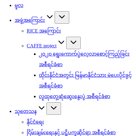
မူလ
အဖွဲ့အကြောင်း
RICE အကြောင်း
CAFFE project
၂၀၂၀ ရွေးကောက်ပွဲလေ့လာစောင့်ကြည့်ခြင်း
အစီရင်ခံစာ
ထိုင်းနိုင်ငံအတွင်း မြန်မာနိုင်ငံသား မဲပေးပိုင်ခွင့်
အစီရင်ခံစာ
လူထုတွေ့ဆုံဆွေးနွေးပွဲ အစီရင်ခံစာ
သုတေသန
နိုင်ငံရေး
ငြိမ်းချမ်းရေးနှင့် ပဋိပက္ခဆိုင်ရာ အစီရင်ခံစာ