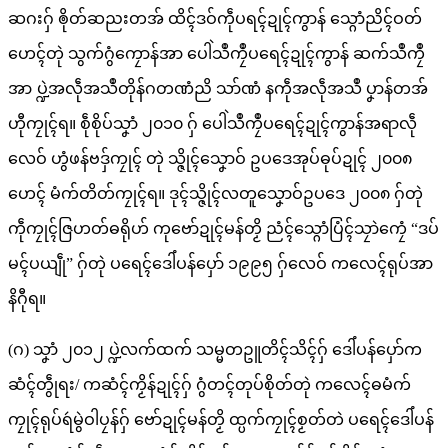
ဆဂးဂှ် ၜိုတ်ဆညးတအ် ထိၚ်ဒဝ်ကဵုပရၚ်ဍုၚ်ကွာန် သ္ဂောံညိၚ်ဝတ်
ဟေၚ်တုဲ သွက်ဂွံကၠောန်အာ ပေါဲသဳကၠဳပရေၚ်ဍုၚ်ကွာန် ဆက်သဳကၠဳ
အာ ပ္ဍဲအလဵုအသဳတိုန်ဂတဏံညိ သာ်ဏံ နကဵုအလဵုအသဳ ပၞာန်တအ်
ဟီုကၠုၚ်ရ။ စဵုစိုပ်သၞာံ ၂၀၁၀ ဂှ် ပေါဲသဳကၠဳပရေၚ်ဍုၚ်ကွာန်အရာလဵု
လေဝ် ဟွံဖန်ဗဒှ်ကၠုၚ် တုဲ သ္ဇိုၚ်သၞောဝ် ဥပဒေအုပ်ဓုပ်ဍုၚ် ၂၀၀၈
ဟေၚ် မံက်တိတ်ကၠုၚ်ရ။ ဒုၚ်သ္ဇိုၚ်လတူသၞောဝ်ဥပဒေ ၂၀၀၈ ဂှ်တုဲ
ကဵုကၠုၚ်ဇြဟတ်ဓရိုဟ် ကုဗော်ဍုၚ်မန်တၟိ ညံၚ်သ္ဂောံပြံၚ်သၠာဲကၠေံ “ဒပ်
မၚ်ပယျဵု” ဂှ်တုဲ ပရေၚ်ဒေါံပန်ပှော် ၁၉၉၅ ဂှ်လေဝ် ကလေၚ်ရုပ်အာ
နိဂီုရ။
(ဂ) သၞာံ ၂၀၁၂ ပ္ဍဲလက်ထက် သမ္မတဥူတိၚ်သိၚ်ဂှ် ဒေါံပန်ပှော်က
ဆံၚ်တွဵုရး/ ကဆံၚ်ကၟိန်ဍုၚ်ဂှ် ဂွံတၚ်တုပ်စိုတ်တုဲ ကလေၚ်ဓမံက်
ကၠုၚ်ရုပ်ရဴမွဲဝါပၠန်ဂှ် ဗော်ဍုၚ်မန်တၟိ ထ္ပက်ကၠုၚ်စၟတ်တဲ ပရေၚ်ဒေါံပန်