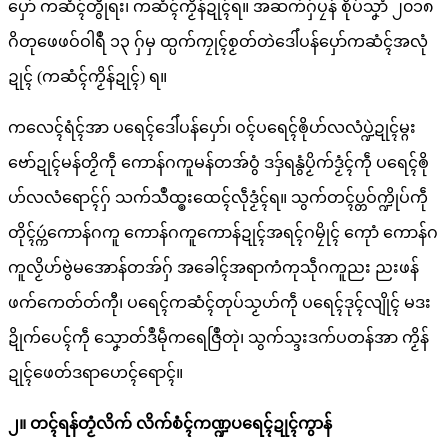
ပှော် ကဆံၚ်တွဵုရး၊ ကဆံၚ်ကၟိန်ဍုၚ်ရ။ အဆက်ဂှ်ပၠန် စိုပ်သၞာံ ၂၀၁၈
ဂိတုဖေဖဝ်ဝါရဳ ၁၃ ဂှ်မှ ထ္ပက်ကၠုၚ်စၟတ်တဲဒေါံပန်ပှော်ကဆံၚ်အလုံ
ဍုၚ် (ကဆံၚ်ကၟိန်ဍုၚ်) ရ။
ကလေၚ်ရံၚ်အာ ပရေၚ်ဒေါံပန်ပှော်၊ ဝၚ်ပရေၚ်ၜိုဟ်လလံပ္ဍဲဍုၚ်မ္ဂး
ဗော်ဍုၚ်မန်တၟိကဵု ကောန်ဂကူမန်တအ်ဝွံ ဒဒှ်ရနွံပၟိက်ဒၟံၚ်ကဵု ပရေၚ်ၜို
ဟ်လလံရောၚ်ဂှ် သက်သဳထ္ၜးထေၚ်လဵုဒၟံၚ်ရ။ သွက်တၚ်ပ္တဝ်က္ဍိုပ်ကဵု
တိုၚ်ပ္ကဴကောန်ဂကူ ကောန်ဂကူကောန်ဍုၚ်အရၚ်ဂမၠိုၚ် ကေုာံ ကောန်ဂ
ကူလၟိဟ်ဗွဲမအောန်တအ်ဂှ် အခေါၚ်အရာကံကုသဵုဂကူညး ညးဖန်
ဖက်ကေတ်တ်ကီု၊ ပရေၚ်ကဆံၚ်တုပ်သၟဟ်ကဵု ပရေၚ်ဒုၚ်လျိုၚ် မဒး
ဍိုက်ပေၚ်ကဵု သၞောတ်ဒဳမဵုကရေဇြဳတုဲ၊ သွက်သ္ဒးဒက်ပတန်အာ ကၟိန်
ဍုၚ်ဖေတ်ဒရာဟေၚ်ရောၚ်။
၂။ တၚ်ရန်တၟံလိက် လိက်စံၚ်ကဏ္ဍပရေၚ်ဍုၚ်ကွာန်