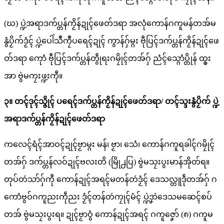
(ဃ) ပ္ဍဲအရာဒက်ပ္တန်ကၟိန်ဍုၚ်ဖေတ်ဒရာ အလုံကောန်ဂကူမန်တအ်မ
နွံပၟိက်ဒၟံၚ် ပ္ဍဲပေါဲသဳကၠဳပရေၚ်ဍုၚ် ကွာန်ဂှ်မ္ဂး ဗီုပြၚ်ဒက်ပ္တန်ကၟိန်ဍုၚ်ဖေ
တ်ဒရာ ကေုာံ ဗီုပြၚ်ဒက်ပ္တန်တွဵုရးဂမၠိုၚ်တအ်ဂှ် ညံၚ်သ္ဂောံပ္တိုန် ထ္ၜး
အာ ဗွဲမကၠးဖ္ဍးကီု။
၃။ တၚ်ဒုၚ်သ္ဇိုၚ် ပရေၚ်ဒက်ပ္တန်ကၟိန်ဍုၚ်ဖေတ်ဒရာ/ တၚ်သ္ဒးနွံပၟိက် ပ္ဍဲ
အရာဒက်ပ္တန်ကၟိန်ဍုၚ်ဖေတ်ဒရာ
ကလေၚ်ရံၚ်အာဝၚ်ဍုၚ်ဗၟာမ္ဂး မန်၊ ဗၟာ၊ သေံ၊ ကောန်ဂကူရခါၚ်ဂမၠိုၚ်
တအ်ဂှ် ဒက်ပ္တန်လဝ်ဍုၚ်ဗလးတိ (မြို႕ပြ) ဗွဲမသၠးပွးမာန်အိုတ်ရ။
တုပ်တဴသာ်ဂှ်ကီု ကောန်ဍုၚ်အရၚ်မတန်တဴဒၟံၚ် ဒေသလ္တူဒဵုတအ်ဂှ် ဂ
ကောံဗွဝ်ဂကူညးကဵုညး ဒၟံၚ်တန်တဴကၠုၚ်မံၚ် ပ္ဍဲဒၞာဲဒေသမဆေၚ်စပ်
တအ် ဗွဲမသၠးပွးရ။ ဍုၚ်ဗၟာဝွံ ကောန်ဍုၚ်အရၚ် ဂကူဇၞော် (၈) ဂကူမ