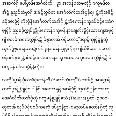
အဆက်ဂှ် ပေါဲပၞာန်အေၚ်္ဂလိက် – ဗၟာ အလန်ပထမတုဲဂှ် ဂကူမန်တ
အ်ဝွံ နူသၟဝ်တဲဗၟာဂှ် ဒးမံၚ်သၟဝ်တဲ အေၚ်္ဂလိက်တအ်ပၠန်ရ။ ပ္ဍဲကဵုအခိၚ်
ဒစဵုဒစးဒၟံၚ် ကဵုလဵုနဳအေၚ်္ဂလိက်တအ်ဂှ် ပ္ဍဲကဵုကောန်ဂကူဒပ်ပံၚ်ကောံဂ
မၠိုၚ်ဂှ် ညးမဒှ်က္ဍိုပ်က္ကိုပ်ကောန်ဂကူမန် နာဲချေတ်လှိုၚ်၊ သာဂျေအမိုၚ်
ဂျဳ စတမ်ကရောံက္ဍိုပ်သ္ကိုပ်ဗၟာတအ် ပံၚ်တောဲချဳဒရာၚ်ကၠုၚ်မွဲစွံတုဲ
သွက်ဂွံဗၠးၜးနူဘဝဍိက်ဂှ် ရုန်ဂစာန်ကၠုၚ်ကီုရ။ ဂျဳသဳဗဳအေ၊ ဂကောံ
စန်ဒက်ဗၟာ၊ ပ္ဍဲဒပ်ပံၚ်ကောံကောန်ဂကူ ဖဆပလ ဂှ်လေဝ် က္ဍိုပ်သ္ကိုပ်
ဂကူမန် ပါလုပ်ဒၟံၚ်နွံကီုရ။
သကိုပ်ပၞာန် ဗိုလ်အံၚ်ဆာန်ကဵု (ရဲဘော်သုံးကျိပ်) တအ်ဝွံ အာဗ္တောန်
ကွတ်ပၞာန်ပ္ဍဲဍုၚ်ဂျပါန်ဂှ် အဃော ရုန်ဂစာန်ဒၟံၚ် သွက်ဂွံပၠန်ဂတး ကု
အေၚ်္ဂလိက်တအ်ဂှ်တုဲ ဂကူမန်နူဍုၚ်သေံ (Thailand) ဗၞတ် (၃၀၀၀)
တၠတအ် လုပ်ပံၚ်ဗစပ်ကရောံ ဒပ်ပၞာန်ဗၟာ (ဗမာ့တပ်မတော်) ဂှ်တုဲ လု