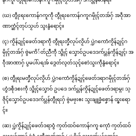
(ဃ) တွဵုးရးကောန်ဂကူကဵု တွဵုရးကောန်ဂကူဂမၠိုၚ်တအ်ဂှ် အဝဵုအာ
ဏာက္ဆံၚ်တုပ်သၟဟ် သ္ဒးနွံရောၚ်။
(ၚ) ကၟိန်ဍုၚ်ဖေတ်ဒရာကဵု တွဵုရးတၞီလုပ်လၟိဟ် ပ္ဍဲဂကောံကၟိန်ဍုၚ်ဂ
မၠိုၚ်တအ်ဂှ် ဗွဲမကိ်တ်ညဳကဵု သ္ဇိုၚ် သၞောဝ်ဥပဒေဒက်ပ္တန်ကၟိန်ဍုၚ်၊ အ
ဝဵုအာဏာဂှ် ပွမပါ်ပရအ် ဒ္ဂေတ်လ္ၚတ်သုၚ်စောဲသ္ဒးကဵုနွံရောၚ်။
(စ) တွဵုရးမတၞီလုပ်လၟိဟ် ပ္ဍဲဂကောံကၟိန်ဍုၚ်ဖေတ်ဒရာဂမၠိုၚ်တအ်ဂှ်
ဟွံဒစဵုဒစးကဵု သ္ဇိုၚ်သၞောဝ် ဥပဒေ ဒက်ပ္တန်ကၟိန်ဍုၚ်ဖေတ်ဒရာမ္ဂး သ္
ဇိုၚ်သၞောဝ်ဥပဒေဒက်ပ္တန်တွဵုရးဂှ် ဗွဲမဗၠးၜး သ္ဒးချူခၞံစၞောန် ထ္ၜးရော
ၚ်။
(ဆ) ပ္ဍဲကၟိန်ဍုၚ်ဖေတ်ဒရာဝွံ ကၠတ်ထဝ်ကောန်ဂကူ ကေုာံ ကၠတ်ထဝ်