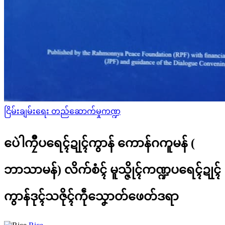
Posted
ငြိမ်းချမ်းရေး တည်ဆောက်မှုကဏ္ဍ
in
ပေဲါကၠဳပရေၚ်ဍုၚ်ကွာန် ကောန်ဂကူမန် (
ဘာသာမန်) လိက်စံၚ် မူသ္ဇိုၚ်ကဏ္ဍပရေၚ်ဍုၚ်
ကွာန်ဒုၚ်သဇိုၚ်ကဵုသၞောတ်ဖေတ်ဒရာ
Posted