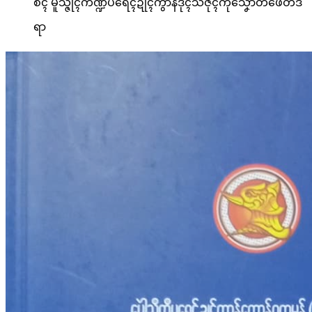
စံၚ် မူသ္ဇိုၚ်ကဏ္ဍပရေၚ်ဍုၚ်ကွာန်ဒုၚ်သဇိုၚ်ကဵုသၞောတ်ဖေတ်ဒ
ရာ