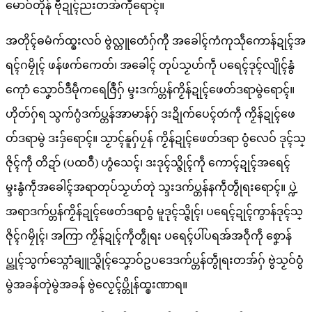
မောဝ်တိုန် ဗီုဍုၚ်ညးတအ်ကီုရောၚ်။
အတိုၚ်ဓမံက်ထ္ၜးလဝ် ဗွဲလ္တူတေံဂှ်ကီု အခေါၚ်ကံကုသဵုကောန်ဍုၚ်အ
ရၚ်ဂမၠိုၚ် ဖန်ဖက်ကေတ်၊ အခေါၚ် တုပ်သၟဟ်ကဵု ပရေၚ်ဒုၚ်လျိုၚ်နွံ
ကေုာံ သၞောဝ်ဒဳမဵုကရေဇြဳဂှ် မ္ဒးဒက်ပ္တန်ကၟိန်ဍုၚ်ဖေတ်ဒရာမွဲရောၚ်။
ဟိုတ်ဂှ်ရ သွက်ဂွံဒက်ပ္တန်အာမာန်ဂှ် ဒးဍိုက်ပေၚ်တဴကဵု ကၟိန်ဍုၚ်ဖေ
တ်ဒရာမွဲ ဒးဒှ်ရောၚ်။ သၟာၚ်နူဂှ်ပၠန် ကၟိန်ဍုၚ်ဖေတ်ဒရာ ဝွံလေဝ် ဒုၚ်သ္
ဇိုၚ်ကဵု တိဍာ် (ပထဝဳ) ဟွံသေၚ်၊ ဒးဒုၚ်သ္ဇိုၚ်ကဵု ကောၚ်ဍုၚ်အရေၚ်
မ္ဒးနွံကဵုအခေါၚ်အရာတုပ်သၟဟ်တုဲ သ္ဒးဒက်ပ္တန်နကဵုတွဵုရးရောၚ်။ ပ္ဍဲ
အရာဒက်ပ္တန်ကၟိန်ဍုၚ်ဖေတ်ဒရာဝွံ မူဒုၚ်သ္ဇိုၚ်၊ ပရေၚ်ဍုၚ်ကွာန်ဒုၚ်သ္
ဇိုၚ်ဂမၠိုၚ်၊ အကြာ ကၟိန်ဍုၚ်ကဵုတွဵုရး ပရေၚ်ပါ်ပရအ်အဝဵုကဵု စၞောန်
ပ္ညုၚ်သွက်သ္ဂောံချူသ္ဇိုၚ်သၞောဝ်ဥပဒေဒက်ပ္တန်တွဵုရးတအ်ဂှ် ဗွဲသၟဝ်ဝွံ
မွဲအခန်တုဲမွဲအခန် ဗွဲလၟေၚ်ပ္တိုန်ထ္ၜးဏာရ။