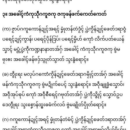
၃။ အခေါၚ်ကံကုသဵုဂကူဇကု ဇကုဖန်ဖက်ကေတ်ကေတ်
(က) ဇၟာပ်ဂကူကောန်ဍုၚ်အရၚ် မၞုံတန်တဴဒၟံၚ် ပ္ဍဲကၟိန်ဍုၚ်ဖေတ်ဒရာဝွံ
ပရေၚ်ဍုၚ်ကွာန်၊ ပရေၚ်ပိုန်ဒြပ်၊ ပရေၚ်မၞိဟ် ကေုာံ လိက်ပတ်ယေန်
သၞာၚ် မပ္တံပ္ဍဲကဵုကဏ္ဍနာနာတအ်ဂှ် အခေါၚ် ကံကုသဵုဂကူဇကု ဗွဲမ
ဗၠးၜး အခေါၚ်ဖန်ဗဒှ်သ္ဂုတ်သွာတ် သ္ဒးနွံရောၚ်။
(ခ) တွဵုးရး မလုပ်ဂကောံကၟိန်ဍုၚ်ဖေတ်ဒရာဂမၠိုၚ်တအ်ဂှ် အခေါၚ်
ဖန်ကံကုသဵုဂကူဇကု ဗွဲမဍိုက်ပေၚ် သ္ဒးနွံရောၚ်။ အဝဵုချူခၞံသၞောဝ်၊
အဝဵုအုပ်ဓုပ် ကေုာံ အဝဵုစဳရေၚ်ဂဗုတ်တအ်ဂှ် ပ္ဍဲကဵုသ္ဇိုၚ် သၞောဝ်ဥပ
ဒေတွဵုရး သ္ဒးစၞောန်ထ္ၜးဓမံက်လဝ် ဗွဲမချိုတ်ပၠိုတ်ရောၚ်။
(ဂ) ဂကူကောန်ဍုၚ်အရၚ် မၞုံတန်တဴမံၚ် ပ္ဍဲကၟိန်ဍုၚ်ဖေတ်ဒရာတအ်ဂှ်
အခေါၚ်အရာကံကုသဵုဂကူဇကု ကေုာံ အခေါၚ်အရာဗွဝ်လၟိဟ်မၞိဟ်မ