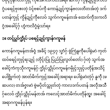
ပ်ဗိုၚ်ပၠန်ဂတးကၠုၚ် ကုအေၚ်္ဂလိက်တအ်ရ။ ဆဂးဂှ် ကၟိန်ဍုၚ်ဗၟာကလိ
ဂွံပရေၚ်ဗၠးၜးတုဲ ပံၚ်ဗစပ်ကဵု ကောန်ဍုၚ်ကွာန်ဗလးတိတအ်တုဲ ဒက်
ပတန်ကၠုၚ် ကၟိန်ဍုၚ်ကီုလေဝ် သွက်ဂကူမန်တအ် ထေက်ကဵုဒးကလိ
ဂွံအခေါၚ်ဂှ် ဟွံကလိဂွံမွဲသာ်ရ။
၁။ တၚ်ပ္တဝ်က္ဍိုပ် ပရေၚ်ဍုၚ်ကွာန်ဂကူမန်
ကောန်ဂကူမန်တအ်ဝွံ အခိၚ် ၁၉၄၇ သၞာံဂှ် ဗွဲကြဴနူကဵုပေါဲရုဲမာဲ ကၠတ်
ထဝ်ရေၚ်တၠုၚ်ရးဍုၚ် (တိုၚ်းပြု ပြည်ပြုလွတ်တော်) ဂှ်တုဲ သွက်အ
ခေါၚ်ကံကုသဵုဂကူမန်ဂှ် က္ဍိုပ်သ္ကိုပ်ဂကူမန်ဂမၠိုၚ်သၠုၚ်ပတိုန်အသိၚ်
ပေါဲဗ္တိုက်တုဲ အာတ်မိက်ကၠုၚ်အခေါၚ်အရာရ။ ပေါဲရုဲမာဲတုဲဂှ် နူကဵု (ဖ
ဆပလ) တအ်ဇၞးမာဲ ဗွဲမပိုတ်သ္ကုတ်တုဲ ကာလဒက်ပတန် အလဵုအသဳ
ဂှ်လေဝ် က္ဍိုပ်သ္ကိုပ်မန်တအ် ကလေၚ်အာတ်မိက်ပတိုန်ထ္ၜး အခေါၚ်
အရာဂကူမန်ပၠန်ရ။