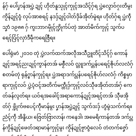
န်ဂှ် ပေါဲပၞာန်အပ္ဍဲ ဍုၚ် ဟိုတ်နူသၠုၚ်ကၠုၚ်အသိၚ်ဂှ်ရ ပ္ဍဲလ္ဒောဝ်ဂၠးတိမ္ဂး
ကၟိန်ဍုၚ်ဝွံ လုပ်အာစရၚ် နဒဒှ်ဍုၚ်ဝါတ်ဒိုခ်အိုတ်မွဲရ။ ဟိုတ်ဂှ်ရ ပ္ဍဲကဵု
သၞာံ ၁၉၈၈ ဂှ် ကွးဘာဂမၠိုၚ်က္ဍိုက်ပ်တုဲ အာတ်မိက်ကၠုၚ် သွက်ပ
ရေၚ်ပြံၚ်လှာဲဒီမဵုကရေဇြဳရ။
ပေါဲရုဲမာဲ ၂၀၁၀ တုဲ ပ္ဍဲလက်ထက်အလဵုအသဳဥူတိၚ်သိၚ်ဂှ် ကောန်
ဍုၚ်အရၚ်ညးဍုၚ်ကွာန်တအ် မစၟဳလဝ် လ္တူဒက်ပ္တန်ပရေၚ်ၜိုဟ်လလံဂှ်
စတမ်တုဲ ရုန်ဂ္စာန်ကၠုၚ်ရ။ ပ္ဍဲအရာဒက်ပ္တန်ပရေၚ်ၜိုဟ်လလံဂှ် ကိစ္စမှာ
ရာကၠုၚ်လဝ် ပ္ဍဲပ္ၚံဝၚ်အတိက်မက္တဵုဒှ်ကၠုၚ်လဝ်သီုဖအိုတ်တအ်ဂှ် ကေ
တ်ခန်လ္ၚတ်ရ။ ယဝ်ရအခေါၚ်အရာကောန်ဍုၚ်အရၚ်တအ် သီုဖအို
တ်ဂှ် ဖ္ဍိုက်ဗပေၚ်ကဵုမာန်မ္ဂး ပၞာန်အပ္ဍဲဍုၚ် သွက်ဒးဒှ် ဟွံမွဲသက်က်ရ။
ညံၚ်ကဵု အိန္ဒိယ၊ ဇြေတ်ဇြာလာန်၊ ကနေဒါ၊ အမေရိကာန်တအ် ဒက်ပ္တ
န်ကၟိန်ဍုၚ်ဖေတ်ဒရာမာန်ကၠုၚ်မ္ဂး ကၟိန်ဍုၚ်ဗၟာဝွံလေဝ် တဴတက်ဇၞော်