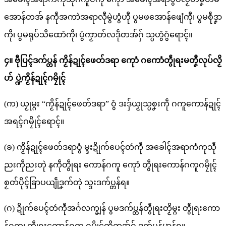
အောန်တအ် နကဵုအကာဲအရာလီုမွဲဟွံဟီု ပွမဖအောန်ဖျေံကီု၊ ပွမစဵုဒၞာ
ကီု၊ ပွမရုပ်သီထောံကီု၊ ပွံကၟာတ်လဒဵုတအ်ဂှ် သ္ပဟွံဂွံရောၚ်။
၄။ ဗီုပြၚ်ဒက်ပ္တန် ကၟိန်ဍုၚ်ဖေတ်ဒရာ ကေုာံ ဂကောံတွဵုရးမတၞီလုပ်လၟိ
ဟ် ပ္ဍဲကၟိန်ဍုၚ်ဂမၠိုၚ်
(က) ယၟုမ္ဂး “ကၟိန်ဍုၚ်ဖေတ်ဒရာ” ဝွံ ဒးဒှ်ယၟုသ္ပစၞးကဵု ဂကူကောန်ဍုၚ်
အရၚ်ဂမၠိုၚ်ရောၚ်။
(ခ) ကၟိန်ဍုၚ်ဖေတ်ဒရာဝွံ မ္ဒးဍိုက်ပေၚ်တဴကဵု အခေါၚ်အရာကံကုသဵု
ညးကဵုညးတုဲ နကဵုတွဵုရး ကောန်ဂကူ ကေုာံ တွဵုရးကောန်ဂကူဂမၠိုၚ်
စၟတ်ပိုၚ်ခြာပယျဵုဒၞက်တုဲ သ္ဒးဒက်ပ္တန်ရ။
(ဂ) ဍိုက်ပေၚ်တဴကဵုအၚ်္ဂလက္ချန် ပွမဒက်ပ္တန်တွဵုရးတၟိမ္ဂး တွဵုရးကော
န်ဂကူ၊ တွဵုရးကောန်ဂကူ ဂမၠိုၚ်တၟိတအ်ဂှ် ဒက်ပ္တန်မာန်ရ။