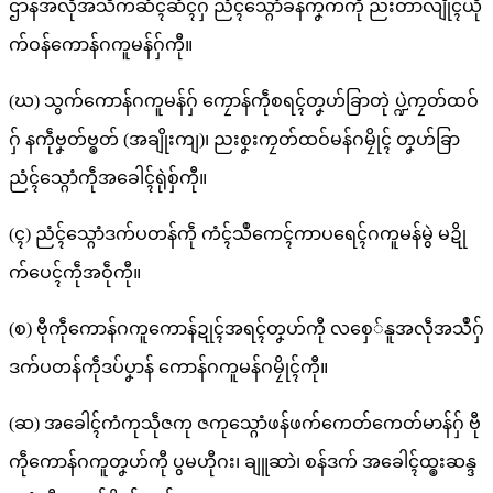
ဌာနအလဵုအသဳကဆံၚ်ဆံၚ်ဂှ် ညံၚ်သ္ဂောံခန်ကၞက်ကဵု ညးတာလျိုၚ်ယို
က်ဝန်ကောန်ဂကူမန်ဂှ်ကီု။
(ဃ) သွက်ကောန်ဂကူမန်ဂှ် ကၠောန်ကဵုစရၚ်တၞဟ်ခြာတုဲ ပ္ဍဲကၠတ်ထဝ်
ဂှ် နကဵုဗၞတ်ဗ္ၜတ် (အချိုးကျ)၊ ညးစၞးကၠတ်ထဝ်မန်ဂမၠိုၚ် တၞဟ်ခြာ
ညံၚ်သ္ဂောံကဵုအခေါၚ်ရုဲစှ်ကီု။
(ၚ) ညံၚ်သ္ဂောံဒက်ပတန်ကဵု ကံၚ်သဳကေၚ်ကာပရေၚ်ဂကူမန်မွဲ မဍို
က်ပေၚ်ကဵုအဝဵုကီု။
(စ) ဗီုကဵုကောန်ဂကူကောန်ဍုၚ်အရၚ်တၞဟ်ကီု လစှေ်နူအလဵုအသဳဂှ်
ဒက်ပတန်ကဵုဒပ်ပၞာန် ကောန်ဂကူမန်ဂမၠိုၚ်ကီု။
(ဆ) အခေါၚ်ကံကုသဵုဇကု ဇကုသ္ဂောံဖန်ဖက်ကေတ်ကေတ်မာန်ဂှ် ဗီု
ကဵုကောန်ဂကူတၞဟ်ကီု ပွမဟီုဂး၊ ချူဆာဲ၊ စန်ဒက် အခေါၚ်ထ္ၜးဆန္ဒ