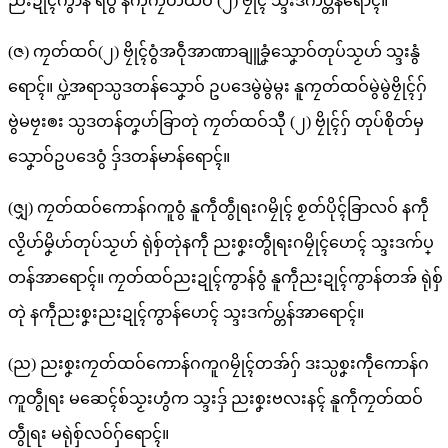
ညးဍုၚ်ကွာန် ရဴဝွံ နကဵုကၠတ်ထဝ် (၂) ဗၠိုၚ် သ္ဒးဒက်ပ္တန်ရောၚ်။
(ဇ) ကၠတ်ထဝ်(၂) ဗၠိုၚ်ဝွံအဝဵုအာဏာချူခၞံသၞောဝ်တုပ်သၟဟ် သ္ဒးနွံ
ရောၚ်။ ပ္ဍဲအရာသ္ပဒတန်သၞောဝ် ဥပဒေမွဲမွဲမ္ဂး နူကၠတ်ထဝ်မွဲမွဲဗၠိုၚ်ဂှ်
ဗွဲမဗၠးၜး သ္ပဒတန်တၞဟ်ခြာတုဲ ကၠတ်ထဝ်သီု (၂) ဗၠိုၚ်ဂှ် တုပ်စိုတ်မှ
သၞောဝ်ဥပဒေဝွံ ဒှ်ဒတန်မာန်ရောၚ်။
(ဇျှ) ကၠတ်ထဝ်ကောန်ဂကူဝွံ နူကဵုတွဵုရးဂမၠိုၚ် စၟတ်ပိုၚ်ခြာလဝ် နကဵု
လၟိဟ်မၞိဟ်တုပ်သၟဟ် ရုဲစှ်တုဲနကဵု ညးစၞးတွဵုရးဂမၠိုၚ်ဟေၚ် သ္ဒးဒက်ပ္
တန်အာရောၚ်။ ကၠတ်ထဝ်ညးဍုၚ်ကွာန်ဝွံ နူကဵုညးဍုၚ်ကွာန်တအ် ရုဲစှ်
တုဲ နကဵုညးစၞးညးဍုၚ်ကွာန်ဟေၚ် သ္ဒးဒက်ပ္တန်အာရောၚ်။
(ည) ညးစၞးကၠတ်ထဝ်ကောန်ဂကူဂမၠိုၚ်တအ်ဂှ် ဒးသ္ပစၞးကဵုကောန်ဂ
ကူတွဵုရး မဆေၚ်စ်သၟးဟွံက သ္ဒးဒှ် ညးစၞးဗလးနၚ် နူကဵုကၠတ်ထဝ်
တွဵုရး မရုဲစှ်လဝ်ဂှ်ရောၚ်။