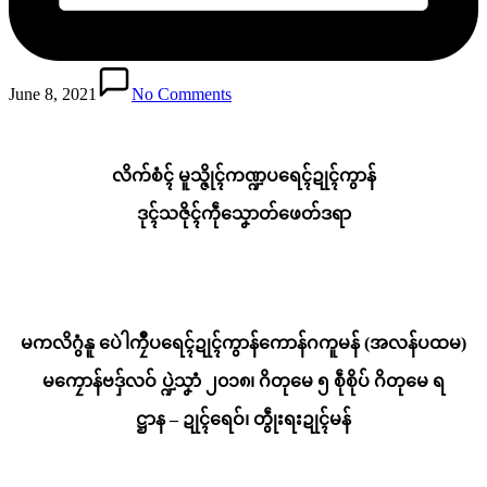
June 8, 2021
No Comments
လိက်စံၚ် မူသ္ဇိုၚ်ကဏ္ဍပရေၚ်ဍုၚ်ကွာန်
ဒုၚ်သဇိုၚ်ကဵုသၞောတ်ဖေတ်ဒရာ
မကလိဂွံနူ ပေဲါကၠဳပရေၚ်ဍုၚ်ကွာန်ကောန်ဂကူမန် (အလန်ပထမ)
မကၠောန်ဗဒှ်လဝ် ပ္ဍဲသၞာံ ၂၀၁၈၊ ဂိတုမေ ၅ စဵုစိုပ် ဂိတုမေ ရ
ဋ္ဌာန – ဍုၚ်ရေဝ်၊ တွဵုးရးဍုၚ်မန်