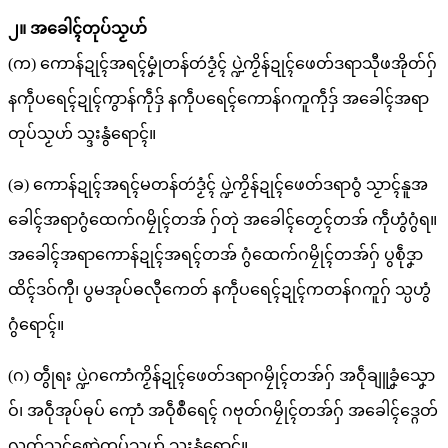
၂။ အခေါၚ်တုပ်သၟဟ်
(က) ကောန်ဍုၚ်အရၚ်မၞုံတန်တဴဒၟံၚ် ပ္ဍဲကၟိန်ဍုၚ်ဖေတ်ဒရာသီုဖအိုတ်ဂှ်
နကဵုပရေၚ်ဍုၚ်ကွာန်ကဵုဒှ် နကဵုပရေၚ်ကောန်ဂကူကဵုဒှ် အခေါၚ်အရာ
တုပ်သၟဟ် သ္ဒးနွံရောၚ်။
(ခ) ကောန်ဍုၚ်အရၚ်မတန်တဴဒၟံၚ် ပ္ဍဲကၟိန်ဍုၚ်ဖေတ်ဒရာဝွံ သၟာၚ်နူအ
ခေါၚ်အရာဂွံထေက်ဂမၠိုၚ်တအ် ဂှ်တုဲ အခေါၚ်တၟေၚ်တအ် ကဵုဟွံဂွံရ။
အခေါၚ်အရာကောန်ဍုၚ်အရၚ်တအ် ဂွံထေက်ဂမၠိုၚ်တအ်ဂှ် ပွစဵုဒၞာ
ထိၚ်ဒဝ်ကီု၊ ပွမအုပ်ဓလီုကေတ် နကဵုပရေၚ်ဍုၚ်ကဝာန်ဂကူဂှ် သ္ပဟွံ
ဂွံရောၚ်။
(ဂ) တွဵုရး ပ္ဍဲဂကောံကၟိန်ဍုၚ်ဖေတ်ဒရာဂမၠိုၚ်တအ်ဂှ် အဝဵုချူခၞံသၞော
ဝ်၊ အဝဵုအုပ်ဓုပ် ကေုာံ အဝဵုစဳရေၚ် ဂဗုတ်ဂမၠိုၚ်တအ်ဂှ် အခေါၚ်ဒ္ဂေတ်
လ္ၚတ်သုၚ်စောဲတုပ်သၟဟ် သ္ဒးနွံရောၚ်။