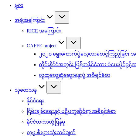
မူလ
အဖွဲ့အကြောင်း
RICE အကြောင်း
CAFFE project
၂၀၂၀ ရွေးကောက်ပွဲလေ့လာစောင့်ကြည့်ခြင်း အစ
ထိုင်းနိုင်ငံအတွင်း မြန်မာနိုင်ငံသား မဲပေးပိုင်ခွင့
လူထုတွေ့ဆုံဆွေးနွေးပွဲ အစီရင်ခံစာ
သုတေသန
နိုင်ငံရေး
ငြိမ်းချမ်းရေးနှင့် ပဋိပက္ခဆိုင်ရာ အစီရင်ခံစာ
နိုင်ငံတကာတုံ့ပြန်မှု
လူမှု-စီးပွားသုံးသပ်ချက်