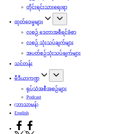
တိုင်းရင်းသားရေးရာ
ထုတ်ဝေမှုများ
လစဉ် ဒေတာအစီရင်ခံစာ
လစဉ် သုံးသပ်ချက်များ
အပတ်စဉ်သုံးသပ်ချက်များ
သင်တန်း
မီဒီယာကဏ္ဍ
ရုပ်သံအစီအစဉ်များ
Podcast
(ဘာသာမန်)
English
facebook.com
twitter.com