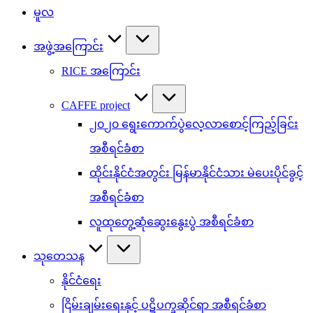
မူလ
အဖွဲ့အကြောင်း
RICE အကြောင်း
CAFFE project
၂၀၂၀ ရွေးကောက်ပွဲလေ့လာစောင့်ကြည့်ခြင်း
အစီရင်ခံစာ
ထိုင်းနိုင်ငံအတွင်း မြန်မာနိုင်ငံသား မဲပေးပိုင်ခွင့်
အစီရင်ခံစာ
လူထုတွေ့ဆုံဆွေးနွေးပွဲ အစီရင်ခံစာ
သုတေသန
နိုင်ငံရေး
ငြိမ်းချမ်းရေးနှင့် ပဋိပက္ခဆိုင်ရာ အစီရင်ခံစာ