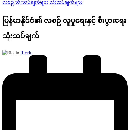
လစဉ် သုံးသပ်ချက်များ
သုံးသပ်ချက်များ
in
မြန်မာနိုင်ငံ၏ လစဉ် လူမှုရေးနှင့် စီးပွားရေး
သုံးသပ်ချက်
Posted
RiceIn
by