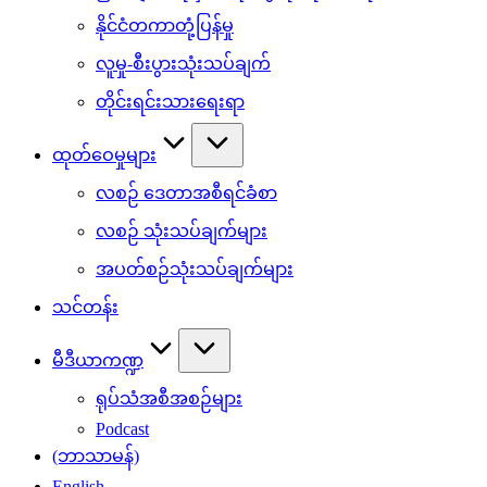
နိုင်ငံတကာတုံ့ပြန်မှု
လူမှု-စီးပွားသုံးသပ်ချက်
တိုင်းရင်းသားရေးရာ
ထုတ်ဝေမှုများ
လစဉ် ဒေတာအစီရင်ခံစာ
လစဉ် သုံးသပ်ချက်များ
အပတ်စဉ်သုံးသပ်ချက်များ
သင်တန်း
မီဒီယာကဏ္ဍ
ရုပ်သံအစီအစဉ်များ
Podcast
(ဘာသာမန်)
English