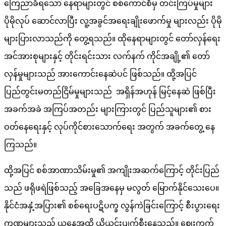
ကြေညာခံရသော နေရာများတွင် စစ်ကောင်စီမှ တင်းကြပ်မှုများ
ပိုမိုလုပ် ဆောင်လာပြီး လူ့အခွင်အရေးချိုးဖောက်မှု များလည်း ပိုမို
များပြားလာသည်ကို တွေ့ရသည်။ ထိုနေရာများတွင် တော်လှန်ရေး
အင်အားစုများနှင့် တိုင်းရင်းသား လက်နက် ကိုင်အချို့၏ တော်
လှန်မှုများသည် အားကောင်းနေဆဲပင် ဖြစ်သည်။ ထို့အပြင်
ပြည်တွင်းမတည်ငြိမ်မှုများသည် အရှိန်အဟုန် မြင့်နေဆဲ ဖြစ်ပြီး
အခက်အခဲ အကြပ်အတည်း များကြားတွင် ပြည်သူများ၏ စား
ဝတ်နေရေးနှင့် လုပ်ကိုင်စားသောက်ရေး အတွက် အခက်တွေ့ နေ
ကြသည်။
ထို့အပြင် စစ်အာဏာသိမ်းမှု၏ အကျိုးအဆက်ကြောင့် တိုင်းပြည်
သည် ဖရိုဖရဲဖြစ်သည့် အခြေအနေမှ မလွတ် မြောက်နိုင်သေးပေ။
နိုင်ငံအနှံ့အပြား၏ စစ်ရေးပဋိပက္ခ လွန်ကဲခြင်းကြောင့် စီးပွားရေး
ကဏ္ဍများသည် ယနေ့အထိ ယိုယွင်းပျက်စီးနေသည်။ ဈေးကွက်