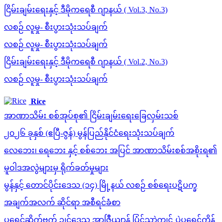
ငြိမ်းချမ်းရေးနှင့် ဒီမိုကရေစီ ဂျာနယ် ( Vol.3, No.3)
လစဉ် လူမှု- စီးပွားသုံးသပ်ချက်
လစဉ် လူမှု- စီးပွားသုံးသပ်ချက်
ငြိမ်းချမ်းရေးနှင့် ဒီမိုကရေစီ ဂျာနယ် ( Vol.2, No.3)
လစဉ် လူမှု- စီးပွားသုံးသပ်ချက်
Rice
အာဏာသိမ်း စစ်အုပ်စု၏ ငြိမ်းချမ်းရေးခြေလှမ်းသစ်
၂၀၂၆ ခုနှစ် (ဧပြီ-ဇွန်) မွန်ပြည်နိုင်ငံရေးသုံးသပ်ချက်
လေဘေး၊ ရေဘေး နှင့် စစ်ဘေး အပြင် အာဏာသိမ်းစစ်အစိုးရ၏
မူဝါဒအလွဲများမှ ရိုက်ခတ်မှုများ
မွန်နှင့် တောင်ပိုင်းဒေသ (၁၄) မြို့နယ် လစဉ် စစ်ရေးပဋိပက္ခ
အချက်အလက် ဆိုင်ရာ အစီရင်ခံစာ
ပရေင်ဆိုက်ဗ္ဒက် ဍုၚ်ဒေသ အာဇြဳယျာန် ပြံၚ်သၠာဲကၠုၚ် ပ္ဍဲပရေၚ်ကၟိန်