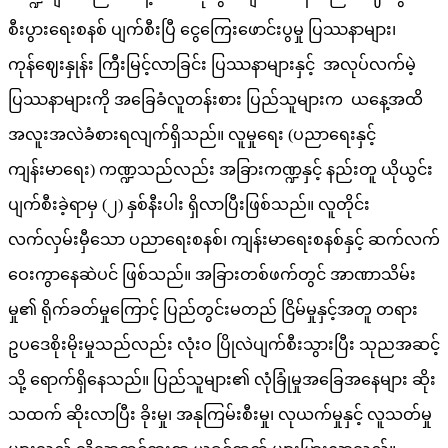
စီးပွားရေးစနစ် ပျက်စီးပြီ ငွေကြေးဖောင်းပွမှု ပြဿနာများ၊
ကုန်ဈေးနှုန်း ကြီးမြင့်လာခြင်း ပြဿနာများနှင့် အလုပ်လက်မဲ့
ပြဿနာများကို အခြေခံလူတန်းစား ပြည်သူများက ယနေ့အထိ
အလူးအလဲခံစားရလျက်ရှိသည်။ လူမှုရေး (ပညာရေးနှင့်
ကျန်းမာရေး) ကဏ္ဍသည်လည်း အခြားကဏ္ဍနှင့် နည်းတူ ယိုယွင်း
ပျက်စီးခဲ့ရာမှ (၂) နှစ်နီးပါး ရှိလာပြီးဖြစ်သည်။ လူတိုင်း
လက်လှမ်းမှီသော ပညာရေးစနစ်၊ ကျန်းမာရေးစနစ်နှင့် ဆက်လက်
ဝေးကွာနေဆဲပင် ဖြစ်သည်။ အခြားတစ်ဖက်တွင် အာဏာသိမ်း
မှု၏ ရိုက်ခတ်မှုကြောင့် ပြည်တွင်းမတည် ငြိမ်မှုနှင့်အတူ တရား
ဥပဒေစိုးမိုးမှုသည်လည်း လုံးဝ ပြိုလဲပျက်စီးသွားပြီး သုညအဆင့်
သို့ ရောက်ရှိနေသည်။ ပြည်သူများ၏ လုံခြုံမှုအခြေအနေများ ဆိုး
သထက် ဆိုးလာပြီး ခိုးမှု၊ အနုကြမ်းစီးမှု၊ လုယက်မှုနှင့် လူသတ်မှု