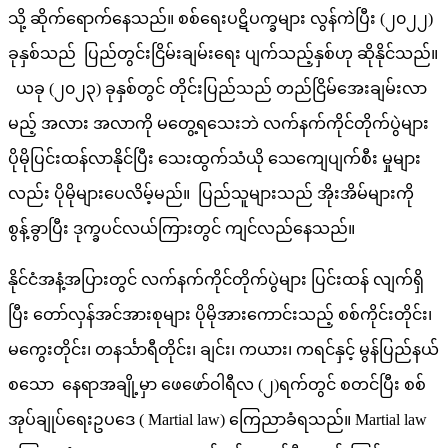
သို့ ဆိုက်ရောက်နေသည်။ စစ်ရေးပဋိပက္ခများ လွန်ကဲပြီး (၂၀၂၂)
ခုနှစ်သည် ပြည်တွင်းငြိမ်းချမ်းရေး ပျက်သည့်နှစ်ဟု ဆိုနိုင်သည်။
ယခု (၂၀၂၃) ခုနှစ်တွင် တိုင်းပြည်သည် တည်ငြိမ်အေးချမ်းလာ
မည့် အလား အလာကို မတွေ့ရသေးဘဲ လက်နက်ကိုင်တိုက်ပွဲများ
ပိုမိုပြင်းထန်လာနိုင်ပြီး သေးထွက်သံယို သေကျေပျက်စီး မှုများ
လည်း ပိုမိုများပေလိမ့်မည်။ ပြည်သူများသည် အိုးအိမ်များကို
စွန့်ခွာပြီး ဒုက္ခပင်လယ်ကြားတွင် ကျင်လည်နေသည်။
နိုင်ငံအနံ့အပြားတွင် လက်နက်ကိုင်တိုက်ပွဲများ ပြင်းထန် လျက်ရှိ
ပြီး တော်လှန်အင်အားစုများ ပိုမိုအားကောင်းသည့် စစ်ကိုင်းတိုင်း၊
မကွေးတိုင်း၊ တနင်္သာရီတိုင်း၊ ချင်း၊ ကယား၊ ကရင်နှင့် မွန်ပြည်နယ်
စသော နေရာအချို့မှာ ဖေဖော်ဝါရီလ (၂)ရက်တွင် စတင်ပြီး စစ်
အုပ်ချုပ်ရေးဥပဒေ ( Martial law) ကြေညာခံရသည်။ Martial law