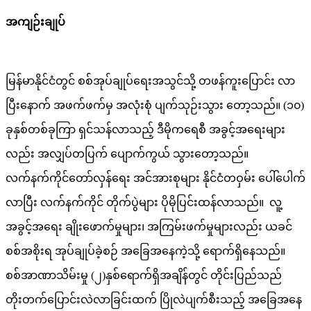
အကျဉ်းချုပ်
မြန်မာနိုင်ငံတွင် စစ်အုပ်ချုပ်ရေးအသွင်သို့ တဖန်ကူးပြောင်း လာ
ပြီးနောက် အဖက်ဖက်မှ အလုံးစုံ ပျက်သုဉ်းသွား တော့သည်။ (၁၀)
ခုနှစ်တစ်ခုကြာ ရှင်သန်လာသည့် ဒီမိုကရေစီ အခွင့်အရေးများ
လည်း အလျှပ်တပြက် ပျောက်ကွယ် သွားတော့သည်။
လက်နက်ကိုင်တော်လှန်ရေး အင်အားစုများ နိုင်ငံတဝှမ်း ပေါ်ပေါက်
လာပြီး လက်နက်ကိုင် တိုက်ပွဲများ ပိုမိုပြင်းထန်လာသည်။ လူ့
အခွင့်အရေး ချိုးဖောက်မှုများ၊ အကြမ်းဖက်မှုများလည်း ယခင်
စစ်အစိုးရ အုပ်ချုပ်ခဲ့စဉ် အခြေအနေကဲ့သို့ ရောက်ရှိနေသည်။
စစ်အာဏာသိမ်းမှု (၂)နှစ်ရောက်ရှိအချိန်တွင် တိုင်းပြည်သည်
တိုးတက်ပြောင်းလဲလာခြင်းထက် ပြိုလဲပျက်စီးသည့် အခြေအနေ