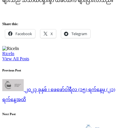
များသည် သိသာထင်ရှားစွာ ယခင်ထက် များပြားလာသည်။
Share this:
Facebook
X
Telegram
RiceIn
View All Posts
Post
Previous Post
navigation
၂၀၂၃ ခုနှစ် ၊ ဖေဖော်ဝါရီလ (၁၅) ရက်နေ့မှ (၂၁)
ရက်‌နေ့အထိ
Next Post