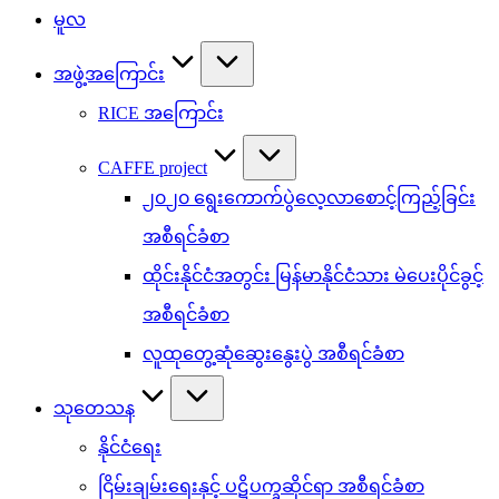
မူလ
အဖွဲ့အကြောင်း
RICE အကြောင်း
CAFFE project
၂၀၂၀ ရွေးကောက်ပွဲလေ့လာစောင့်ကြည့်ခြင်း
အစီရင်ခံစာ
ထိုင်းနိုင်ငံအတွင်း မြန်မာနိုင်ငံသား မဲပေးပိုင်ခွင့်
အစီရင်ခံစာ
လူထုတွေ့ဆုံဆွေးနွေးပွဲ အစီရင်ခံစာ
သုတေသန
နိုင်ငံရေး
ငြိမ်းချမ်းရေးနှင့် ပဋိပက္ခဆိုင်ရာ အစီရင်ခံစာ