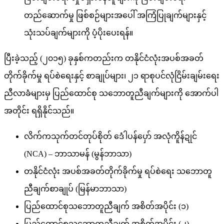
တည်ဆောက်မှု ဖြစ်စဉ်များအပေါ် အကြံပြုချက်များနှင့်
သုံးသပ်ချက်များကို ပံ့ပိုးပေးရန်။
ပြီးခဲ့သည့် (၂၀၁၅) ခုနှစ်ကတည်းက တနိုင်ငံလုံးအပစ်အခတ်
တိုက်ခိုက်မှု ရပ်စဲရေးနှင့် စာချုပ်များ၊ ၂၁ ရာစုပင်လုံငြိမ်းချမ်းရေး
ညီလာခံများမှ ပြည်ထောင်စု သဘောတူညီချက်များကို အောက်ပါ
အတိုင်း ရရှိနိုင်သည်။
လိက်ကသုက်တင်တုပ်စိုတ် ဒေံါပန်ပှော် အလုံကိူန်ဍုင်
(NCA) – ဘာသာမန် (မွန်ဘာသာ)
တနိုင်ငံလုံး အပစ်အခတ်တိုက်ခိုက်မှု ရပ်စဲရေး သဘောတူ
ညီချက်စာချုပ် (မြန်မာဘာသာ)
ပြည်ထောင်စုသဘောတူညီချက် အစိတ်အပိုင်း (၁)
ပြည်ထောင်စုသဘောတူညီချက် အစိတ်အပိုင်း (၂)