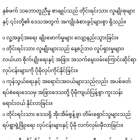
နှစ်ဖက် သဘောတူညီမှု စာချုပ်သည် တိုင်းရင်းသား လူမျိုးစုများ
နှင့် ၎င်းတို့၏ ဒေသအတွက် အကျိုးခံစားခွင့်များစွာ ရှိသည်။
o လူ့အခွင့်အရေး ချိုးဖောက်မှုများ လျော့နည်းသွားခြင်း။
o တိုင်းရင်းသား လူမျိုးများသည် နေ့စဉ်ဘဝ လှုပ်ရှားမှုများ၊
လယ်ယာ စိုက်ပျိုးရေးနှင့် အခြား အသက်မွေးဝမ်းကြောင်းဆိုင်ရာ
လုပ်ငန်းများကို ပိုမိုလုပ်ကိုင်နိုင်ခြင်း။
o ကုန်သွယ်ရေးနှင့် အရောင်းအဝယ်များသည်လည်း အပစ်ခတ်
ရပ်စဲရေးဒေသမှ အခြားဒေသတို့ ပိုမိုကျယ်ပြန့်စွာ ကူးသန်း
ရောင်းဝယ် နိုင်လာခြင်း။
o တိုင်းရင်းသား ဒေသရှိ အိုးအိမ်စွန့်ခွာ တိမ်းရှောင်သူများသည်
ရပ်ရွာဖွံ့ဖြိုးရေး လုပ်ငန်းများနှင့် ပိုမို လက်လှမ်းမှီလာခြင်း။