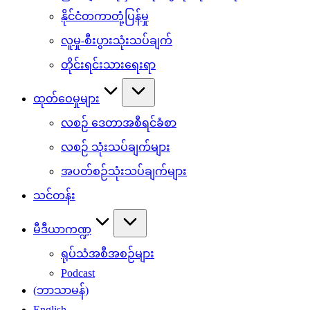
နိုင်ငံတကာတုံ့ပြန်မှု
လူမှု-စီးပွားသုံးသပ်ချက်
တိုင်းရင်းသားရေးရာ
ထုတ်ဝေမှုများ
လစဉ် ဒေတာအစီရင်ခံစာ
လစဉ် သုံးသပ်ချက်များ
အပတ်စဉ်သုံးသပ်ချက်များ
သင်တန်း
မီဒီယာကဏ္ဍ
ရုပ်သံအစီအစဉ်များ
Podcast
(ဘာသာမန်)
English