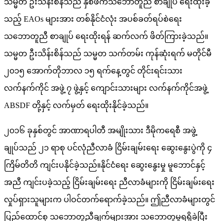
သမ္မတ ဦးသိန်းစိန်သည် နှစ်ဖက်သဘောတူညီ စာချုပ် ရေးထိုးခဲ့
သည့် EAOs များအား တစ်နိုင်ငံလုံး အပစ်ခတ်ရပ်စဲရေး
သဘောတူညီ စာချုပ် ရေးထိုးရန် ဆက်လက် ဖိတ်ကြားခဲ့သည်။
သမ္မတ ဦးသိန်းစိန်သည် သမ္မတ သက်တမ်း ကုန်ဆုံးရက် မတိုင်မီ
၂၀၁၅ အောက်တိုဘာလ ၁၅ ရက်နေ့တွင် တိုင်းရင်းသား
လက်နက်ကိုင် အဖွဲ့ ၇ ဖွဲ့နှင့် ကျောင်းသားများ လက်နက်ကိုင်အဖွဲ့
ABSDF တို့နှင့် လက်မှတ် ရေးထိုးနိုင်ခဲ့သည်။
၂၀၁၆ ခုနှစ်တွင် အာဏာရပါတီ အမျိုးသား ဒီမိုကရေစီ အဖွဲ့
ချုပ်သည် ၂၁ ရာစု ပင်လုံညီလာခံ ငြိမ်းချမ်းရေး ဆွေးနွေးပွဲကို ၄
ကြိမ်တိတိ ကျင်းပနိုင်ခဲ့သည်။နိုင်ငံရေး ဆွေးနွေးမှု မူဘောင်နှင့်
အညီ ကျင်းပခဲ့သည့် ငြိမ်းချမ်းရေး ညီလာခံများကို ငြိမ်းချမ်းရေး
လှုပ်ရှားသူများက ပါဝင်တက်ရောက်ခဲ့သည်။ ဤညီလာခံများတွင်
ပြည်ထောင်စု သဘောတူညီချက်များအား သဘောတူမှုရရှိခဲပြီး