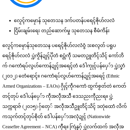
လၟေၚ်ကမၠောန် သုတေသန ဒက်ပတန်ပရေၚ်ၜိုဟ်လလံ
ငြိမ်းချမ်းရေး တည်ဆောက်မှု သုတေသန စီမံကိန်း
လၟေၚ်ကမၠောန်သုတေသန ပရေၚ်ၜိုဟ်လလံဝွံ ဒးစလ္ၚတ် ပရူပ
ရေၚ်ၜိုဟ်လလံ ပ္ဍဲကၟိန်ဍုၚ်ပိုဲတံ စပ္တံကဵု သမတဥူတိၚ်သိၚ် ကော်ဘိ
က် ဂကောံရပ်လွဟ်ကောန်ဍုၚ်အရေၚ်တံ ဒေံါကၠုၚ်ပန်ပှေ်ာ ပ္ဍဲသၞာံ
(၂၀၁၂) တေံရောၚ်။ ဂကောံရပ်လွဟ်ကောန်ဍုၚ်အရေၚ် (Ethnic
Armed Organizations – EAOs) ဂၠိုၚ်ကဵုဂကောံ ထ္ပက်စၟတ်တဲ ကေတ်
တၚ်တုပ် ဒေံါပန်ပှေ်ာ ကဵုအလဵုအသဳ ဒေသညးကဵုညးရ။ ပ္ဍဲ
သက္ကရာဇ် (၂၀၁၅) ဂှ်တှေ် အလဵုအသဳဥူတိၚ်သိၚ် ဒတုဲထောံ လိက်
ကသုက်တၚ်တုပ်စိုတ် ဒေံါပန်ပှေ်ာအလုံဍုၚ် (Nationwide
Ceasefire Agreement – NCA) ကီုရ။ ကြဴနူဂှ် ပ္ဍဲလက်ထက် အလဵုအ