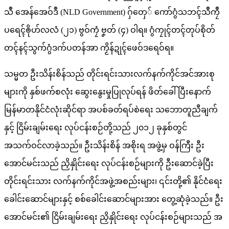
သဳ အေန်အေဝ်ဒဳ (NLD Government) ဂှ်တှေ် ကော်ဂွံသဘၚ်သဳကၠဳ
ပရေၚ်ၜိုဟ်လလံ (၂၁) ဗွဝ်ကၠံ ဗၞတ် (၄) ဝါရ။ ဂွံကၠုၚ်တၚ်တုပ်စိုတ်
တၚ်နၚ်သွက်ဂွံဒက်ပတန်အာ ကၟိန်ဍုၚ်ဖေဝ်ဒရေဝ်ရ။
သမ္မတ ဦးသိန်းစိန်သည် တိုင်းရင်းသားလက်နက်ကိုင်အင်အားစု
များကို နှစ်ဖက်စလုံး ဆွေးနွေးမှုပြုလုပ်ရန် ဖိတ်ခေါ်ပြီးနောက်
မြန်မာတနိုင်ငံလုံးဆိုင်ရာ အပစ်ခတ်ရပ်စဲရေး သဘောတူညီချက်
နှင့် ငြိမ်းချမ်းရေး လုပ်ငန်းစဉ်တို့သည် ၂၀၁၂ ခုနှစ်တွင်
အသက်ဝင်လာခဲ့သည်။ ဦးသိန်းစိန် အစိုးရ အဖွဲ့မှ ဝန်ကြီး ဦး
အောင်မင်းသည် ညှိနှိုင်းရေး လုပ်ငန်းစဉ်များကို ဦးဆောင်ခဲ့ပြီး
တိုင်းရင်းသား လက်နက်ကိုင်အဖွဲ့အစည်းများ၊ ၎င်းတို့၏ နိုင်ငံရေး
ခေါင်းဆောင်များနှင့် စစ်ခေါင်းဆောင်များအား တွေ့ဆုံခဲ့သည်။ ဦး
အောင်မင်း၏ ငြိမ်းချမ်းရေး ညှိနှိုင်းရေး လုပ်ငန်းစဉ်များသည် အ