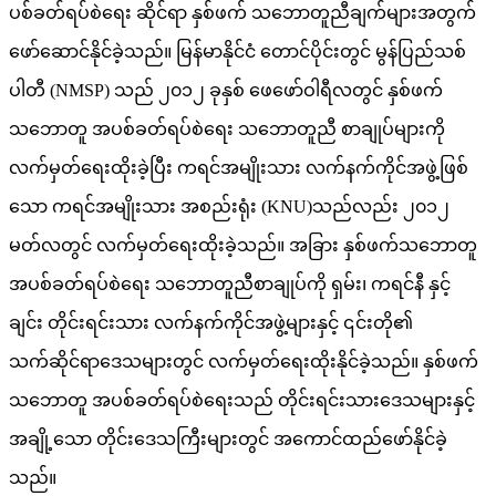
ပစ်ခတ်ရပ်စဲရေး ဆိုင်ရာ နှစ်ဖက် သဘောတူညီချက်များအတွက်
ဖော်ဆောင်နိုင်ခဲ့သည်။ မြန်မာနိုင်ငံ တောင်ပိုင်းတွင် မွန်ပြည်သစ်
ပါတီ (NMSP) သည် ၂၀၁၂ ခုနှစ် ဖေဖော်ဝါရီလတွင် နှစ်ဖက်
သဘောတူ အပစ်ခတ်ရပ်စဲရေး သဘောတူညီ စာချုပ်များကို
လက်မှတ်ရေးထိုးခဲ့ပြီး ကရင်အမျိုးသား လက်နက်ကိုင်အဖွဲ့ဖြစ်
သော ကရင်အမျိုးသား အစည်းရုံး (KNU)သည်လည်း ၂၀၁၂
မတ်လတွင် လက်မှတ်ရေးထိုးခဲ့သည်။ အခြား နှစ်ဖက်သဘောတူ
အပစ်ခတ်ရပ်စဲရေး သဘောတူညီစာချုပ်ကို ရှမ်း၊ ကရင်နီ နှင့်
ချင်း တိုင်းရင်းသား လက်နက်ကိုင်အဖွဲ့များနှင့် ၎င်းတို၏
သက်ဆိုင်ရာဒေသများတွင် လက်မှတ်ရေးထိုးနိုင်ခဲ့သည်။ နှစ်ဖက်
သဘောတူ အပစ်ခတ်ရပ်စဲရေးသည် တိုင်းရင်းသားဒေသများနှင့်
အချို့သော တိုင်းဒေသကြီးများတွင် အကောင်ထည်ဖော်နိုင်ခဲ့
သည်။