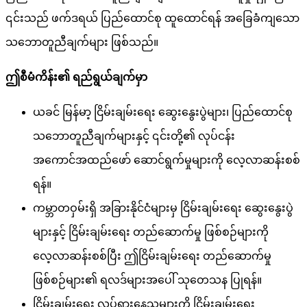
၎င်းသည် ဖက်ဒရယ် ပြည်ထောင်စု ထူထောင်ရန် အခြေခံကျသော
သဘောတူညီချက်များ ဖြစ်သည်။
ဤစီမံကိန်း၏ ရည်ရွယ်ချက်မှာ
ယခင် မြန်မာ့ ငြိမ်းချမ်းရေး ဆွေးနွေးပွဲများ၊ ပြည်ထောင်စု
သဘောတူညီချက်များနှင့် ၎င်းတို့၏ လုပ်ငန်း
အကောင်အထည်ဖော် ဆောင်ရွက်မှုများကို လေ့လာဆန်းစစ်
ရန်။
ကမ္ဘာတဝှမ်းရှိ အခြားနိုင်ငံများမှ ငြိမ်းချမ်းရေး ဆွေးနွေးပွဲ
များနှင့် ငြိမ်းချမ်းရေး တည်ဆောက်မှု ဖြစ်စဉ်များကို
လေ့လာဆန်းစစ်ပြီး ဤငြိမ်းချမ်းရေး တည်ဆောက်မှု
ဖြစ်စဉ်များ၏ ရလဒ်များအပေါ် သုတေသန ပြုရန်။
ငြိမ်းချမ်းရေး လှုပ်ရှားနေသူများကို ငြိမ်းချမ်းရေး