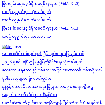
ငြိမ်းချမ်းရေးနှင့် ဒီမိုကရေစီ ဂျာနယ် ( Vol.3, No.3)
လစဉ် လူမှု- စီးပွားသုံးသပ်ချက်
လစဉ် လူမှု- စီးပွားသုံးသပ်ချက်
ငြိမ်းချမ်းရေးနှင့် ဒီမိုကရေစီ ဂျာနယ် ( Vol.2, No.3)
လစဉ် လူမှု- စီးပွားသုံးသပ်ချက်
Rice
အာဏာသိမ်း စစ်အုပ်စု၏ ငြိမ်းချမ်းရေးခြေလှမ်းသစ်
၂၀၂၆ ခုနှစ် (ဧပြီ-ဇွန်) မွန်ပြည်နိုင်ငံရေးသုံးသပ်ချက်
လေဘေး၊ ရေဘေး နှင့် စစ်ဘေး အပြင် အာဏာသိမ်းစစ်အစိုးရ၏
မူဝါဒအလွဲများမှ ရိုက်ခတ်မှုများ
မွန်နှင့် တောင်ပိုင်းဒေသ (၁၄) မြို့နယ် လစဉ် စစ်ရေးပဋိပက္ခ
အချက်အလက် ဆိုင်ရာ အစီရင်ခံစာ
ပရေင်ဆိုက်ဗ္ဒက် ဍုၚ်ဒေသ အာဇြဳယျာန် ပြံၚ်သၠာဲကၠုၚ် ပ္ဍဲပရေၚ်ကၟိန်