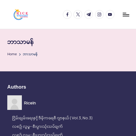
Skip
facebook.com
twitter.com
t.me
instagram.com
youtube.com
to
content
ဘာသာမန်
Home
ဘာသာမန်
Authors
RiceIn
ငြိမ်းချမ်းရေးနှင့် ဒီမိုကရေစီ ဂျာနယ် ( Vol.3, No.3)
လစဉ် လူမှု- စီးပွားသုံးသပ်ချက်
လစဉ် လူမှု- စီးပွားသုံးသပ်ချက်