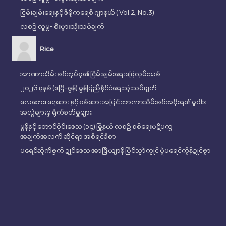
ငြိမ်းချမ်းရေးနှင့် ဒီမိုကရေစီ ဂျာနယ် ( Vol.2, No.3)
လစဉ် လူမှု- စီးပွားသုံးသပ်ချက်
Rice
အာဏာသိမ်း စစ်အုပ်စု၏ ငြိမ်းချမ်းရေးခြေလှမ်းသစ်
၂၀၂၆ ခုနှစ် (ဧပြီ-ဇွန်) မွန်ပြည်နိုင်ငံရေးသုံးသပ်ချက်
လေဘေး၊ ရေဘေး နှင့် စစ်ဘေး အပြင် အာဏာသိမ်းစစ်အစိုးရ၏ မူဝါဒ
အလွဲများမှ ရိုက်ခတ်မှုများ
မွန်နှင့် တောင်ပိုင်းဒေသ (၁၄) မြို့နယ် လစဉ် စစ်ရေးပဋိပက္ခ
အချက်အလက် ဆိုင်ရာ အစီရင်ခံစာ
ပရေင်ဆိုက်ဗ္ဒက် ဍုၚ်ဒေသ အာဇြဳယျာန် ပြံၚ်သၠာဲကၠုၚ် ပ္ဍဲပရေၚ်ကၟိန်ဍုၚ်ဗၟာ