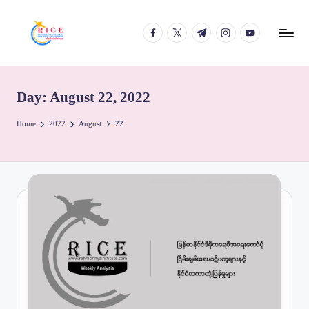
facebook.com
twitter.com
t.me
instagram.com
youtube.com
Skip
to
content
Day:
August 22, 2022
Home
2022
August
22