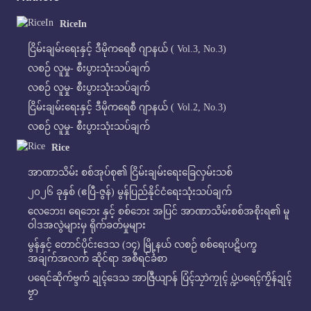
RiceIn
ငြိမ်းချမ်းရေးနှင့် ဒီမိုကရေစီ ဂျာနယ် ( Vol.3, No.3)
လစဉ် လူမှု- စီးပွားသုံးသပ်ချက်
လစဉ် လူမှု- စီးပွားသုံးသပ်ချက်
ငြိမ်းချမ်းရေးနှင့် ဒီမိုကရေစီ ဂျာနယ် ( Vol.2, No.3)
လစဉ် လူမှု- စီးပွားသုံးသပ်ချက်
Rice
အာဏာသိမ်း စစ်အုပ်စု၏ ငြိမ်းချမ်းရေးခြေလှမ်းသစ်
၂၀၂၆ ခုနှစ် (ဧပြီ-ဇွန်) မွန်ပြည်နိုင်ငံရေးသုံးသပ်ချက်
လေဘေး၊ ရေဘေး နှင့် စစ်ဘေး အပြင် အာဏာသိမ်းစစ်အစိုးရ၏ မူ
ဝါဒအလွဲများမှ ရိုက်ခတ်မှုများ
မွန်နှင့် တောင်ပိုင်းဒေသ (၁၄) မြို့နယ် လစဉ် စစ်ရေးပဋိပက္ခ
အချက်အလက် ဆိုင်ရာ အစီရင်ခံစာ
ပရေင်ဆိုက်ဗ္ဒက် ဍုၚ်ဒေသ အာဇြဳယျာန် ပြံၚ်သၠာဲကၠုၚ် ပ္ဍဲပရေၚ်ကၟိန်ဍုၚ်
ဗၟာ