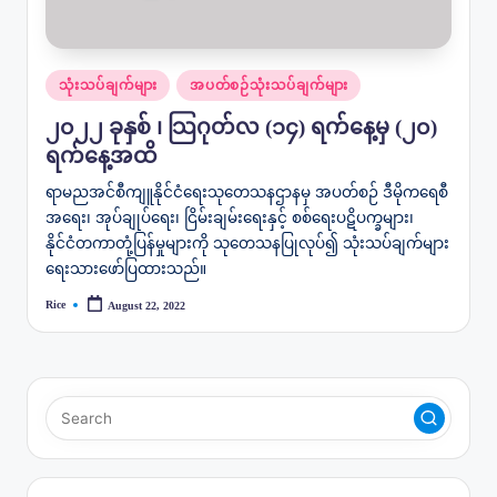
Posted
သုံးသပ်ချက်များ
အပတ်စဉ်သုံးသပ်ချက်များ
in
၂၀၂၂ ခုနှစ် ၊ သြဂုတ်လ (၁၄) ရက်နေ့မှ (၂၀)
ရက်‌နေ့အထိ
ရာမညအင်စီကျူနိုင်ငံရေးသုတေသနဌာနမှ အပတ်စဉ် ဒီမိုကရေစီ
အရေး၊ အုပ်ချုပ်ရေး၊ ငြိမ်းချမ်းရေးနှင့် စစ်ရေးပဋိပက္ခများ၊
နိုင်ငံတကာတုံ့ပြန်မှုများကို သုတေသနပြုလုပ်၍ သုံးသပ်ချက်များ
ရေးသားဖော်ပြထားသည်။
Rice
August 22, 2022
Posted
by