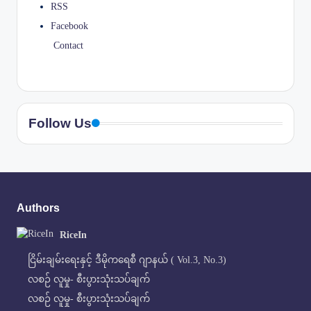
RSS
Facebook
Contact
Follow Us
Authors
RiceIn
ငြိမ်းချမ်းရေးနှင့် ဒီမိုကရေစီ ဂျာနယ် ( Vol.3, No.3)
လစဉ် လူမှု- စီးပွားသုံးသပ်ချက်
လစဉ် လူမှု- စီးပွားသုံးသပ်ချက်