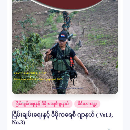
Posted
ငြိမ်းချမ်းရေးနှင့် ဒီမိုကရေစီဂျာနယ်
မီဒီယာကဏ္ဍ
in
ငြိမ်းချမ်းရေးနှင့် ဒီမိုကရေစီ ဂျာနယ် ( Vol.3,
No.3)