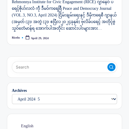
Rehmonnya Institute for Civic Engagement (RICE) ဂျာနေဝ် ပ
ရေၚ်ၜိုဟ်လလံ ကဵု ဒဳမဝ်ကရေဇြဳ Peace and Democracy Journal
(VOL.3, NO.3, April 2024) ငြိမ်းချမ်းရေးနှင့် ဒီမိုကရေစီ ဂျာနယ်
(အမှတ် (၃)၊ အတွဲ (၃)၊ ဧပြီလ၂၀၂၄ခုနှစ်) ဗှ်လိခ်ပရေၚ် အတိုၚ်ဗွဲ
သၟဝ်တေံမာန်ရ အောက်ပါအတိုင်း ဆောင်းပါးများအား…
RiceIn
April 29, 2024
Posted
by
Archives
English