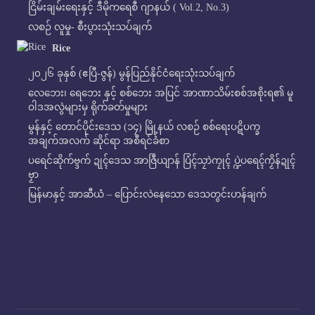
ငြိမ်းချမ်းရေးနှင့် ဒီမိုကရေစီ ဂျာနယ် ( Vol.2, No.3)
လစဉ် လူမှု- စီးပွားသုံးသပ်ချက်
Rice
၂၀၂၆ ခုနှစ် (ဧပြီ-ဇွန်) မွန်ပြည်နိုင်ငံရေးသုံးသပ်ချက်
လေဘေး၊ ရေဘေး နှင့် စစ်ဘေး အပြင် အာဏာသိမ်းစစ်အစိုးရ၏ မူ
ဝါဒအလွဲများမှ ရိုက်ခတ်မှုများ
မွန်နှင့် တောင်ပိုင်းဒေသ (၁၄) မြို့နယ် လစဉ် စစ်ရေးပဋိပက္ခ
အချက်အလက် ဆိုင်ရာ အစီရင်ခံစာ
ပရေင်ဆိုက်ဗ္ဒက် ဍုၚ်ဒေသ အာဇြဳယျာန် ပြံၚ်သၠာဲကၠုၚ် ပ္ဍဲပရေၚ်ကၟိန်ဍုၚ်
ဗၟာ
မြန်မာနှင့် အာဆီယံ – ပြောင်းလဲနေသော ဒေသတွင်းဟန်ချက်