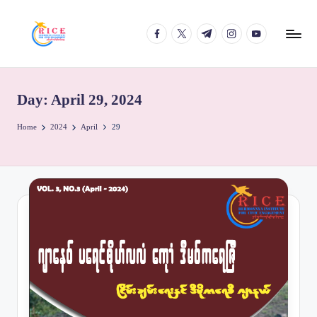
facebook.com
twitter.com
t.me
instagram.com
youtube.com
Skip
to
content
Day:
April 29, 2024
Home
2024
April
29