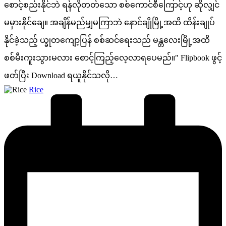
စောင့်စည်းနိုင်ဘဲ ရန်လိုတတ်သော စစ်ကောင်စီကြောင့်ဟု ဆိုလျှင်
မမှားနိုင်ချေ။ အချိန်မည်မျှမကြာဘဲ နောင်ချိုမြို့အထိ ထိန်းချုပ်
နိုင်ခဲ့သည့် ယ္ခုတကျော့ပြန် စစ်ဆင်ရေးသည် မန္တလေးမြို့အထိ
စစ်မီးကူးသွားမလား စောင့်ကြည့်လေ့လာရပေမည်။" Flipbook ဖွင့်
ဖတ်ပြီး ‌Download ရယူနိုင်သလို…
Posted
Rice
by