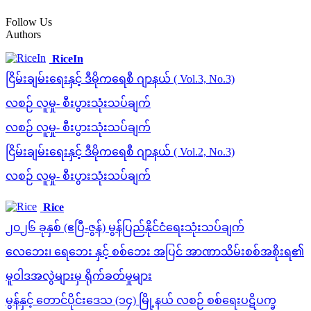
Follow Us
Authors
RiceIn
ငြိမ်းချမ်းရေးနှင့် ဒီမိုကရေစီ ဂျာနယ် ( Vol.3, No.3)
လစဉ် လူမှု- စီးပွားသုံးသပ်ချက်
လစဉ် လူမှု- စီးပွားသုံးသပ်ချက်
ငြိမ်းချမ်းရေးနှင့် ဒီမိုကရေစီ ဂျာနယ် ( Vol.2, No.3)
လစဉ် လူမှု- စီးပွားသုံးသပ်ချက်
Rice
၂၀၂၆ ခုနှစ် (ဧပြီ-ဇွန်) မွန်ပြည်နိုင်ငံရေးသုံးသပ်ချက်
လေဘေး၊ ရေဘေး နှင့် စစ်ဘေး အပြင် အာဏာသိမ်းစစ်အစိုးရ၏
မူဝါဒအလွဲများမှ ရိုက်ခတ်မှုများ
မွန်နှင့် တောင်ပိုင်းဒေသ (၁၄) မြို့နယ် လစဉ် စစ်ရေးပဋိပက္ခ