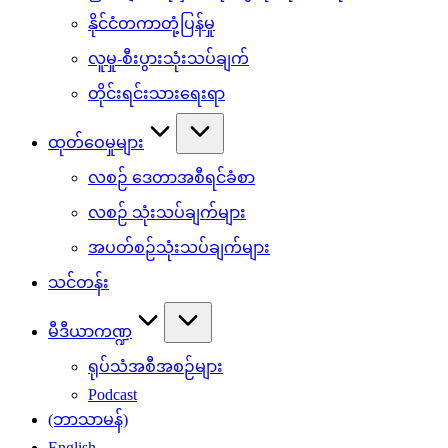
နိုင်ငံတကာတုံ့ပြန်မှု
လူမှု-စီးပွားသုံးသပ်ချက်
တိုင်းရင်းသားရေးရာ
ထုတ်ဝေမှုများ
လစဉ် ဒေတာအစီရင်ခံစာ
လစဉ် သုံးသပ်ချက်များ
အပတ်စဉ်သုံးသပ်ချက်များ
သင်တန်း
မီဒီယာကဏ္ဍ
ရုပ်သံအစီအစဉ်များ
Podcast
(ဘာသာမန်)
English