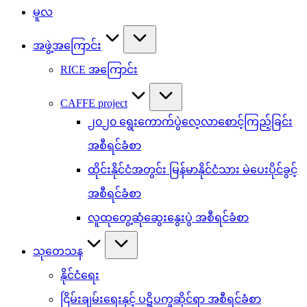
မူလ
အဖွဲ့အကြောင်း
RICE အကြောင်း
CAFFE project
၂၀၂၀ ရွေးကောက်ပွဲလေ့လာစောင့်ကြည့်ခြင်း
အစီရင်ခံစာ
ထိုင်းနိုင်ငံအတွင်း မြန်မာနိုင်ငံသား မဲပေးပိုင်ခွင့်
အစီရင်ခံစာ
လူထုတွေ့ဆုံဆွေးနွေးပွဲ အစီရင်ခံစာ
သုတေသန
နိုင်ငံရေး
ငြိမ်းချမ်းရေးနှင့် ပဋိပက္ခဆိုင်ရာ အစီရင်ခံစာ