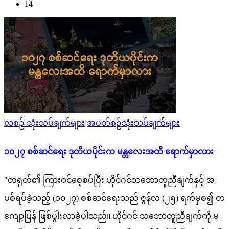
14
Posted
လစဉ် သုံးသပ်ချက်များ
အပတ်စဉ်သုံးသပ်ချက်များ
in
၁၀၂၇ စစ်ဆင်ရေး ဒုတိယပိုင်းက မန္တလေးအထိ ရောက်မှာလား
"တရုတ်၏ ကြားဝင်စေ့စပ်ပြီး ဟိုင်ဂင်သဘောတူညီချက်နှင့် အ
ပစ်ရပ်ခဲ့သည့် (၁၀၂၇) စစ်ဆင်‌ရေးသည် ဇွန်လ (၂၅) ရက်မှစ၍ တ
ကျော့ပြန် ဖြစ်ပွါးလာခဲ့ပါသည်။ ဟိုင်ဂင် သဘောတူညီချက်ကို မ