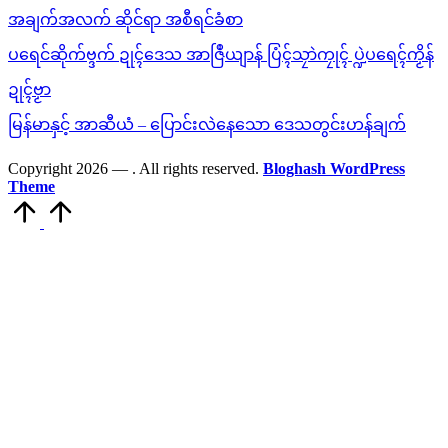
အချက်အလက် ဆိုင်ရာ အစီရင်ခံစာ
ပရေင်ဆိုက်ဗ္ဒက် ဍုၚ်ဒေသ အာဇြဳယျာန် ပြံၚ်သၠာဲကၠုၚ် ပ္ဍဲပရေၚ်ကၟိန်
ဍုၚ်ဗၟာ
မြန်မာနှင့် အာဆီယံ – ပြောင်းလဲနေသော ဒေသတွင်းဟန်ချက်
Copyright 2026 —
. All rights reserved.
Bloghash WordPress
Theme
Scroll
to
Top