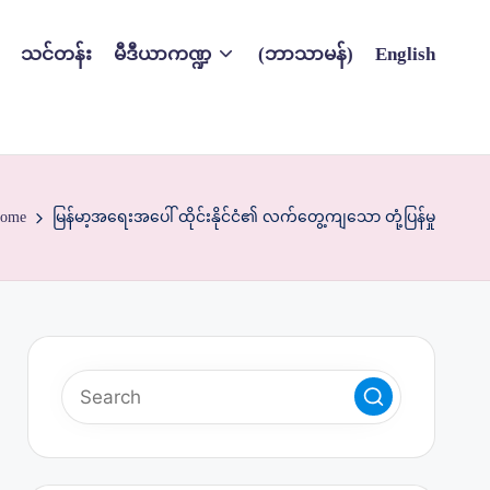
သင်တန်း
မီဒီယာကဏ္ဍ
(ဘာသာမန်)
English
ome
မြန်မာ့အရေးအပေါ် ထိုင်းနိုင်ငံ၏ လက်တွေ့ကျသော တုံ့ပြန်မှု