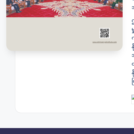
က
P
b