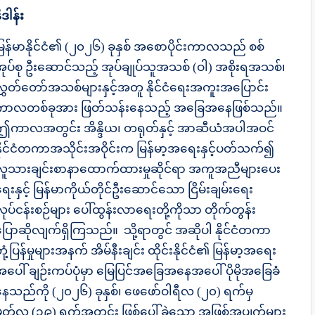
ိဒါန်း
မြန်မာနိုင်ငံ၏ (၂၀၂၆) ခုနှစ် အစောပိုင်းကာလသည် စစ်
အုပ်စု ဦးဆောင်သည့် အုပ်ချုပ်သူအသစ် (ဝါ) အစိုးရအသစ်၊
လွှတ်တော်အသစ်များနှင့်အတူ နိုင်ငံရေးအကူးအပြောင်း
ကာလတစ်ခုအား ဖြတ်သန်းနေသည့် အခြေအနေဖြစ်သည်။
ဤကာလအတွင်း အိန္ဒိယ၊ တရုတ်နှင့် အာဆီယံအပါအဝင်
နိုင်ငံတကာအသိုင်းအဝိုင်းက မြန်မာ့အရေးနှင့်ပတ်သက်၍
လူသားချင်းစာနာထောက်ထားမှုဆိုင်ရာ အကူအညီများပေး
ေးနှင့် မြန်မာကိုယ်တိုင်ဦးဆောင်သော ငြိမ်းချမ်းရေး
ုပ်ငန်းစဉ်များ ပေါ်ထွန်းလာရေးတို့ကိုသာ တိုက်တွန်း
ပြောဆိုလျက်ရှိကြသည်။ သို့ရာတွင် အဆိုပါ နိုင်ငံတကာ
ုံ့ပြန်မှုများအနက် အိမ်နီးချင်း ထိုင်းနိုင်ငံ၏ မြန်မာ့အရေး
အပေါ် ချဉ်းကပ်ပုံမှာ မြေပြင်အခြေအနေအပေါ် ပိုမိုအခြေခံ
နေသည်ကို (၂၀၂၆) ခုနှစ်၊ ဖေဖော်ဝါရီလ (၂၀) ရက်မှ
မတ်လ (၁၉) ရက်အတွင်း ဖြစ်ပေါ်ခဲ့သော အဖြစ်အပျက်များ