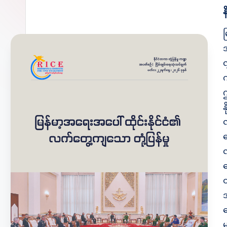
န
ရ
လ
တ