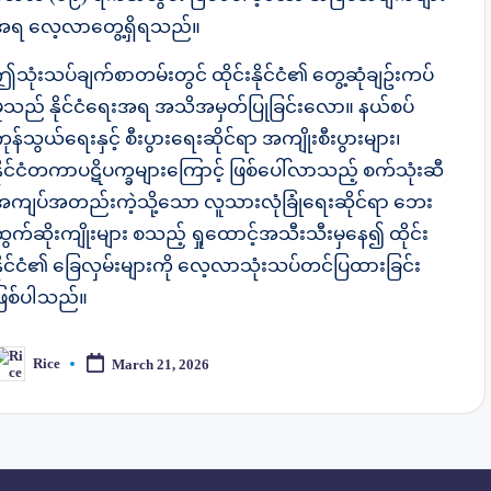
အရ လေ့လာတွေ့ရှိရသည်။
ဤသုံးသပ်ချက်စာတမ်းတွင် ထိုင်းနိုင်ငံ၏ တွေ့ဆုံချဥ်းကပ်
မှုသည် နိုင်ငံရေးအရ အသိအမှတ်ပြုခြင်းလော။ နယ်စပ်
ုန်သွယ်ရေးနှင့် စီးပွားရေးဆိုင်ရာ အကျိုးစီးပွားများ၊
နိုင်ငံတကာပဋိပက္ခများကြောင့် ဖြစ်ပေါ်လာသည့် စက်သုံးဆီ
အကျပ်အတည်းကဲ့သို့သော လူသားလုံခြုံရေးဆိုင်ရာ ဘေး
ထွက်ဆိုးကျိုးများ စသည့် ရှုထောင့်အသီးသီးမှနေ၍ ထိုင်း
နိုင်ငံ၏ ခြေလှမ်းများကို လေ့လာသုံးသပ်တင်ပြထားခြင်း
ဖြစ်ပါသည်။
Rice
March 21, 2026
osted
y