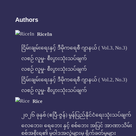
Authors
RiceIn
ငြိမ်းချမ်းရေးနှင့် ဒီမိုကရေစီ ဂျာနယ် ( Vol.3, No.3)
လစဉ် လူမှု- စီးပွားသုံးသပ်ချက်
လစဉ် လူမှု- စီးပွားသုံးသပ်ချက်
ငြိမ်းချမ်းရေးနှင့် ဒီမိုကရေစီ ဂျာနယ် ( Vol.2, No.3)
လစဉ် လူမှု- စီးပွားသုံးသပ်ချက်
Rice
၂၀၂၆ ခုနှစ် (ဧပြီ-ဇွန်) မွန်ပြည်နိုင်ငံရေးသုံးသပ်ချက်
လေဘေး၊ ရေဘေး နှင့် စစ်ဘေး အပြင် အာဏာသိမ်း
စစ်အစိုးရ၏ မူဝါဒအလွဲများမှ ရိုက်ခတ်မှုများ