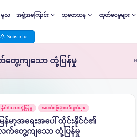
မူလ
အဖွဲ့အကြောင်း
သုတေသန
ထုတ်ဝေမှုများ
Subscribe
်တွေ့ကျသော တုံ့ပြန်မှု
H
osted
နိုင်ငံတကာတုံ့ပြန်မှု
အပတ်စဉ်သုံးသပ်ချက်များ
n
မြန်မာ့အရေးအပေါ် ထိုင်းနိုင်ငံ၏
လက်တွေ့ကျသော တုံ့ပြန်မှု