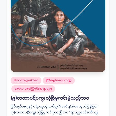
Posted
Uncategorized
ငြိမ်းချမ်းရေး ကဏ္ဍ
in
အဓိက အကြောင်းအရာများ
(၉)လတာပဋိပက္ခ၊ လုံခြုံမှုကင်းမဲ့သည့်ဘဝ
ငြိမ်းချမ်းရေးနှင့် ပဋိပက္ခသုံးသပ်ချက် အစီရင်ခံစာ ထုတ်ပြန်ခြင်း "
(၉)လတာပဋိပက္ခ၊ လုံခြုံမှုကင်းမဲ့သည့်ဘဝ" ရာမညအင်စတီကျု