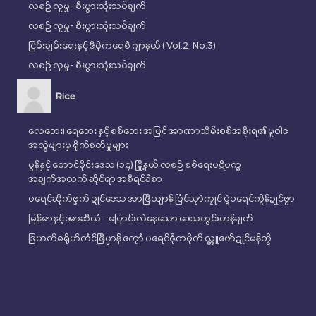
လစဉ် လူမှု- စီးပွားသုံးသပ်ချက်
လစဉ် လူမှု- စီးပွားသုံးသပ်ချက်
ငြိမ်းချမ်းရေးနှင့် ဒီမိုကရေစီ ဂျာနယ် ( Vol.2, No.3)
လစဉ် လူမှု- စီးပွားသုံးသပ်ချက်
Rice
လေဘေး၊ ရေဘေး နှင့် စစ်ဘေး အပြင် အာဏာသိမ်းစစ်အစိုးရ၏ မူဝါဒ
အလွဲများမှ ရိုက်ခတ်မှုများ
မွန်နှင့် တောင်ပိုင်းဒေသ (၁၄) မြို့နယ် လစဉ် စစ်ရေးပဋိပက္ခ
အချက်အလက် ဆိုင်ရာ အစီရင်ခံစာ
ပရေင်ဆိုက်ဗ္ဒက် ဍုၚ်ဒေသ အာဇြဳယျာန် ပြံၚ်သၠာဲကၠုၚ် ပ္ဍဲပရေၚ်ကၟိန်ဍုၚ်ဗၟာ
မြန်မာနှင့် အာဆီယံ – ပြောင်းလဲနေသော ဒေသတွင်းဟန်ချက်
ဒြဟတ်ဓရိုဟ်ကံၚ်ဇြဳပၞာန် ကေုာံ ပရေၚ်ဇီုကပိုက် လ္တူဗော်ဍုၚ်မန်တၟိ