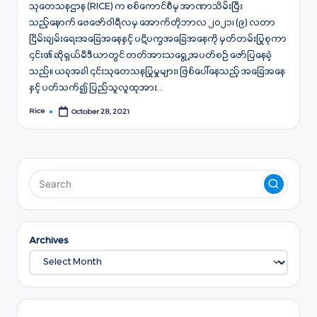
သုတေသနဌာန (RICE) က စစ်ကောင်စီမှ အာဏာသိမ်းပြီး
သည့်နောက် ဖေဖော်ဝါရီလမှ အောက်တိုဘာလ ၂၀၂၁၊ (၉) လတာ
ငြိမ်းချမ်းရေးအခြေအနေနှင့် ပဋိပက္ခအခြေအနေကို မှတ်တမ်းပြုစုကာ
၄င်း၏ ဆိုရှယ်မီဒီယာတွင် တတ်အားသရွေ့ အပတ်စဉ် ဖော်ပြနေခဲ့
သည်။ ယခုအခါ ၄င်းသုတေသနပြုမှုများ၊ ဖြစ်ပေါ်နေသည့် အခြေအနေ
နှင့် ပတ်သက်၍ ပြည်သူလူထုအား…
Rice
October 28, 2021
Posted
by
Archives