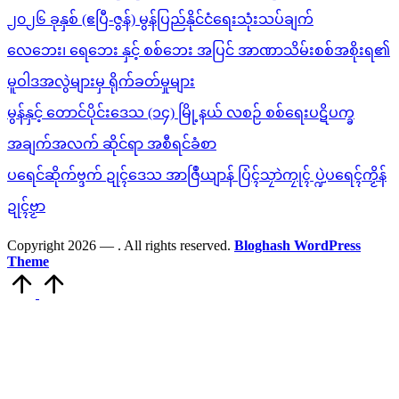
၂၀၂၆ ခုနှစ် (ဧပြီ-ဇွန်) မွန်ပြည်နိုင်ငံရေးသုံးသပ်ချက်
လေဘေး၊ ရေဘေး နှင့် စစ်ဘေး အပြင် အာဏာသိမ်းစစ်အစိုးရ၏
မူဝါဒအလွဲများမှ ရိုက်ခတ်မှုများ
မွန်နှင့် တောင်ပိုင်းဒေသ (၁၄) မြို့နယ် လစဉ် စစ်ရေးပဋိပက္ခ
အချက်အလက် ဆိုင်ရာ အစီရင်ခံစာ
ပရေင်ဆိုက်ဗ္ဒက် ဍုၚ်ဒေသ အာဇြဳယျာန် ပြံၚ်သၠာဲကၠုၚ် ပ္ဍဲပရေၚ်ကၟိန်
ဍုၚ်ဗၟာ
Copyright 2026 —
. All rights reserved.
Bloghash WordPress
Theme
Scroll
to
Top