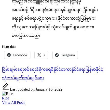
ရာမညအင်စီကျူနိုင်ငံရေးသုတေသနဌာနမှ
အပတ်စဉ် ဒီမိုကရေစီအရေး၊ အုပ်ချုပ်ရေး၊ ငြိမ်းချမ်း
ရေးနှင့် စစ်ရေးပဋိပက္ခများ၊ နိုင်ငံတကာတုံ့ပြန်မှုများ
ကို သုတေသနပြုလုပ်၍ သုံးသပ်ချက်များ ရေးသား
ဖော်ပြထားသည်။
Share this:
Facebook
X
Telegram
Tags:
ငြိမ်းချမ်းရေး
စစ်ရေး
ဒီမိုကရေစီ
နိုင်ငံတကာ
နိုင်ငံရေး
မြန်မာနိုင်ငံ
သုံးသပ်ချက်
အုပ်ချုပ်ရေး
Last updated on January 16, 2022
Rice
View All Posts