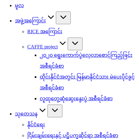
မူလ
အဖွဲ့အကြောင်း
RICE အကြောင်း
CAFFE project
၂၀၂၀ ရွေးကောက်ပွဲလေ့လာစောင့်ကြည့်ခြင်း
အစီရင်ခံစာ
ထိုင်းနိုင်ငံအတွင်း မြန်မာနိုင်ငံသား မဲပေးပိုင်ခွင့်
အစီရင်ခံစာ
လူထုတွေ့ဆုံဆွေးနွေးပွဲ အစီရင်ခံစာ
သုတေသန
နိုင်ငံရေး
ငြိမ်းချမ်းရေးနှင့် ပဋိပက္ခဆိုင်ရာ အစီရင်ခံစာ