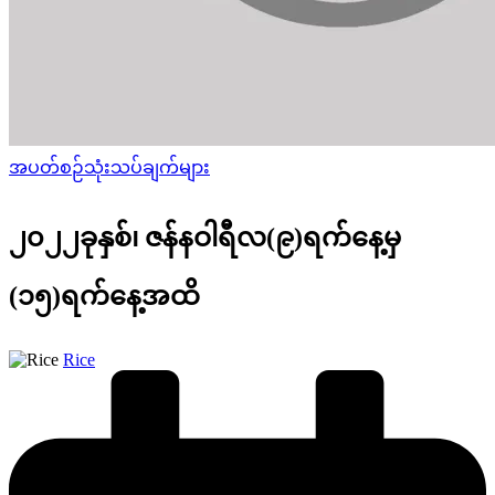
Posted
အပတ်စဉ်သုံးသပ်ချက်များ
in
၂၀၂၂ခုနှစ်၊ ဇန်နဝါရီလ(၉)ရက်နေ့မှ
(၁၅)ရက်နေ့အထိ
Posted
Rice
by