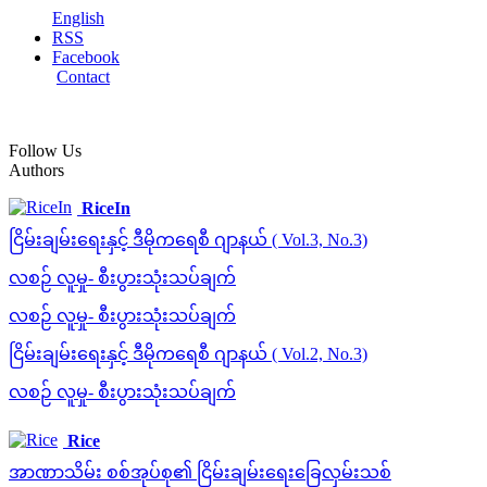
English
RSS
Facebook
Contact
Follow Us
Authors
RiceIn
ငြိမ်းချမ်းရေးနှင့် ဒီမိုကရေစီ ဂျာနယ် ( Vol.3, No.3)
လစဉ် လူမှု- စီးပွားသုံးသပ်ချက်
လစဉ် လူမှု- စီးပွားသုံးသပ်ချက်
ငြိမ်းချမ်းရေးနှင့် ဒီမိုကရေစီ ဂျာနယ် ( Vol.2, No.3)
လစဉ် လူမှု- စီးပွားသုံးသပ်ချက်
Rice
အာဏာသိမ်း စစ်အုပ်စု၏ ငြိမ်းချမ်းရေးခြေလှမ်းသစ်