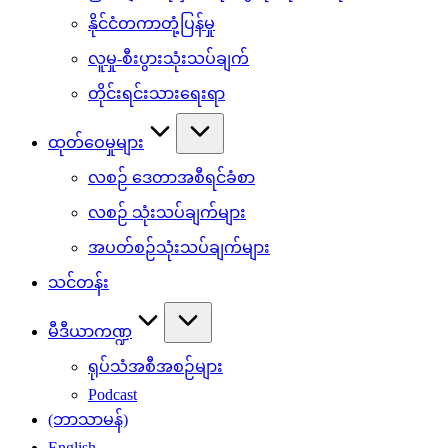
နိုင်ငံတကာတုံ့ပြန်မှု
လူမှု-စီးပွားသုံးသပ်ချက်
တိုင်းရင်းသားရေးရာ
ထုတ်ဝေမှုများ
လစဉ် ဒေတာအစီရင်ခံစာ
လစဉ် သုံးသပ်ချက်များ
အပတ်စဉ်သုံးသပ်ချက်များ
သင်တန်း
မီဒီယာကဏ္ဍ
ရုပ်သံအစီအစဉ်များ
Podcast
(ဘာသာမန်)
English