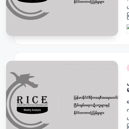
ပ
P
b
P
i
က
ပ