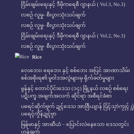
ငြိမ်းချမ်းရေးနှင့် ဒီမိုကရေစီ ဂျာနယ် ( Vol.3, No.3)
လစဉ် လူမှု- စီးပွားသုံးသပ်ချက်
လစဉ် လူမှု- စီးပွားသုံးသပ်ချက်
ငြိမ်းချမ်းရေးနှင့် ဒီမိုကရေစီ ဂျာနယ် ( Vol.2, No.3)
လစဉ် လူမှု- စီးပွားသုံးသပ်ချက်
Rice
လေဘေး၊ ရေဘေး နှင့် စစ်ဘေး အပြင် အာဏာသိမ်း
စစ်အစိုးရ၏ မူဝါဒအလွဲများမှ ရိုက်ခတ်မှုများ
မွန်နှင့် တောင်ပိုင်းဒေသ (၁၄) မြို့နယ် လစဉ် စစ်ရေး
ပဋိပက္ခ အချက်အလက် ဆိုင်ရာ အစီရင်ခံစာ
ပရေင်ဆိုက်ဗ္ဒက် ဍုၚ်ဒေသ အာဇြဳယျာန် ပြံၚ်သၠာဲကၠုၚ် ပ္ဍဲ
ပရေၚ်ကၟိန်ဍုၚ်ဗၟာ
မြန်မာနှင့် အာဆီယံ – ပြောင်းလဲနေသော ဒေသတွင်း
ဟန်ချက်