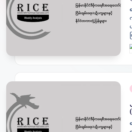
က
ပ
P
b
P
i
က