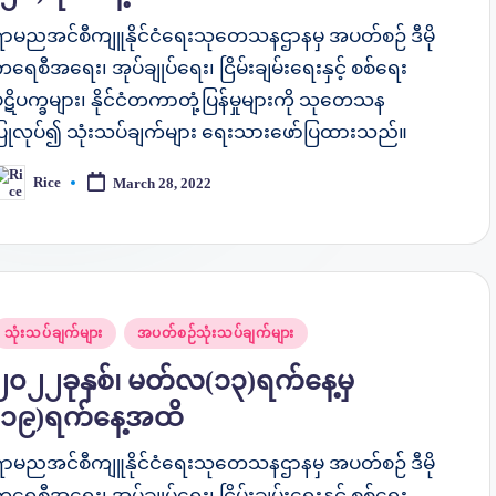
ရာမညအင်စီကျူနိုင်ငံရေးသုတေသနဌာနမှ အပတ်စဉ် ဒီမို
ရေစီအရေး၊ အုပ်ချုပ်ရေး၊ ငြိမ်းချမ်းရေးနှင့် စစ်ရေး
ဋိပက္ခများ၊ နိုင်ငံတကာတုံ့ပြန်မှုများကို သုတေသန
ပြုလုပ်၍ သုံးသပ်ချက်များ ရေးသားဖော်ပြထားသည်။
Rice
March 28, 2022
osted
y
osted
သုံးသပ်ချက်များ
အပတ်စဉ်သုံးသပ်ချက်များ
n
၂၀၂၂ခုနှစ်၊ မတ်လ(၁၃)ရက်နေ့မှ
(၁၉)ရက်နေ့အထိ
ရာမညအင်စီကျူနိုင်ငံရေးသုတေသနဌာနမှ အပတ်စဉ် ဒီမို
ရေစီအရေး၊ အုပ်ချုပ်ရေး၊ ငြိမ်းချမ်းရေးနှင့် စစ်ရေး