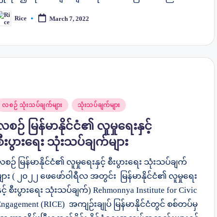
Rice
March 7, 2022
osted
y
osted
လစဉ် သုံးသပ်ချက်များ
သုံးသပ်ချက်များ
n
လစဉ် မြန်မာနိုင်ငံ၏ လူမှုရေးနှင့်
စီးပွားရေး သုံးသပ်ချက်များ
စဉ် မြန်မာနိုင်ငံ၏ လူမှုရေးနှင့် စီးပွားရေး သုံးသပ်ချက်
များ ( ၂၀၂၂ ဖေဖော်ဝါရီလ အတွင်း မြန်မာနိုင်ငံ၏ လူမှုရေး
ှင့် စီးပွားရေး သုံးသပ်ချက်) Rehmonnya Institute for Civic
ngagement (RICE) အကျဉ်းချုပ် မြန်မာနိုင်ငံတွင် စစ်တပ်မှ