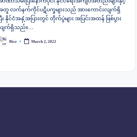
အာဏာသိမ်းပြီးနောက်ပိုင်း နိုင်ငံရေးအကျပ်အတည်းများနှင့်
အတူ လက်နက်ကိုင်ပဋိပက္ခများသည် အားကောင်းလျက်ရှိ
ြီး နိုင်ငံအနှံ့အပြားတွင် တိုက်ပွဲများ အပြင်းအထန် ဖြစ်ပွား
လျက်ရှိသည်။…
Rice
March 2, 2022
osted
y