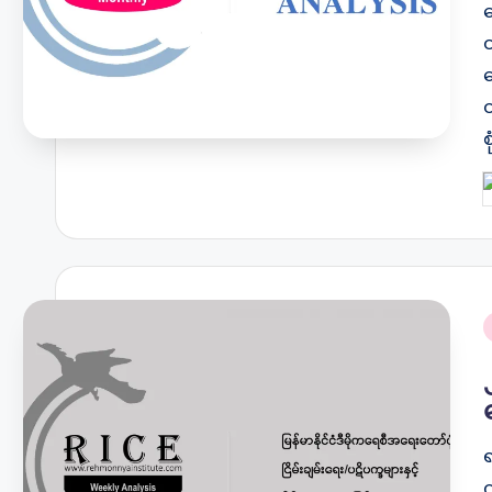
သ
တ
စ
P
b
P
i
က