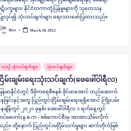
ဋိပက္ခများ၊ နိုင်ငံတကာတုံ့ပြန်မှုများကို သုတေသန
ပြုလုပ်၍ သုံးသပ်ချက်များ ရေးသားဖော်ပြထားသည်။
Rice
March 20, 2022
osted
y
osted
လစဉ် သုံးသပ်ချက်များ
သုံးသပ်ချက်များ
n
ငြိမ်းချမ်း‌‌ရေးသုံးသပ်ချက်(ဖေဖေါ်ဝါရီလ)
ြန်မာနိုင်ငံတွင် ဒီမိုကရေစီစနစ် ခိုင်မာအောင် တည်ဆောက်
ေခြင်းနှင့်အတူ ပြည်တွင်းငြိမ်းချမ်းရေးရရှိအောင် ကြိုးပမ်း
ေချိန်တွင် ၂၀၂၁ ခုနှစ်၊ ဖေဖေါ်ဝါရီလ ၁ ရက်နေ့တွင်
တပ်မတော်(န.စ.က - စစ်ကောင်စီ)မှ အာဏာသိမ်းလိုက်
သည်။ ထို့နောက် ပြည်တွင်းမငြိမ်သက်မှုများ ဆက်တိုက်ဖြစ်