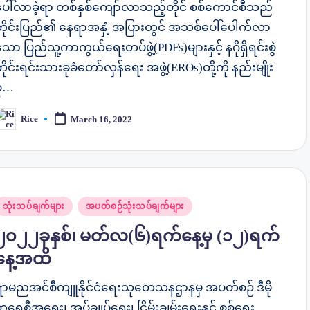
ပေါ်လာခဲ့ရာ တစ်နှစ်ကျော်လာသည့်တိုင် စစ်ကောင်စီသည်
တိုင်းပြည်၏ နေရာအနှံ့ အပြားတွင် အသစ်ပေါ်ပေါက်လာ
ော ပြည်သူ့ကာကွယ်ရေးတပ်ဖွဲ့(PDFs)များနှင့် နဂိုရှိရင်းစွဲ
ိုင်းရင်းသားခုခံတော်လှန်ရေး အဖွဲ့(EROs)တို့ကို နည်းမျိုး
ုံ…
Rice
March 16, 2022
osted
y
osted
သုံးသပ်ချက်များ
အပတ်စဉ်သုံးသပ်ချက်များ
n
၂၀၂၂ခုနှစ်၊ မတ်လ(၆)ရက်နေ့မှ (၁၂)ရက်
နေ့အထိ
ရာမညအင်စီကျူနိုင်ငံရေးသုတေသနဌာနမှ အပတ်စဉ် ဒီမို
ရေစီအရေး၊ အုပ်ချုပ်ရေး၊ ငြိမ်းချမ်းရေးနှင့် စစ်ရေး