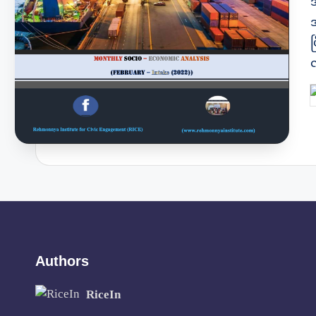
ပ
P
b
Authors
RiceIn