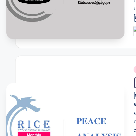
ပ
P
b
P
i
မ
န
န