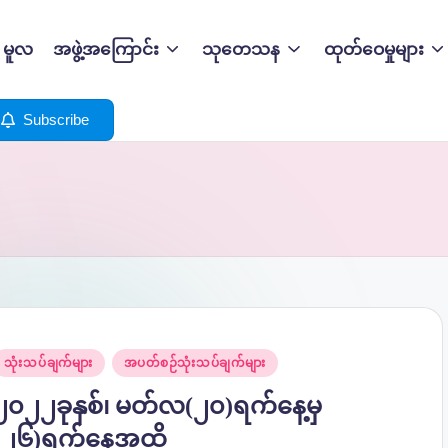
မူလ
အဖွဲ့အကြောင်း
သုတေသန
ထုတ်ဝေမှုများ
Subscribe
osted
သုံးသပ်ချက်များ
အပတ်စဉ်သုံးသပ်ချက်များ
n
၂၀၂၂ခုနှစ်၊ မတ်လ(၂၀)ရက်နေ့မှ
(၂၆)ရက်နေ့အထိ