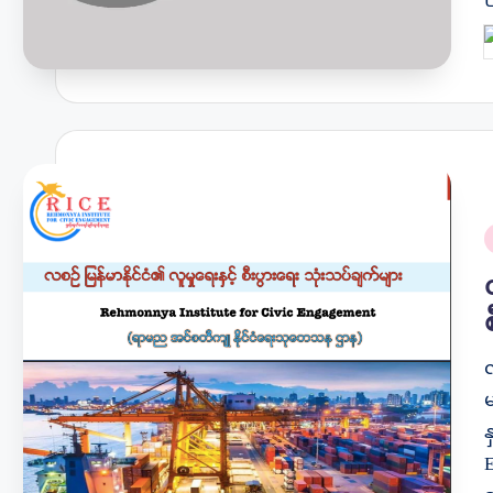
P
b
P
i
လ
န
E