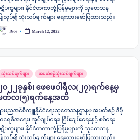
ဋိပက္ခများ၊ နိုင်ငံတကာတုံ့ပြန်မှုများကို သုတေသန
ပြုလုပ်၍ သုံးသပ်ချက်များ ရေးသားဖော်ပြထားသည်။
Rice
March 12, 2022
osted
y
osted
သုံးသပ်ချက်များ
အပတ်စဉ်သုံးသပ်ချက်များ
n
၂၀၂၂ခုနှစ်၊ ဖေဖေဝါရီလ(၂၇)ရက်နေ့မှ
မတ်လ(၅)ရက်နေ့အထိ
ရာမညအင်စီကျူနိုင်ငံရေးသုတေသနဌာနမှ အပတ်စဉ် ဒီမို
ရေစီအရေး၊ အုပ်ချုပ်ရေး၊ ငြိမ်းချမ်းရေးနှင့် စစ်ရေး
ဋိပက္ခများ၊ နိုင်ငံတကာတုံ့ပြန်မှုများကို သုတေသန
ပြုလုပ်၍ သုံးသပ်ချက်များ ရေးသားဖော်ပြထားသည်။