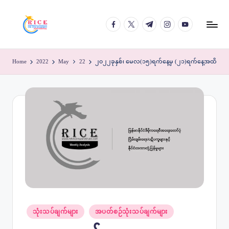
facebook.com
twitter.com
t.me
instagram.com
youtube.com
Skip
to
content
Home
2022
May
22
၂၀၂၂ခုနှစ်၊ မေလ(၁၅)ရက်နေ့မှ (၂၁)ရက်နေ့အထိ
Posted
သုံးသပ်ချက်များ
အပတ်စဉ်သုံးသပ်ချက်များ
in