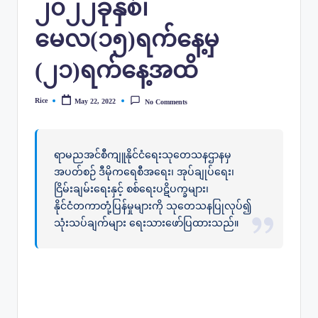
၂၀၂၂ခုနှစ်၊
မေလ(၁၅)ရက်နေ့မှ
(၂၁)ရက်နေ့အထိ
Rice
May 22, 2022
No Comments
Posted
by
ရာမညအင်စီကျူနိုင်ငံရေးသုတေသနဌာနမှ
အပတ်စဉ် ဒီမိုကရေစီအရေး၊ အုပ်ချုပ်ရေး၊
ငြိမ်းချမ်းရေးနှင့် စစ်ရေးပဋိပက္ခများ၊
နိုင်ငံတကာတုံ့ပြန်မှုများကို သုတေသနပြုလုပ်၍
သုံးသပ်ချက်များ ရေးသားဖော်ပြထားသည်။