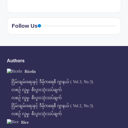
Follow Us
Authors
RiceIn
ငြိမ်းချမ်းရေးနှင့် ဒီမိုကရေစီ ဂျာနယ် ( Vol.3, No.3)
လစဉ် လူမှု- စီးပွားသုံးသပ်ချက်
လစဉ် လူမှု- စီးပွားသုံးသပ်ချက်
ငြိမ်းချမ်းရေးနှင့် ဒီမိုကရေစီ ဂျာနယ် ( Vol.2, No.3)
လစဉ် လူမှု- စီးပွားသုံးသပ်ချက်
Rice