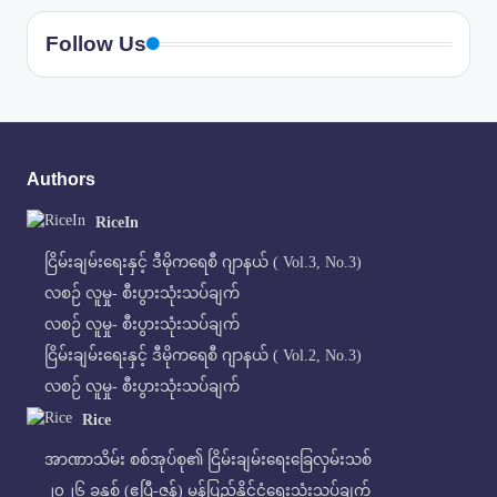
Follow Us
Authors
RiceIn
ငြိမ်းချမ်းရေးနှင့် ဒီမိုကရေစီ ဂျာနယ် ( Vol.3, No.3)
လစဉ် လူမှု- စီးပွားသုံးသပ်ချက်
လစဉ် လူမှု- စီးပွားသုံးသပ်ချက်
ငြိမ်းချမ်းရေးနှင့် ဒီမိုကရေစီ ဂျာနယ် ( Vol.2, No.3)
လစဉ် လူမှု- စီးပွားသုံးသပ်ချက်
Rice
အာဏာသိမ်း စစ်အုပ်စု၏ ငြိမ်းချမ်းရေးခြေလှမ်းသစ်
၂၀၂၆ ခုနှစ် (ဧပြီ-ဇွန်) မွန်ပြည်နိုင်ငံရေးသုံးသပ်ချက်