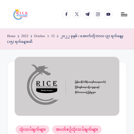
facebook.com
twitter.com
t.me
instagram.com
youtube.com
Skip
to
content
Home
2022
October
15
၂၀၂၂ ခုနှစ် ၊ အောက်တိုဘာလ (၉) ရက်နေ့မှ
(၁၅) ရက်‌နေ့အထိ
Posted
သုံးသပ်ချက်များ
အပတ်စဉ်သုံးသပ်ချက်များ
in