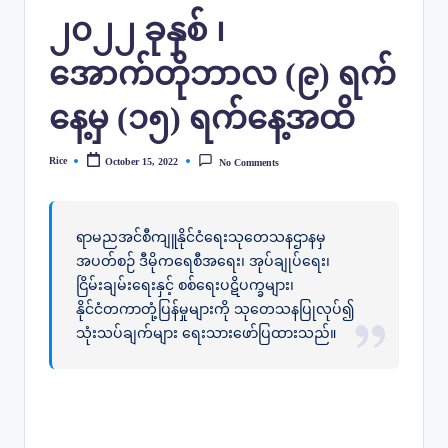
၂၀၂၂ ခုနှစ် ၊
အောက်တိုဘာလ (၉) ရက်
နေ့မှ (၁၅) ရက်‌နေ့အထိ
Rice
October 15, 2022
No Comments
Posted
by
ရာမညအင်စီကျူနိုင်ငံရေးသုတေသနဌာနမှ
အပတ်စဉ် ဒီမိုကရေစီအရေး၊ အုပ်ချုပ်ရေး၊
ငြိမ်းချမ်းရေးနှင့် စစ်ရေးပဋိပက္ခများ၊
နိုင်ငံတကာတုံ့ပြန်မှုများကို သုတေသနပြုလုပ်၍
သုံးသပ်ချက်များ ရေးသားဖော်ပြထားသည်။