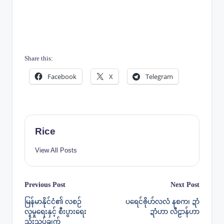
Share this:
Facebook
X
Telegram
Rice
View All Posts
Post
Previous Post
Next Post
မြန်မာနိုင်ငံ၏ လစဉ်
ပရေင်ၜိုဟ်လလံ နစက၊ ဍာံ
navigation
လူမှုရေးနှင့် စီးပွားရေး
ဍာံဟာ လီဠာန်ဟာ
သုံးသပ်ချက်