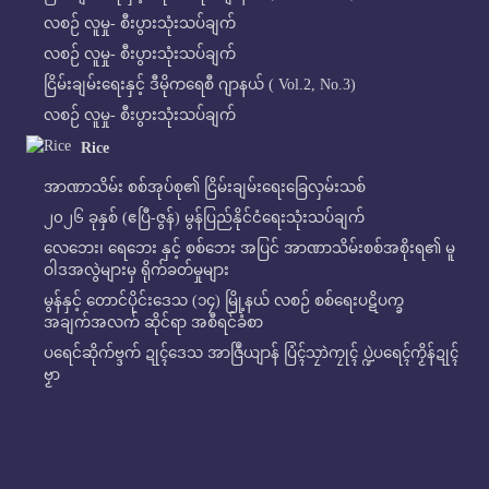
လစဉ် လူမှု- စီးပွားသုံးသပ်ချက်
လစဉ် လူမှု- စီးပွားသုံးသပ်ချက်
ငြိမ်းချမ်းရေးနှင့် ဒီမိုကရေစီ ဂျာနယ် ( Vol.2, No.3)
လစဉ် လူမှု- စီးပွားသုံးသပ်ချက်
Rice
အာဏာသိမ်း စစ်အုပ်စု၏ ငြိမ်းချမ်းရေးခြေလှမ်းသစ်
၂၀၂၆ ခုနှစ် (ဧပြီ-ဇွန်) မွန်ပြည်နိုင်ငံရေးသုံးသပ်ချက်
လေဘေး၊ ရေဘေး နှင့် စစ်ဘေး အပြင် အာဏာသိမ်းစစ်အစိုးရ၏ မူ
ဝါဒအလွဲများမှ ရိုက်ခတ်မှုများ
မွန်နှင့် တောင်ပိုင်းဒေသ (၁၄) မြို့နယ် လစဉ် စစ်ရေးပဋိပက္ခ
အချက်အလက် ဆိုင်ရာ အစီရင်ခံစာ
ပရေင်ဆိုက်ဗ္ဒက် ဍုၚ်ဒေသ အာဇြဳယျာန် ပြံၚ်သၠာဲကၠုၚ် ပ္ဍဲပရေၚ်ကၟိန်ဍုၚ်
ဗၟာ