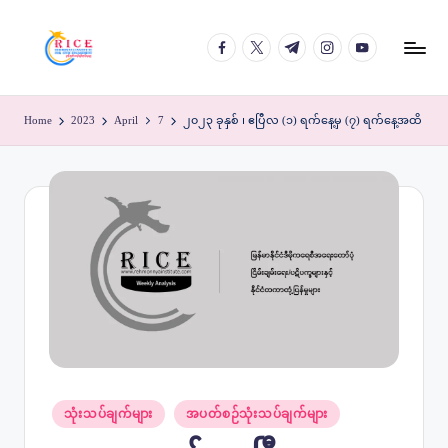
facebook.com
twitter.com
t.me
instagram.com
youtube.com
Skip
to
content
Home
2023
April
7
၂၀၂၃ ခုနှစ် ၊ ဧပြီလ (၁) ရက်နေ့မှ (၇) ရက်‌နေ့အထိ
Posted
သုံးသပ်ချက်များ
အပတ်စဉ်သုံးသပ်ချက်များ
in