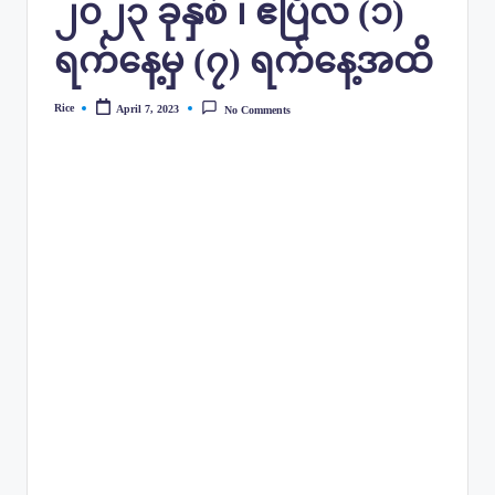
၂၀၂၃ ခုနှစ် ၊ ဧပြီလ (၁)
ရက်နေ့မှ (၇) ရက်‌နေ့အထိ
Rice
April 7, 2023
No Comments
Posted
by