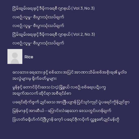
ငြိမ်းချမ်းရေးနှင့် ဒီမိုကရေစီ ဂျာနယ် ( Vol.3, No.3)
လစဉ် လူမှု- စီးပွားသုံးသပ်ချက်
လစဉ် လူမှု- စီးပွားသုံးသပ်ချက်
ငြိမ်းချမ်းရေးနှင့် ဒီမိုကရေစီ ဂျာနယ် ( Vol.2, No.3)
လစဉ် လူမှု- စီးပွားသုံးသပ်ချက်
Rice
လေဘေး၊ ရေဘေး နှင့် စစ်ဘေး အပြင် အာဏာသိမ်းစစ်အစိုးရ၏ မူဝါဒ
အလွဲများမှ ရိုက်ခတ်မှုများ
မွန်နှင့် တောင်ပိုင်းဒေသ (၁၄) မြို့နယ် လစဉ် စစ်ရေးပဋိပက္ခ
အချက်အလက် ဆိုင်ရာ အစီရင်ခံစာ
ပရေင်ဆိုက်ဗ္ဒက် ဍုၚ်ဒေသ အာဇြဳယျာန် ပြံၚ်သၠာဲကၠုၚ် ပ္ဍဲပရေၚ်ကၟိန်ဍုၚ်ဗၟာ
မြန်မာနှင့် အာဆီယံ – ပြောင်းလဲနေသော ဒေသတွင်းဟန်ချက်
ဒြဟတ်ဓရိုဟ်ကံၚ်ဇြဳပၞာန် ကေုာံ ပရေၚ်ဇီုကပိုက် လ္တူဗော်ဍုၚ်မန်တၟိ