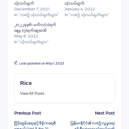
သုံးသပ်ချက်
သုံးသပ်ချက်
December 7, 2021
January 4, 2022
In "လစဉ် သုံးသပ်ချက်များ"
In "လစဉ် သုံးသပ်ချက်များ"
၂၀၂၂ခုနှစ်၊ မတ်လ(၁)ရက်
နေ့မှ (၇)ရက်နေ့အထိ
May 8, 2022
In "သုံးသပ်ချက်များ"
Last updated on May 1, 2023
Rice
View All Posts
Post
Previous Post
Next Post
ငြိမ်းချမ်းရေးနှင့် ဒီမိုကရေစီ
မြန်မာနိုင်ငံ၏ လစဉ် လူမှုရေး
navigation