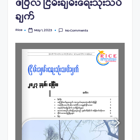
ဧပြီလ ငြိမ်းချမ်း‌‌ရေးသုံးသပ်
ချက်
Rice
May 1, 2023
No Comments
Posted
by