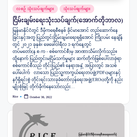
Posted
လစဉ် သုံးသပ်ချက်များ
သုံးသပ်ချက်များ
in
ငြိမ်းချမ်း‌‌ရေးသုံးသပ်ချက်(‌‌အောက်တိုဘာလ)
မြန်မာနိုင်ငံတွင် ဒီမိုကရေစီစနစ် ခိုင်မာအောင် တည်ဆောက်နေ
ခြင်းနှင့်အတူ ပြည်တွင်းငြိမ်းချမ်းရေးရရှိအောင် ကြိုးပမ်း နေချိန်
တွင် ၂၀၂၁ ခုနှစ်၊ ဖေဖေါ်ဝါရီလ ၁ ရက်နေ့တွင်
တပ်မတော်(န.စ.က - စစ်ကောင်စီ)မှ အာဏာသိမ်းလိုက်သည်။
ထို့နောက် ပြည်တွင်းမငြိမ်သက်မှုများ ဆက်တိုက်ဖြစ်ပေါ်လာခဲ့ရာ
စစ်ကောင်စီသည် တိုင်းပြည်၏ နေရာအနှံ့ အပြားတွင် အသစ်
ပေါ်ပေါက် လာသော ပြည်သူ့ကာကွယ်ရေးတပ်ဖွဲ့(PDFs)များနှင့်
နဂိုရှိရင်းစွဲ တိုင်းရင်းသားခုခံတော်လှန်ရေးအဖွဲ့(EROs)တို့ကို နည်း
မျိုးစုံဖြင့် တိုက်ခိုက်နေသော်လည်း…
Rice
October 30, 2022
Posted
by