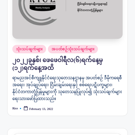
Posted
သုံးသပ်ချက်များ
အပတ်စဉ်သုံးသပ်ချက်များ
in
၂၀၂၂ခုနှစ်၊ ဖေဖေဝါရီလ(၆)ရက်နေ့မှ
(၁၂)ရက်နေ့အထိ
ရာမညအင်စီကျူနိုင်ငံရေးသုတေသနဌာနမှ အပတ်စဉ် ဒီမိုကရေစီ
အရေး၊ အုပ်ချုပ်ရေး၊ ငြိမ်းချမ်းရေးနှင့် စစ်ရေးပဋိပက္ခများ၊
နိုင်ငံတကာတုံ့ပြန်မှုများကို သုတေသနပြုလုပ်၍ သုံးသပ်ချက်များ
ရေးသားဖော်ပြထားသည်။
Rice
February 13, 2022
Posted
by