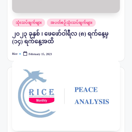
Posted
သုံးသပ်ချက်များ
အပတ်စဉ်သုံးသပ်ချက်များ
in
၂၀၂၃ ခုနှစ် ၊ ဖေဖော်ဝါရီလ (၈) ရက်နေ့မှ
(၁၄) ရက်‌နေ့အထိ
Rice
February 15, 2023
Posted
by