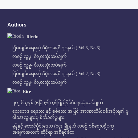
Authors
RiceIn
ငြိမ်းချမ်းရေးနှင့် ဒီမိုကရေစီ ဂျာနယ် ( Vol.3, No.3)
လစဉ် လူမှု- စီးပွားသုံးသပ်ချက်
လစဉ် လူမှု- စီးပွားသုံးသပ်ချက်
ငြိမ်းချမ်းရေးနှင့် ဒီမိုကရေစီ ဂျာနယ် ( Vol.2, No.3)
လစဉ် လူမှု- စီးပွားသုံးသပ်ချက်
Rice
၂၀၂၆ ခုနှစ် (ဧပြီ-ဇွန်) မွန်ပြည်နိုင်ငံရေးသုံးသပ်ချက်
လေဘေး၊ ရေဘေး နှင့် စစ်ဘေး အပြင် အာဏာသိမ်းစစ်အစိုးရ၏ မူ
ဝါဒအလွဲများမှ ရိုက်ခတ်မှုများ
မွန်နှင့် တောင်ပိုင်းဒေသ (၁၄) မြို့နယ် လစဉ် စစ်ရေးပဋိပက္ခ
အချက်အလက် ဆိုင်ရာ အစီရင်ခံစာ