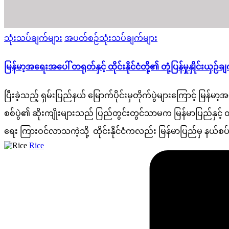
Posted
သုံးသပ်ချက်များ
အပတ်စဉ်သုံးသပ်ချက်များ
in
မြန်မာ့အရေးအပေါ် တရုတ်နှင့် ထိုင်းနိုင်ငံတို့၏ တုံ့ပြန်မှုနှိုင်းယှဉ်ခ
ပြီးခဲ့သည့် ရှမ်းပြည်နယ် မြောက်ပိုင်းမှတိုက်ပွဲများကြောင့် မ
စစ်ပွဲ၏ ဆိုးကျိုးများသည် ပြည်တွင်းတွင်သာမက မြန်မာပြည်နှင့် ထိ
ရေး ကြားဝင်လာသကဲ့သို့ ထိုင်းနိုင်ငံကလည်း မြန်မာပြည်မှ နယ်
Posted
Rice
by