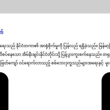
ျက်
ြန်မာ့အရေးသည် နိုင်ငံတကာ၏ အာရုံစိုက်မှုကို ပြန်လည် ရရှိခဲ့သည်။
စပ်နေသော အိမ်နီးချင်းနိုင်ငံတိုင်းသို့ ပြန့်ပွားကူးစက်နေသည်။ တရ
စပ်ဖြတ်ကျော် ဝင်ရောက်လာသည့် စစ်ဘေးဒုက္ခသည်များအရေးနှင့် မူ