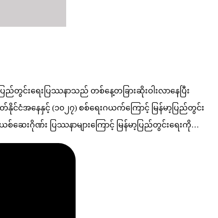
 မြန်မာ့ပြည်တွင်းရေးပြဿနာသည် တစ်နေ့တခြားဆိုးဝါးလာနေပြီး
ုတ်နိုင်ငံအနေနှင့် (၁၀၂၇) စစ်ရေးဂယက်ကြောင့် မြန်မာ့ပြည်တွင်း
းယစ်ဆေးဂိုဏ်း ပြဿနာများကြောင့် မြန်မာ့ပြည်တွင်းရေးကို…