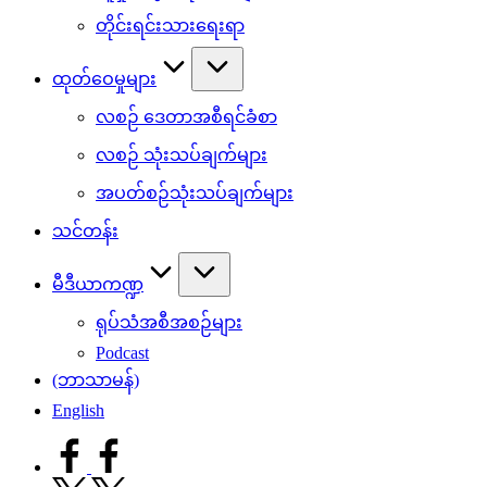
တိုင်းရင်းသားရေးရာ
ထုတ်ဝေမှုများ
လစဉ် ဒေတာအစီရင်ခံစာ
လစဉ် သုံးသပ်ချက်များ
အပတ်စဉ်သုံးသပ်ချက်များ
သင်တန်း
မီဒီယာကဏ္ဍ
ရုပ်သံအစီအစဉ်များ
Podcast
(ဘာသာမန်)
English
facebook.com
twitter.com