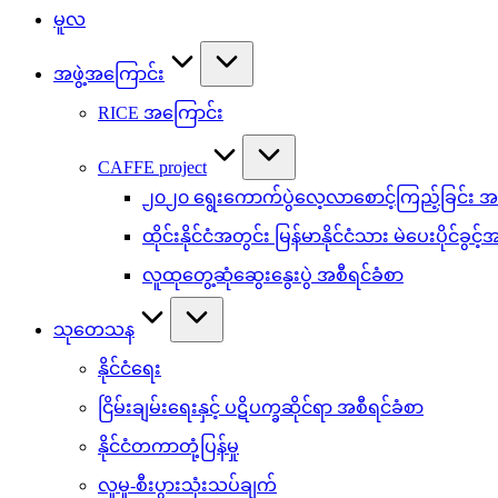
မူလ
အဖွဲ့အကြောင်း
RICE အကြောင်း
CAFFE project
၂၀၂၀ ရွေးကောက်ပွဲလေ့လာစောင့်ကြည့်ခြင်း အစ
ထိုင်းနိုင်ငံအတွင်း မြန်မာနိုင်ငံသား မဲပေးပိုင်ခွင့
လူထုတွေ့ဆုံဆွေးနွေးပွဲ အစီရင်ခံစာ
သုတေသန
နိုင်ငံရေး
ငြိမ်းချမ်းရေးနှင့် ပဋိပက္ခဆိုင်ရာ အစီရင်ခံစာ
နိုင်ငံတကာတုံ့ပြန်မှု
လူမှု-စီးပွားသုံးသပ်ချက်