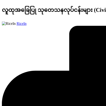
လူထုအခြေပြု သုတေသနလုပ်ငန်းများ (Civi
Posted
RiceIn
by