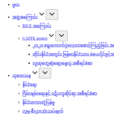
မူလ
အဖွဲ့အကြောင်း
RICE အကြောင်း
CAFFE project
၂၀၂၀ ရွေးကောက်ပွဲလေ့လာစောင့်ကြည့်ခြင်း အစ
ထိုင်းနိုင်ငံအတွင်း မြန်မာနိုင်ငံသား မဲပေးပိုင်ခွင့
လူထုတွေ့ဆုံဆွေးနွေးပွဲ အစီရင်ခံစာ
သုတေသန
နိုင်ငံရေး
ငြိမ်းချမ်းရေးနှင့် ပဋိပက္ခဆိုင်ရာ အစီရင်ခံစာ
နိုင်ငံတကာတုံ့ပြန်မှု
လူမှု-စီးပွားသုံးသပ်ချက်