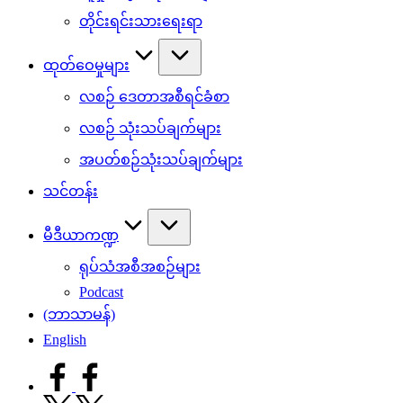
တိုင်းရင်းသားရေးရာ
ထုတ်ဝေမှုများ
လစဉ် ဒေတာအစီရင်ခံစာ
လစဉ် သုံးသပ်ချက်များ
အပတ်စဉ်သုံးသပ်ချက်များ
သင်တန်း
မီဒီယာကဏ္ဍ
ရုပ်သံအစီအစဉ်များ
Podcast
(ဘာသာမန်)
English
facebook.com
twitter.com