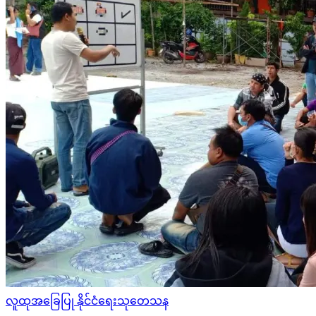
Posted
လူထုအခြေပြု နိုင်ငံရေးသုတေသန
in