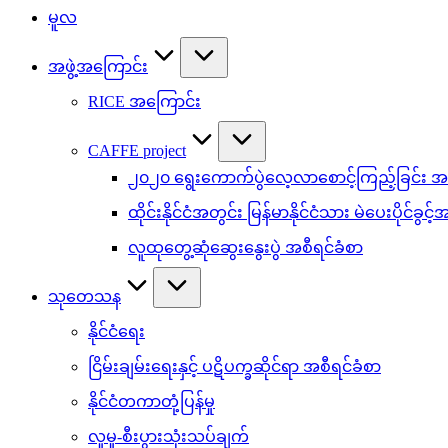
မူလ
အဖွဲ့အကြောင်း
RICE အကြောင်း
CAFFE project
၂၀၂၀ ရွေးကောက်ပွဲလေ့လာစောင့်ကြည့်ခြင်း အစ
ထိုင်းနိုင်ငံအတွင်း မြန်မာနိုင်ငံသား မဲပေးပိုင်ခွင့
လူထုတွေ့ဆုံဆွေးနွေးပွဲ အစီရင်ခံစာ
သုတေသန
နိုင်ငံရေး
ငြိမ်းချမ်းရေးနှင့် ပဋိပက္ခဆိုင်ရာ အစီရင်ခံစာ
နိုင်ငံတကာတုံ့ပြန်မှု
လူမှု-စီးပွားသုံးသပ်ချက်