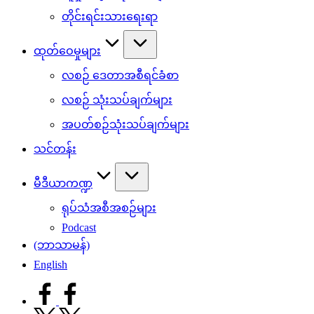
တိုင်းရင်းသားရေးရာ
ထုတ်ဝေမှုများ
လစဉ် ဒေတာအစီရင်ခံစာ
လစဉ် သုံးသပ်ချက်များ
အပတ်စဉ်သုံးသပ်ချက်များ
သင်တန်း
မီဒီယာကဏ္ဍ
ရုပ်သံအစီအစဉ်များ
Podcast
(ဘာသာမန်)
English
facebook.com
twitter.com