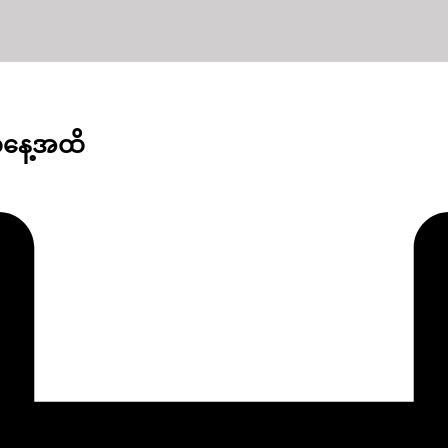
က်နေ့အထိ