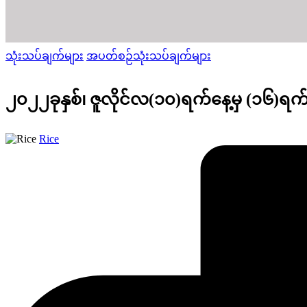
Posted
သုံးသပ်ချက်များ
အပတ်စဉ်သုံးသပ်ချက်များ
in
၂၀၂၂ခုနှစ်၊ ဇူလိုင်လ(၁၀)ရက်နေ့မှ (၁၆)ရ
Posted
Rice
by