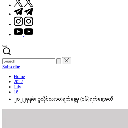
t.me
instagram.com
youtube.com
Subscribe
Home
2022
July
18
၂၀၂၂ခုနှစ်၊ ဇူလိုင်လ(၁၀)ရက်နေ့မှ (၁၆)ရက်နေ့အထိ