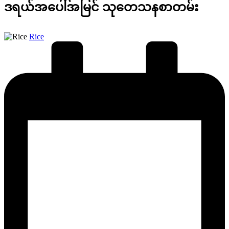
ဒရယ်အပေါ်အမြင် သုတေသနစာတမ်း
Posted
Rice
by