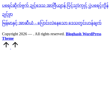
ပရေင်ဆိုက်ဗ္ဒက် ဍုၚ်ဒေသ အာဇြဳယျာန် ပြံၚ်သၠာဲကၠုၚ် ပ္ဍဲပရေၚ်ကၟိန်
ဍုၚ်ဗၟာ
မြန်မာနှင့် အာဆီယံ – ပြောင်းလဲနေသော ဒေသတွင်းဟန်ချက်
Copyright 2026 —
. All rights reserved.
Bloghash WordPress
Theme
Scroll
to
Top