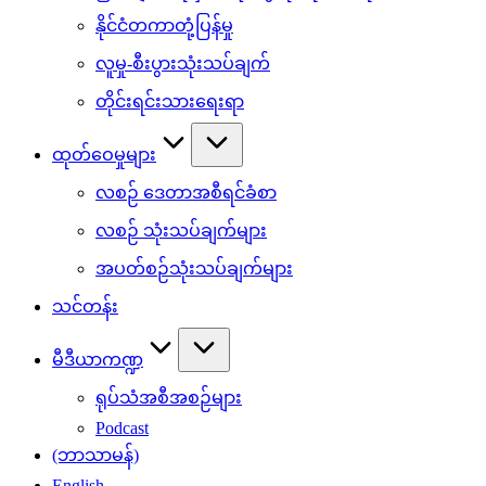
နိုင်ငံတကာတုံ့ပြန်မှု
လူမှု-စီးပွားသုံးသပ်ချက်
တိုင်းရင်းသားရေးရာ
ထုတ်ဝေမှုများ
လစဉ် ဒေတာအစီရင်ခံစာ
လစဉ် သုံးသပ်ချက်များ
အပတ်စဉ်သုံးသပ်ချက်များ
သင်တန်း
မီဒီယာကဏ္ဍ
ရုပ်သံအစီအစဉ်များ
Podcast
(ဘာသာမန်)
English