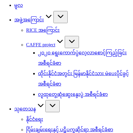
မူလ
အဖွဲ့အကြောင်း
RICE အကြောင်း
CAFFE project
၂၀၂၀ ရွေးကောက်ပွဲလေ့လာစောင့်ကြည့်ခြင်း
အစီရင်ခံစာ
ထိုင်းနိုင်ငံအတွင်း မြန်မာနိုင်ငံသား မဲပေးပိုင်ခွင့်
အစီရင်ခံစာ
လူထုတွေ့ဆုံဆွေးနွေးပွဲ အစီရင်ခံစာ
သုတေသန
နိုင်ငံရေး
ငြိမ်းချမ်းရေးနှင့် ပဋိပက္ခဆိုင်ရာ အစီရင်ခံစာ