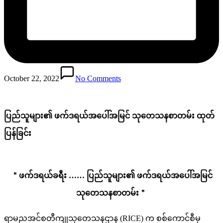
October 22, 2022
No Comments
ပြည်သူများ၏ ဖက်ဒရယ်အပေါ်အမြင် သုတေသနစာတမ်း ထုတ်
ပြန်ခြင်း
＂ဖက်ဒရယ်ခရီး …… ပြည်သူများ၏ ဖက်ဒရယ်အပေါ်အမြင်
သုတေသနစာတမ်း＂
ရာမညအင်စတီကျုသုတေသနဌာန (RICE) က စစ်ကောင်စီမှ