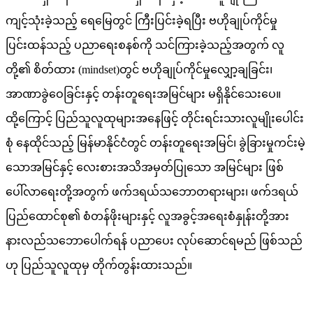
ကျင့်သုံးခဲ့သည့် ရေမြေတွင် ကြီးပြင်းခဲ့ရပြီး ဗဟိုချုပ်ကိုင်မှု
ပြင်းထန်သည့် ပညာရေးစနစ်ကို သင်ကြားခဲ့သည့်အတွက် လူ
တို့၏ စိတ်ထား (mindset)တွင် ဗဟိုချုပ်ကိုင်မှုလျှော့ချခြင်း၊
အာဏာခွဲဝေခြင်းနှင့် တန်းတူရေးအမြင်များ မရှိနိုင်သေးပေ။
ထို့ကြောင့် ပြည်သူလူထုများအနေဖြင့် တိုင်းရင်းသားလူမျိုးပေါင်း
စုံ နေထိုင်သည့် မြန်မာနိုင်ငံတွင် တန်းတူရေးအမြင်၊ ခွဲခြားမှုကင်းမဲ့
သောအမြင်နှင့် လေးစားအသိအမှတ်ပြုသော အမြင်များ ဖြစ်
ပေါ်လာရေးတို့အတွက် ဖက်ဒရယ်သဘောတရားများ၊ ဖက်ဒရယ်
ပြည်ထောင်စု၏ စံတန်ဖိုးများနှင့် လူအခွင့်အရေးစံနှုန်းတို့အား
နားလည်သဘောပေါက်ရန် ပညာပေး လုပ်ဆောင်ရမည် ဖြစ်သည်
ဟု ပြည်သူလူထုမှ တိုက်တွန်းထားသည်။