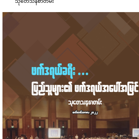
သုတေသနစာတမ်း