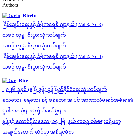
Authors
RiceIn
ငြိမ်းချမ်းရေးနှင့် ဒီမိုကရေစီ ဂျာနယ် ( Vol.3, No.3)
လစဉ် လူမှု- စီးပွားသုံးသပ်ချက်
လစဉ် လူမှု- စီးပွားသုံးသပ်ချက်
ငြိမ်းချမ်းရေးနှင့် ဒီမိုကရေစီ ဂျာနယ် ( Vol.2, No.3)
လစဉ် လူမှု- စီးပွားသုံးသပ်ချက်
Rice
၂၀၂၆ ခုနှစ် (ဧပြီ-ဇွန်) မွန်ပြည်နိုင်ငံရေးသုံးသပ်ချက်
လေဘေး၊ ရေဘေး နှင့် စစ်ဘေး အပြင် အာဏာသိမ်းစစ်အစိုးရ၏
မူဝါဒအလွဲများမှ ရိုက်ခတ်မှုများ
မွန်နှင့် တောင်ပိုင်းဒေသ (၁၄) မြို့နယ် လစဉ် စစ်ရေးပဋိပက္ခ
အချက်အလက် ဆိုင်ရာ အစီရင်ခံစာ