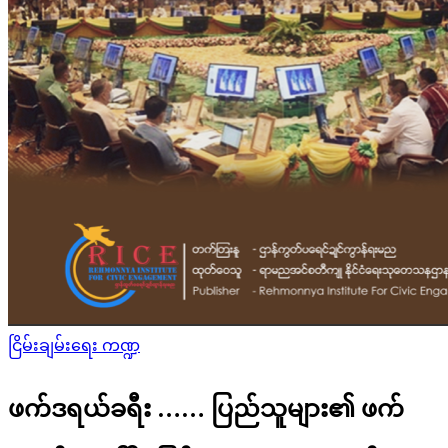
Posted
ငြိမ်းချမ်းရေး ကဏ္ဍ
in
ဖက်ဒရယ်ခရီး …… ပြည်သူများ၏ ဖက်