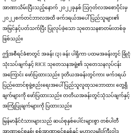
အာဏာသိမ်းပြီးသည့်နောက် ၂၀၂၂ခုနှစ် သြဂုတ်လအစောပိုင်းမှ
၂၀၂၂စက်တင်ဘာလအထိ ဖက်ဒရယ်အပေါ် ပြည်သူများ၏
အမြင်နှင့်ပတ်သက်ပြီး ပြုလုပ်ခဲ့သော သုတေသနစာတမ်းတစ်ခု
ဖြစ်သည်။
ဤအစီရင်ခံစာတွင် အခန်း (၃) ခန်း ပါရှိကာ ပထမအခန်းတွင် ခြုံငုံ
သုံးသပ်ချက်နှင့် RICE သုတေသနအဖွဲ့၏ သုတေသနလုပ်ငန်း
အကြောင်း ဖော်ပြထားသည်။ ဒုတိယအခန်းတွင်ကား ဖက်ဒရယ်
ပြည်ထောင်စုဖွဲ့စည်းရေးအပေါ် ပြည်သူလူထုသဘောထား တွေ့ရှိ
ချက်များကို ဖော်ပြထားသည်။ တတိယအခန်းတွင်သုံသပ်ချက်နှင့်
အကြုံပြုချက်များကို ပြထားသည်။
မြန်မာနိုင်ငံသားများသည် ဆယ်စုနှစ်ပေါင်းများစွာ တစ်ပါတီ
အာဏာရှင်စနစ်၊ စစ်အာဏာရှင်စနစ်နှင့် မဟာလူမျိုးကြီးဝါဒ