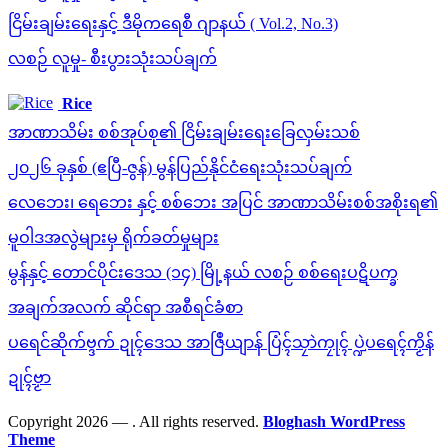
ငြိမ်းချမ်းရေးနှင့် ဒီမိုကရေစီ ဂျာနယ် ( Vol.2, No.3)
လစဉ် လူမှု- စီးပွားသုံးသပ်ချက်
Rice
အာဏာသိမ်း စစ်အုပ်စု၏ ငြိမ်းချမ်းရေးခြေလှမ်းသစ်
၂၀၂၆ ခုနှစ် (ဧပြီ-ဇွန်) မွန်ပြည်နိုင်ငံရေးသုံးသပ်ချက်
လေဘေး၊ ရေဘေး နှင့် စစ်ဘေး အပြင် အာဏာသိမ်းစစ်အစိုးရ၏
မူဝါဒအလွဲများမှ ရိုက်ခတ်မှုများ
မွန်နှင့် တောင်ပိုင်းဒေသ (၁၄) မြို့နယ် လစဉ် စစ်ရေးပဋိပက္ခ
အချက်အလက် ဆိုင်ရာ အစီရင်ခံစာ
ပရေင်ဆိုက်ဗ္ဒက် ဍုၚ်ဒေသ အာဇြဳယျာန် ပြံၚ်သၠာဲကၠုၚ် ပ္ဍဲပရေၚ်ကၟိန်
ဍုၚ်ဗၟာ
Copyright 2026 —
. All rights reserved.
Bloghash WordPress
Theme