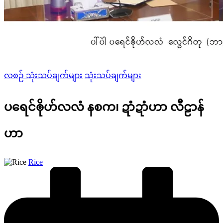
Posted
လစဉ် သုံးသပ်ချက်များ
သုံးသပ်ချက်များ
in
ပရေင်ၜိုဟ်လလံ နစက၊ ဍာံဍာံဟာ လီဠာန်
ဟာ
Posted
Rice
by