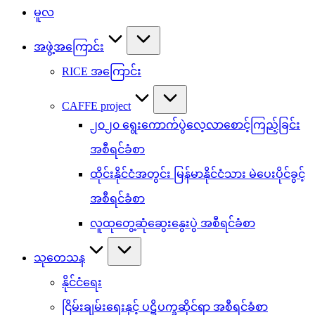
မူလ
အဖွဲ့အကြောင်း
RICE အကြောင်း
CAFFE project
၂၀၂၀ ရွေးကောက်ပွဲလေ့လာစောင့်ကြည့်ခြင်း
အစီရင်ခံစာ
ထိုင်းနိုင်ငံအတွင်း မြန်မာနိုင်ငံသား မဲပေးပိုင်ခွင့်
အစီရင်ခံစာ
လူထုတွေ့ဆုံဆွေးနွေးပွဲ အစီရင်ခံစာ
သုတေသန
နိုင်ငံရေး
ငြိမ်းချမ်းရေးနှင့် ပဋိပက္ခဆိုင်ရာ အစီရင်ခံစာ