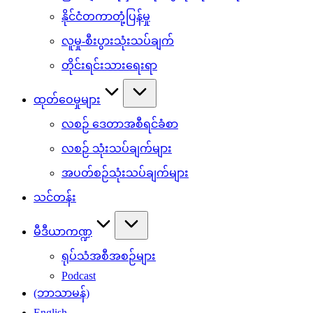
နိုင်ငံတကာတုံ့ပြန်မှု
လူမှု-စီးပွားသုံးသပ်ချက်
တိုင်းရင်းသားရေးရာ
ထုတ်ဝေမှုများ
လစဉ် ဒေတာအစီရင်ခံစာ
လစဉ် သုံးသပ်ချက်များ
အပတ်စဉ်သုံးသပ်ချက်များ
သင်တန်း
မီဒီယာကဏ္ဍ
ရုပ်သံအစီအစဉ်များ
Podcast
(ဘာသာမန်)
English