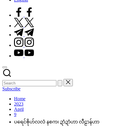
facebook.com
twitter.com
t.me
instagram.com
youtube.com
Subscribe
Home
2023
April
9
ပရေင်ၜိုဟ်လလံ နစက၊ ဍာံဍာံဟာ လီဠာန်ဟာ