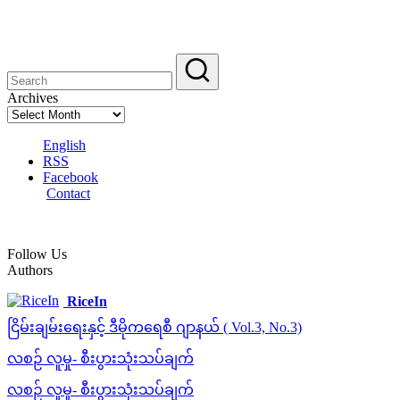
Archives
English
RSS
Facebook
Contact
Follow Us
Authors
RiceIn
ငြိမ်းချမ်းရေးနှင့် ဒီမိုကရေစီ ဂျာနယ် ( Vol.3, No.3)
လစဉ် လူမှု- စီးပွားသုံးသပ်ချက်
လစဉ် လူမှု- စီးပွားသုံးသပ်ချက်