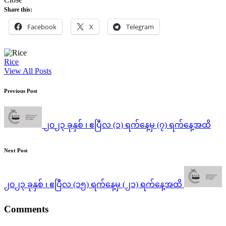
Share this:
Facebook
X
Telegram
Rice
View All Posts
Post
Previous Post
navigation
၂၀၂၃ ခုနှစ် ၊ ဧပြီလ (၁) ရက်နေ့မှ (၇) ရက်‌နေ့အထိ
Next Post
၂၀၂၃ ခုနှစ် ၊ ဧပြီလ (၁၅) ရက်နေ့မှ (၂၁) ရက်‌နေ့အထိ
Comments