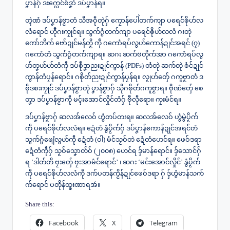
ပၞာန်ဂှ် ဒးက္လေင်စဴဒၞာဲ ဒပ်ပၞာန်ရ။
တ္ၚဲဏံ ဒပ်ပၞာန်ဗၟာတံ သီအဝဵုတုဲဂှ် ကၠောန်ပေါဲတက်ကျာ ပရေင်ၜိုဟ်လ
လံရောင် ဟီုဂးကၠုင်ရ။ သွက်ဂွံတက်ကျာ ပရေင်ၜိုဟ်လလံ ဂးတုဲ
ကော်ဘိက် ဗော်ဍုင်မန်တၟိ ကဵု ဂကောံရပ်လွဟ်ကောန်ဍုင်အရင် (၇)
ဂကောံတံ သွက်ဂွံတက်ကျာရ။ ဆဂး ဆက်ဗတိုက်အာ ဂကောံရပ်လွ
ဟ်တၞဟ်ဟ်တံကဵု ဒပ်စဵုဒၞာညးဍုင်ကွာန် (PDFs) တံတုဲ ဆက်တုဲ စံင်ဍုင်
ကွာန်တံပၠန်ရောင်။ ဂစိုတ်ညးဍုင်ကွာန်ပၠန်ရ။ လၟုဟ်တှ်ေ ဂကူဗၟာတံ ဒ
စဵုဒစးကၠုင် ဒပ်ပၞာန်ဗၟာတုဲ ပၞာန်ဗၟာဂှ် သီုဂစိုတ်ဂကူဗၟာရ။ ဗီုဏံတှ်ေ စေ
တၞာ ဒပ်ပၞာန်ဗၟာကဵု မၚ်းအောင်လှိုင်တံဂှ် ဗီုလဵုရော။ ကၠးမံင်ရ။
ဒပ်ပၞာန်ဗၟာဂှ် ဆလအ်လေဝ် ဟွံတပ်တးရ။ ဆလအ်လေဝ် ဟွံမွဲပၟိက်
ကဵု ပရေင်ၜိုဟ်လလံရ။ ဍေံတံ နွံပၟိက်ဂှ် ဒပ်ပၞာန်ကောန်ဍုင်အရင်တံ
သွက်ဂွံဖျေံလွဟ်ကဵု ဍေံတံ (ဝါ) မံင်သၟဝ်တဲ ဍေံတံဟေင်ရ။ ဖေဝ်ဒရာ
ဍေံတံကဵုဂှ် သၟဝ်သၞောတ်ဝ် (၂၀၀၈) ဟေင်ရ ဒှ်မာန်ရောင်။ ဒှ်သောင်ဂှ်
ရ ‘ဒါတ်တိ ဗၠးတှ်ေ ဗၠးအာမံင်ရောင်’ ၊ ဆဂး ‘မင်းအောင်လှိုင်’ နွံပၟိက်
ကဵု ပရေင်ၜိုဟ်လလံကဵု ဒက်ပတန်ကၟိန်ဍုင်ဖေဝ်ဒရာ ဂှ် ဒှ်ဟွံမာန်သက်
က်ရောင် ပတိုန်ထ္ၜးဏာရအဴ။
Share this:
Facebook
X
Telegram