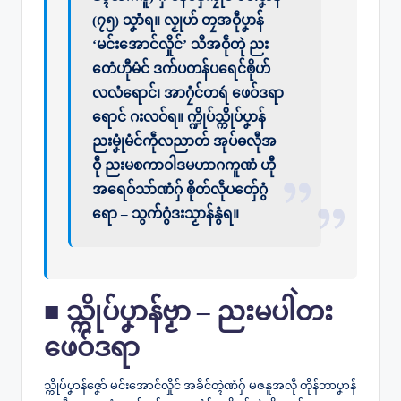
(၇၅) သၞာံရ။ လၟုဟ် တၠအဝဵုပၞာန်
‘မင်းအောင်လှိုင်’ သီအဝဵုတုဲ ညး
တေံဟီုမံင် ဒက်ပတန်ပရေင်ၜိုဟ်
လလံရောင်၊ အာဂၠံင်တရဴ ဖေဝ်ဒရာ
ရောင် ဂးလဝ်ရ။ က္ဍိုပ်သ္ကိုပ်ပၞာန်
ညးမၞုံမံင်ကဵုလညာတ် အုပ်ဓလီုအ
ဝဵု ညးမစကာဝါဒမဟာဂကူဏံ ဟီု
အရေဝ်သာ်ဏံဂှ် ၜိုတ်လဵုပတှ်ေဂွံ
ရော – သွက်ဂွံဒးသၟာန်နွံရ။
■ သ္ကိုပ်ပၞာန်ဗၟာ – ညးမပါဲတး
ဖေဝ်ဒရာ
သ္ကိုပ်ပၞာန်ဇၞော် မင်းအောင်လှိုင် အခိင်တ္ၚဲဏံဂှ် မဇနူအလဵု တိုန်ဘာပၞာန်