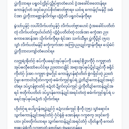
ပ္ဍဲကဵုဘာရ။ ပရူဝင်က္ဍိုပ်သ္ကိုပ်ဗၟာတံဟေင် ဂွံအခေါင်ဗတောန်ရ။
ကောန်ၚာ်တံ ဒးဒုင်ပၠောပ်စိုတ်ဓာတ်ဗၟာရ။ ယဝ်ရ ကောန်ၚာ်မန်ပိုဲ ဒးမံ
င်အာ ပ္ဍဲကဵုဘာဗ္တောန်လိက်မ္ဂး ဟွံဂွံတီ ပရူဝင်မန်ကီုရ။
မွဲသာ်ပၠန်ဂှ် လပါ်လိက်ပတ်ပၠန်ဂှ် လိက်ပတ်ဗၟာဟေင် ဂွံအခေါင်ပတိတ်
တုဲ လိက်ပတ်တၞဟ်ဟ်တံဂှ် ဟွံဂွံပတိတ်တုဲ လအ်အာ ကၠေံအာ ညး
စကာအောန်အာ သိုက်က်ကီုရ။ ရံင်အာ သက်သဳမ္ဂး ပ္ဍဲကဵုပွိုင် (၅၀)
သၞာံ လိက်ပတ်မန်ပိုဲ ကၠေံကၠက်အာ အကြာညးဍုင်ကွာန်ကီုရ။ သှ်ေမံင်
ပ္ဍဲကဵုဘာလကျာ်တံဟေင်ရ။
လက္ကရဴအိုတ်ဂှ် စပ်ကဵုပရေင်အုပ်ဓုပ်ကီု ပရေင်စဵုဒၞာကီုဂှ် ဂကူဗၟာတံ
အုပ်ဓလီုထောံပေင်င်ရ။ ညးတာလျိုင် အရာအုပ်ဓုပ်ပွိုင်ဍုင်ကီု ခရိုင်
ကီုတံဂှ် ဒှ်အာ ဂကူဗၟာ ဗွဲမဂၠိုင် ကောန်ပၞာန်ရာံတိတ် ဗွဲဂမၠိုင်တုဲ ညးတံ
ဂှ်မ္ဂး စကာဝါဒၚိတ်ဂကူတုဲ ဓမံက်ကၠုင်ရုပ်ရဴ ပ္ဍဲတိဍာ်ကောန်ဍုင်အရင်
တံရ။ ဒပ်ပၞာန်ဗၟာတံဂှ် ဍေံတံ ဍိုက်လုပ်ကၠုင် ပ္ဍဲကဵုတိဍာ်ကောန်ဍုင်အ
ရင် ဗတိုက်ပတိတ် ဒပ်ပၞာန်ကောန်ဍုင်အရင်တံတုဲ ဓမံက်ကၠုင်ရုပ်ရဴ ပ
ရေင်အုပ်ဓုပ်ဍေံတံ သိုက်က်ရ။
ဟိုတ်ဂှ်ရ ပေါဲပၞာန်အပ္ဍဲဍုင်ဂှ် ဍေံလအ်ကၠုင် စဵုကဵု (၇၅) သၞာံရောင်။
သွက်ကောန်ဍုင်အရင်တံဂှ် ဂၠံင်ရုဲစှ် အောန်ရ။ ဂကူဇကု ဒးဒုင်ကၠေံ
ဟာ၊ ဒုင်ဗတိုက်ဟာရ။ သွက်ကောန်ဍုင်အရင်တံဂှ် ဟိုတ်နူကဵု ကေတ်
ဗၠးၜး မွဲစွံကဵု ဂကူဗၟာတံ ဗၠေတ်မှာ ဗွဲမလောန်ရ။