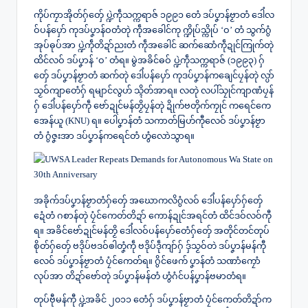
ကိုပ်ကၠာအိုတ်ဂှ်တှ်ေ ပ္ဍဲကဵုသက္ကရာဇ် ၁၉၉၁ တေံ ဒပ်ပၞာန်ဗၟာတံ ဒေါံလ
ဝ်ပန်ပှော် ကုဒပ်ပၞာန်ဝတံတုဲ ကဵုအခေါင်ကု က္ဍိုပ်သ္ကိုပ် ‘ဝ’ တံ သွက်ဂွံ
အုပ်ဓုပ်အာ ပ္ဍဲကဵုတိဍာ်ညးတံ ကဵုအခေါင် ဆက်ဆောံကဵုဍုင်ကြုက်တုဲ
ထိင်လဝ် ဒပ်ပၞာန် ‘ဝ’ တံရ။ မွဲအခိင်ဓဝ် ပ္ဍဲကဵုသက္ကရာဇ် (၁၉၉၃) ဂှ်
တှ်ေ ဒပ်ပၞာန်ဗၟာတံ ဆက်တုဲ ဒေါံပန်ပှော် ကုဒပ်ပၞာန်ကချေင်ပၠန်တုဲ လ္ပာ်
သၟဝ်ကျာတေံဂှ် ရမျာင်လွဟ် သ္ၚိတ်အာရ။ လတုဲ လပါ်သၠုင်ကျာဏံပၠန်
ဂှ် ဒေါံပန်ပှော်ကဵု ဗော်ဍုင်မန်တၟိပၠန်တုဲ ဍိုက်ဗတိုက်ကၠုင် ကရေင်ကေ
အေန်ယူ (KNU) ရ။ ပေါဲပၞာန်တံ သကာတ်မြဟ်ကီုလေဝ် ဒပ်ပၞာန်ဗၟာ
တံ ဂွံဇၞးအာ ဒပ်ပၞာန်ကရေင်တံ ဟွံလောဲသွာရ။
အခိုက်ဒပ်ပၞာန်ဗၟာတံဂှ်တှ်ေ အဃောကလိဂွံလဝ် ဒေါံပန်ပှော်ဂှ်တှ်ေ
ဍေံတံ ဂစာန်တုဲ ပၠံင်ကေတ်တိဍာ် ကောန်ဍုင်အရင်တံ ထိင်ဒဝ်လဝ်ကီု
ရ။ အခိင်ဗော်ဍုင်မန်တၟိ ဒေါံလဝ်ပန်ပှော်တေံဂှ်တှ်ေ အတိုင်တင်တုပ်
စိုတ်ဂှ်တှ်ေ ဗဒိုပ်ဗဒဝ်ၜါတၞံကဵု ဗဒိုပ်ဒဵုကျာ်ဂှ် ဒှ်သၟဝ်တဲ ဒပ်ပၞာန်မန်ကီု
လေဝ် ဒပ်ပၞာန်ဗၟာတံ ပၠံင်ကေတ်ရ။ ဂွိင်ဖေက် ပၞာန်တံ သဏာံကၠောံ
လုပ်အာ တိဍာ်ဗော်တုဲ ဒပ်ပၞာန်မန်တံ ဟွံဂံင်ပန်ပၞာန်ဗမာတံရ။
တုပ်ဗီုမန်ကီု ပ္ဍဲအခိင် ၂၀၁၁ တေံဂှ် ဒပ်ပၞာန်ဗၟာတံ ပၠံင်ကေတ်တိဍာ်က