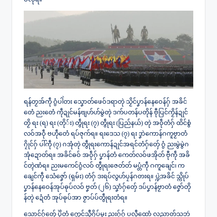
ရန်တၟအ်ကဵု ဂွံပါဲတး သၞောတ်ဖေဝ်ဒရာတုဲ သၟိင်ပၞာန်နေဝေန်ဂှ် အခိင်
တေံ ညးတေံ ကဵုဍုင်မန်ဗျဟ်ဟ်မွဲတုဲ ဒက်ပတန်ပတိုန် ဗီုပြင်ကၟိန်ဍုင်
တၟိ ရး (ရ) ရး (တို်း) တွဵုရး (၇) တွဵုရး (ပြည်နယ်) တုဲ အဝဵုတံဂှ် ထိင်စွံ
လဝ်အဝဵု ဗဟဵုတေံ ရပ်ဇုက်ရ။ ရးဒေသ (၇) ရး ဒၞာဲကောန်ဂကူဗၟာတံ
ဂၠိုင်ဂှ် ပါ်ကဵု (၇) ဂအုံတုဲ တွဵုရးကောန်ဍုင်အရင်တံဂှ်တှ်ေ ဂွံ ညးမွဲမွဲဂ
အုံဍောတ်ရ။ အခိင်ဓဝ် အဝဵုဂှ် ပၞာန်တံ ကေတ်လဝ်ဖအိုတ် ဗီုကဵု အခိ
င်တ္ၚဲဏံရ။ ညးမကေင်ဂွံလဝ် တွဵုရးဇေတ်တ် မပ္တံကဵု ဂကူချေင်၊ က
ချေင်ကဵု သေံဇၞော် (ရှမ်း) တံဂှ် ဒးရပ်လွဟ်ပၠန်ဂတးရ။ ပ္ဍဲအခိင် သ္ကိုပ်
ပၞာန်နေဝေန်အုပ်ဓုပ်လဝ် ဗၞတ် (၂၆) သၞာံဂှ်တှ်ေ ဒပ်ပၞာန်ဗၟာတံ ဇၞော်တို
န်တုဲ ဍေံတံ အုပ်ဓုပ်အာ ဇၟာပ်ပ်တွဵုရးတံရ။
သောင်ဂှ်တှ်ေ ပိုဲတံ က္လေင်သ္ၚဳဂၠိပ်မ္ဂး ညးဂှ်ဂှ် ပလီုထောံ လညာတ်သဘဴ