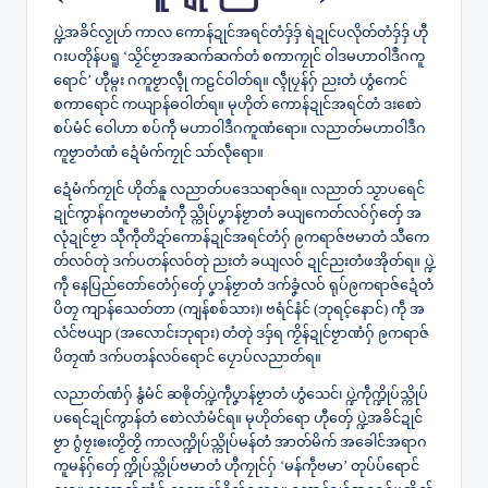
ပ္ဍဲအခိင်လၟုဟ် ကာလ ကောန်ဍုင်အရင်တံဒှ်ဒှ် ရဲဍုင်ပလိုတ်တံဒှ်ဒှ် ဟီု
ဂးပတိုန်ပရူ ‘သၟိင်ဗၟာအဆက်ဆက်တံ စကာကၠုင် ဝါဒမဟာဝါဒဳဂကူ
ရောင်’ ဟီုမ္ဂး ဂကူဗၟာလ္ၚဵု ကဠင်ဝါတ်ရ။ လ္ၚဵုပၠန်ဂှ် ညးတံ ဟွံကေင်
စကာရောင် ကယျာန်ဓဝါတ်ရ။ မုဟိုတ် ကောန်ဍုင်အရင်တံ ဒးစောဲ
စပ်မံင် ဝေါဟာ စပ်ကဵု မဟာဝါဒဳဂကူဏံရော။ လညာတ်မဟာဝါဒဳဂ
ကူဗၟာတံဏံ ဍေံမံက်ကၠုင် သာ်လဵုရော။
ဍေံမံက်ကၠုင် ဟိုတ်နူ လညာတ်ပဒေသရာဇ်ရ။ လညာတ် သၟာပရေင်
ဍုင်ကွာန်ဂကူဗမာတံကီု သ္ကိုပ်ပၞာန်ဗၟာတံ ခယျကေတ်လဝ်ဂှ်တှ်ေ အ
လုံဍုင်ဗၟာ သီုကဵုတိဍာ်ကောန်ဍုင်အရင်တံဂှ် ဨကရာဇ်ဗမာတံ သီကေ
တ်လဝ်တုဲ ဒက်ပတန်လဝ်တုဲ ညးတံ ခယျလဝ် ဍုင်ညးတံဖအိုတ်ရ။ ပ္ဍဲ
ကဵု နေပြည်တော်တေံဂှ်တှ်ေ ပၞာန်ဗၟာတံ ဒက်ခၞံလဝ် ရုပ်ဨကရာဇ်ဍေံတံ
ပိတၠ ကျာန်သေတ်တာ (ကျန်စစ်သား)၊ ဗရံင်နံင် (ဘုရင့်နောင်) ကဵု အ
လံင်ဗယျာ (အလောင်းဘုရား) တံတုဲ ဒဒှ်ရ ကၟိန်ဍုင်ဗၟာဏံဂှ် ဨကရာဇ်
ပိတၠဏံ ဒက်ပတန်လဝ်ရောင် ပၠောပ်လညာတ်ရ။
လညာတ်ဏံဂှ် နွံမံင် ဆၜိုတ်ပ္ဍဲကဵုပၞာန်ဗၟာတံ ဟွံသေင်၊ ပ္ဍဲကဵုက္ဍိုပ်သ္ကိုပ်
ပရေင်ဍုင်ကွာန်တံ စောဲလာံမံင်ရ။ မုဟိုတ်ရော ဟီုတှ်ေ ပ္ဍဲအခိင်ဍုင်
ဗၟာ ဂွံဗၠးၜးတၟိတၟိ ကာလက္ဍိုပ်သ္ကိုပ်မန်တံ အာတ်မိက် အခေါင်အရာဂ
ကူမန်ဂှ်တှ်ေ က္ဍိုပ်သ္ကိုပ်ဗမာတံ ဟီုကၠုင်ဂှ် ‘မန်ကဵုဗမာ’ တုပ်ပ်ရောင်