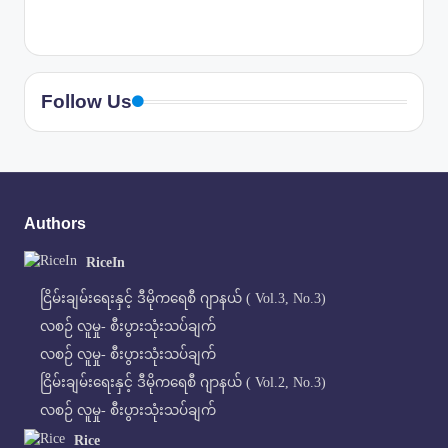
Follow Us
Authors
RiceIn
ငြိမ်းချမ်းရေးနှင့် ဒီမိုကရေစီ ဂျာနယ် ( Vol.3, No.3)
လစဉ် လူမှု- စီးပွားသုံးသပ်ချက်
လစဉ် လူမှု- စီးပွားသုံးသပ်ချက်
ငြိမ်းချမ်းရေးနှင့် ဒီမိုကရေစီ ဂျာနယ် ( Vol.2, No.3)
လစဉ် လူမှု- စီးပွားသုံးသပ်ချက်
Rice