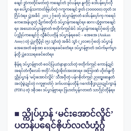
ချေင် ဒၞာဲကတိုင်မတ်တုဲ ကချေင်တံ ဒုင်ပန်ရ။ နူကဵုဂှ် ဒေါံပန်ပှော်လီု
ရ။ ပေါဲပၞာန်သကာတ်မြဟ်တုဲ ဂကူကချေင် ဗၞတ် (၁၀၀၀၀၀) တၠတံ ဒး
ဂြိပ်ဒဴရ။ ပ္ဍဲအခိင် ၂၀၁၂ ဂှ်တှ်ေ ဒပ်ပၞာန်ဗၟာတံ ဒေါံပန်ပှော်ကု ကရေင်
ကေအေန်ယူတုဲ ဍိုက်ဗတိုက် ဒပ်ပၞာန်ကချေင်ရ။ ဆဂး ဟွံဇၞးကချေင်
ရ။ အဃောဒပ်ပၞာန်ဗၟာတံ ဗတိုက်ကၠုင်မံင် ဒပ်ပၞာန်ကချေင်ဂှ်တှ်ေ က္ဍို
ပ်သ္ကိုပ်ကချေင်ဂှ် လွဳၜံင်ပတိုန် ဒပ်ပၞာန်ရခေင် – အေအေ (Arakan
Army) တုဲ ပ္ဍုဲကဵုပွိုင် (၅) သၞာံတုဲ အခိင် သၞာံ (၂၀၁၈) ဂှ်တှ်ေ ဒပ်ပၞာန်
အေအေတံ စှ်ေအာ ဒေသရခေင်တေံရ။ ဒပ်ပၞာန်ဗၟာတံ ဒးပံက်မုက်ပၞာ
န်တၟိ ပ္ဍဲဒေသရခေင်တေံရ။
ၜိုန်ရ ဒပ်ပၞာန်ဗၟာတံ ဝေင်ပြယာဲနာနာသာ်တုဲ ဗတိုက်ကၠုင် ကောန်ဍုင်
အရင်တံကီုလေဝ် ဗတို်က်ဟွံအိုတ်အးအာရ။ အကြာဏံ ဟိုတ်နူကဵု
သ္ကိုပ်ပၞာန် ‘မၚ်းအောင်လှိုင်’ သီအဝဵုတုဲ ပန်ဂစိုတ်ကၠုင် ညးထ္ၜးဆန္ဒတံ
အလုံမွဲဍုင်တုဲ ဂကူဗၟာတံဂှ် ဒက်ပတန်ပတိုန် ဂကောံစဵုဒၞာညးဍုင်ကွာန်
(PDFs) တုဲ ဒစဵုဒစး ဒပ်ပၞာန်ဗၟာရ။ ဒြဟတ်ပၠန်ဂတးတံ သာဂၠိုင်တိုန်ရ။
■ သ္ကိုပ်ပၞာန် ‘မင်းအောင်လှိုင်’
ပတန်ပရေင်ၜိုဟ်လလံဟွံဂွံ