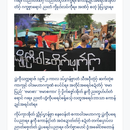
ဂးရ။ လညာတ်ဏံဂှ် လညာတ်ၚိတ်ဂကူရ။ ကောန်ဍုင်အရေင်ဖအိုတ်
တံဂှ် ဂကူဗၟာရောင် ညးတံ ကၠိုဟ်လဝ်ကီုရ။ အဏံဂှ် စတုဲ ဒှ်ပြသၞာရ။
ပ္ဍဲကဵုသက္ကရာဇ် ၁၉၆၂၊ ကာလ ဒပ်ပၞာန်ဗၟာတံ သီအဝဵုတုဲဂှ် ဆက်တုဲစ
ကာကၠုင် ဝါဒမဟာဂကူဏံ ပေင်င်ရ။ အတိုင်အရေဝ်ဍေံတံဂှ် ‘ဗမာ
ပြည်’ ‘ဗမာစာ’ ‘ဗမာစကား’ ဂှ် ပၟိက်ဇၞော်အိုတ် နူကဵု ညးတၞဟ်ဟ်တံ
ရောင် ဂးရ။ ညးတံ ဟွံကဵုပရေင်ရှ်ေသှ်ေ လတူအရေဝ်ဘာသာ ကောန်
ဍုင်အရင်တံရ။
ကိုပ်ကၠာအိုတ် သ္ကိုပ်ပၞာန်ဗၟာ နေဝေန်တံ စကာဝါဒမဟာဂကူ ပ္ဍဲကဵုပရေ
င်ပညာရ။ နူကဵု ကောန်ၚာ်တံ အဝဲဍောတ်တ်ဂှ် ဍေံတံ တက်ပၠောပ်လ
ညာတ်ဗၠေတ်တ် ပ္ဍဲပရေင်ပညာရ။ လိက်ဗၟာဟေင် ဂွံအခေါင်ဗတောန်