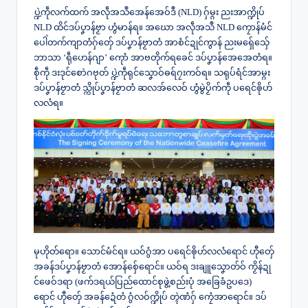
ပ္ဍဲကဵုလက်ထက် အလဵုအသဳအေန်အေဝ်ဒဳ (NLD) ဂှ်မ္ဂး ညးအာက္ဍိုပ်
NLD ထိင်ဒပ်ပၞာန်ဗၟာ ဟွံမာန်ရ။ အဃော အလဵုအသဳ NLD ကၠောန်မံင်
ပေါဲတက်ကျာတံဂှ်တှ်ေ ဒပ်ပၞာန်ဗၟာတံ အာစံင်ဍုင်ကွာန် ညးမရှ်ေသှ်ေ
ဘာသာ ‘ရဵုဟေန်ဂျာ’ ကေုာံ အာဗတိုက်ရခေင် ဒပ်ပၞာန်အေအေတံရ။
စဵုကဵု ဒးဒုင်စောဲဂဗုတ် ပ္ဍဲကဵုရုင်သၞောဝ်ဓရ်ဂၠးကဝ်ရ။ သရုပ်ရံင်အာမ္ဂး
ဒပ်ပၞာန်ဗၟာတံ သ္ကိုပ်ပၞာန်ဗၟာတံ ဆလအ်လေဝ် ဟွံမွဲပၟိက်ကဵု ပရေင်ၜိုဟ်
လလံရ။
မုဟိုတ်ရော။ သောင်မံင်ရ။ ယဝ်ဂွံအာ ပရေင်ၜိုဟ်လလံရောင် ဟီုတှ်ေ
အခန်ဒပ်ပၞာန်ဗၟာတံ အောန်စှ်ေရောင်။ ယဝ်ရ ဒးချူသၞောတ်ဝ် ကၟိန်ဍု
င်ဖေဝ်ဒရာ (ဖက်ဒရယ်ပြည်ထောင်စုဖွဲ့စည်းပုံ အခြေခံဥပဒေ)
ရောင် ဟီုတှ်ေ အခန်ဍေံတံ ဂွံလဝ်က္ဍိုပ် တ္ၚဲဏံဂှ် ကၠေံအာရောင်။ ဒပ်