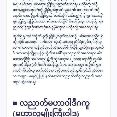
ဓရ် ‘ဖေဝ်ဒရာ’ ဏံရော။ သ္ကိုပ်ပၞာန်ဗၟာတံဟေင်ရ။ ပလီုကၠေံ အဝဵု
ကောန်ဍုင်အရင်တံတုဲ သ္ကိုပ်ပၞာန်ဗၟာတံသၟးဟေင် ကေတ်ထောံအဝဵု
ရောင်။ တၠအဝဵုပၞာန် သ္ကိုပ်ပၞာန် ‘တာန်ယှိုဲ’ (သန်းရွှေ) ဂှ် ဒှ်ကွး ‘နေဝေန်’
ရ။ သ္ကိုပ်ပၞာန်ပြဟ်ဟ်ဏံ ‘မင်းအောင်လှိုင်’ ဂှ်တှ်ေ ဒှ်ကွး ‘တာန်ယှိုဲ’ ရ။
ညးတံဂှ် ဒှ်ကွး ဒှ်အာစာ ဒှ်မဇ ဒှ်မွဲသၞောဝ် ပလီုကၠေံ ‘ဖေဝ်ဒရာ’ ရ။
ဟိုတ်ဂှ်ရ အခိင်တ္ၚဲဏံ နကဵု သ္ကိုပ်ပၞာန်သီလဝ်အဝဵု ‘မင်းအောင်လှိုင်’ ဂှ်
ဟီုဂးဒၟံင် မအရေဝ် ‘ဖေဝ်ဒရာ’ သၠဲသၠဲလးလးရ ညံင်ရဴစပုင်သုင်ဍာ်ရ။
ဆဂး ကာလ ကောန်ဍုင်အရင်တံ အာတ်မိက်တိုန် သွက်ဂွံချူသၞောတ်
ဝ် ဒက်ပတန်တွဵုရးပၠန်ဂှ် ဟွံကဵုအခေါင်ရ။ လညာတ် ‘ဖေဝ်ဒရာ’ မင်း
အောင်လှိုင်ဂှ် ‘ဖေဝ်ဒရာ’ ပ္ဍဲကဵု သၟဝ်သၞောဝ် (၂၀၀၈) ရောင်ဂှ် ကၠးမံင်
ရ။ အဝဵုညိည (လိက်ပတ် ယေန်သၞာင် ဘာသာ သာသၞာ အခိုက်ကၞာ)
ဟေင် ကဵုလဝ်တုဲ ဆက်ထိင်အာ အဝဵုပရေင်ဍုင်ကွာန် (တိဍာ် သံယံဇာ
တ ဘဏ္ဍာ ပရေင်ပိုန်ဒြပ်) တံရောင်။ လညာတ်ဏံဂှ် လညာတ် ‘ဖေဝ်
ဒရာ’ ဟွံဇေတ်ရ။
■ လညာတ်မဟာဝါဒဳဂကူ
(မဟာလူမျိုးကြီးဝါဒ)