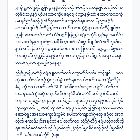
ပ္ဍဲကဵု က္ဍဟ်က္ဍိုပ်သ္ကိုပ်ပၞာန်ဗၟာတံဂှ်တှ်ေ စပ်ကဵု ကောန်ဍုင်အရင်တံ က
တဵုမံင်သပုန်ဂှ် ဟွံပသောင်ကဵုပရေင်ဍုင်ကွာန် မွဲသာ် သောင်ကလးကဵု
ပရေင်ပၞာန်တှ်ေ ဂွံအံင်ဇၞးရောင် ခယျလဝ်ရ။ ဆဂး ပြသၞာဍေံဂှ်
သောင်ခဍင် ဂၠိုင်တိုန်ခ္ဍင်တုဲ သောင်ကလးဟွံဂွံရ။ ဖေက်ကၟိန်ဍုင်ဗၟာ
ထ္ကးပြးအာရောင် ဂးတုဲ ထိင်ခဍင် ပြးခ္ဍင် ဍေံကတဵုဒှ်ကၠုင်ရ။ အတိုင် ပ
ဒေသရာဇ်ဨကရာဇ်ဗၟာ အခိင်ကၠာတေံ သီဗ္ၜောဝ်ဍုင်ဏံ နကဵုလွဟ်လ
နက် နကဵုဒြဟတ်ဂှ် ဍေံဟွံအံင်ဇၞးရ။ စကာဒြဟတ်ဂှ် ဍေံဟွံအံင်ဇၞးသ
က်က်ဂှ် တီတုဲ သ္ကိုပ်ပၞာန်ဗၟာတံဂှ် စကာကၠုင်နဲကဲ လီဠာန် အရာ ပရေင်
တက်ကျာပရေင်ဍုင်ကွာန်ရ။
သ္ကိုပ်ပၞာန်ဗၟာတံဂှ် ဍေံချူဓဇက်လဝ် သၞောတ်ဝ်ဒက်ပတန်ဍုင် (၂၀၀၈)
တုဲ ကေတ်လဝ်အဝဵု မွဲသ္ကုတ်မွဲသကဴရ။ လက်လက်သမတ ‘ဦးသိန်း
စိန်’ ကီု လက်ထက် ဗော် NLD ‘ဒေါ်အောင်ဆန်းစုကြည်’ တံကီု အ
ဃောညးတံ ဂွံအဝဵု ကၠောန်ဗဒှ်ပရေင်ၜိုဟ်လလံဂှ်တှ်ေ ဇၟာပ်ပ်တက်
ကျာ ပရေင်ဍုင်ကွာန် ကုကောန်ဍုင်အရင်တံဂှ် ဒပ်ပၞာန်ဗၟာတံ ဒုင်တိုင်
ကုသၞောတ်ဝ် (၂၀၀၈) တုဲ တက်ကျာဂှ် ဍေံဟွံပြေပြံင်ရ။ လဆောဝ်လ
ဆောဝ်မ္ဂး အဃောကၠောန်သ္ပမံင် ပေါဲတက်ကျာတံဂှ်တှ်ေ ဍေံတံ အာဗ
တိုက် ကောန်ဍုင်အရင်တုဲ ပေါဲတက်ကျာ ညံင်ဂွံလီုဂှ် ဍေံပလီုပလာ်ကီု
ရ။ အခိင်တေံလေဝ် သ္ကိုပ်ပၞာန်ဇၞော် ပ္ဍဲကဵုဒပ်ပၞာန်ဂှ်တှ်ေ ဒှ်သ္ကိုပ်ပၞာန်သီ
အဝဵု ‘မၚ်းအောင်လှိုင်’ ဝွံရ။