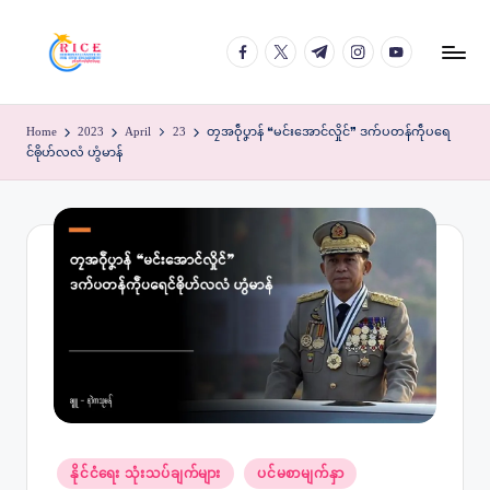
facebook.com
twitter.com
t.me
instagram.com
youtube.com
Skip
to
content
Home
2023
April
23
တၠအဝဵုပၞာန် ❝မင်းအောင်လှိုင်❞ ဒက်ပတန်ကဵုပရေ
င်ၜိုဟ်လလံ ဟွံမာန်
Posted
နိုင်ငံရေး သုံးသပ်ချက်များ
ပင်မစာမျက်နှာ
in