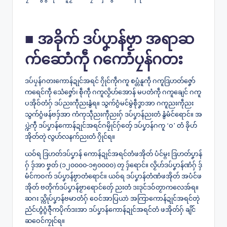
■ အခိုက် ဒပ်ပၞာန်ဗၟာ အရာဆ
က်ဆောံကဵု ဂကောံပၠန်ဂတး
ဒပ်ပၠန်ဂတးကောန်ဍုင်အရင် ဂၠိုင်ကဵုဂကူ စပ္တံနူကဵု ဂကူဒြဟတ်ဇၞော်
ကရေင်ကဵု သေံဇၞော်၊ စဵုကဵု ဂကူလၟိဟ်အောန် မပတံကဵု ဂကူချေင် ဂကူ
ပအိုဝ်တံဂှ် ဒပ်ညးကဵုညးနွံရ။ သွက်ဂွံမင်မွဲစဵုဒၞာအာ ဂကူညးကဵုညး
သွက်ဂွံဖန်ဗဒှ်အာ ကံကုသဵုညးကဵုညးဂှ် ဒပ်ပၞာန်ညးတံ နွံမံင်ရောင်။ အ
ပ္ဍဲကဵု ဒပ်ပၞာန်ကောန်ဍုင်အရင်ဂမၠိုင်ဂှ်တှ်ေ ဒပ်ပၞာန်ဂကူ ‘ဝ’ တံ ခိုဟ်
အိုတ်တုဲ လွဟ်လနက်ညးတံ ဂၠိုင်ရ။
ယဝ်ရ ဒြဟတ်ဒပ်ပၞာန် ကောန်ဍုင်အရင်တံဖအိုတ် ပံင်မ္ဂး ဒြဟတ်ပၞာန်
ဂှ် ဒှ်အာ ဗၞတ် (၁၂၀၀၀၀-၁၅၀၀၀၀) တၠ ဒှ်ရောင်။ လၟိဟ်ဒပ်ပၞာန်ဏံဂှ် ဒှ်
မံင်ကဝက် ဒပ်ပၞာန်ဗၟာတံရောင်။ ယဝ်ရ ဒပ်ပၞာန်တံဏံဖအိုတ် အပံင်ဖ
အိုတ် ဗတိုက်ဒပ်ပၞာန်ဗၟာရောင်တှ်ေ ညးတံ ဒးဒုင်ဒဝ်တၟာကလေအ်ရ။
ဆဂး သ္ကိုပ်ပၞာန်ဗမာတံဂှ် ဝေင်အာပြယာဲ အကြာကောန်ဍုင်အရင်တုဲ
ညံင်ဟွံဂွံဇီုကပိုက်ဒးအာ ဒပ်ပၞာန်ကောန်ဍုင်အရင်တံ ဖအိုတ်ဂှ် ချိင်
ဆဝေင်ကၠုင်ရ။