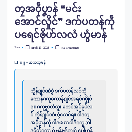
တၠအဝဵုပၞာန် ❝မင်း
အောင်လှိုင်❞ ဒက်ပတန်ကဵု
ပရေင်ၜိုဟ်လလံ ဟွံမာန်
Rice
April 23, 2023
No Comments
Posted
by
❏ ချူ – နာဲကသုမန်
ကၟိန်ဍုင်ဏံဝွံ ဒက်ပတန်လဝ်ကဵု
ကောန်ဂကူကောန်ဍုင်အရင်ဂမၠိုင်
ရ။ ဂကူဗၟာတံသၟး ကေင်အုပ်ဓုပ်လ
ဝ် ကၟိန်ဍုင်ဏံဟွံသေင်ရ။ ဝါဒတၠ
အဝဵုပၞာန်ကဵု ဝါဒမဟာဝါဒဳဂကူ (ဝါ
ဒၚိတ်ဂကူ) ဂှ် ဖန်ဗဒှ်ကၠုင် ပေါဲပၞာန်