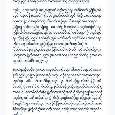
အလဵု မုညးတေံဗ္တောန်လဝ် အရာဏံဂှ် ဒးဂၠိုက်ဂၠာဲညိရောင်။
၁၉၆၂ ဂိတုမာတ်ဂှ် မဇပၞာန်ဗၟာတံ ဇၞော်ကၠုင်ရ။ အခိင်တေံ သ္ကိုပ်ပၞာန်
ဇၞော် ‘နေဝေန် (နေဝင်း)’ ဂှ်တှ်ေ မွဲအခိင်တေံ ဟွံမိက်ကဵု အခေါင်အရာ
ကုကောန်ဍုင်အရင်တံတုဲ သီထောံအဝဵုရ။ ဟီုအရေဝ် ‘ဖေဝ်ဒရာ’
(လ္ၚဵုချု ဖေဝ်ဒရေဝ်၊ လ္ၚဵုချု – ဖေဝ်ဒရဴ) ဂှ် ဒးဒုင်ရပ် ဒးဒုင်ဖျေံထံင်ရ။
က္ဍိုပ်သ္ကိုပ်ကောန်ဍုင်အရင် ညးမအာတ်မိက် ‘ဖေဝ်ဒရာ’ ဂှ် ဒးဒုင်ရပ်
ရ။ သ္ၚိနန် က္ဍိုပ်သ္ကိုပ်သေံဇၞော် (ရှမ်း) တံဂှ်တှ်ေ ဒးဒုင်စံင်ရ။ ‘ဖေဝ်ဒရာ’
ဟီုဂှ် အရာပါ်ပတိတ် နူကဵုကၟိန်ဍုင်ရောင် (ဖက်ဒရယ်ဆိုတာ
ပြည်ထောင်စုမှ ခွဲထွက်ရေးပဲ ဖြစ်တယ်) ရဴဝွံ ဟီုဂးတုဲ စုတ်စုတ်ပ္ဍဲက္ဍ
ဟ်ကွးဘာ ပ္ဍဲကဵုပရေင်ပညာ ဗွဲမလအ်လရ။ လညာတ်ဏံဂှ် ဒှ်အစ လ
ညာတ်မဟာဝါဒဳ ဂကူဗၟာရ။
စပတံနူကဵုပလီုကၠေံထောံ သၞောတ်ဖေဝ်ဒရာ၊ ဝါဒဖေဝ်ဒရာတုဲ နေဝေ
န်ကဵု သ္ကိုပ်ပၞာန်ဗၟာ မွဲသကအ်ဂှ် စတုဲ ပလီုကၠေံ အခေါင်အရာကောန်ဂ
ကူတံရ။ အခိင်တေံ အတိုင်ညးဇၞော်ဇၞော်တံ လဴစဂှ်မ္ဂး လိက်မန်ပိုဲ အခိ
င်တေံဂှ် ဂွံအခေါင် ပံက်လဝ် ဌာနလိက်မန် ပ္ဍဲကဵုတက္ကသိုလ်လေဝ်ကီု ဂွံ
အခေါင်ဗတောန်လိက်မန် ပ္ဍဲကဵုဘာအလဵုအသဳ စဵုကဵုတန်သၠုင်လေဝ်ကီု
ဒးဒုင်ကၟာတ်လဒဵု ဖအိုတ်ရ။ ပ္ဍဲကဵုတွဵုရးဍုင်သေံဂှ်မ္ဂး သ္ၚိဌာန်ဝင်နန် သၟိ
င်စဍုင် (စဴဖွာ – စော်ဘွား) တံ ပိုင်ပြဳလေဝ်တံဂှ် ဒးဒုင်ပလီုပလာ် ဒးဒုင်
စံင်ပလီုရ။ ပ္ဍဲကဵုတိဍာ်ချေင်ကဵု ကချေင်တံဂှ် ဘာချာတ်တံဂှ် ဒးဒုင်စံင်
ပလီုရ။