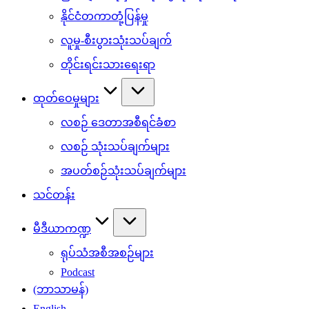
နိုင်ငံတကာတုံ့ပြန်မှု
လူမှု-စီးပွားသုံးသပ်ချက်
တိုင်းရင်းသားရေးရာ
ထုတ်ဝေမှုများ
လစဉ် ဒေတာအစီရင်ခံစာ
လစဉ် သုံးသပ်ချက်များ
အပတ်စဉ်သုံးသပ်ချက်များ
သင်တန်း
မီဒီယာကဏ္ဍ
ရုပ်သံအစီအစဉ်များ
Podcast
(ဘာသာမန်)
English