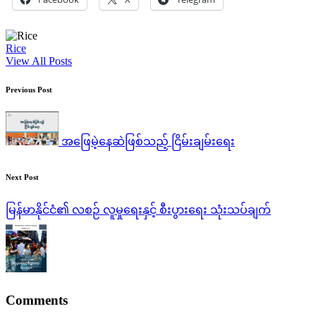
Rice
View All Posts
Post
Previous Post
navigation
အဖြေမဲ့နေဆဲဖြစ်သည့် ငြိမ်းချမ်းရေး
Next Post
မြန်မာနိုင်ငံ၏ လစဉ် လူမှုရေးနှင့် စီးပွားရေး သုံးသပ်ချက်
Comments