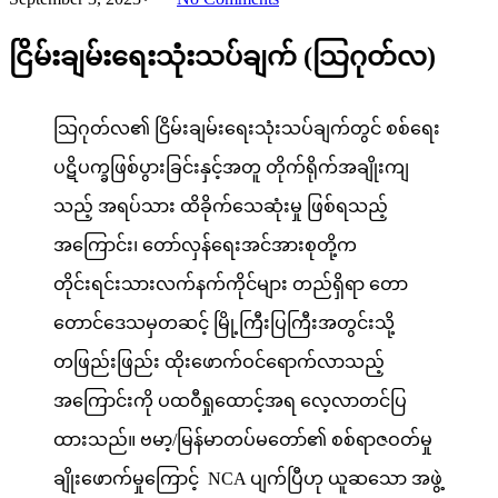
ငြိမ်းချမ်းရေးသုံးသပ်ချက် (သြဂုတ်လ)
သြဂုတ်လ၏ ငြိမ်းချမ်းရေးသုံးသပ်ချက်တွင် စစ်ရေး
ပဋိပက္ခဖြစ်ပွားခြင်းနှင့်အတူ တိုက်ရိုက်အချိုးကျ
သည့် အရပ်သား ထိခိုက်သေဆုံးမှု ဖြစ်ရသည့်
အကြောင်း၊ တော်လှန်ရေးအင်အားစုတို့က
တိုင်းရင်းသားလက်နက်ကိုင်များ တည်ရှိရာ တော
တောင်ဒေသမှတဆင့် မြို့ကြီးပြကြီးအတွင်းသို့
တဖြည်းဖြည်း ထိုးဖောက်ဝင်ရောက်လာသည့်
အကြောင်းကို ပထဝီရှုထောင့်အရ လေ့လာတင်ပြ
ထားသည်။ ဗမာ့/မြန်မာတပ်မတော်၏ စစ်ရာဇဝတ်မှု
ချိုးဖောက်မှုကြောင့် NCA ပျက်ပြီဟု ယူဆသော အဖွဲ့