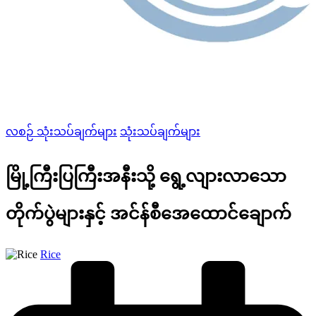
Posted
လစဉ် သုံးသပ်ချက်များ
သုံးသပ်ချက်များ
in
မြို့ကြီးပြကြီးအနီးသို့ ရွေ့လျားလာသော
တိုက်ပွဲများနှင့် အင်န်စီအေထောင်ချောက်
Posted
Rice
by