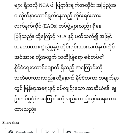
များ ရှိသလို NCA ပါ ပြဌာန်းချက်အတိုင်း အပြည့်အ
ဝ လိုက်နာဆောင်ရွက်နေသည့် တိုင်းရင်းသား
လက်နက်ကိုင် (EAOs) တပ်ဖွဲ့များလည်း ရှိနေ
ပြန်သည်။ ထို့ကြောင့် NCA နှင့် ပတ်သက်၍ အမြင်
သဘောထားကွဲလွဲမှုနှင့် တိုင်းရင်းသားလက်နက်ကိုင်
အင်အားစု တို့အတွက် သတိပြုစရာ စစ်တပ်၏
နိုင်ငံရေးထောင်ချောက် ရှိသည့် အကြောင်းကို
သတိပေးထားသည်။ ထို့နောက် နိုင်ငံတကာ စာမျက်နှာ
တွင် မြန်မာ့အရေးနှင့် စပ်လျဥ်းသော အာဆီယံ၏ ချ
ဥ်းကပ်မှုပုံစံအကြောင်းကိုလည်း ထည့်သွင်းရေးသား
ထားသည်။
Share this:
Facebook
X
Telegram