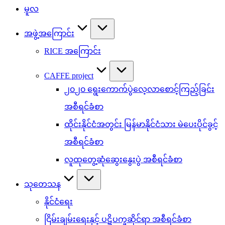
မူလ
အဖွဲ့အကြောင်း
RICE အကြောင်း
CAFFE project
၂၀၂၀ ရွေးကောက်ပွဲလေ့လာစောင့်ကြည့်ခြင်း
အစီရင်ခံစာ
ထိုင်းနိုင်ငံအတွင်း မြန်မာနိုင်ငံသား မဲပေးပိုင်ခွင့်
အစီရင်ခံစာ
လူထုတွေ့ဆုံဆွေးနွေးပွဲ အစီရင်ခံစာ
သုတေသန
နိုင်ငံရေး
ငြိမ်းချမ်းရေးနှင့် ပဋိပက္ခဆိုင်ရာ အစီရင်ခံစာ