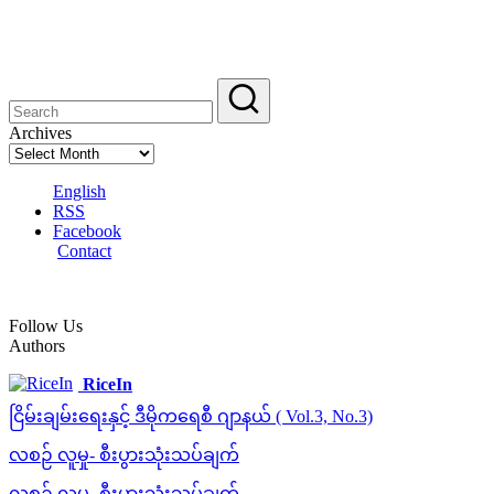
Archives
English
RSS
Facebook
Contact
Follow Us
Authors
RiceIn
ငြိမ်းချမ်းရေးနှင့် ဒီမိုကရေစီ ဂျာနယ် ( Vol.3, No.3)
လစဉ် လူမှု- စီးပွားသုံးသပ်ချက်
လစဉ် လူမှု- စီးပွားသုံးသပ်ချက်