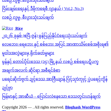
ငြိမ်းချမ်းရေးနှင့် ဒီမိုကရေစီ ဂျာနယ် ( Vol.2, No.3)
လစဉ် လူမှု- စီးပွားသုံးသပ်ချက်
Rice
၂၀၂၆ ခုနှစ် (ဧပြီ-ဇွန်) မွန်ပြည်နိုင်ငံရေးသုံးသပ်ချက်
လေဘေး၊ ရေဘေး နှင့် စစ်ဘေး အပြင် အာဏာသိမ်းစစ်အစိုးရ၏
မူဝါဒအလွဲများမှ ရိုက်ခတ်မှုများ
မွန်နှင့် တောင်ပိုင်းဒေသ (၁၄) မြို့နယ် လစဉ် စစ်ရေးပဋိပက္ခ
အချက်အလက် ဆိုင်ရာ အစီရင်ခံစာ
ပရေင်ဆိုက်ဗ္ဒက် ဍုၚ်ဒေသ အာဇြဳယျာန် ပြံၚ်သၠာဲကၠုၚ် ပ္ဍဲပရေၚ်ကၟိန်
ဍုၚ်ဗၟာ
မြန်မာနှင့် အာဆီယံ – ပြောင်းလဲနေသော ဒေသတွင်းဟန်ချက်
Copyright 2026 —
. All rights reserved.
Bloghash WordPress