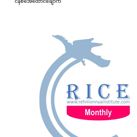
င်န်စီအေထောင်ချောက်