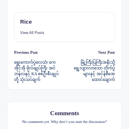
Rice
View All Posts
Post
Previous Post
Next Post
ရွေးကောက်ပွဲလေသံ၊ ကေ
မြို့ကြီးပြကြီးအနီးသို့
navigation
အိုင်အို ဗိုလ်ချုပ်ကြီး အင်
ရွေ့လျားလာသော တိုက်ပွဲ
ဘန်လနှင့် KA စစ်ဦးစီးချုပ်
များနှင့် အင်န်စီအေ
တို့ သုံးသပ်ချက်
ထောင်ချောက်
Comments
No comments yet. Why don’t you start the discussion?