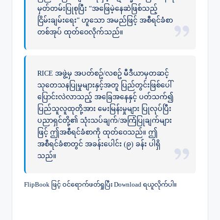
မှတ်တမ်းပြုစုပြီး “အဖြေမဲ့နေဆဲဖြစ်သည့်
ငြိမ်းချမ်းရေး” ဟူသော အမည်ဖြင့် အစီရင်ခံစာ
တစ်အုပ် ထုတ်ဝေလိုက်သည်။
RICE အဖွဲ့မှ အပတ်စဥ်/လစဥ် မီဒီယာမှတဆင့်
သုတေသနပြုမှုများနှင့်အတူ ပြည်တွင်းဖြစ်ပေါ်
ပြောင်းလဲလာသည့် အခြေအနေနှင့် ပတ်သက်၍
ပြည်သူလူထုတို့အား မေးမြန်းမှုများ ပြုလုပ်ပြီး
ပညာရှင်တို့၏ သုံးသပ်ချက်/အကြံပြုချက်များ
ဖြင့် ဤအစီရင်ခံစာကို ထုတ်ဝေသည်။ ဤ
အစီရင်ခံစာတွင် အခန်းပေါင်း (၉) ခန်း ပါရှိ
သည်။
FlipBook ဖြင့် ဝင်ရောက်ဖတ်ရှုပြီး Download ရယူလိုက်ပါ။