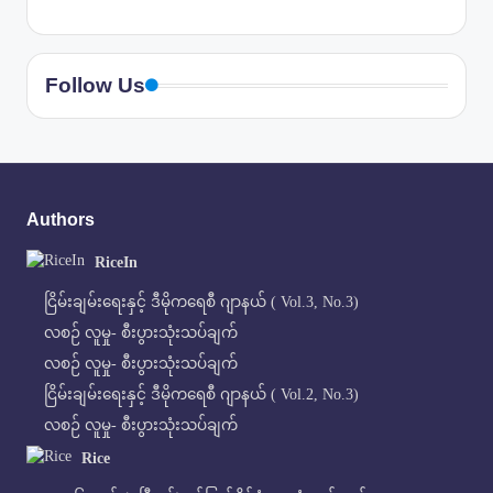
Follow Us
Authors
RiceIn
ငြိမ်းချမ်းရေးနှင့် ဒီမိုကရေစီ ဂျာနယ် ( Vol.3, No.3)
လစဉ် လူမှု- စီးပွားသုံးသပ်ချက်
လစဉ် လူမှု- စီးပွားသုံးသပ်ချက်
ငြိမ်းချမ်းရေးနှင့် ဒီမိုကရေစီ ဂျာနယ် ( Vol.2, No.3)
လစဉ် လူမှု- စီးပွားသုံးသပ်ချက်
Rice