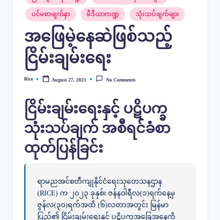
in
ပင်မစာမျက်နှာ
မီဒီယာကဏ္ဍ
သုံးသပ်ချက်များ
အဖြေမဲ့နေဆဲဖြစ်သည့်
ငြိမ်းချမ်းရေး
Rice
August 27, 2023
No Comments
Posted
by
ငြိမ်းချမ်းရေးနှင့် ပဋိပက္ခ
သုံးသပ်ချက် အစီရင်ခံစာ
ထုတ်ပြန်ခြင်း
ရာမညအင်စတီကျုနိုင်ငံရေးသုတေသနဌာန
(RICE) က ၂၀၂၃ ခုနှစ်၊ ဇန်နဝါရီလ(၁)ရက်နေ့မှ
ဇွန်လ(၃၀)ရက်အထိ (၆)လတာအတွင်း မြန်မာ
ပြည်၏ ငြိမ်းချမ်းရေးနှင့် ပဋိပက္ခအခြေအနေကို