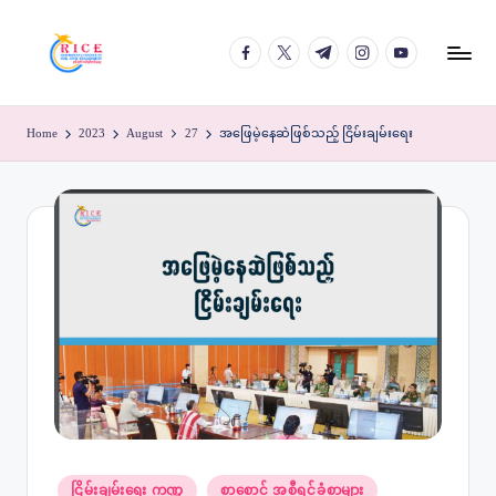
facebook.com
twitter.com
t.me
instagram.com
youtube.com
Skip
to
content
Home
2023
August
27
အဖြေမဲ့နေဆဲဖြစ်သည့် ငြိမ်းချမ်းရေး
Posted
ငြိမ်းချမ်းရေး ကဏ္ဍ
စာစောင် အစီရင်ခံစာများ