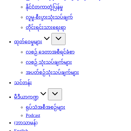
နိုင်ငံတကာတုံ့ပြန်မှု
လူမှု-စီးပွားသုံးသပ်ချက်
တိုင်းရင်းသားရေးရာ
ထုတ်ဝေမှုများ
လစဉ် ဒေတာအစီရင်ခံစာ
လစဉ် သုံးသပ်ချက်များ
အပတ်စဉ်သုံးသပ်ချက်များ
သင်တန်း
မီဒီယာကဏ္ဍ
ရုပ်သံအစီအစဉ်များ
Podcast
(ဘာသာမန်)
English