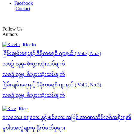
Facebook
Contact
Follow Us
Authors
RiceIn
ငြိမ်းချမ်းရေးနှင့် ဒီမိုကရေစီ ဂျာနယ် ( Vol.3, No.3)
လစဉ် လူမှု- စီးပွားသုံးသပ်ချက်
လစဉ် လူမှု- စီးပွားသုံးသပ်ချက်
ငြိမ်းချမ်းရေးနှင့် ဒီမိုကရေစီ ဂျာနယ် ( Vol.2, No.3)
လစဉ် လူမှု- စီးပွားသုံးသပ်ချက်
Rice
လေဘေး၊ ရေဘေး နှင့် စစ်ဘေး အပြင် အာဏာသိမ်းစစ်အစိုးရ၏
မူဝါဒအလွဲများမှ ရိုက်ခတ်မှုများ