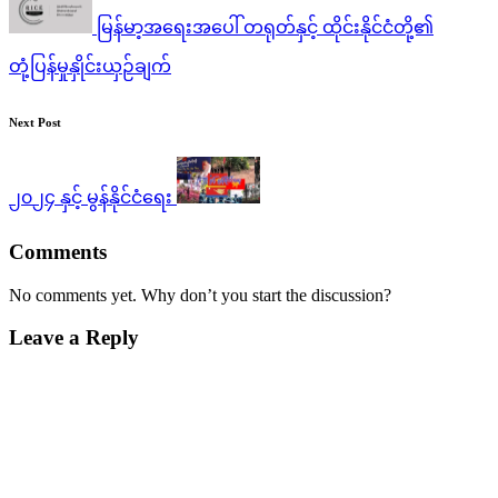
မြန်မာ့အရေးအပေါ် တရုတ်နှင့် ထိုင်းနိုင်ငံတို့၏
တုံ့ပြန်မှုနှိုင်းယှဉ်ချက်
Next Post
၂၀၂၄ နှင့် မွန်နိုင်ငံရေး
Comments
No comments yet. Why don’t you start the discussion?
Leave a Reply