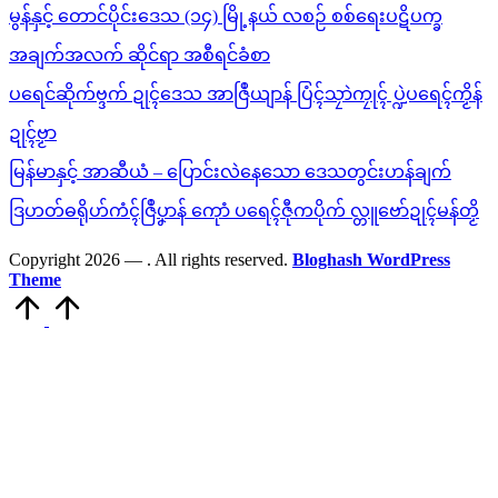
မွန်နှင့် တောင်ပိုင်းဒေသ (၁၄) မြို့နယ် လစဉ် စစ်ရေးပဋိပက္ခ
အချက်အလက် ဆိုင်ရာ အစီရင်ခံစာ
ပရေင်ဆိုက်ဗ္ဒက် ဍုၚ်ဒေသ အာဇြဳယျာန် ပြံၚ်သၠာဲကၠုၚ် ပ္ဍဲပရေၚ်ကၟိန်
ဍုၚ်ဗၟာ
မြန်မာနှင့် အာဆီယံ – ပြောင်းလဲနေသော ဒေသတွင်းဟန်ချက်
ဒြဟတ်ဓရိုဟ်ကံၚ်ဇြဳပၞာန် ကေုာံ ပရေၚ်ဇီုကပိုက် လ္တူဗော်ဍုၚ်မန်တၟိ
Copyright 2026 —
. All rights reserved.
Bloghash WordPress
Theme
Scroll
to
Top