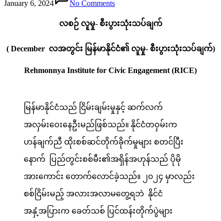
January 6, 2024
No Comments
လစဉ် လူမှု- စီးပွားသုံးသပ်ချက်
( December လအတွင်း မြန်မာနိုင်ငံ၏ လူမှု- စီးပွားသုံးသပ်ချက်)
Rehmonnya Institute for Civic Engagement (RICE)
မြန်မာနိုင်ငံသည် ငြိမ်းချမ်းမှုနှင့် ဆက်လက်
အလှမ်းဝေးနေဦးမည်ဖြစ်သည်။ နိုင်ငံတဝှမ်းက
ဟန်ချက်ညီ ထိုးစစ်ဆင်တိုက်ခိုက်မှုများ စတင်ပြီး
နောက် ပြည်တွင်းစစ်မီး၏အရှိန်အဟုန်သည် ပိုမို
အားကောင်း တောက်လောင်ခဲ့သည်။ ၂၀၂၄ မှာလည်း
စစ်ငြိမ်းမည့် အလားအလာမတွေ့ရဘဲ နိုင်ငံ
အနှံ့အပြားက ခေတ်သစ် ပြင်ထန်းတိုက်ပွဲများ