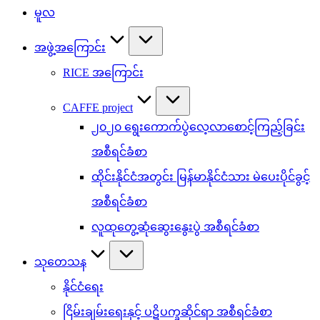
မူလ
အဖွဲ့အကြောင်း
RICE အကြောင်း
CAFFE project
၂၀၂၀ ရွေးကောက်ပွဲလေ့လာစောင့်ကြည့်ခြင်း
အစီရင်ခံစာ
ထိုင်းနိုင်ငံအတွင်း မြန်မာနိုင်ငံသား မဲပေးပိုင်ခွင့်
အစီရင်ခံစာ
လူထုတွေ့ဆုံဆွေးနွေးပွဲ အစီရင်ခံစာ
သုတေသန
နိုင်ငံရေး
ငြိမ်းချမ်းရေးနှင့် ပဋိပက္ခဆိုင်ရာ အစီရင်ခံစာ