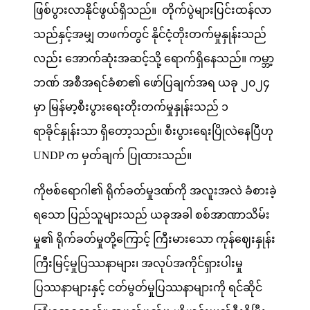
ဖြစ်ပွားလာနိုင်ဖွယ်ရှိသည်။ တိုက်ပွဲများပြင်းထန်လာ
သည်နှင့်အမျှ တဖက်တွင် နိုင်ငံ့တိုးတက်မှုနှုန်းသည်
လည်း အောက်ဆုံးအဆင့်သို့ ရောက်ရှိနေသည်။ ကမ္ဘာ့
ဘဏ် အစီအရင်ခံစာ၏ ဖော်ပြချက်အရ ယခု ၂၀၂၄
မှာ မြန်မာ့စီးပွားရေးတိုးတက်မှုနှုန်းသည် ၁
ရာခိုင်နှုန်းသာ ရှိတော့သည်။ စီးပွားရေးပြိုလဲနေပြီဟု
UNDP က မှတ်ချက် ပြုထားသည်။
ကိုဗစ်ရောဂါ၏ ရိုက်ခတ်မှုဒဏ်ကို အလူးအလဲ ခံစားခဲ့
ရသော ပြည်သူများသည် ယခုအခါ စစ်အာဏာသိမ်း
မှု၏ ရိုက်ခတ်မှုတို့ကြောင့် ကြီးမားသော ကုန်ဈေးနှုန်း
ကြီးမြင့်မှုပြဿနာများ၊ အလုပ်အကိုင်ရှားပါးမှု
ပြဿနာများနှင့် ငတ်မွတ်မှုပြဿနာများကို ရင်ဆိုင်