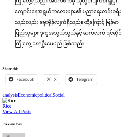
ကြုံတွေ့ရသည်။ အဖက်ဖက်မှ ယိုယွင်းပျက်စီးရှိပြီး
ကျောင်းနေအရွယ်ကလေးများ၏ ပညာရေးလမ်းခရီး
သည်လည်း မှေးမှိန်လျက်ရှိသည်။ ထို့ကြောင့် မြန်မာ
ပြည်သူများ ဒုက္ခအသွယ်သွယ်နှင့် ဆက်လက် ရင်ဆိုင်
ကြုံတွေ့ နေရဦးပေမည် ဖြစ်သည်။
Share this:
Facebook
X
Telegram
Tags:
analysis
Economic
political
Social
Rice
View All Posts
Post
Previous Post
navigation