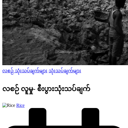
Posted
လစဉ် သုံးသပ်ချက်များ
သုံးသပ်ချက်များ
in
လစဉ် လူမှု- စီးပွားသုံးသပ်ချက်
Posted
Rice
by