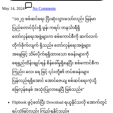
May 14, 2024
No Comments
“၁၀၂၇ စစ်ဆင်ရေး ပြီးဆုံးသွားသော်လည်း မြန်မာ
ပြည်တောင်ပိုင်းရှိ မွန်၊ ကရင်၊ တနင်္သာရီရှိ
တော်လှန်ရေးအဖွဲ့များက စစ်ကောင်စီကို ဆက်လက်
တိုက်ခိုက်လျက် ရှိသည်။ တော်လှန်ရေးအဖွဲ့များ
အနေဖြင့် သိမ်းပိုက်ရရှိထားသော စခန်းများကို
ရေရှည်ထိန်းချုပ်ရန် စိန်ခေါ်မှုရှိနေပြီး စစ်ကောင်စီက
ကြည်း၊ လေ၊ ရေ ဖြင့် ၎င်းတို့၏ တပ်စခန်းများ
ပြန်လည်ရရှိအောင် အောင်ဇေယျ စစ်ဆင်ရေးကဲ့သို့
မြေလှန်စနစ် အသုံးပြုလာနေပြီ ဖြစ်သည်။”
Flipbook ဖွင့်ဖတ်ပြီး ‌Download ရယူနိုင်သလို အောက်တွင်
ရုပ်သံဖြင့်လည်း ကြည့်ရှုနိုင်သည်။