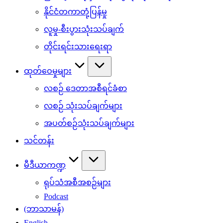
နိုင်ငံတကာတုံ့ပြန်မှု
လူမှု-စီးပွားသုံးသပ်ချက်
တိုင်းရင်းသားရေးရာ
ထုတ်ဝေမှုများ
လစဉ် ဒေတာအစီရင်ခံစာ
လစဉ် သုံးသပ်ချက်များ
အပတ်စဉ်သုံးသပ်ချက်များ
သင်တန်း
မီဒီယာကဏ္ဍ
ရုပ်သံအစီအစဉ်များ
Podcast
(ဘာသာမန်)
English