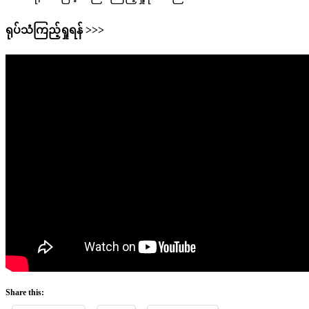
ရုပ်သံကြည့်ရှုရန် >>>
Share this: