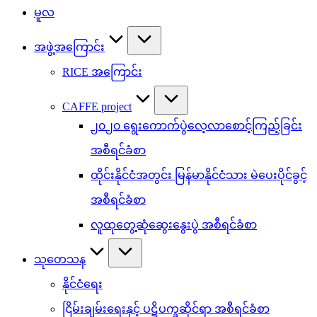
မူလ
အဖွဲ့အကြောင်း
RICE အကြောင်း
CAFFE project
၂၀၂၀ ရွေးကောက်ပွဲလေ့လာစောင့်ကြည့်ခြင်း
အစီရင်ခံစာ
ထိုင်းနိုင်ငံအတွင်း မြန်မာနိုင်ငံသား မဲပေးပိုင်ခွင့်
အစီရင်ခံစာ
လူထုတွေ့ဆုံဆွေးနွေးပွဲ အစီရင်ခံစာ
သုတေသန
နိုင်ငံရေး
ငြိမ်းချမ်းရေးနှင့် ပဋိပက္ခဆိုင်ရာ အစီရင်ခံစာ