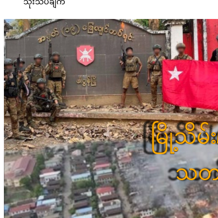
သုံးသပ်ချက်