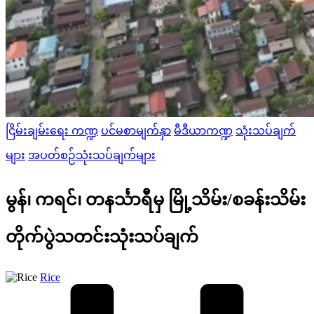
Posted
ငြိမ်းချမ်းရေး ကဏ္ဍ
ပင်မစာမျက်နှာ
မီဒီယာကဏ္ဍ
သုံးသပ်ချက်
in
များ
အပတ်စဉ်သုံးသပ်ချက်များ
မွန်၊ ကရင်၊ တနင်္သာရီမှ မြို့သိမ်း/စခန်းသိမ်း
တိုက်ပွဲသတင်းသုံးသပ်ချက်
Posted
Rice
by