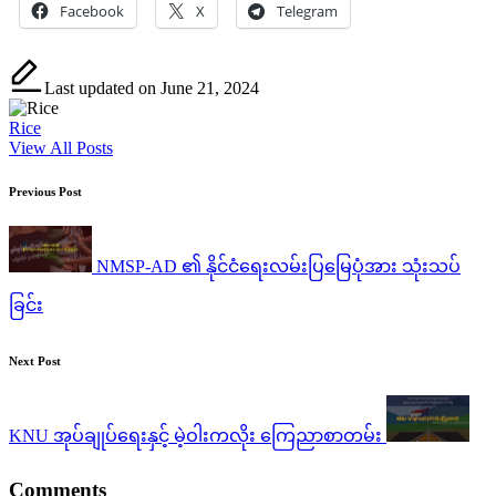
Facebook
X
Telegram
Last updated on June 21, 2024
Rice
View All Posts
Post
Previous Post
navigation
NMSP-AD ၏ နိုင်ငံရေးလမ်းပြမြေပုံအား သုံးသပ်
ခြင်း
Next Post
KNU အုပ်ချုပ်ရေးနှင့် မဲ့ဝါးကလိုး ကြေညာစာတမ်း
Comments