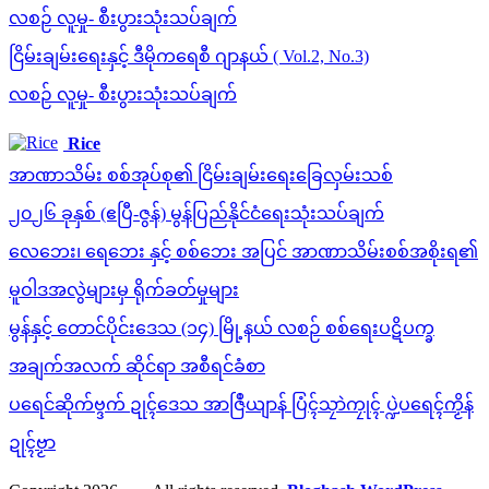
လစဉ် လူမှု- စီးပွားသုံးသပ်ချက်
ငြိမ်းချမ်းရေးနှင့် ဒီမိုကရေစီ ဂျာနယ် ( Vol.2, No.3)
လစဉ် လူမှု- စီးပွားသုံးသပ်ချက်
Rice
အာဏာသိမ်း စစ်အုပ်စု၏ ငြိမ်းချမ်းရေးခြေလှမ်းသစ်
၂၀၂၆ ခုနှစ် (ဧပြီ-ဇွန်) မွန်ပြည်နိုင်ငံရေးသုံးသပ်ချက်
လေဘေး၊ ရေဘေး နှင့် စစ်ဘေး အပြင် အာဏာသိမ်းစစ်အစိုးရ၏
မူဝါဒအလွဲများမှ ရိုက်ခတ်မှုများ
မွန်နှင့် တောင်ပိုင်းဒေသ (၁၄) မြို့နယ် လစဉ် စစ်ရေးပဋိပက္ခ
အချက်အလက် ဆိုင်ရာ အစီရင်ခံစာ
ပရေင်ဆိုက်ဗ္ဒက် ဍုၚ်ဒေသ အာဇြဳယျာန် ပြံၚ်သၠာဲကၠုၚ် ပ္ဍဲပရေၚ်ကၟိန်
ဍုၚ်ဗၟာ