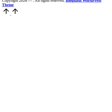
Copyright 2026 —
. All rights reserved.
Bloghash WordPress
Theme
Scroll
to
Top