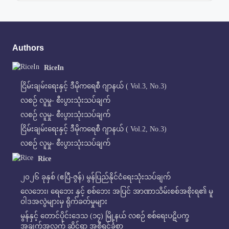
Authors
RiceIn
ငြိမ်းချမ်းရေးနှင့် ဒီမိုကရေစီ ဂျာနယ် ( Vol.3, No.3)
လစဉ် လူမှု- စီးပွားသုံးသပ်ချက်
လစဉ် လူမှု- စီးပွားသုံးသပ်ချက်
ငြိမ်းချမ်းရေးနှင့် ဒီမိုကရေစီ ဂျာနယ် ( Vol.2, No.3)
လစဉ် လူမှု- စီးပွားသုံးသပ်ချက်
Rice
၂၀၂၆ ခုနှစ် (ဧပြီ-ဇွန်) မွန်ပြည်နိုင်ငံရေးသုံးသပ်ချက်
လေဘေး၊ ရေဘေး နှင့် စစ်ဘေး အပြင် အာဏာသိမ်းစစ်အစိုးရ၏ မူ
ဝါဒအလွဲများမှ ရိုက်ခတ်မှုများ
မွန်နှင့် တောင်ပိုင်းဒေသ (၁၄) မြို့နယ် လစဉ် စစ်ရေးပဋိပက္ခ
အချက်အလက် ဆိုင်ရာ အစီရင်ခံစာ