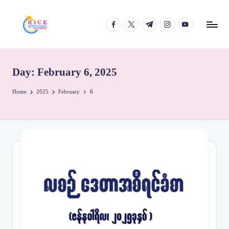
facebook.com
twitter.com
t.me
instagram.com
youtube.com
Skip
to
content
Day:
February 6, 2025
Home
2025
February
6