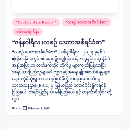
Posted
❝Monthly Data Report ❞
❝လစဉ် ဒေတာအစီရင်ခံစာ❞
in
ပင်မစာမျက်နှာ
❝ဇန်နဝါရီလ ၊လစဉ် ဒေတာအစီရင်ခံစာ❞
❝လစဉ် ဒေတာအစီရင်ခံစာ❞ ( ဇန်နဝါရီလ ၊ ၂၀၂၅ ခုနှစ် )
■မြန်မာနိုင်ငံတွင် စစ်ရေးပဋိပက္ခပြင်းထန်လာမှုနှင့်အတူ နိုင်ငံ
အနှံ့အပြားက လက်နက်ကိုင် တိုက်ပွဲ များကျယ်ပြန့်လာပြီး
အရပ်သားပြည်သူများ၏ လူ့အခွင့်အရေးချိုးဖောက်ခံရမှုများ
လည်း ပိုမိုဆိုးရွား လာသည်။ မိမိတို့ ရာမညအင်စတီကျု
သုတေသနဌာန (RICE) မှ မြန်မာပြည် တောင်ပိုင်းရှိကရင်နီ
ပြည်နယ်၊ ကရင်ပြည်နယ်၊ မွန်ပြည်နယ် နှင့် တနင်္သာရီတိုင်း တို့
တွင်…
Rice
February 6, 2025
Posted
by