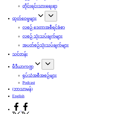
တိုင်းရင်းသားရေးရာ
ထုတ်ဝေမှုများ
လစဉ် ဒေတာအစီရင်ခံစာ
လစဉ် သုံးသပ်ချက်များ
အပတ်စဉ်သုံးသပ်ချက်များ
သင်တန်း
မီဒီယာကဏ္ဍ
ရုပ်သံအစီအစဉ်များ
Podcast
(ဘာသာမန်)
English
facebook.com
twitter.com