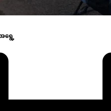
ုအရွေ့