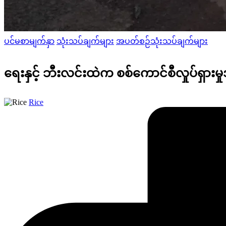
Posted
ပင်မစာမျက်နှာ
သုံးသပ်ချက်များ
အပတ်စဉ်သုံးသပ်ချက်များ
in
ရေးနှင့် ဘီးလင်းထဲက စစ်ကောင်စီလှုပ်ရှားမှ
Posted
Rice
by