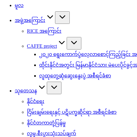
မူလ
အဖွဲ့အကြောင်း
RICE အကြောင်း
CAFFE project
၂၀၂၀ ရွေးကောက်ပွဲလေ့လာစောင့်ကြည့်ခြင်း အစ
ထိုင်းနိုင်ငံအတွင်း မြန်မာနိုင်ငံသား မဲပေးပိုင်ခွင့
လူထုတွေ့ဆုံဆွေးနွေးပွဲ အစီရင်ခံစာ
သုတေသန
နိုင်ငံရေး
ငြိမ်းချမ်းရေးနှင့် ပဋိပက္ခဆိုင်ရာ အစီရင်ခံစာ
နိုင်ငံတကာတုံ့ပြန်မှု
လူမှု-စီးပွားသုံးသပ်ချက်