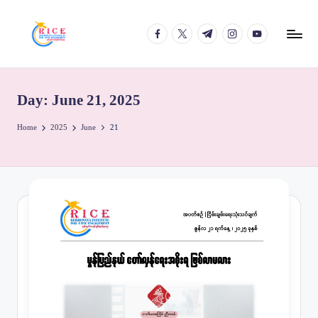
facebook.com
twitter.com
t.me
instagram.com
youtube.com
Skip
to
content
Day:
June 21, 2025
Home
2025
June
21