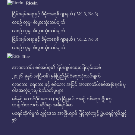
RiceIn
ငြိမ်းချမ်းရေးနှင့် ဒီမိုကရေစီ ဂျာနယ် ( Vol.3, No.3)
လစဉ် လူမှု- စီးပွားသုံးသပ်ချက်
လစဉ် လူမှု- စီးပွားသုံးသပ်ချက်
ငြိမ်းချမ်းရေးနှင့် ဒီမိုကရေစီ ဂျာနယ် ( Vol.2, No.3)
လစဉ် လူမှု- စီးပွားသုံးသပ်ချက်
Rice
အာဏာသိမ်း စစ်အုပ်စု၏ ငြိမ်းချမ်းရေးခြေလှမ်းသစ်
၂၀၂၆ ခုနှစ် (ဧပြီ-ဇွန်) မွန်ပြည်နိုင်ငံရေးသုံးသပ်ချက်
လေဘေး၊ ရေဘေး နှင့် စစ်ဘေး အပြင် အာဏာသိမ်းစစ်အစိုးရ၏ မူ
ဝါဒအလွဲများမှ ရိုက်ခတ်မှုများ
မွန်နှင့် တောင်ပိုင်းဒေသ (၁၄) မြို့နယ် လစဉ် စစ်ရေးပဋိပက္ခ
အချက်အလက် ဆိုင်ရာ အစီရင်ခံစာ
ပရေင်ဆိုက်ဗ္ဒက် ဍုၚ်ဒေသ အာဇြဳယျာန် ပြံၚ်သၠာဲကၠုၚ် ပ္ဍဲပရေၚ်ကၟိန်ဍုၚ်
ဗၟာ