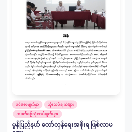
Posted
ပင်မစာမျက်နှာ
သုံးသပ်ချက်များ
in
အပတ်စဉ်သုံးသပ်ချက်များ
မွန်ပြည်နယ် တော်လှန်ရေးအစိုးရ ဖြစ်လာမ