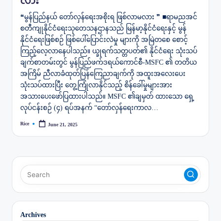
လား
❝မွန်ပြည်နယ် တော်လှန်ရေးအစိုးရ ဖြစ်လာမလား ❞ ■ရာမညအင်
စတီကျုနိုင်ငံရေးသုတေသနဌာနသည် မြန်မာ့နိုင်ငံရေးနှင့် မွန်
နိုင်ငံရေးဖြစ်စဉ် ဖြစ်ပေါ်ပြောင်းလဲမှု များကို အမြဲတစေ စောင့်
ကြည့်လေ့လာနေပါသည်။ ယ္ခုရက်သတ္တပတ်၏ နိုင်ငံရေး သုံးသပ်
ချက်စာတမ်းတွင် မွန်ပြည်ဖက်ဒရယ်ကောင်စီ-MSFC ၏ တတိယ
အကြိမ် ညီလာခံထုတ်ပြန်ကြေညာချက်ကို အထူးအလေးပေး
သုံးသပ်ထားပြီး တွေ့ကြုံလာနိုင်သည့် စိန်ခေါ်မှုများအား
အသားပေးဖော်ပြထားပါသည်။ MSFC ၏ချမှတ် ထားသော ရှေ့
လုပ်ငန်းစဉ် (၄) ရပ်အနက် “တော်လှန်ရေးကာလ…
Rice
June 21, 2025
Posted
by
Archives