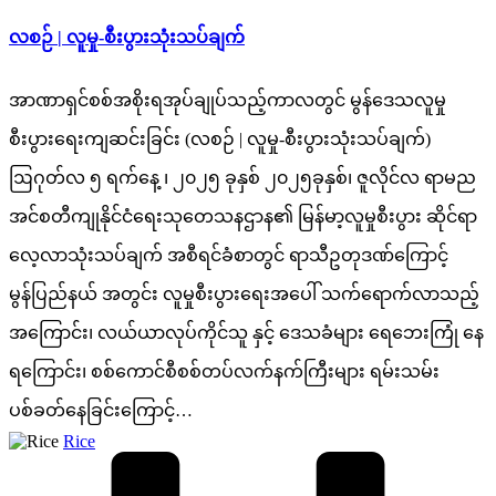
လစဉ် | လူမှု-စီးပွားသုံးသပ်ချက်
အာဏာရှင်စစ်အစိုးရအုပ်ချုပ်သည့်ကာလတွင် မွန်ဒေသလူမှု
စီးပွားရေးကျဆင်းခြင်း (လစဉ် | လူမှု-စီးပွားသုံးသပ်ချက်)
ဩဂုတ်လ ၅ ရက်နေ့ ၊ ၂၀၂၅ ခုနှစ် ၂၀၂၅ခုနှစ်၊ ဇူလိုင်လ ရာမည
အင်စတီကျုနိုင်ငံရေးသုတေသနဌာန၏ မြန်မာ့လူမှုစီးပွား ဆိုင်ရာ
လေ့လာသုံးသပ်ချက် အစီရင်ခံစာတွင် ရာသီဥတုဒဏ်ကြောင့်
မွန်ပြည်နယ် အတွင်း လူမှုစီးပွားရေးအပေါ် သက်ရောက်လာသည့်
အကြောင်း၊ လယ်ယာလုပ်ကိုင်သူ နှင့် ဒေသခံများ ရေဘေးကြုံ နေ
ရကြောင်း၊ စစ်ကောင်စီစစ်တပ်လက်နက်ကြီးများ ရမ်းသမ်း
ပစ်ခတ်နေခြင်းကြောင့်…
Posted
Rice
by