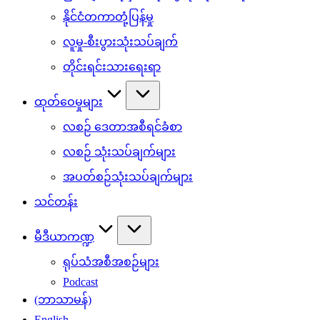
နိုင်ငံတကာတုံ့ပြန်မှု
လူမှု-စီးပွားသုံးသပ်ချက်
တိုင်းရင်းသားရေးရာ
ထုတ်ဝေမှုများ
လစဉ် ဒေတာအစီရင်ခံစာ
လစဉ် သုံးသပ်ချက်များ
အပတ်စဉ်သုံးသပ်ချက်များ
သင်တန်း
မီဒီယာကဏ္ဍ
ရုပ်သံအစီအစဉ်များ
Podcast
(ဘာသာမန်)
English