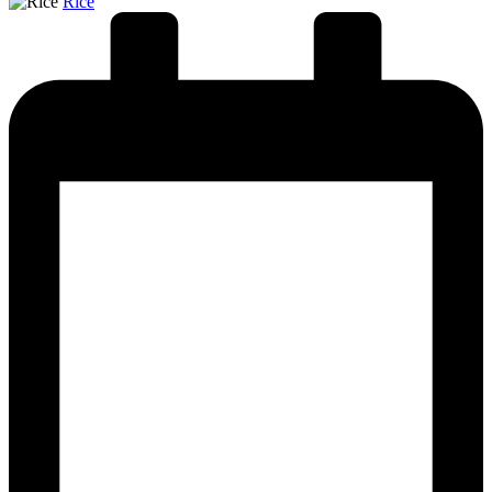
Posted
Rice
by