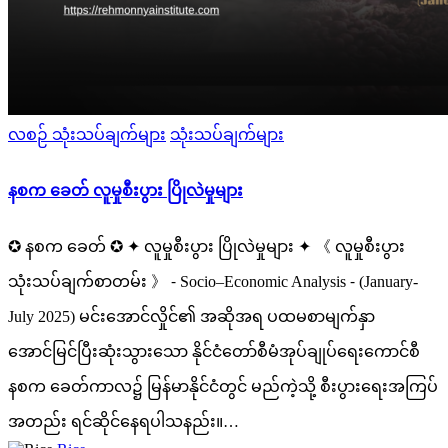
Posted
လစဉ် သုံးသပ်ချက်များ
သုံးသပ်ချက်များ
in
နစက ခေတ် လူမှုစီးပွား ပြိုလဲမှုများ
✪ နစက ခေတ် ✪ ✦ လူမှုစီးပွား ပြိုလဲမှုများ ✦ 《 လူမှုစီးပွား
သုံးသပ်ချက်စာတမ်း 》 ⁃ Socio–Economic Analysis ⁃ (January-
July 2025) မင်းအောင်လှိုင်၏ အဆိုအရ ပထမစာမျက်နှာ
အောင်မြင်ပြီးဆုံးသွားသော နိုင်ငံတော်စီမံအုပ်ချုပ်ရေးကောင်စီ
နစက ခေတ်ကာလ၌ မြန်မာနိုင်ငံတွင် မည်ကဲ့သို့ စီးပွားရေးအကြပ်
အတည်း ရင်ဆိုင်နေရပါသနည်း။…