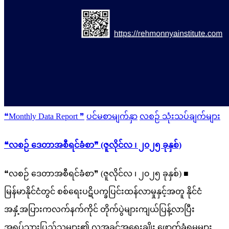
Posted
❝Monthly Data Report ❞
ပင်မစာမျက်နှာ
လစဉ် သုံးသပ်ချက်များ
in
❝လစဉ် ဒေတာအစီရင်ခံစာ❞ (ဇူလိုင်လ ၊ ၂၀၂၅ ခုနှစ်)
❝လစဉ် ဒေတာအစီရင်ခံစာ❞ (ဇူလိုင်လ ၊ ၂၀၂၅ ခုနှစ်) ■
မြန်မာနိုင်ငံတွင် စစ်ရေးပဋိပက္ခပြင်းထန်လာမှုနှင့်အတူ နိုင်ငံ
အနှံ့အပြားကလက်နက်ကိုင် တိုက်ပွဲများကျယ်ပြန့်လာပြီး
အရပ်သားပြည်သူများ၏ လူ့အခွင့်အရေးချိုး ဖောက်ခံရမှုများ