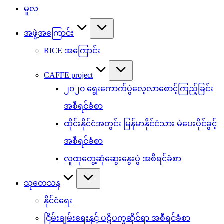
မူလ
အဖွဲ့အကြောင်း
RICE အကြောင်း
CAFFE project
၂၀၂၀ ရွေးကောက်ပွဲလေ့လာစောင့်ကြည့်ခြင်း
အစီရင်ခံစာ
ထိုင်းနိုင်ငံအတွင်း မြန်မာနိုင်ငံသား မဲပေးပိုင်ခွင့်
အစီရင်ခံစာ
လူထုတွေ့ဆုံဆွေးနွေးပွဲ အစီရင်ခံစာ
သုတေသန
နိုင်ငံရေး
ငြိမ်းချမ်းရေးနှင့် ပဋိပက္ခဆိုင်ရာ အစီရင်ခံစာ