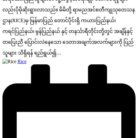
လည်းပိုမိုဆိုးရွားလာသည်။ မိမိတို့ ရာမညအင်စတီကျုသုတေသန
ဌာန(RICE)မှ မြန်မာပြည် တောင်ပိုင်းရှိ ကယားပြည်နယ်၊
ကရင်ပြည်နယ်၊ မွန်ပြည်နယ် နှင့် တနင်္သာရီတိုင်းတို့တွင် အချိန်နှင့်
တပြေးညီ ပြောင်းလဲနေသော ဒေတာအချက်အလက်များကို ပြည်
သူများ သိရှိရန် ရည်ရွယ်၍…
Posted
Rice
by