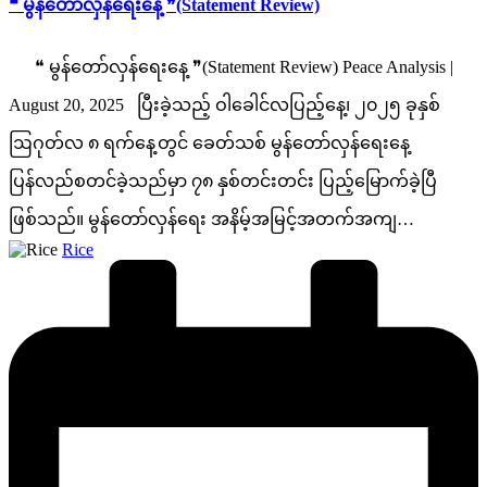
❝ မွန်တော်လှန်ရေးနေ့ ❞(Statement Review)
❝ မွန်တော်လှန်ရေးနေ့ ❞(Statement Review) Peace Analysis |
August 20, 2025 ပြီးခဲ့သည့် ဝါခေါင်လပြည့်နေ့၊ ၂၀၂၅ ခုနှစ်
ဩဂုတ်လ ၈ ရက်နေ့တွင် ခေတ်သစ် မွန်တော်လှန်ရေးနေ့
ပြန်လည်စတင်ခဲ့သည်မှာ ၇၈ နှစ်တင်းတင်း ပြည့်မြောက်ခဲ့ပြီ
ဖြစ်သည်။ မွန်တော်လှန်ရေး အနိမ့်အမြင့်အတက်အကျ…
Posted
Rice
by