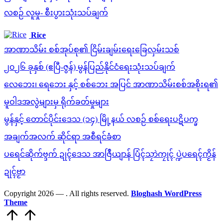
လစဉ် လူမှု- စီးပွားသုံးသပ်ချက်
Rice
အာဏာသိမ်း စစ်အုပ်စု၏ ငြိမ်းချမ်းရေးခြေလှမ်းသစ်
၂၀၂၆ ခုနှစ် (ဧပြီ-ဇွန်) မွန်ပြည်နိုင်ငံရေးသုံးသပ်ချက်
လေဘေး၊ ရေဘေး နှင့် စစ်ဘေး အပြင် အာဏာသိမ်းစစ်အစိုးရ၏
မူဝါဒအလွဲများမှ ရိုက်ခတ်မှုများ
မွန်နှင့် တောင်ပိုင်းဒေသ (၁၄) မြို့နယ် လစဉ် စစ်ရေးပဋိပက္ခ
အချက်အလက် ဆိုင်ရာ အစီရင်ခံစာ
ပရေင်ဆိုက်ဗ္ဒက် ဍုၚ်ဒေသ အာဇြဳယျာန် ပြံၚ်သၠာဲကၠုၚ် ပ္ဍဲပရေၚ်ကၟိန်
ဍုၚ်ဗၟာ
Copyright 2026 —
. All rights reserved.
Bloghash WordPress
Theme
Scroll
to