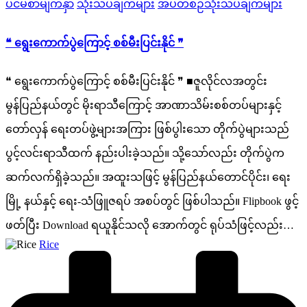
ပင်မစာမျက်နှာ
သုံးသပ်ချက်များ
အပတ်စဉ်သုံးသပ်ချက်များ
in
❝ ရွေးကောက်ပွဲကြောင့် စစ်မီးပြင်းနိုင် ❞
❝ ရွေးကောက်ပွဲကြောင့် စစ်မီးပြင်းနိုင် ❞ ■ဇူလိုင်လအတွင်း
မွန်ပြည်နယ်တွင် မိုးရာသီကြောင့် အာဏာသိမ်းစစ်တပ်များနှင့်
တော်လှန် ရေးတပ်ဖွဲ့များအကြား ဖြစ်ပွါးသော တိုက်ပွဲများသည်
ပွင့်လင်းရာသီထက် နည်းပါးခဲ့သည်။ သို့သော်လည်း တိုက်ပွဲက
ဆက်လက်ရှိခဲ့သည်။ အထူးသဖြင့် မွန်ပြည်နယ်တောင်ပိုင်း၊ ရေး
မြို့ နယ်နှင့် ရေး-သံဖြူဇရပ် အစပ်တွင် ဖြစ်ပါသည်။ Flipbook ဖွင့်
ဖတ်ပြီး ‌Download ရယူနိုင်သလို အောက်တွင် ရုပ်သံဖြင့်လည်း…
Posted
Rice
by