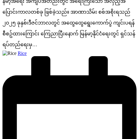
န်မာ့အရေး အကျပ်အတည်းတွင် အရေးကြီးသော အလှည့်အ
ပြောင်းကာလတစ်ခု ဖြစ်ခဲ့သည်။ အာဏာသိမ်း စစ်အစိုးရသည်
၂၀၂၅ ခုနှစ်၊ဒီဇင်ဘာလတွင် အထွေထွေရွေးကောက်ပွဲ ကျင်းပရန်
စီစဥ်ထားကြောင်း ကြေညာပြီးနောက် မြန်မာ့နိုင်ငံရေးတွင် ရှင်သန်
ရပ်တည်ရေးမှ…
Posted
Rice
by