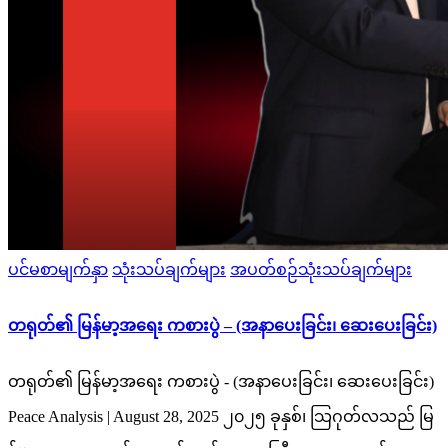
Posted
ပင်မစာမျက်နှာ
သုံးသပ်ချက်များ
အပတ်စဉ်သုံးသပ်ချက်များ
in
တရုတ်၏ မြန်မာ့အရေး ကစားပွဲ – (အနာပေးခြင်း၊ ဆေးပေးခြင်း)
တရုတ်၏ မြန်မာ့အရေး ကစားပွဲ - (အနာပေးခြင်း၊ ဆေးပေးခြင်း)
Peace Analysis | August 28, 2025 ၂၀၂၅ ခုနှစ်၊ သြဂုတ်လသည် မြ