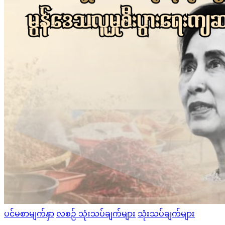
Posted
ပင်မစာမျက်နှာ
လစဉ် သုံးသပ်ချက်များ
သုံးသပ်ချက်များ
in