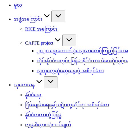
မူလ
အဖွဲ့အကြောင်း
RICE အကြောင်း
CAFFE project
၂၀၂၀ ရွေးကောက်ပွဲလေ့လာစောင့်ကြည့်ခြင်း အစ
ထိုင်းနိုင်ငံအတွင်း မြန်မာနိုင်ငံသား မဲပေးပိုင်ခွင့
လူထုတွေ့ဆုံဆွေးနွေးပွဲ အစီရင်ခံစာ
သုတေသန
နိုင်ငံရေး
ငြိမ်းချမ်းရေးနှင့် ပဋိပက္ခဆိုင်ရာ အစီရင်ခံစာ
နိုင်ငံတကာတုံ့ပြန်မှု
လူမှု-စီးပွားသုံးသပ်ချက်