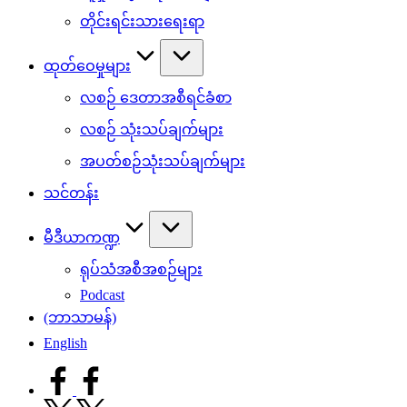
တိုင်းရင်းသားရေးရာ
ထုတ်ဝေမှုများ
လစဉ် ဒေတာအစီရင်ခံစာ
လစဉ် သုံးသပ်ချက်များ
အပတ်စဉ်သုံးသပ်ချက်များ
သင်တန်း
မီဒီယာကဏ္ဍ
ရုပ်သံအစီအစဉ်များ
Podcast
(ဘာသာမန်)
English
facebook.com
twitter.com