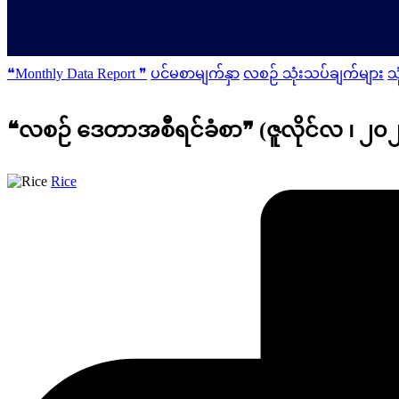
Posted
❝Monthly Data Report ❞
ပင်မစာမျက်နှာ
လစဉ် သုံးသပ်ချက်များ
သ
in
❝လစဉ် ဒေတာအစီရင်ခံစာ❞ (ဇူလိုင်လ ၊ ၂၀၂၅
Posted
Rice
by