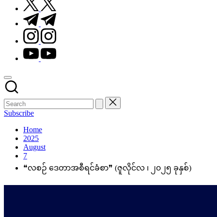
t.me
instagram.com
youtube.com
Subscribe
Home
2025
August
7
❝လစဉ် ဒေတာအစီရင်ခံစာ❞ (ဇူလိုင်လ ၊ ၂၀၂၅ ခုနှစ်)