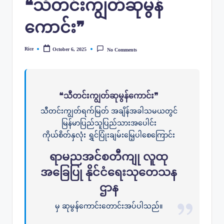
❝သီတင်းကျွတ်ဆုမွန်
ကောင်း❞
Rice
October 6, 2025
No Comments
Posted
by
❝သီတင်းကျွတ်ဆုမွန်ကောင်း❞
သီတင်းကျွတ်ရက်မြတ် အချိန်အခါသမယတွင်
မြန်မာပြည်သူပြည်သားအပေါင်း
ကိုယ်စိတ်နှလုံး ရွှင်ပြုံးချမ်းမြေ့ပါစေကြောင်း
ရာမညအင်စတီကျု လူထု
အခြေပြု နိုင်ငံရေးသုတေသန
ဌာန
မှ ဆုမွန်ကောင်းတောင်းအပ်ပါသည်။