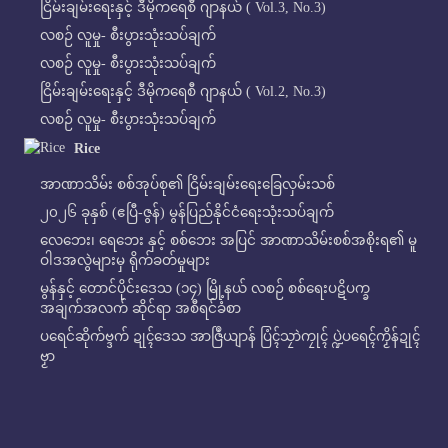
ငြိမ်းချမ်းရေးနှင့် ဒီမိုကရေစီ ဂျာနယ် ( Vol.3, No.3)
လစဉ် လူမှု- စီးပွားသုံးသပ်ချက်
လစဉ် လူမှု- စီးပွားသုံးသပ်ချက်
ငြိမ်းချမ်းရေးနှင့် ဒီမိုကရေစီ ဂျာနယ် ( Vol.2, No.3)
လစဉ် လူမှု- စီးပွားသုံးသပ်ချက်
Rice
အာဏာသိမ်း စစ်အုပ်စု၏ ငြိမ်းချမ်းရေးခြေလှမ်းသစ်
၂၀၂၆ ခုနှစ် (ဧပြီ-ဇွန်) မွန်ပြည်နိုင်ငံရေးသုံးသပ်ချက်
လေဘေး၊ ရေဘေး နှင့် စစ်ဘေး အပြင် အာဏာသိမ်းစစ်အစိုးရ၏ မူ
ဝါဒအလွဲများမှ ရိုက်ခတ်မှုများ
မွန်နှင့် တောင်ပိုင်းဒေသ (၁၄) မြို့နယ် လစဉ် စစ်ရေးပဋိပက္ခ
အချက်အလက် ဆိုင်ရာ အစီရင်ခံစာ
ပရေင်ဆိုက်ဗ္ဒက် ဍုၚ်ဒေသ အာဇြဳယျာန် ပြံၚ်သၠာဲကၠုၚ် ပ္ဍဲပရေၚ်ကၟိန်ဍုၚ်
ဗၟာ