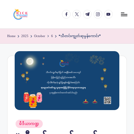
facebook.com
twitter.com
t.me
instagram.com
youtube.com
Skip
to
content
Home
2025
October
6
❝သီတင်းကျွတ်ဆုမွန်ကောင်း❞
Posted
မီဒီယာကဏ္ဍ
in