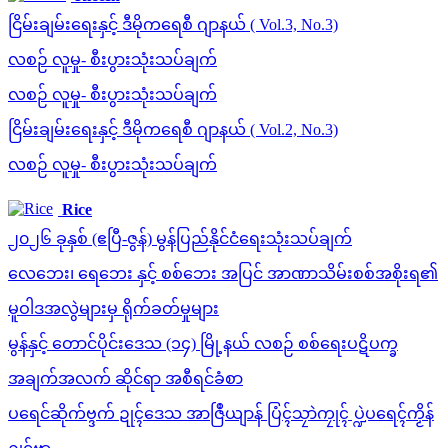
ငြိမ်းချမ်းရေးနှင့် ဒီမိုကရေစီ ဂျာနယ် ( Vol.3, No.3)
လစဉ် လူမှု- စီးပွားသုံးသပ်ချက်
လစဉ် လူမှု- စီးပွားသုံးသပ်ချက်
ငြိမ်းချမ်းရေးနှင့် ဒီမိုကရေစီ ဂျာနယ် ( Vol.2, No.3)
လစဉ် လူမှု- စီးပွားသုံးသပ်ချက်
Rice
၂၀၂၆ ခုနှစ် (ဧပြီ-ဇွန်) မွန်ပြည်နိုင်ငံရေးသုံးသပ်ချက်
လေဘေး၊ ရေဘေး နှင့် စစ်ဘေး အပြင် အာဏာသိမ်းစစ်အစိုးရ၏
မူဝါဒအလွဲများမှ ရိုက်ခတ်မှုများ
မွန်နှင့် တောင်ပိုင်းဒေသ (၁၄) မြို့နယ် လစဉ် စစ်ရေးပဋိပက္ခ
အချက်အလက် ဆိုင်ရာ အစီရင်ခံစာ
ပရေင်ဆိုက်ဗ္ဒက် ဍုၚ်ဒေသ အာဇြဳယျာန် ပြံၚ်သၠာဲကၠုၚ် ပ္ဍဲပရေၚ်ကၟိန်