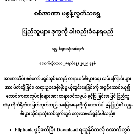
စစ်အာဏာ မစွန့်လွှတ်သရွေ့
ပြည်သူများ ဒုက္ခကို ခါးစည်းခံနေရမည်
လူမှု-စီးပွားသုံးသပ်ချက်
အောက်တိုဘာလ ၂၈ရက်နေ့ ၊ ၂၀၂၅ ခုနှစ်
အာဏာသိမ်း စစ်ကော်မရှင်အုပ်စုသည် တရားဝင်စီးပွားရေး လမ်းကြောင်းများ
အား ပိတ်ဆို့ခြင်း၊ တရားဥပဒေစိုးမိုးမှု ယိုယွင်းနေခြင်းကို အခွင့်ကောင်းယူ၍
လောင်းကစားလုပ်ငန်းများအား တရားဝင်သဖွယ် ခွင့်ပြုခြင်းအပြင် ပြည်သူ
ထံမှ တိုက်ရိုက်အမြတ်ထုတ်သည့် အခြေအနေတို့ကို အောက်ပါ မွန်ပြည်၏ လူမှု-
စီးပွားဆိုင်ရာသုံးသပ်ချက်တွင် လေ့လာဖတ်ရှုနိုင်ပါသည်။
Flipbook ဖွင့်ဖတ်ပြီး ‌Download ရယူနိုင်သလို အောက်တွင်