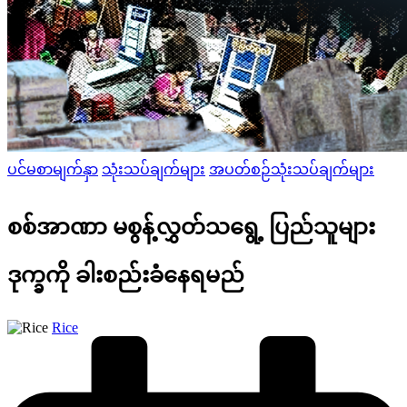
Posted
ပင်မစာမျက်နှာ
သုံးသပ်ချက်များ
အပတ်စဉ်သုံးသပ်ချက်များ
in
စစ်အာဏာ မစွန့်လွှတ်သရွေ့ ပြည်သူများ
ဒုက္ခကို ခါးစည်းခံနေရမည်
Posted
Rice
by