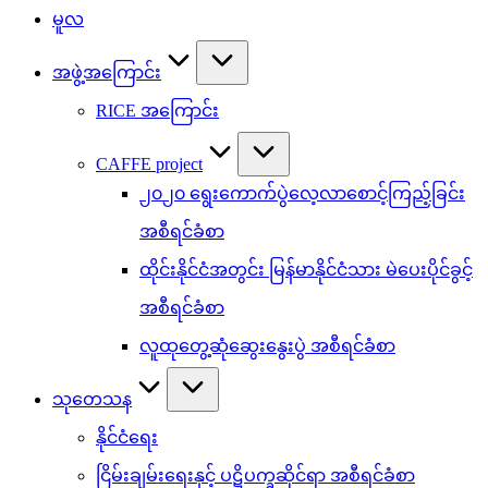
မူလ
အဖွဲ့အကြောင်း
RICE အကြောင်း
CAFFE project
၂၀၂၀ ရွေးကောက်ပွဲလေ့လာစောင့်ကြည့်ခြင်း
အစီရင်ခံစာ
ထိုင်းနိုင်ငံအတွင်း မြန်မာနိုင်ငံသား မဲပေးပိုင်ခွင့်
အစီရင်ခံစာ
လူထုတွေ့ဆုံဆွေးနွေးပွဲ အစီရင်ခံစာ
သုတေသန
နိုင်ငံရေး
ငြိမ်းချမ်းရေးနှင့် ပဋိပက္ခဆိုင်ရာ အစီရင်ခံစာ