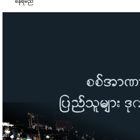
နေရမည်