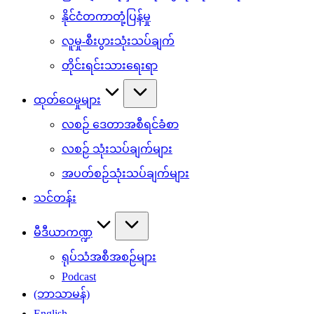
နိုင်ငံတကာတုံ့ပြန်မှု
လူမှု-စီးပွားသုံးသပ်ချက်
တိုင်းရင်းသားရေးရာ
ထုတ်ဝေမှုများ
လစဉ် ဒေတာအစီရင်ခံစာ
လစဉ် သုံးသပ်ချက်များ
အပတ်စဉ်သုံးသပ်ချက်များ
သင်တန်း
မီဒီယာကဏ္ဍ
ရုပ်သံအစီအစဉ်များ
Podcast
(ဘာသာမန်)
English