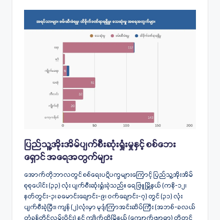
ပြည်သူ့အိုးအိမ်ပျက်စီးဆုံးရှုံးမှုနှင့် စစ်ဘေး
ရှောင် အရေအတွက်များ
အောက်တိုဘာလတွင် စစ်ရေးပဋိပက္ခများကြောင့် ပြည်သူ့အိုးအိမ်
စုစုပေါင်း (၃၃) လုံး ပျက်စီးဆုံးရှုံးခဲ့သည်။ ရေဖြူမြို့နယ် (ကနိ-၁၂၊
နတ်တွင်း-၃၊ ခမောင်းချောင်း-၉၊ ဝက်ချောင်း-၇) တွင် (၃၁) လုံး
ပျက်စီးခဲ့ပြီး၊ ကျန် (၂)လုံးမှာ မုဒုံ/ကြာအင်းဆိပ်ကြီး (အဘစ်-ခလယ်
တံခွန်တိုင်လမ်းပိုင်း) နှင့် ကျိုက်ထိုမြို့နယ် (ကျောက်ဖျာရွာ) တို့တွင်