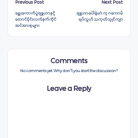
Post
Previous Post
Next Post
ရွေးကောက်ပွဲဗျူဟာနှင့်
ဗျူဟာပေါဲရုဲမာဲ ကု ဂကောမ်
navigation
တောင်ပိုင်းလက်နက်ကိုင်
ရပ်လွဟ် သကုတ်သၠုင်ကျာ
အင်အားစုများ
Comments
No comments yet. Why don’t you start the discussion?
Leave a Reply