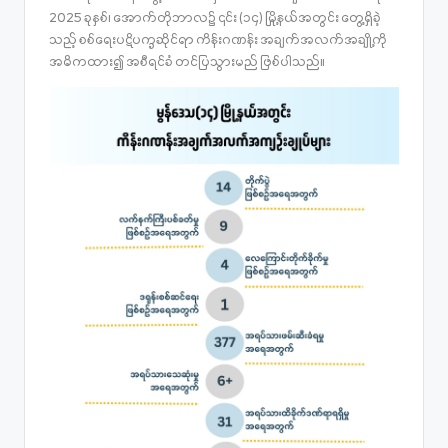
2025 ခုနှစ်၊ အောက်တိုဘာလ၌ ၎င်း (၁၄) မြို့နယ်အတွင်း တွေ့ရှိခဲ့
သည့် စစ်ရေးပဋိပက္ခဆိုင်ရာ ကိန်းဂဏန်း အချက်အလက်အချို့ကို
အဓိကထား၍ အစီရင်ခံ တင်ပြသွားမည် ဖြစ်ပါသည်။