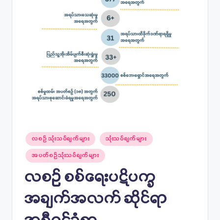
Posted
လစဉ် သုံးသပ်ချက်များ
သုံးသပ်ချက်များ
in
အပတ်စဉ်သုံးသပ်ချက်များ
လစဉ် စစ်ရေးပဋိပက္ခ
အချက်အလက် ဆိုင်ရာ