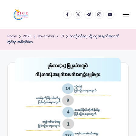
Skip
facebook.com
twitter.com
t.me
instagram.com
youtube.com
to
content
Home
2025
November
10
လစဉ် စစ်ရေးပဋိပက္ခ အချက်အလက်
ဆိုင်ရာ အစီရင်ခံစာ