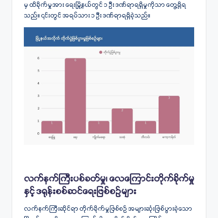
မှ ထိခိုက်မှုအား ရေးမြို့နယ်တွင် ၁ ဦး ဒဏ်ရာရရှိမှုကိုသာ တွေ့ရှိရ
သည်။ ၎င်းတွင် အရပ်သား ၁ ဦး ဒဏ်ရာရရှိခဲ့သည်။
လက်နက်ကြီးပစ်ခတ်မှု၊ လေကြောင်းတိုက်ခိုက်မှု
နှင့် ဒရုန်းစစ်ဆင်ရေးဖြစ်စဥ်များ
လက်နက်ကြီးဆိုင်ရာ တိုက်ခိုက်မှုဖြစ်စဉ် အများဆုံးဖြစ်ပွားခဲ့သော