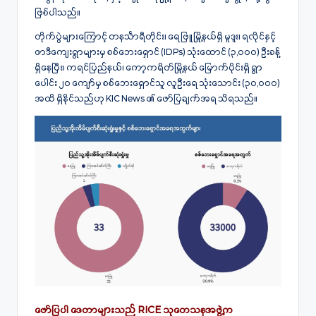
ဖြစ်ပါသည်။
တိုက်ပွဲများကြောင့် တနင်္သာရီတိုင်း၊ ရေဖြူမြို့နယ်ရှိ မူဒူး၊ ရလိုင်နှင့်
ဇာဒီကျေးရွာများမှ စစ်ဘေးရှောင် (IDPs) သုံးထောင် (၃,၀၀၀) ဦးခန့်
ရှိနေပြီး၊ ကရင်ပြည်နယ်၊ ကော့ကရိတ်မြို့နယ် မြောက်ပိုင်းရှိ ရွာ
ပေါင်း ၂၀ ကျော်မှ စစ်ဘေးရှောင်သူ လူဦးရေ သုံးသောင်း (၃၀,၀၀၀)
အထိ ရှိနိုင်သည်ဟု KIC News ၏ ဖော်ပြချက်အရ သိရသည်။
ဖော်ပြပါ ဒေတာများသည် RICE သုတေသနအဖွဲ့က