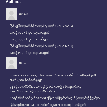
Authors
RiceIn
ငြိမ်းချမ်းရေးနှင့် ဒီမိုကရေစီ ဂျာနယ် ( Vol.3, No.3)
လစဉ် လူမှု- စီးပွားသုံးသပ်ချက်
လစဉ် လူမှု- စီးပွားသုံးသပ်ချက်
ငြိမ်းချမ်းရေးနှင့် ဒီမိုကရေစီ ဂျာနယ် ( Vol.2, No.3)
လစဉ် လူမှု- စီးပွားသုံးသပ်ချက်
Rice
လေဘေး၊ ရေဘေး နှင့် စစ်ဘေး အပြင် အာဏာသိမ်းစစ်အစိုးရ၏ မူဝါဒ
အလွဲများမှ ရိုက်ခတ်မှုများ
မွန်နှင့် တောင်ပိုင်းဒေသ (၁၄) မြို့နယ် လစဉ် စစ်ရေးပဋိပက္ခ
အချက်အလက် ဆိုင်ရာ အစီရင်ခံစာ
ပရေင်ဆိုက်ဗ္ဒက် ဍုၚ်ဒေသ အာဇြဳယျာန် ပြံၚ်သၠာဲကၠုၚ် ပ္ဍဲပရေၚ်ကၟိန်ဍုၚ်ဗၟာ
မြန်မာနှင့် အာဆီယံ – ပြောင်းလဲနေသော ဒေသတွင်းဟန်ချက်