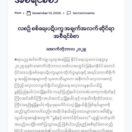
အစီရင်ခံစာ
Rice
November 10, 2025
No Comments
Posted
by
လစဉ် စစ်ရေးပဋိပက္ခ အချက်အလက် ဆိုင်ရာ
အစီရင်ခံစာ
အောက်တိုဘာလ ၂၀၂၅
■ရာမညအင်စတီကျု လူထုအခြေပြု နိုင်ငံရေးသုတေသနဌာမှ
၂၀၂၅ ခုနှစ်၊ အောက်တိုဘာလ တစ်လအတွင်း မြန်မာနိုင်ငံ တောင်
ပိုင်းဒေသရှိ စစ်ရေးပဋိပက္ခများ၊ တိုက်ပွဲများနှင့် အရပ်သား ထိခိုက်
မှု အခြေအနေများကို သုတေသီများက အနီးကပ် လေ့လာစောင့်
ကြည့် လေ့လာလျက်ရှိပါသည်။ယခု လေ့လာမှုနယ်ပယ်၌
မွန်ပြည်နယ် (၁၀ မြို့နယ်)၊ ကရင်ပြည်နယ် (ဘားအံ၊ ကော့ကရိတ်နှင့်
ကြာအင်းဆိပ်ကြီး အပါအဝင် ၃ မြို့နယ်) နှင့် တနင်္သာရီတိုင်းဒေသ
ကြီး (ရေဖြူမြို့နယ်) တို့မှ စုစုပေါင်း (၁၄) မြို့နယ်ရှိ ဖြစ်ရပ်များကို
ထည့်သွင်းထားပါသည်။ အဆိုပါ နယ်မြေဒေသများအား ခေါ်ဆိုမှု
လွယ်ကူစေရန်အတွက် “မွန်နှင့် တောင်ပိုင်းဒေသ” ဟူ၍ သတ်မှတ်
အမည်ပေးပြီး ဖော်ပြသွားမည် ဖြစ်ပါသည်။ဤအစီရင်ခံစာသည်
RICE သုတေသနအဖွဲ့၏ လက်လှမ်းမီသော အချက်အလက်အရ၊