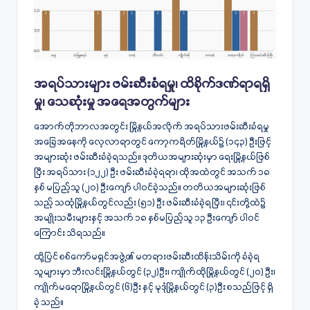
အရပ်သားများ ဖမ်းဆီးခံရမှု၊ ထိခိုက်ဒဏ်ရာရရှိ
မှု၊ သေဆုံးမှု အရေအတွက်များ
အောက်တိုဘာလအတွင်း မြို့နယ်အလိုက် အရပ်သားဖမ်းဆီးခံရမှု
အခြေအနေကို လေ့လာရာတွင် ကော့ကရိတ်မြို့နယ်၌ (၁၄၃) ဦးဖြင့်
အများဆုံး ဖမ်းဆီးခံခဲ့ရသည်။ ဒုတိယအများဆုံးမှာ ရေးမြို့နယ်ဖြစ်
ပြီး အရပ်သား (၁၂၂) ဦး ဖမ်းဆီးခံခဲ့ရရာ၊ ထိုအထဲတွင် အသက် ၁၈
နှစ် မပြည့်သူ (၂၀) ဦးကျော် ပါဝင်ခဲ့သည်။ တတိယအများဆုံးဖြစ်
သည့် သထုံမြို့နယ်တွင်လည်း (၅၁) ဦး ဖမ်းဆီးခံခဲ့ရပြီး၊ ၎င်းတို့ထဲ၌
အမျိုးသမီးများနှင့် အသက် ၁၈ နှစ်မပြည့်သူ ၁၃ ဦးကျော် ပါဝင်
ကြောင်း သိရသည်။
ထို့ပြင် စစ်ကော်မရှင်အဖွဲ့၏ မတရားဖမ်းဆီးထိန်းသိမ်းကို ခံခဲ့ရ
သူများမှာ ဘီးလင်းမြို့နယ်တွင် (၃၂)ဦး၊ ကျိုက်ထိုမြို့နယ်တွင် (၂၀) ဦး၊
ကျိုက်မရောမြို့နယ်တွင် (၆)ဦး နှင့် မုဒုံမြို့နယ်တွင် (၃)ဦး စသည်ဖြင့် ရှိ
ခဲ့ သည်။