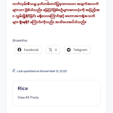
လက်လှမ်းမီသမျှ မှတ်တမ်းတင်ပြုစုထားသော အချက်အလက်
များသာ ဖြစ်ပါသည်။ မြေပြင်ဖြစ်စဉ်များအားလုံးကို အပြည့်အ
ဝ လွှမ်းခြုံနိုင်ခြင်း မရှိသေးကြောင်းနှင့် ဒေတာအကန့်အသတ်
များ ရှိနေနိုင် ကြောင်းကိုလည်း အသိပေးအပ်ပါသည်။
Share this:
Facebook
X
Telegram
Last updated on November 12, 2025
Rice
View All Posts