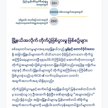
မြို့နယ်အလိုက် တိုက်ပွဲဖြစ်ပွားမှု ဖြစ်စဥ်များ
စစ်ရေးတင်းမာမှုများအရ ရေးမြို့နယ်သည်
မွန်နှင့် တောင်ပိုင်းဒေသ
ရှိ အခြားမြို့နယ်များထက် သိသိသာသာ ပိုမိုမြင့်မား သော တိုက်ပွဲ
အကြိမ်ရေများလာပြီ စုစုပေါင်း ၆ ကြိမ်ဖြင့် အောက်တိုဘာလတွင်
တိုက်ပွဲအများဆုံး ဖြစ်ပွားခဲ့သော မြို့နယ်ဖြစ်သည်။ ရေဖြူ၊ ကျိုက်မ
ရောနှင့် ဘီးလင်း မြို့နယ်များတွင် တိုက်ပွဲအကြိမ်ရေ ၁ ကြိမ်စီသာ
ဖြစ်ပွားခဲ့သည်ဟု RICE ၏ လက်လှမ်းမှသော သတင်း
အချက်အလက်အရ သိရှိရသည်။
တိုက်ပွဲဖြစ်ပွားမှုနှင့် ဆက်စပ်၍ ရေးမြို့နယ်တွင် မြန်မာစစ်တပ်ဘက်
မှ သေဆုံးသူ ၁၇ ဦးအထက် ရှိခဲ့ပြီး၊ ဒဏ်ရာရရှိသူ “အများအပြား”
လည်း ရှိခဲ့သည်။ အခြားမြို့နယ်များမှ မြန်မာစစ်တပ် ထိခိုက်မှု
အချက်အလက်များကို မရရှိပါ။ တော်လှန်ရေးတပ်ဖွဲ့ဝင်များဘက်