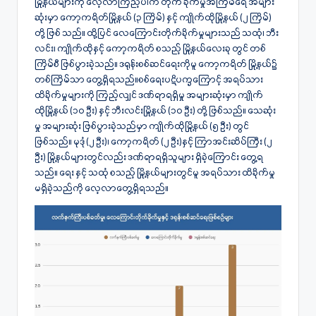
မြို့နယ်များကို လေ့လာကြည့်ပါက တိုက် ခိုက်မှုအကြိမ်ရေ အများ
ဆုံးမှာ ကော့ကရိတ်မြို့နယ် (၃ ကြိမ်) နှင့် ကျိုက်ထိုမြို့နယ် (၂ ကြိမ်)
တို့ ဖြစ် သည်။ ထို့ပြင် လေကြောင်းတိုက်ခိုက်မှုများသည် သထုံ၊ ဘီး
လင်း၊ ကျိုက်ထိုနှင့် ကော့ကရိတ် စသည့် မြို့နယ်လေးခု တွင် တစ်
ကြိမ်စီ ဖြစ်ပွားခဲ့သည်။ ဒရုန်းစစ်ဆင်ရေးကိုမူ ကော့ကရိတ် မြို့နယ်၌
တစ်ကြိမ်သာ တွေ့ရှိရသည်။စစ်ရေးပဋိပက္ခကြောင့် အရပ်သား
ထိခိုက်မှုများကို ကြည့်လျှင် ဒဏ်ရာရရှိမှု အများဆုံးမှာ ကျိုက်
ထိုမြို့နယ် (၁၀ ဦး) နှင့် ဘီးလင်းမြို့နယ် (၁၀ ဦး) တို့ ဖြစ်သည်။ သေဆုံး
မှု အများဆုံး ဖြစ်ပွားခဲ့သည်မှာ ကျိုက်ထိုမြို့နယ် (၅ ဦး) တွင်
ဖြစ်သည်။ မုဒုံ (၂ ဦး)၊ ကော့ကရိတ် (၂ ဦး)နှင့် ကြာအင်းဆိပ်ကြီး (၂
ဦး) မြို့နယ်များတွင်လည်း ဒဏ်ရာရရှိသူများ ရှိခဲ့ကြောင်း တွေ့ရ
သည်။ ရေး နှင့် သထုံ စသည့် မြို့နယ်များတွင်မူ အရပ်သား ထိခိုက်မှု
မရှိခဲ့သည်ကို လေ့လာတွေ့ရှိရသည်။