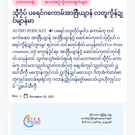
Posted
(ဘာသာမန်)
အပတ်စဉ်သုံးသပ်ချက်များ
in
သ္ၚဳဂၠိပ် ပရေင်ဂ‌ကောမ်အာဇြဳယျာန် လတူကၟိန်ဍု
င်မျာန်မာ
AUDIO PODCAST: 🔊 ပရေင်ဒတူလိုင်မူဝါဒ ကောမ်ကု တင်
ကော်ဆော အာဇြဳယျာန် အာဇြဳယျာန်ဝွံ ဆေင်စပ်ကုတင်သှ်ပၠိုဟ် ပ
ရေင်ကၟိန်ဍုင်(ဗၟာ)မ္ဂး ရပ်လဝ် တင်မတုပ်စိုတ် မသုန်တင်(Five-Point
consensus )တုဲ ကၠောန်ဒၟံင်ရ။ အာဇြဳယျာန်ဝွံ ဆေင်စပ်ကုတင်တုပ်စို
တ် မသုန်တင် သွက်သ္ဂောံဗမံက်ရုပ်ရဴ တင်မဒးကလေင်သ္ၚဳဂၠိပ် ကော
မ်ကု တင်မဒးသ္ဂုတ်သွာတ်တအ်ဂှ်တုဲ ဖျေအ်ကၠုင်သ္ဂုတ်သွာတ် ပ္ဍဲ
ပေါဲသဳကၠဳ မကၠောန်ကၠုင်လဝ် ပ္ဍဲကၟိန်ဍုင်မလေယှာ ဂိတုအံက်တဝ်ဗာ
တုဲကၠုင်တေအ်ရ။ရံင်ကု ဂလာန်သ္ကိုပ်ဝန်ဇၞော်မလေဝ်ယှာဟီုကၠုင်လ
ဝ် "ပ္ဍဲပေါဲသဳကၠဳ…
Rice
November 28, 2025
Posted
by