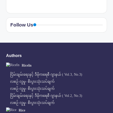
Follow Us
Authors
RiceIn
ငြိမ်းချမ်းရေးနှင့် ဒီမိုကရေစီ ဂျာနယ် ( Vol.3, No.3)
လစဉ် လူမှု- စီးပွားသုံးသပ်ချက်
လစဉ် လူမှု- စီးပွားသုံးသပ်ချက်
ငြိမ်းချမ်းရေးနှင့် ဒီမိုကရေစီ ဂျာနယ် ( Vol.2, No.3)
လစဉ် လူမှု- စီးပွားသုံးသပ်ချက်
Rice