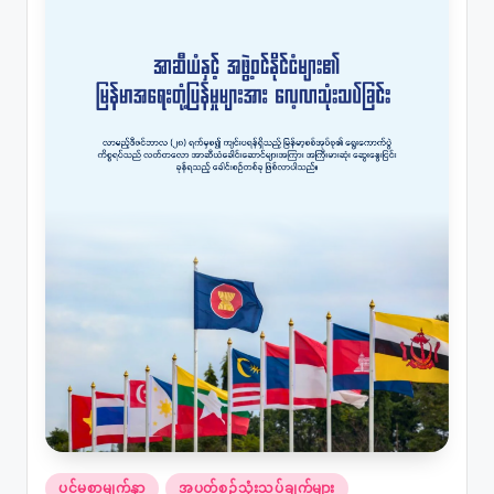
Posted
ပင်မစာမျက်နှာ
အပတ်စဉ်သုံးသပ်ချက်များ