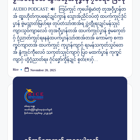
AUDIO PODCAST: 🔊 ကြပ်ကၠုင် ကုပေါဲရုဲမာဲတုဲ တၠအဝဵုပၞာန်တ
အ် ထ္ၜးဟိုတ်ကုပရေင်ဍုင်ကွာန် သ္ဂောအ်ညိင်ဝပ်တုဲ ထပက်ကၠုင်ဒၟံင်
ပၞာန် ဗွဲမသ္ကာတ်မြဟ်ရ။ တုပ်တဴသာ်ဏအ်ရ ပ္ဍဲတွဵုရးဍုင်မန်သၠုင်
ကျာ၊သၟဝ်ကျာလေဝ် တၠအဝဵုပၞာန်တအ် ထပက်ကၠုင်ပၞာန် ဗွဲမကၠေတ်
ဂှ် ဂွံညာတ်ကၠုင်ရ။နနဲထပက်ပၞာန်သာ်ဏအ်တအ် ကောမ်ကု စကာ
က္ၜင်ကျာတအ် ထပက်ကၠုင် ကုပၞာန်ကျာဂှ် ရးမန်သကုတ်သၟဝ်တေ
အ် နွံကၠုင်ကီုလေဝ် သကုတ်သၠုင်ကျာဂှ် ပြဝ မထက်ပၞာန် ကုက္ၜင်
ကျာဂှ် ဟွံဂွံညာတ်‌ရ။ ဂၠံင်ဇၞော်ကၟိန်ဍုင် စၟတ်(၈)ဂှ်…
Rice
November 20, 2025
Posted
by