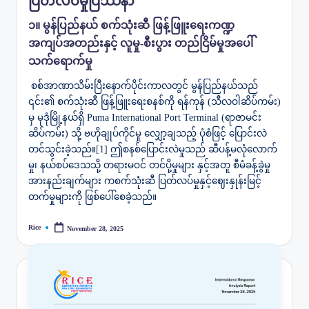
ပြတ်လပ်မှုပြဿနာ
၁။ မွန်ပြည်နယ် စက်သုံးဆီ ဖြန့်ဖြူးရေးကဏ္ဍ
အကျပ်အတည်းနှင့်
လူမှု-စီးပွား တည်ငြိမ်မှုအပေါ်
သက်ရောက်မှု
စစ်အာဏာသိမ်းပြီးနောက်ပိုင်းကာလတွင် မွန်ပြည်နယ်သည်
၎င်း၏ စက်သုံးဆီ ဖြန့်ဖြူးရေးစနစ်ကို ရန်ကုန် (သီလဝါဆိပ်ကမ်း)
မှ မုဒုံမြို့နယ်ရှိ Puma International Port Terminal (ရာဇာမင်း
ဆိပ်ကမ်း) သို့ ဗဟိုချုပ်ကိုင်မှု လျှော့ချသည့် ပုံစံဖြင့် ပြောင်းလဲ
တင်သွင်းခဲ့သည်။
[1]
ဤစနစ်ပြောင်းလဲမှုသည် ဆီပန့်မလုံလောက်
မှု၊ နယ်စပ်ဒေသသို့ တရားမဝင် တင်ပို့မှုများ နှင့်အတူ စီမံခန့်ခွဲမှု
အားနည်းချက်များ ကစက်သုံးဆီ ပြတ်လပ်မှုနှင့်ဈေးနှုန်းမြင့်
တက်မှုများကို ဖြစ်ပေါ်စေခဲ့သည်။
Rice
November 28, 2025
Posted
by