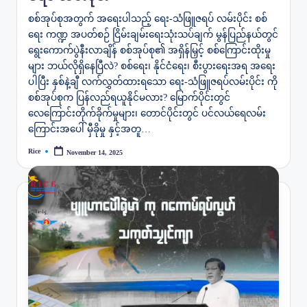
စစ်အုပ်စုအတွက် အရေးပါသည့် ရေး-သံဖြူဇရပ် လမ်းပိုင်း စစ်
ရေး ကဏ္ဍ အပတ်စဉ် ငြိမ်းချမ်းရေးသုံးသပ်ချက် မွန်ပြည်နယ်တွင်
ရွေးကောက်ပွဲနီးလာချိန် စစ်အုပ်စု၏ အရှိန်မြှင့် စစ်ကြောင်းထိုးမှု
များ ဘယ်လိုရှိနေပြီလဲ? စစ်ရေး၊ နိုင်ငံရေး၊ စီးပွားရေးအရ အရေး
ပါပြီး နှစ်နဲ့ချီ လက်လွှတ်ထားရသော ရေး-သံဖြူဇရပ်လမ်းပိုင်း ကို
စစ်အုပ်စုက ပြန်လည်ရယူနိုင်မလား? မြောက်ပိုင်းတွင်
လေကြောင်းတိုက်ခိုက်မှုများ၊ တောင်ပိုင်းတွင် ပင်လယ်ရေလမ်း
ကြောင်းအပေါ် မှီခိုမှု နှင့်အတူ…
Rice
November 14, 2025
Posted
by