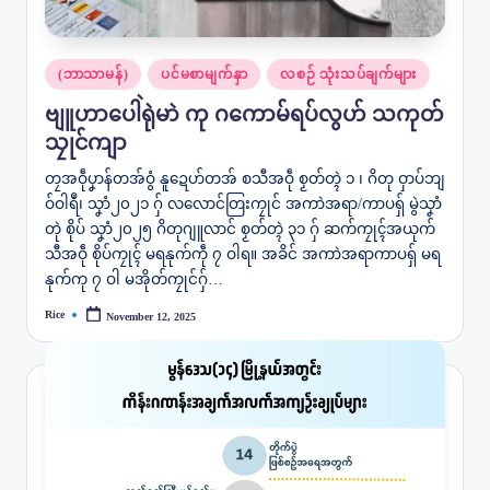
Posted
(ဘာသာမန်)
ပင်မစာမျက်နှာ
လစဉ် သုံးသပ်ချက်များ
in
ဗျူဟာပေါဲရုဲမာဲ ကု ဂကောမ်ရပ်လွဟ် သကုတ်
သၠုင်ကျာ
တၠအဝဵုပၞာန်တအ်ဝွံ နူဍေဟ်တအ် စသီအဝဵု စၟတ်တ္ၚဲ ၁ ၊ ဂိတု ဝှာပ်ဘျ
ဝ်ဝါရဳ၊ သၞာံ၂၀၂၁ ဂှ် လလောင်တြးကၠုင် အကာဲအရာ/ကာပရှ် မွဲသၞာံ
တုဲ စိုပ် သၞာံ၂၀၂၅ ဂိတုဂျူလာင် စၟတ်တ္ၚဲ ၃၁ ဂှ် ဆက်ကၠုၚ်အယုက်
သီအဝဵု စိုပ်ကၠုၚ် မရနုက်ကဵု ၇ ဝါရ။ အခိင် အကာဲအရာကာပရှ် မရ
နုက်ကု ၇ ဝါ မအိုတ်ကၠုင်ဂှ်…
Rice
November 12, 2025
Posted
by