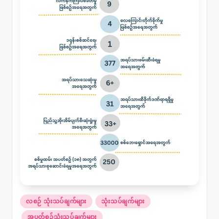
Posted
လစဉ် သုံးသပ်ချက်များ
သုံးသပ်ချက်များ
in
အပတ်စဉ်သုံးသပ်ချက်များ