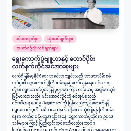
Posted
ပင်မစာမျက်နှာ
သုံးသပ်ချက်များ
in
အပတ်စဉ်သုံးသပ်ချက်များ
ရွေးကောက်ပွဲဗျူဟာနှင့် တောင်ပိုင်း
လက်နက်ကိုင်အင်အားစုများ
လက်ရှိမြန်မာ့နိုင်ငံရေး အခင်းအကျင်းသည် အာဏာသိမ်းစစ်
အုပ်စု၏ ရွေးကောက်ပွဲကြိုးပမ်းမှုနှင့်တော်လှန်ရေးအင်အားစု
တို့၏ ရွေးကောက်ပွဲတုံ့ပြန်မှုများအကြား တင်းမာမှု အရှိန်အဟုန်
မြင့်မားလာသည်။ မင်းအောင်လှိုင်တို့ စစ်အုပ်စုသည်
၎င်း၏တရားဝင်မှု (legitimacy)ကို ပြန်လည်တည်ဆောက်ရန်
ရွေးကောက်ပွဲကို အဓိကလက်နက်အဖြစ် အသုံးပြုရန် ကြိုးပမ်း
နေရာ လက်ရှိ ပဋိပက္ခအခြေအနေ၊ ရွေးကောက်ပွဲဆိုင်ရာ ဥပဒေ
သစ်များကြောင့် ပြည်တွင်းတွင်သော်လည်းကောင်း၊
ပြည်ပ၌သော်လည်း ကောင်း လုံးဝသံသယဖြစ်ဖွယ် အနေအထား