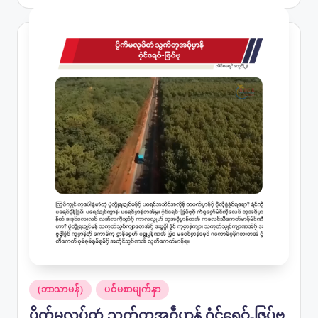
by
Posted
(ဘာသာမန်)
ပင်မစာမျက်နှာ
in
ပၟိက်မလုပ်တဴ သွက်တၠအဝဵုပၞာန် ဂၠံင်ရေဝ်-ဇြပ်ဗု