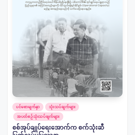
Posted
ပင်မစာမျက်နှာ
သုံးသပ်ချက်များ
in
အပတ်စဉ်သုံးသပ်ချက်များ
စစ်အုပ်ချုပ်ရေးအောက်က စက်သုံးဆီ