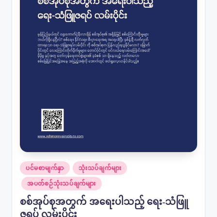
Posted
ပင်မစာမျက်နှာ
သုံးသပ်ချက်များ
in
အပတ်စဉ်သုံးသပ်ချက်များ
စစ်အုပ်စုအတွက် အရေးပါသည့် ရေး-သံဖြူ
ဇရပ် လမ်းပိုင်း