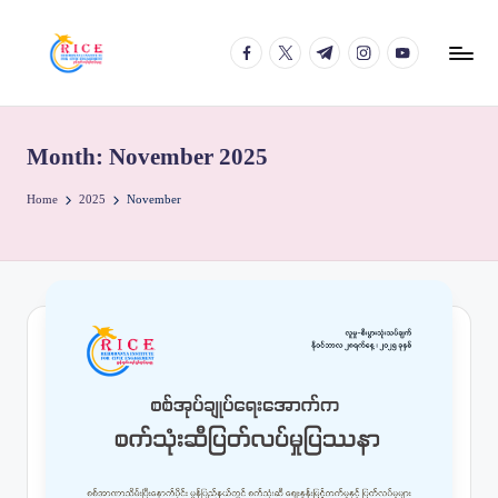
facebook.com
twitter.com
t.me
instagram.com
youtube.com
Skip
to
content
Month:
November 2025
Home
2025
November