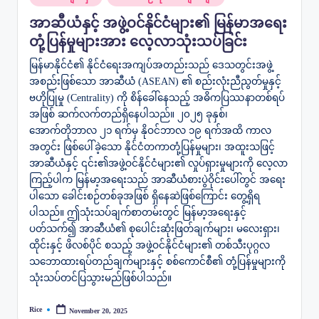
in
အာဆီယံနှင့် အဖွဲ့ဝင်နိုင်ငံများ၏ မြန်မာအရေး
တုံ့ပြန်မှုများအား လေ့လာသုံးသပ်ခြင်း
မြန်မာနိုင်ငံ၏ နိုင်ငံရေးအကျပ်အတည်းသည် ဒေသတွင်းအဖွဲ့
အစည်းဖြစ်သော အာဆီယံ (ASEAN) ၏ စည်းလုံးညီညွတ်မှုနှင့်
ဗဟိုပြုမှု (Centrality) ကို စိန်ခေါ်နေသည့် အဓိကပြဿနာတစ်ရပ်
အဖြစ် ဆက်လက်တည်ရှိနေပါသည်။ ၂၀၂၅ ခုနှစ်၊
အောက်တိုဘာလ ၂၁ ရက်မှ နိုဝင်ဘာလ ၁၉ ရက်အထိ ကာလ
အတွင်း ဖြစ်ပေါ်ခဲ့သော နိုင်ငံတကာတုံ့ပြန်မှုများ၊ အထူးသဖြင့်
အာဆီယံနှင့် ၎င်း၏အဖွဲ့ဝင်နိုင်ငံများ၏ လှုပ်ရှားမှုများကို လေ့လာ
ကြည့်ပါက မြန်မာ့အရေးသည် အာဆီယံစားပွဲဝိုင်းပေါ်တွင် အရေး
ပါသော ခေါင်းစဉ်တစ်ခုအဖြစ် ရှိနေဆဲဖြစ်ကြောင်း တွေ့ရှိရ
ပါသည်။ ဤသုံးသပ်ချက်စာတမ်းတွင် မြန်မာ့အရေးနှင့်
ပတ်သက်၍ အာဆီယံ၏ စုပေါင်းဆုံးဖြတ်ချက်များ၊ မလေးရှား၊
ထိုင်းနှင့် ဖိလစ်ပိုင် စသည့် အဖွဲ့ဝင်နိုင်ငံများ၏ တစ်သီးပုဂ္ဂလ
သဘောထားရပ်တည်ချက်များနှင့် စစ်ကောင်စီ၏ တုံ့ပြန်မှုများကို
သုံးသပ်တင်ပြသွားမည်ဖြစ်ပါသည်။
Rice
November 20, 2025
Posted