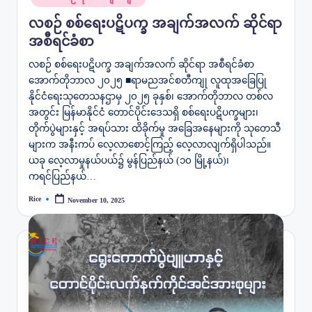
လစဉ် စစ်ရေးပဋိပက္ခ အချက်အလက် ဆိုင်ရာ
အစီရင်ခံစာ
လစဉ် စစ်ရေးပဋိပက္ခ အချက်အလက် ဆိုင်ရာ အစီရင်ခံစာ
အောက်တိုဘာလ ၂၀၂၅ ■ရာမညအင်စတီကျု လူထုအခြေပြု
နိုင်ငံရေးသုတေသနဌာမှ ၂၀၂၅ ခုနှစ်၊ အောက်တိုဘာလ တစ်လ
အတွင်း မြန်မာနိုင်ငံ တောင်ပိုင်းဒေသရှိ စစ်ရေးပဋိပက္ခများ၊
တိုက်ပွဲများနှင့် အရပ်သား ထိခိုက်မှု အခြေအနေများကို သုတေသီ
များက အနီးကပ် လေ့လာစောင့်ကြည့် လေ့လာလျက်ရှိပါသည်။
ယခု လေ့လာမှုနယ်ပယ်၌ မွန်ပြည်နယ် (၁၀ မြို့နယ်)၊
ကရင်ပြည်နယ်…
Rice
November 10, 2025
Posted
by