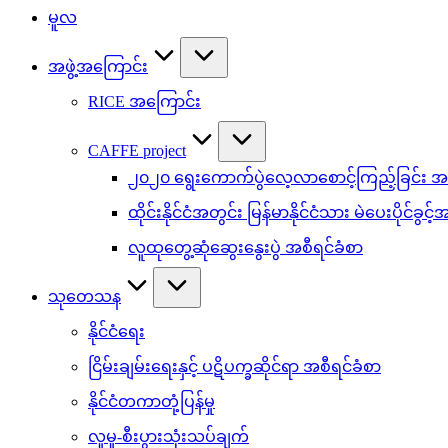
မူလ
အဖွဲ့အကြောင်း
RICE အကြောင်း
CAFFE project
၂၀၂၀ ရွေးကောက်ပွဲလေ့လာစောင့်ကြည့်ခြင်း အစ
ထိုင်းနိုင်ငံအတွင်း မြန်မာနိုင်ငံသား မဲပေးပိုင်ခွင့
လူထုတွေ့ဆုံဆွေးနွေးပွဲ အစီရင်ခံစာ
သုတေသန
နိုင်ငံရေး
ငြိမ်းချမ်းရေးနှင့် ပဋိပက္ခဆိုင်ရာ အစီရင်ခံစာ
နိုင်ငံတကာတုံ့ပြန်မှု
လူမှု-စီးပွားသုံးသပ်ချက်