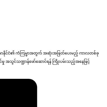
 မြန်မာနိုင်ငံ၏ ကံကြမ္မာအတွက် အဆုံးအဖြတ်ပေးမည့် ကာလတစ်ခု
ားဝင်မှု အသွင်သဏ္ဍာန်ဖော်ဆောင်ရန် ကြိုးပမ်းသည့်အနေဖြင့်