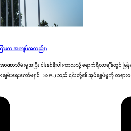
များအကြားက အကျပ်အတည်း)
်အာဏာသိမ်းမှုအပြီး ငါးနှစ်နီးပါးကာလသို့ ရောက်ရှိလာချိန်တွင်
ငြိမ်းချမ်းရေးကော်မရှင် - SSPC) သည် ၎င်းတို့၏ အုပ်ချုပ်မှုကို တရ