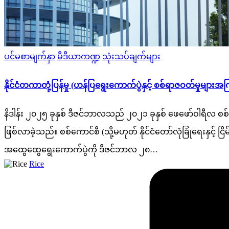
Posted
ပင်မစာမျက်နှာ
မီဒီယာကဏ္ဍ
သုံးသပ်ချက်များ
in
နိုင်ငံတကာတုံ့ပြန်မှု (ဟန်ပြရွေးကောက်ပွဲနှင့် စစ်ရာဇဝတ်မှု
နိဒါန်း ၂၀၂၅ ခုနှစ် ဒီဇင်ဘာလသည် ၂၀၂၁ ခုနှစ် ဖေဖော်ဝါရီလ စစ
ဖြစ်လာခဲ့သည်။ စစ်ကောင်စီ (သို့မဟုတ် နိုင်ငံတော်လုံခြုံရေးနှင့် 
အထွေထွေရွေးကောက်ပွဲကို ဒီဇင်ဘာလ ၂၈…
Posted
Rice
by