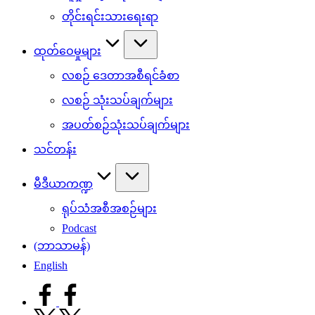
တိုင်းရင်းသားရေးရာ
ထုတ်ဝေမှုများ
လစဉ် ဒေတာအစီရင်ခံစာ
လစဉ် သုံးသပ်ချက်များ
အပတ်စဉ်သုံးသပ်ချက်များ
သင်တန်း
မီဒီယာကဏ္ဍ
ရုပ်သံအစီအစဉ်များ
Podcast
(ဘာသာမန်)
English
facebook.com
twitter.com