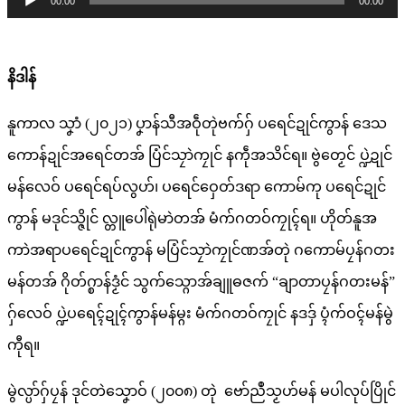
00:00
00:00
Player
နိဒါန်
နူကာလ သၞာံ (၂၀၂၁) ပၞာန်သီအဝဵုတုဲဗက်ဂှ် ပရေင်ဍုင်ကွာန် ဒေသ
ကောန်ဍုင်အရေင်တအ် ပြံင်သၠာဲကၠုင် နကဵုအသိင်ရ။ ဗွဲတၟေင် ပ္ဍဲဍုင်
မန်လေဝ် ပရေင်ရပ်လွဟ်၊ ပရေင်ဝှေတ်ဒရာ ကောမ်ကု ပရေင်ဍုင်
ကွာန် မဒုင်သ္ဇိုင် လ္တူပေါဲရုဲမာဲတအ် မံက်ဂတဝ်ကၠုၚ်ရ။ ဟိုတ်နူအ
ကာဲအရာပရေင်ဍုင်ကွာန် မပြံင်သၠာဲကၠုင်ဏအ်တုဲ ဂကောမ်ပၠန်ဂတး
မန်တအ် ဂိုတ်ဂ္စာန်ဒၟံင် သွက်သ္ဂောအ်ချူဓဇက် “ချာတာပၠန်ဂတးမန်”
ဂှ်လေဝ် ပ္ဍဲပရေၚ်ဍုၚ်ကွာန်မန်မ္ဂး မံက်ဂတဝ်ကၠုင် နဒဒှ် ပ္ၚံက်ဝၚ်မန်မွဲ
ကီုရ။
မွဲလ္ပာ်ဂှ်ပၠန် ဒုင်တဲ‌သၞောဝ် (၂၀၀၈) တုဲ ဗော်ညဳသၟဟ်မန် မပါလုပ်ပြိုင်