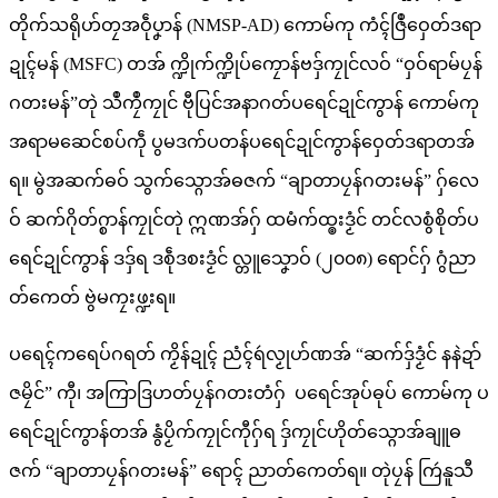
တိုက်သရိုဟ်တၠအဝဵုပၞာန် (NMSP-AD) ကောမ်ကု ကံၚ်ဇြဳဝှေတ်ဒရာ
ဍုၚ်မန် (MSFC) တအ် က္ဍိုက်က္ဍိုပ်ကၠောန်ဗဒှ်ကၠုင်လဝ် “ဝှဝ်ရာမ်ပၠန်
ဂတးမန်”တုဲ သဳကၠဳကၠုင် ဗီုပြင်အနာဂတ်ပရေင်ဍုင်ကွာန် ကောမ်ကု
အရာမဆေင်စပ်ကဵု ပွမဒက်ပတန်ပရေင်ဍုင်ကွာန်ဝှေတ်ဒရာတအ်
ရ။ မွဲအဆက်ဓဝ် သွက်သ္ဂောအ်ဓဇက် “ချာတာပၠန်ဂတးမန်” ဂှ်လေ
ဝ် ဆက်ဂိုတ်ဂ္စာန်ကၠုင်တုဲ ဣဏအ်ဂှ် ထမံက်ထ္ၜးဒၟံင် တင်လစွံစိုတ်ပ
ရေင်ဍုင်ကွာန် ဒဒှ်ရ ဒစဵုဒစးဒၟံင် လ္တူသၞောဝ် (၂၀၀၈) ရောင်ဂှ် ဂွံညာ
တ်ကေတ် ဗွဲမကၠးဖ္ဍးရ။
ပရေၚ်ကရေပ်ဂရတ် ကၟိန်ဍုၚ် ညံၚ်ရဴလၟုဟ်ဏအ် “ဆက်ဒှ်ဒၟံင် နနဲဍာ်
ဇမၠိင်” ကီု၊ အကြာဒြဟတ်ပၠန်ဂတးတံဂှ် ပရေင်အုပ်ဓုပ် ကောမ်ကု ပ
ရေင်ဍုင်ကွာန်တအ် နွံပၟိက်ကၠုင်ကီုဂှ်ရ ဒှ်ကၠုင်ဟိုတ်သ္ဂောအ်ချူဓ
ဇက် “ချာတာပၠန်ဂတးမန်” ရောၚ် ညာတ်ကေတ်ရ။ တုဲပၠန် ကြဴနူသီ