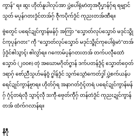
ကွာန်” ရ။ ဆ္ဂး ဟိုတ်နူပါလုပ်အာ ပ္ဍဲပေါဲရုဲမာဲတၠအဝဵုပၞာန်ဂှ်ရ ရမျှာင်
သၟတ် မပၠန်ဂတးဒၟံင်တအ်ဂှ် ဇီုကပိုက်ဒၟံင် ကုညးတအ်ဏီရ။
ဗွဲတၟေင် ပရေင်ဍုင်ကွာန်မန်ဂှ် အကြာ “သၞောတ်လုပ်သၞောဝ် မဒုင်သ္ဇို
င်ကုပၠန်ဂတး” ကဵု “သၞောတ်လုပ်သၞောဝ် မဒုင်သ္ဇိုင်ကုပေါဲရုဲမာဲ”တအ်
ဒှ်ဒၟံင်ၜါသွာၚ်၊ ၜါလ္ပာ်ရ။ ဂကောမ်ပၠန်ဂတးတအ် တက်ပလီုထောံ
သၞောဝ် (၂၀၀၈) တုဲ အဃောမဂိုတ်ဂ္စာန် ဒက်ပတန်ဒၟံၚ် သၞောတ်ဝှေတ်
ဒရာဂှ် ဗော်ညဳသၟဟ်မန်ဝွံ ဂ္စါန်ဒၟံင် သွက်‌သ္ဂောံကေတ်ဒၞါဲ ပ္ဍဲစက်ယန်ပ
ရေင်ဍုင်ကွာန်ဗၟာရ။ ဟိုတ်ဂှ်ရ အနာဂတ်ဂၠံၚ်တရဴ ပရေင်ဍုင်ကွာန်မန်
ဂှ် ဂၠံၚ်တရဴလဵု သွာၚ်လဵု ဒးကီု-ဗၠေတ်ကီုဂှ် တန်တဴဒၟံင် ကုညးဍုင်ကွာန်
တအ် ထံက်ဂလာန်ရ။
နိဂီု