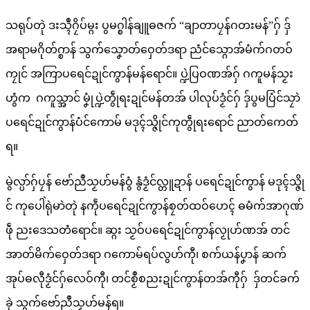
သရုပ်တုဲ ဒးသ္ၚဳဂၠိပ်မ္ဂး ပွမဂ္စါန်ချူဓဇက် “ချာတာပၠန်ဂတးမန်”ဂှ် ဒှ်
အရာမဂိုတ်ဂ္စာန် သွက်သၞောတ်ဝှေတ်ဒရာ ညံင်သ္ဂောအ်မံက်ဂတဝ်
ကၠုင် အကြာပရေင်ဍုင်ကွာန်မန်ရောင်။ ပ္ဍဲပြဝဏအ်ဂှ် ဂကူမန်သၟး
ဟွံက ဂကူသ္အာင် မၞုံပ္ဍဲတွဵုရးဍုင်မန်တအ် ပါလုပ်ဒၟံင်ဂှ် ဒှ်ပွမပြံင်သၠာဲ
ပရေင်ဍုင်ကွာန်ပံင်ကောမ် မဒုၚ်သ္ဇိုင်ကုတွဵုရးရောင် ညာတ်ကေတ်
ရ။
မွဲလ္ပာ်ဂှ်ပၠန် ဗော်ညဳသၟဟ်မန်ဝွံ နွံဒၟံင်လ္တူဍာန် ပရေင်ဍုင်ကွာန် မဒုၚ်သ္ဇို
င် ကုပေါဲရုဲမာဲတုဲ နကဵုပရေင်ဍုင်ကွာန်စၠတ်ထဝ်ဟေၚ် ဓမံက်အာဂုဏ်
ဖဵု ညးဒေသတံရောင်။ ဆ္ဂး သၟဝ်ပရေင်ဍုင်ကွာန်လၟုဟ်ဏအ် တင်
အာတ်မိက်ဝှေတ်ဒရာ ဂကောမ်ရပ်လွဟ်ကီု၊ စက်ယန်ပၞာန် ဆက်
အုပ်ဓလီုဒၟံင်ဂှ်လေဝ်ကီု၊ တင်စၟဳစညးဍုင်ကွာန်တအ်ကီုဂှ် ဒှ်တင်ခက်
ခုဲ သွက်ဗော်ညဳသၟဟ်မန်ရ။