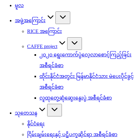
မူလ
အဖွဲ့အကြောင်း
RICE အကြောင်း
CAFFE project
၂၀၂၀ ရွေးကောက်ပွဲလေ့လာစောင့်ကြည့်ခြင်း
အစီရင်ခံစာ
ထိုင်းနိုင်ငံအတွင်း မြန်မာနိုင်ငံသား မဲပေးပိုင်ခွင့်
အစီရင်ခံစာ
လူထုတွေ့ဆုံဆွေးနွေးပွဲ အစီရင်ခံစာ
သုတေသန
နိုင်ငံရေး
ငြိမ်းချမ်းရေးနှင့် ပဋိပက္ခဆိုင်ရာ အစီရင်ခံစာ