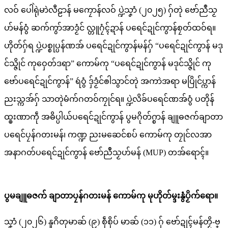
လဝ် ပေါဲရုဲမာဲလီဠာန် မကၠောန်လဝ် ပ္ဍဲသၞာံ (၂၀၂၅) ဂှ်တုဲ ဗော်ညဳသၟ
ဟ်မန်ဝွံ ဆက်ကွာ်အာဒၟံင် လ္တူဂၠံၚ်ဍာန် ပရေင်ဍုင်ကွာန်စၠတ်ထဝ်ရ။
ဟိုတ်ဂှ်ရ ပ္ဍဲပစ္စုပ္ပန်ဏအ် ပရေင်ဍုင်ကွာန်မန်ဂှ် “ပရေင်ဍုင်ကွာန် မဒု
င်သ္ဇိုင် ကုဝှေတ်ဒရာ” ကောမ်ကု “ပရေင်ဍုင်ကွာန် မဒုင်သ္ဇိုင် ကု
ဗော်ပရေင်ဍုင်ကွာန်” ရဴဝွံ ဒှ်ဒၟံင်ၜါသွာင်တုဲ အကာဲအရာ မပြိုင်ပ္ကာန်
ညးသ္ကအ်ဂှ် သာတုဲမံက်ဂတဝ်ကၠုင်ရ။ ပ္ဍဲလိခ်ပရေင်ဏအ်ဝွံ ပတိုန်
ထ္ၜးဏာကဵု အဓိပ္ပါယ်ပရေင်ဍုင်ကွာန် ပွမဂိုတ်ဂ္စာန် ချူဓဇက်ချာတာ
ပရေင်ပၠန်ဂတးမန်၊ ကဏ္ဍ ညးမဆေင်စပ် ကောမ်ကု တၠုင်လအာ
အနာဂတ်ပရေင်ဍုင်ကွာန် ဗော်ညဳသၟဟ်မန် (MUP) တအ်ရောၚ်။
ပွမချူဓဇက် ချာတာပၠန်ဂတးမန် ကောမ်ကု မုဟိုတ်မ္ဒးနွံပၟိက်ရော။
သၞာံ (၂၀၂၆) နူဂိတုမာဆ် (၉) စဵုစိုပ် မာဆ် (၁၁) ဂှ် ဗော်ဍုၚ်မန်တၟိ-ဗ္