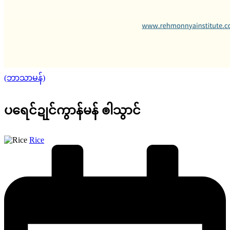
Posted
(ဘာသာမန်)
in
ပရေင်ဍုင်ကွာန်မန် ၜါသွာင်
Posted
Rice
by