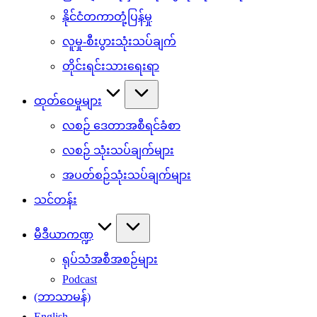
နိုင်ငံတကာတုံ့ပြန်မှု
လူမှု-စီးပွားသုံးသပ်ချက်
တိုင်းရင်းသားရေးရာ
ထုတ်ဝေမှုများ
လစဉ် ဒေတာအစီရင်ခံစာ
လစဉ် သုံးသပ်ချက်များ
အပတ်စဉ်သုံးသပ်ချက်များ
သင်တန်း
မီဒီယာကဏ္ဍ
ရုပ်သံအစီအစဉ်များ
Podcast
(ဘာသာမန်)
English