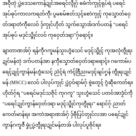
အဝဵုတုဲ ပ္ဍဲဒေသကောန်ဍုင်အရေင်လ္ၚဵုဂှ် ဓမံက်ကၠုၚ်ရုပ်ရဴ ပရေင်
အုပ်ဓုပ်ကာလကရတ်‌ကီု၊ ပွမစမ်ၜတ်သုၚ်စောဲကၠုၚ် ကုသၞောတ်ဝှေ
တ်ဒရာတံကီုလေဝ် ဒှ်ကၠုင်ဟိုတ် သွက်သ္ဂောအ်ဒက်ပတန် “ပရေင်
အုပ်ဓုပ် မဒုင်သ္ဇိုင်လဝ် ကုဝှေတ်ဒရာ”ဂှ်ရောၚ်။
ချာတာဏအ်ဂှ် ရန်ကဵုဂကူမန်သၟးဟွံ‌သေင် မဒုၚ်သ္ဇိုၚ် ကုအလုံတွဵုရး
ဍုင်မန်တုဲ ဒက်ပတန်အာ နကဵုသၞောတ်ဝှေတ်ဒရာရောၚ်။ ဂကောမ်ပ
ရေၚ်ဍုၚ်ကွာန်မန်ဟွံသေၚ် ညံၚ်ရဴ ကံၚ်ဇြဳညးမဒုၚ်ချပ်ဂၞန် တွဵုရးဍုင်
မန် (MSCC) လေဝ် ပါလုပ်ကၠုင် ပ္ဍဲဝှဝ်ရာမ်ဂှ် ဗွဲတၟေၚ် ဂွံဆဵုကေတ်ရ။
ဟိုတ်ဂှ်ရ “ပရေင်မဒုင်သဇိုင် ကုဂကူ” သၟးဟွံသေင် ပတဝ်အာဒၟံင်ကဵု
“ပရေင်ဍုင်ကွာန်ဝှေတ်ဒရာ မဒုၚ်သ္ဇိုင်ကုတွဵုရး” ရောင်ဂှ် ညာတ်
ကေတ်မာန်ရ။ အကာဲအရာဏအ်ဂှ် ဒှ်ဗီုပြင်တၠုင်လအာ ပရေင်ဍုင်
ကွာန်ဂကူဇဳ မၞုံပ္ဍဲတွဵုရးဍုင်မန်တအ် ပါလုပ်ပူဗိုင်ရ။