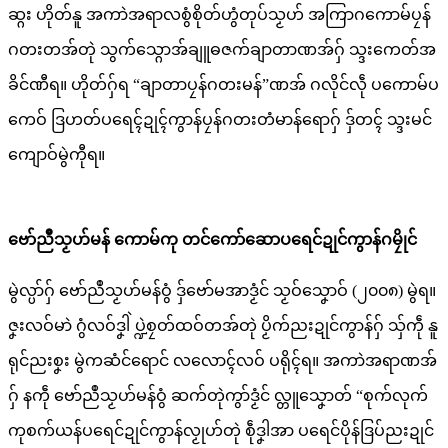
ဆ္ဂး ဟိုတ်နူ အကာဲအရာလစွံစိုတ်ဟွံတုပ်သၟဟ် အကြာဂကောမ်ပၠန်
ဂတးတအ်တုဲ သွက်သ္ဂောအ်ချူဓဇက်ချာတာဏအ်ဂှ် သ္ဒးကေတ်အ
ခိင်ဏီရ။ ဟိုတ်ဂှ်ရ “ချာတာပၠန်ဂတးမန်”ဏအ် ဂလိုင်လဵု ပကောမ်ပ
ကေဝ် ဒြဟတ်ပရေၚ်ဍုၚ်ကွာန်ပၠန်ဂတးတံမာန်ရောဂှ် ဒှ်တၚ် သ္ဒးမင်
ကျောဝ်မွဲကီုရ။
ဗော်ညဳသၟဟ်မန် ကောမ်ကု တင်ကော်ဆောပရေင်ဍုင်ကွာန်ဂမၠိုင်
မွဲလ္ပာ်ဂှ် ဗော်ညဳသၟဟ်မန်ဝွံ ဒှ်ဗော်မအာဒၟံင် သၟဝ်သၞောဝ် (၂၀၀၈) မွဲရ။
ဇၞးလဝ်မာဲ ဂွံလဝ်ဒၞါဲ ပ္ဍဲစၠတ်ထဝ်တအ်တုဲ ပၟိက်ညးဍုင်ကွာန်ဂှ် သှ်ကဵု နူ
ရုင်ညးစၞး မွဲကဆံင်ရောင် လလောၚ်လဝ် ပရိုၚ်ရ။ အကာဲအရာဏအ်
ဂှ် နကဵု ဗော်ညဳသၟဟ်မန်ဝွံ ဆက်တုဲကွာ်ဒၟံင် လ္တူသၞောတ် “စုက်လုက်
ကုစက်ယန်ပရေင်ဍုင်ကွာန်လၟုဟ်တုဲ စဵုဒၞါအာ ပရေင်ပိုန်ဒြပ်ညးဍုင်