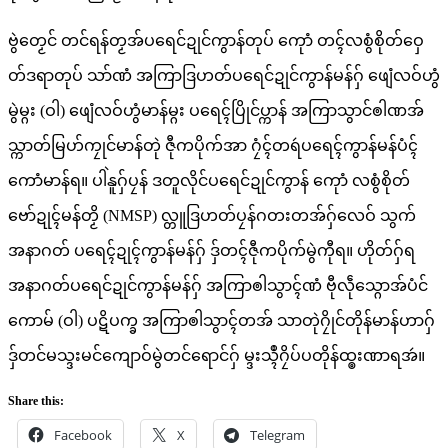
ဗွဲတၟေင် တင်ရန်တၟအ်ပ‌ရေင်ဍုင်ကွာန်တုပ် ကေုာံ တၚ်လစွံစိုတ်ဝှေ
တ်ဒရာတုပ် သာ်ဏံ အကြာဒြဟတ်ပရေင်ဍုင်ကွာန်မန်ဂှ် ဖျေံလဝ်ဟွံ
မွဲမ္ဂး (ဝါ) ဖျေံလဝ်ဟွံမာန်မ္ဂး ပရေၚ်ပြိုင်ပ္ကာန် အကြာသွာင်ၜါဏအ်
သ္ကာတ်မြဟ်ကၠုင်မာန်တုဲ ဇီုကပိုက်အာ ဂၠံၚ်တရဴပရေၚ်ကွာန်မန်ပံၚ်
ကောံမာန်ရ။ ပါဲနူဂှ်ပၠန် ဒတူလိုင်ပရေင်ဍုင်ကွာန် ကေုာံ လစွံစိုတ်‌
ဗော်ဍုၚ်မန်တၟိ (NMSP) လ္တူဒြဟတ်ပၠန်ဂတးတအ်ဂှ်လေဝ် သွက်
အနာဂတ် ပရေၚ်ဍုၚ်ကွာန်မန်ဂှ် ဒှ်တၚ်ဇီုကပိုက်မွဲကီုရ။ ဟိုတ်ဂှ်ရ
အနာဂတ်ပရေင်ဍုင်ကွာန်မန်ဂှ် အကြာၜါသွာၚ်ဏံ ဗီုလဵုသ္ဂောအ်ပံင်
ကောမ် (ဝါ) ပဋိပက္ခ အကြာၜါသွာၚ်တအ် သာတုဲဂၠိုင်တိုန်မာန်ဟာဂှ်
ဒှ်တင်မသ္ဒးမင်ကျောဝ်မွဲတင်ရောင်ဂှ် မ္ဒးသ္ၚဳဂၠိပ်ပတိုန်ထ္ၜးဏာရအဴ။
Share this:
Facebook
X
Telegram