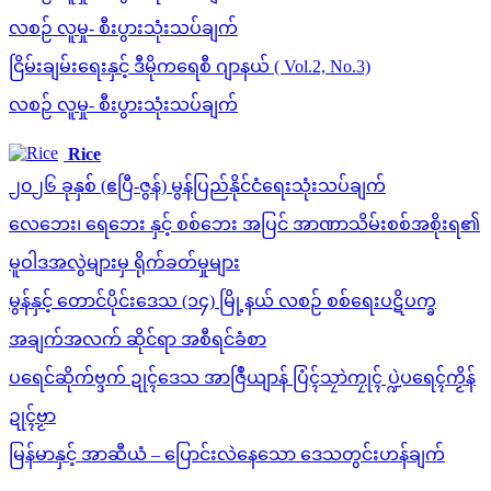
လစဉ် လူမှု- စီးပွားသုံးသပ်ချက်
ငြိမ်းချမ်းရေးနှင့် ဒီမိုကရေစီ ဂျာနယ် ( Vol.2, No.3)
လစဉ် လူမှု- စီးပွားသုံးသပ်ချက်
Rice
၂၀၂၆ ခုနှစ် (ဧပြီ-ဇွန်) မွန်ပြည်နိုင်ငံရေးသုံးသပ်ချက်
လေဘေး၊ ရေဘေး နှင့် စစ်ဘေး အပြင် အာဏာသိမ်းစစ်အစိုးရ၏
မူဝါဒအလွဲများမှ ရိုက်ခတ်မှုများ
မွန်နှင့် တောင်ပိုင်းဒေသ (၁၄) မြို့နယ် လစဉ် စစ်ရေးပဋိပက္ခ
အချက်အလက် ဆိုင်ရာ အစီရင်ခံစာ
ပရေင်ဆိုက်ဗ္ဒက် ဍုၚ်ဒေသ အာဇြဳယျာန် ပြံၚ်သၠာဲကၠုၚ် ပ္ဍဲပရေၚ်ကၟိန်
ဍုၚ်ဗၟာ
မြန်မာနှင့် အာဆီယံ – ပြောင်းလဲနေသော ဒေသတွင်းဟန်ချက်