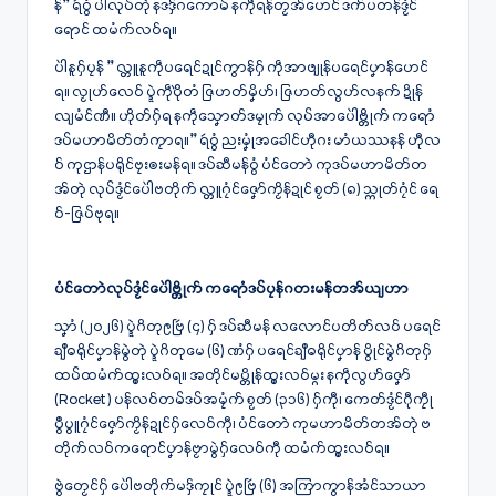
န်” ရဴဝွံ ပါလုပ်တုဲ နဒဒှ်ဂကောမ် နကဵုရန်တၟအ်ဟေင် ဒက်ပတန်ဒၟံင်
ရောင် ထမံက်လဝ်ရ။
ပါဲနူဂှ်ပၠန် ” လ္တူနူကဵုပရေင်ဍုင်ကွာန်ဂှ် ကဵုအာဖျုန်ပရေင်ပၞာန်ဟေင်
ရ။ လၟုဟ်လေဝ် ပ္ဍဲကဵုပိုဲတံ ဇြဟတ်မၞိဟ်၊ ဇြဟတ်လွဟ်လနက် ဍိုန်
လျမံင်ဏီ။ ဟိုတ်ဂှ်ရ နကဵုသၞောတ်ဒမၠုက် လုပ်အာပေါဲဗ္တိုက် ကရောံ
ဒပ်မဟာမိတ်တံကၠာရ။” ရဴဝွံ ညးမၞုံအခေါၚ်ဟီုဂး မာံယဿနန် ဟီုလ
ဝ် ကုဌာန်ပရိုင်ဗၠးၜးမန်ရ။ ဒပ်ဆီမန်ဝွံ ပံင်တောဲ ကုဒပ်မဟာမိတ်တ
အ်တုဲ လုပ်ဒၟံင်ပေါဲဗတိုက် လ္တူဂၠံင်ဇၞော်ကၟိန်ဍုင် စၟတ် (၈) သ္ကုတ်ဂၠံင် ရေ
ဝ်-ဇြပ်ဗုရ။
ပံင်တောဲလုပ်ဒၟံင်ပေါဲဗ္တိုက် ကရောံဒပ်ပၠန်ဂတးမန်တအ်ယျဟာ
သၞာံ (၂၀၂၆) ပ္ဍဲဂိတုဨဗြဴ (၄) ဂှ် ဒပ်ဆီမန် လလောင်ပတိတ်လဝ် ပရေင်
ချဳဓရိုင်ပၞာန်မွဲတုဲ ပ္ဍဲဂိတုမေ (၆) ဏံဂှ် ပရေင်ချဳဓရိုင်ပၞာန် ပွိုင်မွဲဂိတုဂှ်
ထပ်ထမံက်ထ္ၜးလဝ်ရ။ အတိုင်မပ္တိုန်ထ္ၜးလဝ်မ္ဂး နကဵုလွဟ်ဇၞော်
(Rocket ) ပန်လဝ်တမ်ဒပ်အမၠံက် စၟတ် (၃၁၆) ဂှ်ကီု၊ ‌ကေတ်ဒၟံင်ဂီုကၠီု
ပွဳပွူဂၠံင်ဇၞော်ကၟိန်ဍုင်ဂှ်လေဝ်ကီု၊ ပံင်တောဲ ကုမဟာမိတ်တအ်တုဲ ဗ
တိုက်လဝ်ကရောင်ပၞာန်ဗၟာမွဲဂှ်လေဝ်ကီု ထမံက်ထ္ၜးလဝ်ရ။
ဗွဲတၟေင်ဂှ် ပေါဲဗတိုက်မဒှ်ကၠုင် ပ္ဍဲဨဗြဴ (၆) အကြာကွာန်အံင်သာယာ