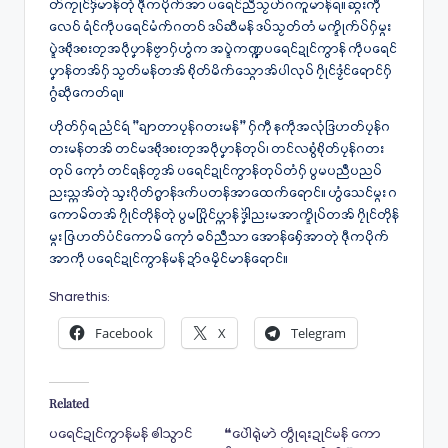
တ်ကၠုင်ဒှ်မာန်တုဲ ဇီုကပိုက်အာ ပရေၚ်ညဳသၟဟ်ဂကူမာန်ရ။ ဆ္ဂးကီု
လေဝ် ရံၚ်ကဵုပရေၚ်မံက်ဂတဝ် ဒပ်ဆီမန် ဒပ်သၟတ်တံ မက္ဍိုက်ပ်ဂှ်မ္ဂး
ပ္ဍဲဒစဵုဒစးတၠအဝဵုပၞာန်ဗၟာဂှ်ဟွံက အပ္ဍဲကဏ္ဍပရေင်ဍုင်ကွာန် ကဵုပရေင်
ပၞာန်တအ်ဂှ် သၟတ်မန်တအ် စိုတ်မိက်သ္ဂောအ်ပါလုပ် ဂၠိုင်ဒၟံင်ရောင်ဂှ်
ဂွံဆဵုကေတ်ရ။
ဟိုတ်ဂှ်ရ ညံင်ရဴ “ချာတာပၠန်ဂတးမန်” ဂှ်ကီု နကဵုအလုံဒြဟတ်ပၠန်ဂ
တးမန်တအ် တင်မဒစဵုဒစးတၠအဝဵုပၞာန်တုပ်၊ တၚ်လစွံစိုတ်ပၠန်ဂတး
တုပ် ကေုာံ တၚ်ရန်တၟအ် ပရေၚ်ဍုၚ်ကွာန်တုပ်တံဂှ် ပွမပညဳပညပ်
ညးသ္ကအ်တုဲ သ္ဒးဂိုတ်ဂ္စာန်ဒက်ပတန်အာထေက်ရောင်။ ဟွံသေင်မ္ဂး ဂ
ကောမ်တအ် ဂၠိုင်တိုန်တုဲ ပွမပြိုင်ပ္ကာန် ဒၞါဲညးမအာက္ဍိုပ်တအ် ဂၠိုင်တိုန်
မ္ဂး ဇြဟတ်ပံင်ကောမ် ကေုာံ ဓဝ်ညဳသာ အောန်စှ်ေအာတုဲ ဇီုကပိုက်
အာကဵု ပရေင်ဍုင်ကွာန်မန် ဍာ်ဇမၠိင်မာန်ရောင်။
Share this:
Facebook
X
Telegram
Related
ပရေင်ဍုင်ကွာန်မန် ၜါသွာင်
❝ပေဲါရုဲမာဲ တွဵုရးဍုင်မန် ကော