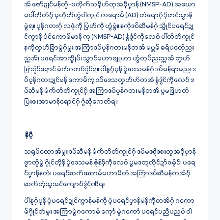
အ် ဗော်ဍုင်မန်တၟိ-ဗတိုက်သရိုဟ်တၠအဝဵုပၞာန် (NMSP-AD) အဃော
မပါ်တိတ်ဂှ် မုဟိုတ်ဟွံပါကၠုင် ကရောမ် (AD) တံရောဂှ် ဒှ်တင်သၟာန်
မွဲရ။ ပၠန်ဂတးဂှ် လဇုဲကီု ပြဟ်ကီု ဟွံမွဲ။ နကဵုဒပ်ဆီမန်ဂှ် သ္ဇိုင်ပရေင်ဍု
င်ကွာန် ပံင်ကောမ်မာန် ကု (NMSP-AD) နွံဒၟံင်ကီုလေဝ် ပါ်တိတ်ကၠုင်
နကဵုတၞဟ်ခြာမွဲဂှ်မ္ဂး အကြာဒပ်ပၠန်ဂတးမန်တအ် မပ္တမ် ဓရ်ပတှ်ေညး
သ္ကအ်၊ ပရေင်အာက္ဍိုပ်၊ သွာင်မဟာဗျူဟာ ဟွံတုပ်ညးသ္ကအ် တၞဟ်
ခြာဒၟံၚ်ရောၚ် မံက်ဂတဝ်ဒၟံင်ရ။ ပါဲနူဂှ်ပၠန် ပ္ဍဲဒေသမန်ဂှ် ဒပ်မန်ရာမည၊ ဒ
ပ်ပၠန်ဂတးဍုၚ်မန် ကောမ်ကု ဒပ်ဒေသတၞဟ်ဟ်တအ် နွံဒၟံင်ကီုလေဝ် ဒ
ပ်ဆီမန် မံက်တိတ်ကၠုင်ဂှ် အကြာဒပ်ပၠန်ဂတးမန်တအ် ပွမဒြဟတ်
ပြးဇးအာမာန်ရောင်ဂှ် ဂွံဆဵုကေတ်ရ။
နိဂီု
သရုပ်ထောအ်မ္ဂး ဒပ်ဆီမန် မံက်တိတ်ကၠုင်ဂှ် ဒပ်မဒစဵုဒစးတၠအဝဵုပၞာန်
ဗၟာတၟိမွဲ ဂၠိုင်တိုန် ပ္ဍဲဒေသမန် ၜိုန်ဒှ်ကီုလေဝ် ပွမဒတူလိုင်ဍာ်ဇမၠိင်၊ ပရေ
င်ပၞာန်နတဲ၊ ပရေင်ဆက်ဆောမ်မဟာမိတ် အကြာဒပ်ဆီမန်တအ်ဂှ်
ဆက်တုဲသ္ဒးမင်ကျောဝ်ဒၟံင်ဏီရ။
ပါဲနူဂှ်ပၠန် ပ္ဍဲပရေင်ဍုင်ကွာန်မန်ကီု ပ္ဍဲပရေင်ပၞာန်မန်ကီုတအ်ဂှ် ဂကော
မ်ဂၠိုင်တဴမ္ဂး အကြာမွဲဂကောမ် ကေုာံ မွဲဂကောံ ပရေင်ပညဳပညပ် ဝါ