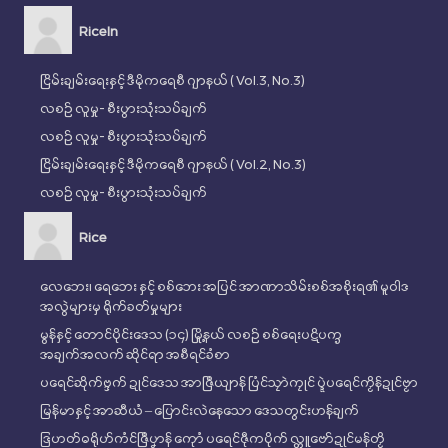
RiceIn
ငြိမ်းချမ်းရေးနှင့် ဒီမိုကရေစီ ဂျာနယ် ( Vol.3, No.3)
လစဉ် လူမှု- စီးပွားသုံးသပ်ချက်
လစဉ် လူမှု- စီးပွားသုံးသပ်ချက်
ငြိမ်းချမ်းရေးနှင့် ဒီမိုကရေစီ ဂျာနယ် ( Vol.2, No.3)
လစဉ် လူမှု- စီးပွားသုံးသပ်ချက်
Rice
လေဘေး၊ ရေဘေး နှင့် စစ်ဘေး အပြင် အာဏာသိမ်းစစ်အစိုးရ၏ မူဝါဒ
အလွဲများမှ ရိုက်ခတ်မှုများ
မွန်နှင့် တောင်ပိုင်းဒေသ (၁၄) မြို့နယ် လစဉ် စစ်ရေးပဋိပက္ခ
အချက်အလက် ဆိုင်ရာ အစီရင်ခံစာ
ပရေင်ဆိုက်ဗ္ဒက် ဍုၚ်ဒေသ အာဇြဳယျာန် ပြံၚ်သၠာဲကၠုၚ် ပ္ဍဲပရေၚ်ကၟိန်ဍုၚ်ဗၟာ
မြန်မာနှင့် အာဆီယံ – ပြောင်းလဲနေသော ဒေသတွင်းဟန်ချက်
ဒြဟတ်ဓရိုဟ်ကံၚ်ဇြဳပၞာန် ကေုာံ ပရေၚ်ဇီုကပိုက် လ္တူဗော်ဍုၚ်မန်တၟိ