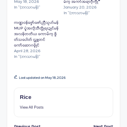
May 18, 2026
မ်ကု အကာဲအရာဂီုကၠီု❞
In "(ဘာသာမန်)"
January 20, 2026
In "(ဘာသာမန်)"
ကဏ္ဍဝန်ဇၞော်ဗော်ညဳသၟဟ်မန်
MUP ပ္ဍဲအလဵုသဳတွဵုရးဍုင်မန်
အလန်တတိယ ကောမ်ကု ဇွိ
တ်သပေါတ် လ္တူတင်
ကော်‌ဆောဂမၠိုင်
April 28, 2026
In "(ဘာသာမန်)"
Last updated on May 18, 2026
Rice
View All Posts