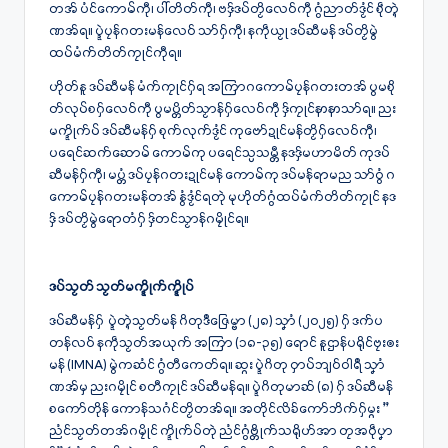
တအ် ပံင်ကောမ်ကီု၊ ပါ်တိတ်ကီု၊ ဗဒှ်ဒပ်တၟိလေဝ်ကီု ဂွံညာတ်ဒၟံင် စဵုတ္ၚဲ
ဏအ်ရ။ ပ္ဍဲပၠန်ဂတးမန်လေဝ် သာ်ဂှ်ကီု၊ နကဵုယၟု ဒပ်ဆီမန် ဒပ်တၟိမွဲ
ထပ်မံက်တိတ်ကၠုင်ကီုရ။
ဟိုတ်နူ ဒပ်ဆီမန် မံက်ကၠုင်ဂှ်ရ အကြာဂကောမ်ပၠန်ဂတးတအ် ပွမစို
တ်လုပ်စဂှ်လေဝ်ကီု ပွမပ္တိတ်သၟာန်ဂှ်လေဝ်ကီု ဒှ်ကၠုင်နာနာသာ်ရ။ ညး
မက္ဍိုက်ပ် ဒပ်ဆီမန်ဂှ် စုက်လုက်ဒၟံင် ကုဗော်ဍုင်မန်တၟိဂှ်လေဝ်ကီု၊
ပ‌ရေင်ဆက်ဆောမ် ကောမ်ကု ပရေၚ်သ္ပသမ္တီ နဒဒှ်မဟာမိတ် ကုဒပ်
ဆီမန်ဂှ်ကီု၊ မပ္တံ ဒပ်ပၠန်ဂတးဍုၚ်မန် ကောမ်ကု ဒပ်မန်ရာမည သာ်ဝွံ ဂ
ကောမ်ပၠန်ဂတးမန်တအ် နွံဒၟံင်ရတုဲ မုဟိုတ်ဂွံထပ်မံက်တိတ်ကၠုင် နဒ
ဒှ် ဒပ်တၟိမွဲရောတံဂှ် ဒှ်တၚ်သၟာန်ဂမၠိုၚ်ရ။
ဒပ်သၟတ် သၟတ်မက္ဍိုက်က္ဍိုပ်
ဒပ်ဆီမန်ဂှ် ပ္ဍဲတ္ၚဲသၟတ်မန် ဂိတုဒဳဇြေမ္ဗာ (၂၈) သၞာံ (၂၀၂၅) ဂှ် ဒက်ပ
တန်လဝ် နကဵုသၟတ်အယုက် အကြာ (၁၈-၃၅) ရောင် နူဌာန်ပရိုၚ်ဗၠးၜး
မန် (IMNA) မွဲကဆံင် ဂွံတီကေတ်ရ။ ဆ္ဂး ပ္ဍဲဂိတု ဝှာပ်ဘျဝ်ဝါရဳ သၞာံ
ဏအ်မှ ညးဂမၠိုင် စတီကၠုင် ဒပ်ဆီမန်ရ။ ပ္ဍဲဂိတုမာဆ် (၈) ဂှ် ဒပ်ဆီမန်
စကော်တိုန် ကောန်သဂံင်တၟိတအ်ရ။ အတိုင်လိခ်ကော်ဘိက်ဂှ်မ္ဂး ”
ညံင်သၟတ်တအ်ဂမၠိုင် က္ဍိုက်ပ်တုဲ ညံင်ဂွံဗ္တိုက်သရိုဟ်အာ တၠအဝဵုပၞာ