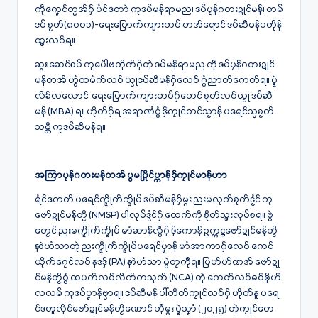
ကဵုကၞေင်တၟအ်ဂှ် ပံင်တောဲ ကုဒပ်မန်ရာမည၊ ဒပ်ပၠန်ဂတးဍုင်မန်၊ တမ်
ဒပ် စၟတ်(၈၀၀၁)-ရေးပြောက်ကျားတပ် တအ်ရောင် ဒပ်ဆီမန်ပတိုန်
ထ္ၜးလဝ်ရ။
ဆ္ဂး ဆေင်စပ် ကုပေါဲဗတိုက်ဂှ်တုဲ ဒပ်မန်ရာမည ကဵု ဒပ်ပၠန်ဂတးဍုၚ်
မန်တအ် ဟွံထမံက်လဝ် ယၟုဒပ်ဆီမန်ဂှ်လေဝ် ဂွံညာတ်ကေတ်ရ။ ပ္ဍဲ
လိခ်လလောင် ရေးပြောက်ကျားတပ်ဂှ်ဟေင် စုတ်လဝ်ယၟု ဒပ်ဆီ
မန် (MBA) ရ။ ဟိုတ်ဂှ်ရ အရာဏံဝွံ ဒှ်ကၠုင်တင်သၟာန် ပရေင်သ္ပစၟတ်
သမ္တီ ကုဒပ်ဆီမန်ရ။
အကြာပၠန်ဂတးမန်တအ် ပွမပြိုၚ်ပ္ကာန် ဒှ်‌ကၠုၚ်မာန်ဟာ
ရံင်ကေတ် ပရေင်က္ဍိုက်က္ဍိုပ် ဒပ်ဆီမန်ဂှ်မ္ဂး ညးမလုက်စုက်ဒၟံၚ် ကု
ဗော်ဍုင်မန်တၟိ (NMSP) ပါလုပ်ဒၟံင်ဂှ် ထေက်ကဵု စိုတ်သ္ဒးလုပ်စရ။ ဗွဲ
တၟေင် ညးမက္ဍိုက်က္ဍိုပ် မာံဆာန်လွဳဂှ် ဒှ်ကောန် ဥက္ကဋ္ဌဗော်ဍုင်မန်တၟိ
နာဲဟံသာတုဲ ညးက္ဍိုက်က္ဍိုပ်ပရေင်ပၞာန် မာံအာကာဂှ်လေဝ် ကေင်
ယိုက်ဂၠေင်လဝ် နဒဒှ် (PA) နာဲဟံသာ မွဲတၠကီုရ။ ပြဟ်ဟ်ဏအ် ဗော်ဍု
င်မန်တၟိဝွံ ထပက်လဝ်လိက်ကသုက် (NCA) တုဲ ကေတ်လဝ်ဓဝ်ၜိုဟ်
လလမ် ကုဒပ်ပၞာန်ဗၟာရ။ ဒပ်ဆီမန် ပါ်တိတ်ကၠုင်လဝ်ဂှ် ဟိုတ်နူ ပရေ
င်ဒတူလိုင်ဗော်ဍုင်မန်တၟိဏောင် ဟီုမ္ဂး ပ္ဍဲသၞာံ (၂၀၂၅) တုဲကၠုင်တေ