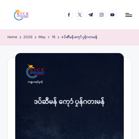
Skip
facebook.com
twitter.com
t.me
instagram.com
youtube.com
to
content
Home
2026
May
18
ဒပ်ဆီမန် ကေုာံ ပၠန်ဂတးမန်