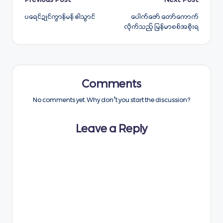
Post
Previous Post
Next Post
ပရေင်ဍုင်ကွာန်မန် ၜါသွာင်
ပေါက်ဖော် တော်ကောက်
navigation
လိုက်သည့် မြန်မာစစ်အစိုးရ
Comments
No comments yet. Why don’t you start the discussion?
Leave a Reply