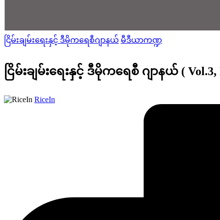
Posted
ငြိမ်းချမ်းရေးနှင့် ဒီမိုကရေစီဂျာနယ်
မီဒီယာကဏ္ဍ
in
ငြိမ်းချမ်းရေးနှင့် ဒီမိုကရေစီ ဂျာနယ် ( Vol.3,
Posted
RiceIn
by