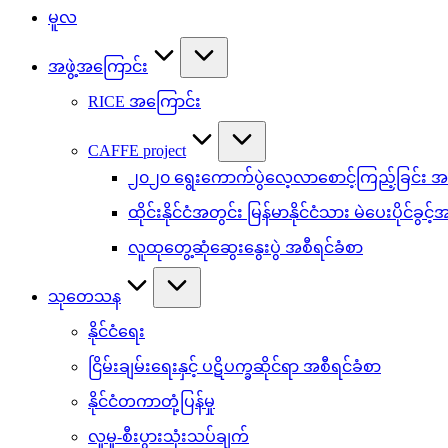
မူလ
အဖွဲ့အကြောင်း
RICE အကြောင်း
CAFFE project
၂၀၂၀ ရွေးကောက်ပွဲလေ့လာစောင့်ကြည့်ခြင်း အစ
ထိုင်းနိုင်ငံအတွင်း မြန်မာနိုင်ငံသား မဲပေးပိုင်ခွင့
လူထုတွေ့ဆုံဆွေးနွေးပွဲ အစီရင်ခံစာ
သုတေသန
နိုင်ငံရေး
ငြိမ်းချမ်းရေးနှင့် ပဋိပက္ခဆိုင်ရာ အစီရင်ခံစာ
နိုင်ငံတကာတုံ့ပြန်မှု
လူမှု-စီးပွားသုံးသပ်ချက်