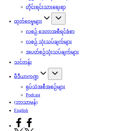
တိုင်းရင်းသားရေးရာ
ထုတ်ဝေမှုများ
လစဉ် ဒေတာအစီရင်ခံစာ
လစဉ် သုံးသပ်ချက်များ
အပတ်စဉ်သုံးသပ်ချက်များ
သင်တန်း
မီဒီယာကဏ္ဍ
ရုပ်သံအစီအစဉ်များ
Podcast
(ဘာသာမန်)
English
facebook.com
twitter.com