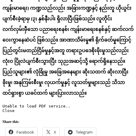
ကျန်းမာရေး) ကဏ္ဍသည်လည်း အခြားကဏ္ဍနှင့် နည်းတူ ယိုယွင်း
ပျက်စီးခဲ့ရာမှ (
၃
) နှစ်နီးပါး ရှိလာပြီးဖြစ်သည်။ လူတိုင်း
လက်လှမ်းမှီသော ပညာရေးစနစ်၊ ကျန်းမာရေးစနစ်နှင့် ဆက်လက်
ဝေးကွာနေဆဲပင် ဖြစ်သည်။ အာဏာသိမ်းမှု၏ ရိုက်ခတ်မှုကြောင့်
ပြည်တွင်းမတည်ငြိမ်မှုနှင့်အတူ တရားဥပဒေစိုးမိုးမှုသည်လည်း
လုံးဝ ပြိုလဲပျ
က်
စီးသွားပြီး သုညအဆင့်သို့ ရောက်ရှိနေသည်။
ပြည်သူများ၏ လုံခြုံမှု အခြေအနေများ ဆိုးသထက် ဆိုးလာပြီး
ခိုးမှု၊ အနုကြမ်းစီးမှု၊ လုယက်မှုနှင့် လူသတ်မှုများသည် သိသာ
ထင်ရှားစွာ ယခင်ထက် များပြားလာသည်။
Unable to load PDF service..
Close
Share this:
Facebook
X
Telegram