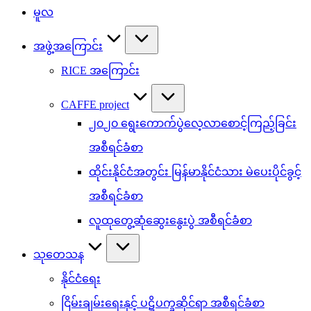
မူလ
အဖွဲ့အကြောင်း
RICE အကြောင်း
CAFFE project
၂၀၂၀ ရွေးကောက်ပွဲလေ့လာစောင့်ကြည့်ခြင်း
အစီရင်ခံစာ
ထိုင်းနိုင်ငံအတွင်း မြန်မာနိုင်ငံသား မဲပေးပိုင်ခွင့်
အစီရင်ခံစာ
လူထုတွေ့ဆုံဆွေးနွေးပွဲ အစီရင်ခံစာ
သုတေသန
နိုင်ငံရေး
ငြိမ်းချမ်းရေးနှင့် ပဋိပက္ခဆိုင်ရာ အစီရင်ခံစာ