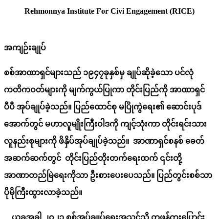
Rehmonnya Institute For Civi Engagement (RICE)
အကျဉ်းချုပ်
စစ်အာဏာရှင်များသည် ၁၉၄၇ခုနှစ်မှ ချုပ်ဆိုခဲ့သော ပင်လုံ
ကတိကဝတ်များကို မျက်ကွယ်ပြုကာ တိုင်းပြည်ကို အာဏာရှင်
ပီပီ အုပ်ချုပ်ခဲ့သည်။ ပြည်ထောင်စု မပြိုကွဲရေး၏ ဆောင်းပုဒ်
အောက်တွင် မဟာလူမျိုးကြီးဝါဒကို ကျင့်သုံးကာ တိုင်းရင်းသား
လူနည်းစုများကို ဖိနှိပ်အုပ်ချုပ်ခဲ့သည်။ အာဏာရှင်စနစ် ခေတ်
အဆက်ဆက်
တွင်
တိုင်းပြည်တိုးတက်ရေးထက် ၎င်းတို့
အာဏာတည်မြဲရေးကိုသာ ဦးစားပေးပေသည်။
ပြည်တွင်းစစ်သာ
ပိုမိုကြီးထွားလာခဲ့သည်။
ယခုအခါ
၂၀၂၁ စစ်အုပ်ချုပ်ရေးအသွင်သို့ တဖန်ကူးပြောင်း