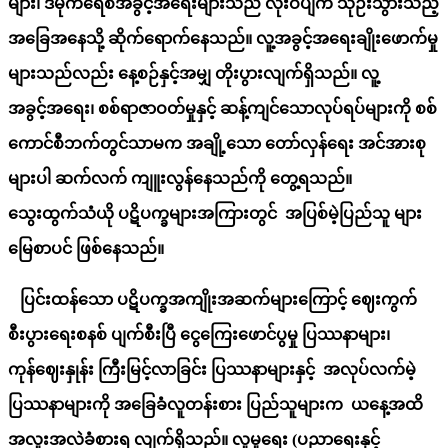
များ၊ ဒီမိုကရေစီအခွင့်အရေးများသည် လုံးဝပျက် သုဉ်းသွားသည့်
အခြေအနေသို့ ဆိုက်ရောက်နေသည်။ လူ့အခွင့်အရေးချိုးဖောက်မှု
များသည်လည်း နေ့စဉ်နှင့်အမျှ တိုးပွားလျက်ရှိသည်။ လူ့
အခွင့်အရေး၊ စစ်ရာဇာဝတ်မှုနှင့် ဆန့်ကျင်သောလုပ်ရပ်များကို စစ်
ကောင်စီ
ဘက်
တွင်သာမက အချို့သော တော်လှန်ရေး အင်အားစု
များပါ ဆက်လက် ကျူးလွန်နေသည်ကို တွေ့ရသည်။
သွေးထွက်သံယို ပဋိပက္ခများအကြားတွင်
အပြစ်မဲ့ပြည်သူ များ
မြေစာပင် ဖြစ်နေသည်။
ပြင်းထန်သော ပဋိပက္ခအကျိုးအဆက်များကြောင့် ဈေးကွက်
စီးပွားရေးစနစ် ပျက်စီးပြီ ငွေကြေးဖောင်ပွမှု ပြဿနာများ၊
ကုန်ဈေးနှုန်း ကြီးမြင့်လာခြင်း ပြဿနာများနှင့် အလုပ်လက်မဲ့
ပြဿနာများကို အခြေခံလူတန်းစား ပြည်သူများက ယနေ့အထိ
အလူးအလဲခံစား
ရ
လျက်ရှိသည်။ လူမှုရေး (ပညာရေးနှင့်