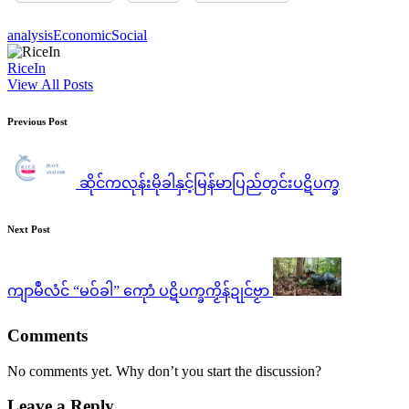
Tags:
analysis
Economic
Social
RiceIn
View All Posts
Post
Previous Post
navigation
ဆိုင်ကလုန်းမိုခါနှင့်မြန်မာပြည်တွင်းပဋိပက္ခ
Next Post
ကျာမဳလံင် “မဝ်ခါ” ကေုာံ ပဋိပက္ခကၟိန်ဍုင်ဗၟာ
Comments
No comments yet. Why don’t you start the discussion?
Leave a Reply