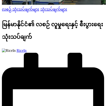
Posted
လစဉ် သုံးသပ်ချက်များ
သုံးသပ်ချက်များ
in
မြန်မာနိုင်ငံ၏ လစဉ် လူမှုရေးနှင့် စီးပွားရေး
သုံးသပ်ချက်
Posted
RiceIn
by