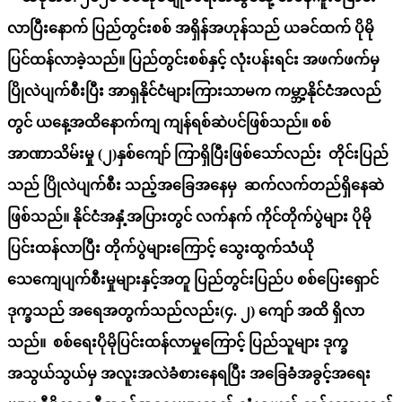
လာပြီးနောက် ပြည်တွင်းစစ် အရှိန်အဟုန်သည်
ယခင်ထက်
ပိုမို
ပြင်ထန်လာခဲ့သည်။ ပြည်တွင်းစစ်နှင့် လုံးပန်းရင်း အဖက်ဖက်မှ
ပြိုလဲပျက်စီးပြီး အာရှနိုင်ငံများကြားသာမက ကမ္ဘာ့နိုင်ငံအလည်
တွင် ယနေ့အထိနောက်ကျ ကျန်ရစ်ဆဲပင်ဖြစ်သည်။ စစ်
အာဏာသိမ်းမှု (၂)နှစ်ကျော် ကြာရှိပြီးဖြစ်သော်လည်း တိုင်းပြည်
သည် ပြိုလဲပျက်စီး သည့်အခြေအနေမှ ဆက်လက်တည်ရှိနေဆဲ
ဖြစ်သည်။ နိုင်ငံအနှံ့အပြားတွင် လက်နက် ကိုင်တိုက်ပွဲများ ပိုမို
ပြင်းထန်လာပြီး တိုက်ပွဲများကြောင့် သွေးထွက်သံယို
သေကျေပျက်စီးမှုများနှင့်အတူ
ပြည်တွင်းပြည်ပ
စစ်ပြေးရှောင်
ဒုက္ခသည် အရေအတွက်သည်လည်း(
၄. ၂
)
ကျော်
အထိ ရှိလာ
သည်။ စစ်ရေးပိုမိုပြင်းထန်လာမှုကြောင့် ပြည်သူများ ဒုက္ခ
အသွယ်သွယ်မှ အလူးအလဲခံစားနေရပြီး အခြေခံအခွင့်အရေး