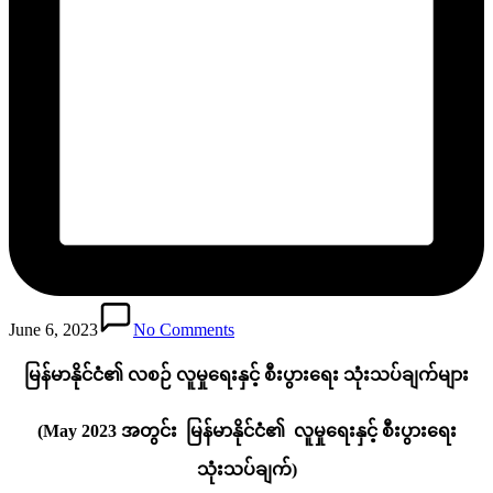
June 6, 2023
No Comments
မြန်မာနိုင်ငံ၏ လစဉ် လူမှုရေးနှင့် စီးပွားရေး သုံးသပ်ချက်များ
(May 2023 အတွင်း မြန်မာနိုင်ငံ၏ လူမှုရေးနှင့် စီးပွားရေး
သုံးသပ်ချက်)