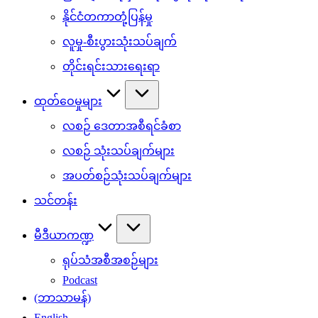
နိုင်ငံတကာတုံ့ပြန်မှု
လူမှု-စီးပွားသုံးသပ်ချက်
တိုင်းရင်းသားရေးရာ
ထုတ်ဝေမှုများ
လစဉ် ဒေတာအစီရင်ခံစာ
လစဉ် သုံးသပ်ချက်များ
အပတ်စဉ်သုံးသပ်ချက်များ
သင်တန်း
မီဒီယာကဏ္ဍ
ရုပ်သံအစီအစဉ်များ
Podcast
(ဘာသာမန်)
English