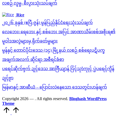
လစဉ် လူမှု- စီးပွားသုံးသပ်ချက်
Rice
၂၀၂၆ ခုနှစ် (ဧပြီ-ဇွန်) မွန်ပြည်နိုင်ငံရေးသုံးသပ်ချက်
လေဘေး၊ ရေဘေး နှင့် စစ်ဘေး အပြင် အာဏာသိမ်းစစ်အစိုးရ၏
မူဝါဒအလွဲများမှ ရိုက်ခတ်မှုများ
မွန်နှင့် တောင်ပိုင်းဒေသ (၁၄) မြို့နယ် လစဉ် စစ်ရေးပဋိပက္ခ
အချက်အလက် ဆိုင်ရာ အစီရင်ခံစာ
ပရေင်ဆိုက်ဗ္ဒက် ဍုၚ်ဒေသ အာဇြဳယျာန် ပြံၚ်သၠာဲကၠုၚ် ပ္ဍဲပရေၚ်ကၟိန်
ဍုၚ်ဗၟာ
မြန်မာနှင့် အာဆီယံ – ပြောင်းလဲနေသော ဒေသတွင်းဟန်ချက်
Copyright 2026 —
. All rights reserved.
Bloghash WordPress
Theme
Scroll
to
Top