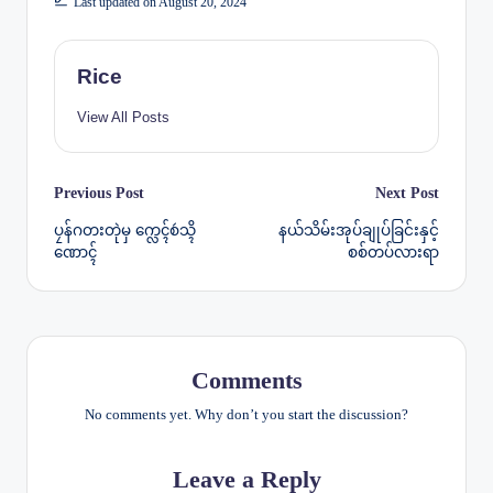
Last updated on August 20, 2024
Rice
View All Posts
Post
Previous Post
Next Post
ပၠန်ဂတးတုဲမှ က္လေၚ်စဴသ္ၚိ
နယ်သိမ်းအုပ်ချုပ်ခြင်းနှင့်
navigation
ဏောၚ်
စစ်တပ်လားရာ
Comments
No comments yet. Why don’t you start the discussion?
Leave a Reply