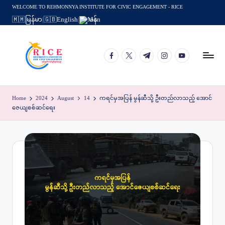
WELCOME TO REHMONNYA INSTITUTE FOR CIVIC ENGAGEMENT - RICE
🇲🇲
မြန်မာ
|
🇬🇧
English
|
မန်
Skip
to
content
facebook.com
twitter.com
t.me
instagram.com
youtube.com
Home
2024
August
14
ကရင်မှအပြန် မွန်ဆီသို့ ဦးတည်လာသည့် အောင်
ဇေယျစစ်ဆင်ရေး