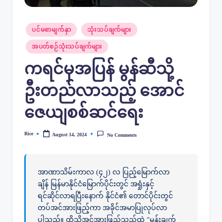
Posted
ပင်မစာမျက်နှာ
သုံးသပ်ချက်များ
in
အပတ်စဉ်သုံးသပ်ချက်များ
ကရင်မှအပြန် မွန်ဆီသို့
ဦးတည်လာသည့် အောင်
ဇေယျစစ်ဆင်ရေး
Rice
August 14, 2024
No Comments
Posted
by
အာဏာသိမ်းကာလ (၄၂) လ ပြည့်မြောက်လာ
ချိန် မြန်မာနိုင်ငံမြောက်ပိုင်းတွင် အရှုံးနှင့်
ရင်ဆိုင်လာရပြီးနောက် နိုင်ငံ၏ တောင်ပိုင်းတွင်
တပ်အင်အားဖြည့်ကာ အခိုင်အမာပြုလုပ်လာ
ပါသည်။ ထိုသို့အင်အားဖြည့်သည့်ထဲ “မှန်းချက်