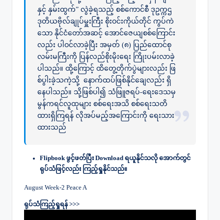
နှင့် နှမ်းထွက်” လွဲခဲ့ရသည့် စစ်ကောင်စီ ဒုဥက္ကဌ
ဒုတိယဗိုလ်ချုပ်မှူးကြီး စိုးဝင်းကိုယ်တိုင် ကွပ်ကဲ
သော နိုင်ငံတော်အဆင့် အောင်ဇေယျစစ်ကြောင်း
လည်း ပါဝင်လာခဲ့ပြီး အမှတ် (၈) ပြည်ထောင်စု
လမ်းမကြီးကို ပြန်လည်စိုးမိုးရေး ကြိုးပမ်းလာခဲ့
ပါသည်။ ထို့ကြောင့် ထိတွေ့တိုက်ပွဲများလည်း ဖြ
စ်ပွါးခဲ့သကဲ့သို့ နောက်ထပ်ဖြစ်နိုင်ချေလည်း ရှိ
နေပါသည်။ သို့ဖြစ်ပါ၍ သံဖြူဇရပ်-ရေးဒေသမှ
မွန်ကရင်လူထုများ စစ်ရေးအသိ စစ်ရေးသတိ
ထားရှိကြရန် လိုအပ်မည့်အကြောင်းကို ရေးသား
ထားသည်
Flipbook ဖွင့်ဖတ်ပြီး ‌Download ရယူနိုင်သလို အောက်တွင်
ရုပ်သံဖြင့်လည်း ကြည့်ရှုနိုင်သည်။
August Week-2 Peace A
ရုပ်သံကြည့်ရှုရန် >>>