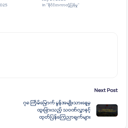
2025
In "နိုင်ငံတကာတုံ့ပြန်မှု"
Next Post
၇၈ ကြိမ်မြောက် မွန်အမျိုးသားနေ့မှ
ထူးခြားသည့် သဝဏ်လွှာနှင့်
ထုတ်ပြန်ကြေညာချက်များ