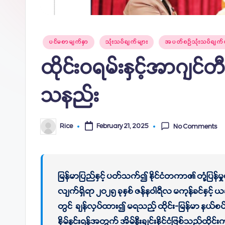
Posted
ပင်မစာမျက်နှာ
သုံးသပ်ချက်များ
အပတ်စဉ်သုံးသပ်ချက်မ
in
ထိုင်းဝရမ်းနှင့်အာဂျင်တ
သနည်း
Rice
February 21, 2025
No Comments
Posted
by
မြန်မာပြည်နှင့် ပတ်သက်၍ နိုင်ငံတကာ၏ တုံ့ပြန
လျက်ရှိရာ ၂၀၂၅ ခုနှစ် ဇန်နဝါရီလ မကုန်ခင်နှင့်
တွင် ချန်လှပ်ထား၍ မရသည့် ထိုင်း-မြန်မာ နယ်စပ်
နှိမ်နင်းရန်အတွက် အိမ်နီးချင်းနိုင်ငံဖြစ်သည့်ထိ