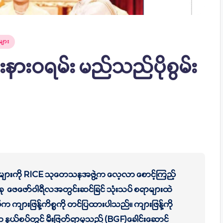
ျား
ီးနားဝရမ်း မည်သည်ပိုစွမ်း
်မှုများကို RICE သုတေသနအဖွဲ့က လေ့လာ စောင့်ကြည့်
 ယခု ဖေဖော်ဝါရီလအတွင်းဆင်ခြင် သုံးသပ် စရာများထဲ
က ကျားဖြန့်ကိစ္စကို တင်ပြထားပါသည်။ ကျားဖြန့်ကို
ုင်းက နယ်စပ်တွင် မီးဖြတ်ရာမှသည် ‌(BGF)ခေါင်းဆောင်