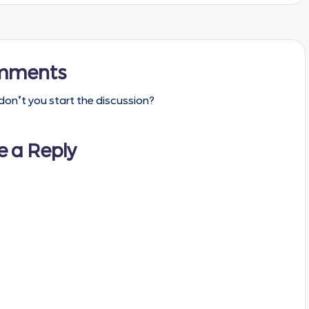
mments
n’t you start the discussion?
e a Reply