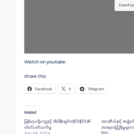
DearFlip
Watch on youtube:
Share this:
Facebook
X
Telegram
Related
မြန်မာ့ပဋိပက္ခနှင့် အိမ်နီးချင်းထိုင်းနိုင်ငံ၏
အာဆီယံနှင့် အဖွဲ့ဝင်
ပါဝင်ပတ်သက်မှု
အရေးတုံ့ပြန်မှုမျ
July 29, 2024
ခြင်း