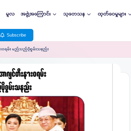
မူလ
အဖွဲ့အကြောင်း
သုတေသန
ထုတ်ဝေမှုများ
Subscribe
နားဝရမ်း မည်သည်ပိုစွမ်းသနည်း