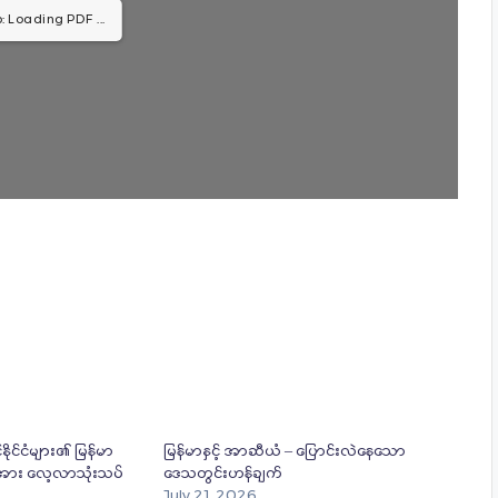
: Loading PDF ...
နိုင်ငံများ၏ မြန်မာ
မြန်မာနှင့် အာဆီယံ – ပြောင်းလဲနေသော
ားအား လေ့လာသုံးသပ်
ဒေသတွင်းဟန်ချက်
July 21, 2026