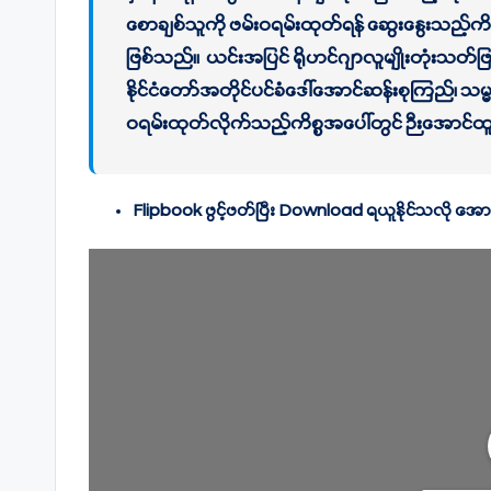
စောချစ်သူကို ဖမ်းဝရမ်းထုတ်ရန် ဆွေးနွေးသည့်က
ဖြစ်သည်။ ယင်းအပြင် ရိုဟင်ဂျာလူမျိုးတုံးသတ်ဖြ
နိုင်ငံတော်အတိုင်ပင်ခံ‌‌ဒေါ်အောင်ဆန်းစုကြည်၊ သ
ဝရမ်းထုတ်လိုက်သည့်ကိစ္စအပေါ်တွင် ဉီးအောင်ထူ
Flipbook ဖွင့်ဖတ်ပြီး ‌Download ရယူနိုင်သလို အောက