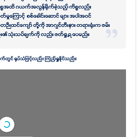
ိစ္စအထိ ဂယက်အလွန်ရိုက်ခဲ့သည့် ကိစ္စလည်း
တ်မှုကြောင့် စစ်ခေါင်းဆောင် များ အပါအဝင်
မ္မတဉီးထင်ကျော် တို့ကို အာဂျင်တီးနား တရားရုံးက ဖမ်း
း၏ သုံးသပ်ချက်ကို လည်း ဖတ်ရှု့ရ ပေမည်။
်တွင် ရုပ်သံဖြင့်လည်း ကြည့်ရှုနိုင်သည်။