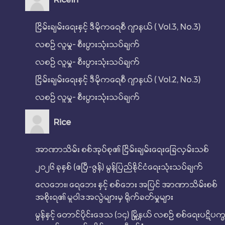
RiceIn
ငြိမ်းချမ်းရေးနှင့် ဒီမိုကရေစီ ဂျာနယ် ( Vol.3, No.3)
လစဉ် လူမှု- စီးပွားသုံးသပ်ချက်
လစဉ် လူမှု- စီးပွားသုံးသပ်ချက်
ငြိမ်းချမ်းရေးနှင့် ဒီမိုကရေစီ ဂျာနယ် ( Vol.2, No.3)
လစဉ် လူမှု- စီးပွားသုံးသပ်ချက်
Rice
အာဏာသိမ်း စစ်အုပ်စု၏ ငြိမ်းချမ်းရေးခြေလှမ်းသစ်
၂၀၂၆ ခုနှစ် (ဧပြီ-ဇွန်) မွန်ပြည်နိုင်ငံရေးသုံးသပ်ချက်
လေဘေး၊ ရေဘေး နှင့် စစ်ဘေး အပြင် အာဏာသိမ်းစစ်
အစိုးရ၏ မူဝါဒအလွဲများမှ ရိုက်ခတ်မှုများ
မွန်နှင့် တောင်ပိုင်းဒေသ (၁၄) မြို့နယ် လစဉ် စစ်ရေးပဋိပက္