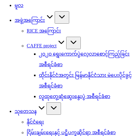
မူလ
အဖွဲ့အကြောင်း
RICE အကြောင်း
CAFFE project
၂၀၂၀ ရွေးကောက်ပွဲလေ့လာစောင့်ကြည့်ခြင်း
အစီရင်ခံစာ
ထိုင်းနိုင်ငံအတွင်း မြန်မာနိုင်ငံသား မဲပေးပိုင်ခွင့်
အစီရင်ခံစာ
လူထုတွေ့ဆုံဆွေးနွေးပွဲ အစီရင်ခံစာ
သုတေသန
နိုင်ငံရေး
ငြိမ်းချမ်းရေးနှင့် ပဋိပက္ခဆိုင်ရာ အစီရင်ခံစာ