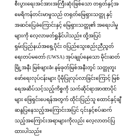
စီးပွားရေးအင်အားအကြီးဆုံးဖြစ်သော တရုတ်နှင့်အ
မေရိကန်တင်းမာမှုသည် တရုတ်မြေရှားသတ္တု နှင့်
အဆင်ပြေခဲကြောင်းနှင့် မြေရှားသတ္တု၏ အရေးပါမှု
များကို လေ့လာဖတ်ရှုနိုင်ပါသည်။ ထို့အပြင်
ရှမ်းပြည်နယ်အရှေ့ပိုင်း ဝပြည်သွေးစည်းညီညွတ်
ရေးတပ်မတော် (UWSA) အုပ်ချုပ်နေသော မိုင်းဆတ်
မြို့အနီး မြစ်ဖျားခံ၊ နမ့်ခုတ်မြစ်အနီးတွင် သတ္တုတူး
ဖော်ရေးလုပ်ငန်းများ ပိုမိုပြုလုပ်လာခြင်းကြောင့် မြစ်
ရေအဆိပ်သင့်သည့်ကိစ္စကို သက်ဆိုင်ရာအာဏာပိုင်
များ ဖြေရှင်းပေရန်အတွက် ထိုင်းပြည်သူ ထောင်နှင့်ချီ
ဆန္ဒပြနေသည့်အကြောင်းအပြင် ၎င်းနှင့်စပ်ဆက်
သည့်အကြောင်းအရာများကိုလည်း လေ့လာတင်ပြ
ထားပါသည်။