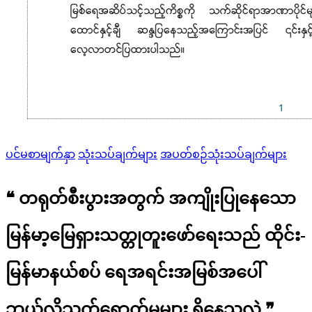
Posted
ပင်မစာမျက်နှာ
သုံးသပ်ချက်များ
အပတ်စဉ်သုံးသပ်ချက်များ
in
❝ တရုတ်စီးပွားအတွက် အကျိုးပြုနေသော
မြန်မာ့မြေရှားသတ္တုတူးဖော်ရေးသည် ထိုင်း-
မြန်မာနယ်စပ် ‌ရေအရင်းအမြစ်အ‌ပေါ်
ဘယ်လိုသက်ရောက်မှုများ ရှိနေသလဲ ❞