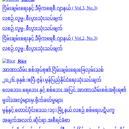
ငြိမ်းချမ်းရေးနှင့် ဒီမိုကရေစီ ဂျာနယ် ( Vol.3, No.3)
လစဉ် လူမှု- စီးပွားသုံးသပ်ချက်
လစဉ် လူမှု- စီးပွားသုံးသပ်ချက်
ငြိမ်းချမ်းရေးနှင့် ဒီမိုကရေစီ ဂျာနယ် ( Vol.2, No.3)
လစဉ် လူမှု- စီးပွားသုံးသပ်ချက်
Rice
အာဏာသိမ်း စစ်အုပ်စု၏ ငြိမ်းချမ်းရေးခြေလှမ်းသစ်
၂၀၂၆ ခုနှစ် (ဧပြီ-ဇွန်) မွန်ပြည်နိုင်ငံရေးသုံးသပ်ချက်
လေဘေး၊ ရေဘေး နှင့် စစ်ဘေး အပြင် အာဏာသိမ်းစစ်အစိုးရ၏
မူဝါဒအလွဲများမှ ရိုက်ခတ်မှုများ
မွန်နှင့် တောင်ပိုင်းဒေသ (၁၄) မြို့နယ် လစဉ် စစ်ရေးပဋိပက္ခ
အချက်အလက် ဆိုင်ရာ အစီရင်ခံစာ