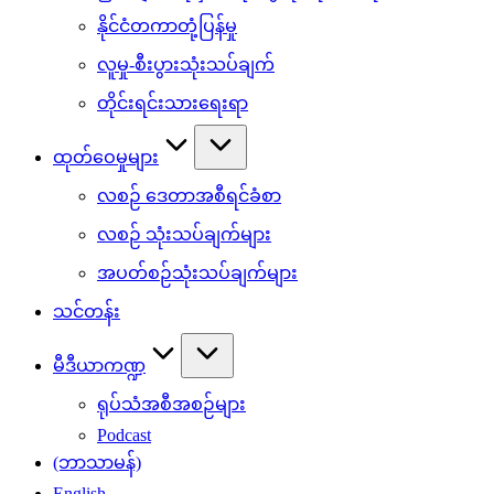
နိုင်ငံတကာတုံ့ပြန်မှု
လူမှု-စီးပွားသုံးသပ်ချက်
တိုင်းရင်းသားရေးရာ
ထုတ်ဝေမှုများ
လစဉ် ဒေတာအစီရင်ခံစာ
လစဉ် သုံးသပ်ချက်များ
အပတ်စဉ်သုံးသပ်ချက်များ
သင်တန်း
မီဒီယာကဏ္ဍ
ရုပ်သံအစီအစဉ်များ
Podcast
(ဘာသာမန်)
English