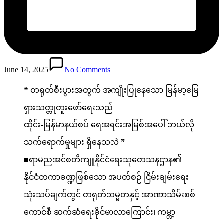
June 14, 2025
No Comments
❝ တရုတ်စီးပွားအတွက် အကျိုးပြုနေသော မြန်မာ့မြေ
ရှားသတ္တုတူးဖော်ရေးသည်
ထိုင်း-မြန်မာနယ်စပ် ‌ရေအရင်းအမြစ်အ‌ပေါ် ဘယ်လို
သက်ရောက်မှုများ ရှိနေသလဲ ❞
■ရာမညအင်စတီကျူနိုင်ငံ‌ရေးသုတေသနဌာန၏
နိုင်ငံတကာခဏ္ဍဖြစ်သော အပတ်စဉ် ငြိမ်းချမ်းရေး
သုံးသပ်ချက်တွင် တရုတ်သမ္မတနှင့် အာဏာသိမ်းစစ်
ကောင်စီ ဆက်ဆံရေးခိုင်မာလာကြောင်း၊ ကမ္ဘာ့