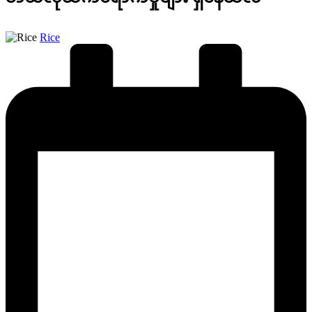
Posted
Rice
by