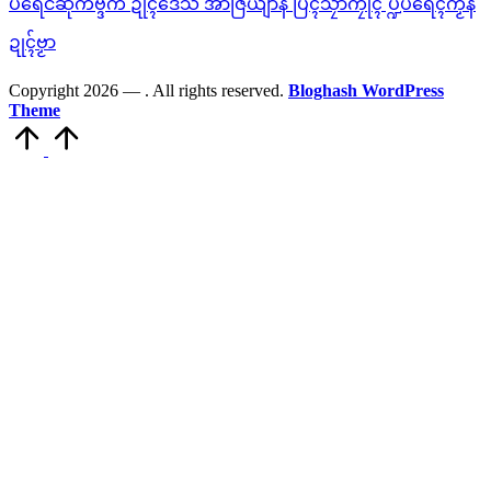
ပရေင်ဆိုက်ဗ္ဒက် ဍုၚ်ဒေသ အာဇြဳယျာန် ပြံၚ်သၠာဲကၠုၚ် ပ္ဍဲပရေၚ်ကၟိန်
ဍုၚ်ဗၟာ
Copyright 2026 —
. All rights reserved.
Bloghash WordPress
Theme
Scroll
to
Top