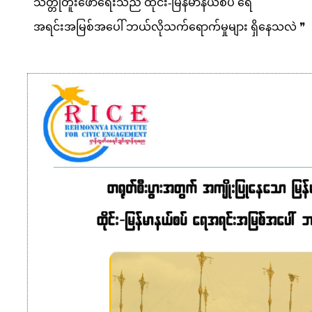
သတ္တုတူးဖော်ရေးသည် ထိုင်း-မြန်မာနယ်စပ် ‌ရေ
အရင်းအမြစ်အ‌ပေါ် ဘယ်လိုသက်ရောက်မှုများ ရှိနေသလဲ ❞