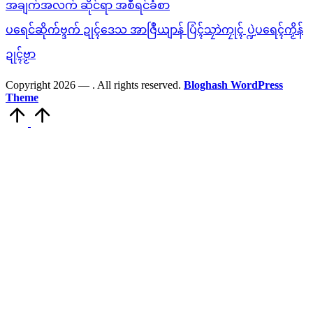
အချက်အလက် ဆိုင်ရာ အစီရင်ခံစာ
ပရေင်ဆိုက်ဗ္ဒက် ဍုၚ်ဒေသ အာဇြဳယျာန် ပြံၚ်သၠာဲကၠုၚ် ပ္ဍဲပရေၚ်ကၟိန်
ဍုၚ်ဗၟာ
Copyright 2026 —
. All rights reserved.
Bloghash WordPress
Theme
Scroll
to
Top