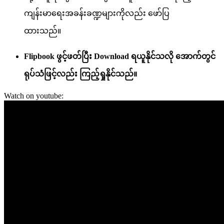
ကျန်းမာရေးအခန်းခဏ္ဍများကိုလည်း ဖော်ပြ
ထားသည်။
Flipbook ဖွင့်ဖတ်ပြီး ‌Download ရယူနိုင်သလို အောက်တွင်
ရုပ်သံဖြင့်လည်း ကြည့်ရှုနိုင်သည်။
Watch on youtube: