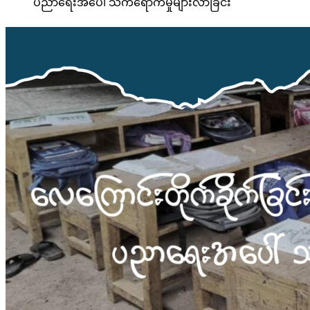
ပညာရေးအပေါ် သက်ရောက်မှုများလာခြင်း