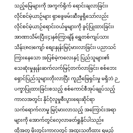
သည့်မြေများကို အကွက်ရိုက် ရောင်းချလာခြင်း၊
လိုင်စင်မဲ့ယာဉ်များ ရှာဖွေဖမ်းဆီးမှုရှိသော်လည်း
လိုင်စင်မဲ့ယာဉ်ရောင်းဝယ်မှုများကို ခွင့်ပြုထားခြင်း၊
အာဏာသိမ်းပြီး(၄)နှစ်ကြာချိန် ရွှေတစ်ကျပ်သား
သိန်း(၈၀)ကျော် စျေးနှုန်းမြင့်မားလာခြင်း၊ ပညာသင်
ကြားနေသော အပြစ်မဲ့ကလေးနှင့် ပြည်သူများ၏
သေဆုံးမှုနှုန်းဆက်လက်မြင့်တက်လာခြင်း၊ စစ်ဘေး
ရှောင်ပြည်သူများတိုးလာပြီး ကူညီဖြေရှင်းမှု မရှိဘဲ ဉ
ပက္ခာပြုထားခြင်းစသည့် စစ်ကောင်စီအုပ်ချုပ်သည့်
ကာလအတွင်း နိုင်ငံ့လူမှုစီးပွားရေးဆိုင်ရာ
သက်ရောက်လာမှု မြင့်မားလာသည့် အကြောင်းအရာ
များကို အောက်တွင်လေ့လာဖတ်ရှုနိုင်ပါသည်။
ထို့အတူ မိုးတွင်းကာလတွင် အထူးသတိထား ရမည့်