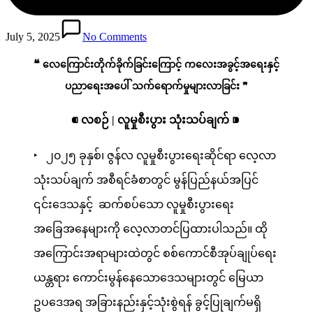
July 5, 2025
No Comments
❝
လေကြောင်းတိုက်ခိုက်ခြင်းကြောင့် ကလေးအခွင့်အရေးနှင့်
ပညာရေးအပေါ် သက်ရောက်မှုများလာခြင်း ❞
⁌ လ
စဉ်
|
လူမှုစီးပွား သုံးသပ်ချက် ⁍
‣ ၂၀၂၅ ခုနှစ်၊ ဇွန်လ လူမှုစီးပွားရေးဆိုင်ရာ လေ့လာ
သုံးသပ်ချက် အစီရင်ခံစာတွင် မွန်ပြည်နယ်အပြင်
၎င်းဒေသနှင့် ဆက်စပ်သော လူမှုစီးပွားရေး
အခြေအနေများကို လေ့လာတင်ပြထားပါသည်။ ထို
အကြောင်းအရာများထဲတွင် စစ်ကောင်စီအုပ်ချုပ်ရေး
ယန္တရား ကောင်းမွန်နေသောဒေသများတွင် မြေယာ
ဥပဒေအရ အခြားနည်းနှင့်သုံးစွဲရန် ခွင့်ပြုချက်မရှိ