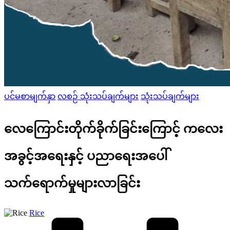
Posted
ပင်မစာမျက်နှာ
လစဉ် သုံးသပ်ချက်များ
သုံးသပ်ချက်များ
in
လေကြောင်းတိုက်ခိုက်ခြင်းကြောင့် ကလေး
အခွင့်အရေးနှင့် ပညာရေးအပေါ်
သက်ရောက်မှုများလာခြင်း
Posted
Rice
by