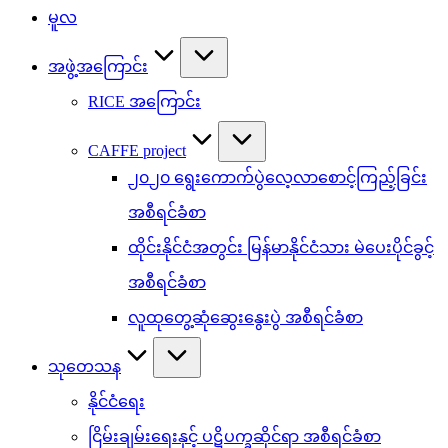
မူလ
အဖွဲ့အကြောင်း
RICE အကြောင်း
CAFFE project
၂၀၂၀ ရွေးကောက်ပွဲလေ့လာစောင့်ကြည့်ခြင်း
အစီရင်ခံစာ
ထိုင်းနိုင်ငံအတွင်း မြန်မာနိုင်ငံသား မဲပေးပိုင်ခွင့်
အစီရင်ခံစာ
လူထုတွေ့ဆုံဆွေးနွေးပွဲ အစီရင်ခံစာ
သုတေသန
နိုင်ငံရေး
ငြိမ်းချမ်းရေးနှင့် ပဋိပက္ခဆိုင်ရာ အစီရင်ခံစာ