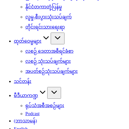
နိုင်ငံတကာတုံ့ပြန်မှု
လူမှု-စီးပွားသုံးသပ်ချက်
တိုင်းရင်းသားရေးရာ
ထုတ်ဝေမှုများ
လစဉ် ဒေတာအစီရင်ခံစာ
လစဉ် သုံးသပ်ချက်များ
အပတ်စဉ်သုံးသပ်ချက်များ
သင်တန်း
မီဒီယာကဏ္ဍ
ရုပ်သံအစီအစဉ်များ
Podcast
(ဘာသာမန်)
English