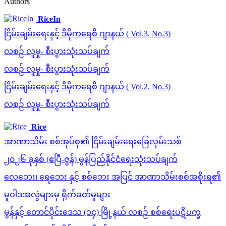
Authors
RiceIn
ငြိမ်းချမ်းရေးနှင့် ဒီမိုကရေစီ ဂျာနယ် ( Vol.3, No.3)
လစဉ် လူမှု- စီးပွားသုံးသပ်ချက်
လစဉ် လူမှု- စီးပွားသုံးသပ်ချက်
ငြိမ်းချမ်းရေးနှင့် ဒီမိုကရေစီ ဂျာနယ် ( Vol.2, No.3)
လစဉ် လူမှု- စီးပွားသုံးသပ်ချက်
Rice
အာဏာသိမ်း စစ်အုပ်စု၏ ငြိမ်းချမ်းရေးခြေလှမ်းသစ်
၂၀၂၆ ခုနှစ် (ဧပြီ-ဇွန်) မွန်ပြည်နိုင်ငံရေးသုံးသပ်ချက်
လေဘေး၊ ရေဘေး နှင့် စစ်ဘေး အပြင် အာဏာသိမ်းစစ်အစိုးရ၏
မူဝါဒအလွဲများမှ ရိုက်ခတ်မှုများ
မွန်နှင့် တောင်ပိုင်းဒေသ (၁၄) မြို့နယ် လစဉ် စစ်ရေးပဋိပက္ခ