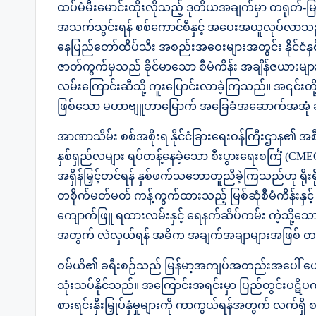
ထပ်မံမီးမောင်းထိုးလိုသည့် ဒုတိယအချက်မှာ တရုတ်-မြ
အသက်သွင်းရန် စစ်ကောင်စီနှင့် အပေးအယူလုပ်လာသည့်
နေပြည်တော်ထိပ်သီး အစည်းအဝေးများအတွင်း နိုင်ငံ
ဇာတ်ကွက်မှသည် ခိုင်မာသော စီမံကိန်း အချိန်ဇယား
လမ်းကြောင်းဆီသို့ ကူးပြောင်းလာခဲ့ကြသည်။ အ၎င်
ဖြစ်သော မဟာဗျူဟာမြောက် အခြေခံအဆောက်အအုံ 
အာဏာသိမ်း စစ်အစိုးရ နိုင်ငံခြားရေးဝန်ကြီးဌာန၏ အစီရ
နှစ်ရှည်လများ ရပ်တန့်နေခဲ့သော စီးပွားရေးစင်္ကြံ (CMEC)
အရှိန်မြှင့်တင်ရန် နှစ်ဖက်သဘောတူညီခဲ့ကြသည်ဟု ရိုး
တစိုက်မတ်မတ် ကန့်ကွက်ထားသည့် မြစ်ဆုံစီမံကိန်းနှင
ကျောက်ဖြူ ရထားလမ်းနှင့် ရေနက်ဆိပ်ကမ်း ကဲ့သို့သ
အတွက် လဲလှယ်ရန် အဓိက အချက်အချာများအဖြစ် တကျေ
ဝမ်ယိ၏ ခရီးစဉ်သည် မြန်မာ့အကျပ်အတည်းအပေါ် ပ
သုံးသပ်နိုင်သည်။ အကြောင်းအရင်းမှာ ပြည်တွင်းပဋိပက္
စားရင်းနှီးမြှုပ်နှံမှုများကို ကာကွယ်ရန်အတွက် လက်ရှ