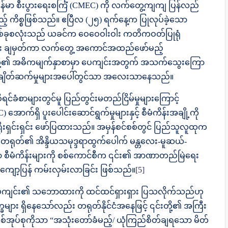
န်မာ စီးပွားရေးစင်္ကြံ (CMEC) ကို လက်တွေ့ကျကျ ပြန်လည်
 ကိစ္စဖြစ်သည်။ ဧပြီလ (၂၅) ရက်နေ့က ပြုလုပ်ခဲ့သော
နှစ်ခုစလုံးသည် ယခင်က ဝေဝေဝါးဝါး ကတိကဝတ်ပြုရုံ
များ ချမှတ်ကာ လက်တွေ့ အကောင်အထည်ဖော်မည့်
းတို့၏ အဓိကမျက်နှာစာမှာ ပေကျင်းအတွက် အသက်သွေးကြော
ချိတ်ဆက်မှုများအပေါ်တွင်သာ အလေးသာနေသည်။
င်ခံစာများတွင်မူ ပြည်တွင်းမတည်ငြိမ်မှုများကြောင့်
 အောက်ရှိ ပူးပေါင်းဆောင်ရွက်မှုများနှင့် စီမံကိန်းအချို့ကို
ရိုးရှင်းရှင်း ဖော်ပြထားသည်။ အမှန်စင်စစ်တွင် ပြည်သူလူထုက
့် တရုတ်၏ အိန္ဒိယသမုဒ္ဒရာထွက်ပေါက် မန္တလေး-မူဆယ်-
ော စီမံကိန်းများကို စစ်ကောင်စီက ၎င်း၏ အာဏာတည်မြဲရေး
ာ့ပြန် ကမ်းလှမ်းလာခြင်း ဖြစ်သည်။
[5]
ေကျင်း၏ သဘောထားကို ထင်ထင်ရှားရှား ပြသလိုက်သည်ဟု
ခများ ရှိနေသော်လည်း တရုတ်နိုင်ငံအနေဖြင့် ၎င်းတို့၏ အကြီး
ိ စစ်အုပ်စုကိုသာ “အသုံးတော်ခံမည့်/ ယုံကြည်စိတ်ချရသော မိတ်