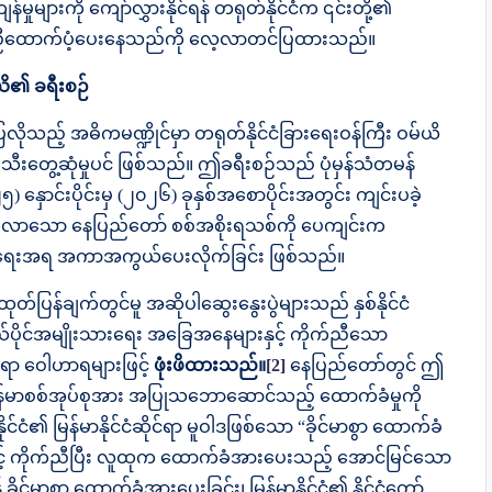
မှုများကို ကျော်လွှားနိုင်ရန် တရုတ်နိုင်ငံက ၎င်းတို့၏
 ကူညီထောက်ပံ့ပေးနေသည်ကို လေ့လာတင်ပြထားသည်။
ယိ၏ ခရီးစဉ်
ုသည့် အဓိကမဏ္ဍိုင်မှာ တရုတ်နိုင်ငံခြားရေးဝန်ကြီး ဝမ်ယိ
ပ်သီးတွေ့ဆုံမှုပင် ဖြစ်သည်။ ဤခရီးစဉ်သည် ပုံမှန်သံတမန်
်းပိုင်းမှ (၂၀၂၆) ခုနှစ်အစောပိုင်းအတွင်း ကျင်းပခဲ့
ွက်လာသော နေပြည်တော် စစ်အစိုးရသစ်ကို ပေကျင်းက
်ငံရေးအရ အကာအကွယ်ပေးလိုက်ခြင်း ဖြစ်သည်။
်ပြန်ချက်တွင်မူ အဆိုပါဆွေးနွေးပွဲများသည် နှစ်နိုင်ငံ
၏ ကိုယ်ပိုင်အမျိုးသားရေး အခြေအနေများနှင့် ကိုက်ညီသော
ရာ ဝေါဟာရများဖြင့်
ဖုံးဖိထားသည်။
[2]
နေပြည်တော်တွင် ဤ
ည် မြန်မာစစ်အုပ်စုအား အပြုသဘောဆောင်သည့် ထောက်ခံမှုကို
်ငံ၏ မြန်မာနိုင်ငံဆိုင်ရာ မူဝါဒဖြစ်သော “ခိုင်မာစွာ ထောက်ခံ
င့် ကိုက်ညီပြီး လူထုက ထောက်ခံအားပေးသည့် အောင်မြင်သော
 ခိုင်မာစွာ ထောက်ခံအားပေးခြင်း၊ မြန်မာနိုင်ငံ၏ နိုင်ငံတော်