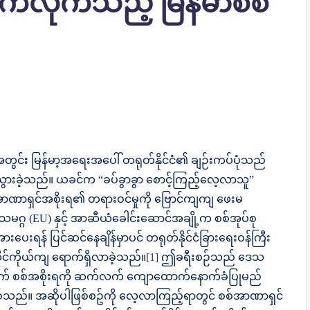
်လိုက်သည့် မြန်မာစစ်
င်း မြန်မာ့အရေးအပေါ် တရုတ်နိုင်ငံ၏ ချဉ်းကပ်ပုံသည်
ားခဲ့သည်။ ယခင်က “ခပ်ခွာခွာ စောင့်ကြည့်လေ့လာသူ”
ဏာရှင်အစိုးရ၏ တရားဝင်မှုကို ဗြောင်ကျကျ ဖေးမ
္ဂ (EU) နှင့် အာဆီယံခေါင်းဆောင်အချို့က စစ်အုပ်စု
းပေးရန် ပြင်ဆင်နေချိန်မှာပင် တရုတ်နိုင်ငံခြားရေးဝန်ကြီး
ုင်ကိုယ်ကျ ရောက်ရှိလာခဲ့သည်။
[1]
ဤခရီးစဉ်သည် ဒေသ
းအတွက် စစ်အစိုးရကို ဆက်လက် ကျောထောက်နောက်ခံပြုမည်
်။ အဆိုပါဖြစ်စဥ်ကို လေ့လာကြည့်ရာတွင် စစ်အာဏာရှင်