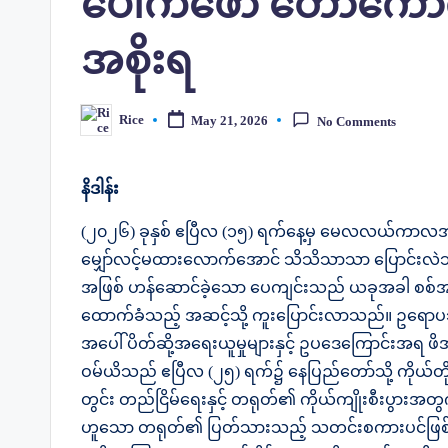
ပေါက်ဖော် တော်ကောက
အစိုးရ
Rice
May 21, 2026
No Comments
Posted
by
နိဒါန်း
(၂၀၂၆) ခုနှစ် ဧပြီလ (၁၅) ရက်နေ့မှ မေလလယ်ကာလအတွ
မျှော်လင့်မထားလောက်အောင် သိသိသာသာ ပြောင်းလဲသွ
အဖြစ် ဟန်ဆောင်ခဲ့သော ပေကျင်းသည် ယခုအခါ စစ်အာ
ထောက်ခံသည့် အဆင့်သို့ ကူးပြောင်းလာသည်။ ဥရောပသမဂ
အပေါ် ပိတ်ဆို့အရေးယူမှုများနှင့် ဥပဒေကြောင်းအရ ဖိအာ
ဝမ်ယိသည် ဧပြီလ (၂၅) ရက်၌ နေပြည်တော်သို့ ကိုယ်တိ
တွင်း တည်ငြိမ်ရေးနှင့် တရုတ်၏ ကိုယ်ကျိုးစီးပွာ
ဟူသော တရုတ်၏ ပြတ်သားသည့် သတင်းစကားပင်ဖြစ်သည