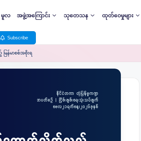
မူလ
အဖွဲ့အကြောင်း
သုတေသန
ထုတ်ဝေမှုများ
Subscribe
မြန်မာစစ်အစိုးရ