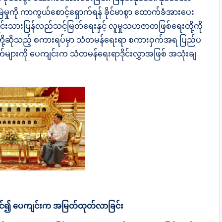
ြဲမှုကို ကာကွယ်စောင့်ရှောက်ရန် ခိုင်မာစွာ ထောက်ခံအားပေး
 တိုင်းရင်းသားပြန်လည်သင့်မြတ်ရေးနှင့် လူမှုသဟဇာတဖြစ်ရေးတို့ကို
ို့ဆိုသည့် စကားရပ်မှာ သံတမန်ရေးရာ စကားဝှက်အရ ပြည်ပ
ွဲချက်များကို ပေကျင်းက သံတမန်ရေးရာဒိုင်းလွှာအဖြစ် အသုံးချ
င့်တင်၍ ပေကျင်းက အမြတ်ထုတ်လာခြင်း