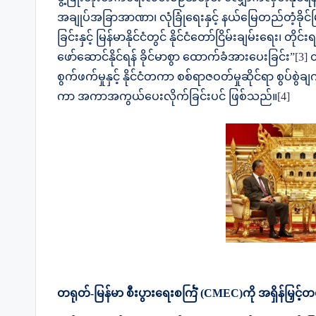
အချုပ်အခြာအာဏာ၊ လုံခြုံရေးနှင့် နယ်မြေတည်တံ့ခိုင်မ
ခြင်းနှင့် မြန်မာနိုင်ငံတွင် နိုင်ငံတော်ငြိမ်းချမ်းရေး၊
ဖော်ဆောင်နိုင်ရန် ခိုင်မာစွာ ထောက်ခံအားပေးခြင်း”
[3]
တ
စွက်ဖက်မှုနှင့် နိုင်ငံတကာ စစ်ရာဇဝတ်မှုဆိုင်ရာ စွပ်စ
ကာ အကာအကွယ်ပေးလိုက်ခြင်းပင် ဖြစ်သည်။
[4]
တရုတ်-မြန်မာ စီးပွားရေးစင်္ကြံ (
CMEC)
ကို အရှိန်မြှ