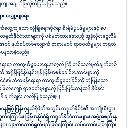
ျကျ အချက်ပြလိုက်ခြင်း ဖြစ်သည်။
ား လျှော့ချရေး
ေ့ကျသော လုံခြုံရေးဆိုင်ရာ စိုးရိမ်ပူပန်မှုများနှင့် ပေ
ရုတ်နိုင်ငံသားများကို ပစ်မှတ်ထားနေသည့် အွန်လိုင်းငွေလိမ်
ျား အပါအဝင် နယ်စပ်တစ်လျှောက် တရားမဝင် ရာဇဝတ်မှုများ တရုတ်
်ပူပန်လာခဲ့သည်။
န်ရေးရာ ကာကွယ်မှုပေးရေးအတွက် ကြိုတင်သတ်မှတ်ချက်တစ်
ရှိန်မြှင့်နှိမ်နင်းရန် မြန်မာစစ်ခေါင်းဆောင်များကို
ုင်ငံ၏ သံတမန်ရေးရာ ကာကွယ်မှုပေးခြင်းကို တုံ့ပြန်သော
စပ်ဖြတ်ကျော် ရာဇဝတ်မှုများကို ပြင်းပြင်းထန်ထန် နှိမ်နင်း
ရန် ချက်ချင်း ကတိပြုခဲ့သည်။
[6]
ံအနေဖြင့် မြန်မာ့နယ်နိမိတ်အတွင်း တရုတ်နိုင်ငံ၏ အကျိုးစီးပွား
တ်ကြောင်း၊ မြန်မာနိုင်ငံရှိ တရုတ်နိုင်ငံသားများ၊ အဖွဲ့အစည်းနှ
ံများ ချမှတ်ဆောင်ရွက်မည်ဖြစ်ကြောင်း ထပ်လောင်းပြောကြား