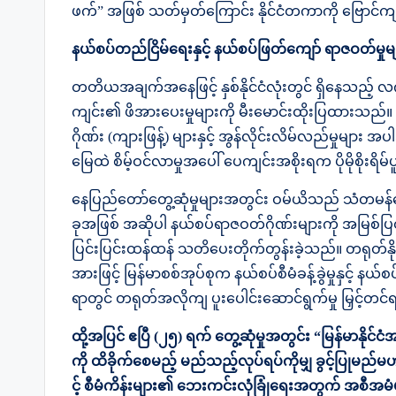
ဖက်” အဖြစ် သတ်မှတ်ကြောင်း နိုင်ငံတကာကို ဗြောင်က
နယ်စပ်တည်ငြိမ်ရေးနှင့် နယ်စပ်ဖြတ်ကျော် ရာဇဝတ်မှုမျ
တတိယအချက်အနေဖြင့် နှစ်နိုင်ငံလုံးတွင် ရှိနေသည့် လက်တွ
ကျင်း၏ ဖိအားပေးမှုများကို မီးမောင်းထိုးပြထားသည်။ တ
ဂိုဏ်း (ကျားဖြန့်) များနှင့် အွန်လိုင်းလိမ်လည်မှုမ
မြေထဲ စိမ့်ဝင်လာမှုအပေါ် ပေကျင်းအစိုးရက ပိုမိုစိုးရိမ
နေပြည်တော်တွေ့ဆုံမှုများအတွင်း ဝမ်ယိသည် သံတမ
ခုအဖြစ် အဆိုပါ နယ်စပ်ရာဇဝတ်ဂိုဏ်းများကို အမြစ်ပြတ် အ
ပြင်းပြင်းထန်ထန် သတိပေးတိုက်တွန်းခဲ့သည်။ တရုတ်နိ
အားဖြင့် မြန်မာစစ်အုပ်စုက နယ်စပ်စီမံခန့်ခွဲမှုနှင့် နယ်
ရာတွင် တရုတ်အလိုကျ ပူးပေါင်းဆောင်ရွက်မှု မြှင့်တင်
ထို့အပြင် ဧပြီ (၂၅) ရက် တွေ့ဆုံမှုအတွင်း “မြန်မာနိုင်င
ကို ထိခိုက်စေမည့် မည်သည့်လုပ်ရပ်ကိုမျှ ခွင့်ပြုမည်မဟု
င့် စီမံကိန်းများ၏ ဘေးကင်းလုံခြုံရေးအတွက် အစီအမ