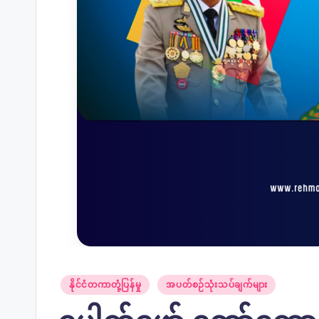
Posted
နိုင်ငံတကာတုံ့ပြန်မှု
အပတ်စဉ်သုံးသပ်ချက်များ
in