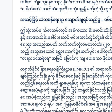
အစိုးရ ကြုံတွေ့နေရသည့် နိုင်ငံတကာ ဖိအားနှင့် အထီးကျန်
“ပေါက်ဖော်” ဆက်ဆံရေးကို အသုံးချ၍ မည်ကဲ့သို့
အဆင့်မြင့် သံတမန်ရေးရာ ကျောက်ချရပ်တည်မှု – ဝမ်
ဤသုံးသပ်ချက်စာတမ်းတွင် အဓိကထား မီးမောင်းထိုးပြလိ
နှင့် အာဏာသိမ်းခေါင်းဆောင် မင်းအောင်လှိုင်တို့၏ ထိ
ရေးရာ အလည်အပတ် သက်သက်လုံးဝမဟုတ်ဘဲ၊ (၂၀၂၅) နှောင
သည့် အတုအယောင် ရွေးကောက်ပွဲနောက်ပိုင်း ပေါ်ထ
“တရားဝင်အစိုးရ” အဖြစ် ဗြောင်ကျကျ ဖေးမကာ နိုင
တရုတ်နိုင်ငံခြားရေးဝန်ကြီးဌာန (FMPRC) ၏ တရားဝင်ထုတ
ချစ်ကြည်ရင်းနှီးမှုကို ခိုင်မာစေရန်နှင့် မြန်မာနိုင်ငံ
တည်ငြိမ်ရေးလမ်းစကို ရှာဖွေရန်ဟု ဆိုကာ သံတမန်ရေး
ဆွေးနွေးပွဲများကို ကျင်းပခြင်းဖြင့် တရုတ်နိုင်ငံသ
ပေးအပ်ခဲ့သည်ဟု ရှုမြင်နိုင်သည်။ အထူးသဖြင့် တရုတ်နိုင
အားပေးချက် ၃ ရပ်” အရ “မြန်မာနိုင်ငံ၏ အခြေအနေနှ
ဖွံ့ဖြိုးတိုးတက်ရေးလမ်းစဉ်အတိုင်း လျှောက်လှမ်းနိုင်ရန်