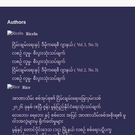
Authors
RiceIn
ငြိမ်းချမ်းရေးနှင့် ဒီမိုကရေစီ ဂျာနယ် ( Vol.3, No.3)
လစဉ် လူမှု- စီးပွားသုံးသပ်ချက်
လစဉ် လူမှု- စီးပွားသုံးသပ်ချက်
ငြိမ်းချမ်းရေးနှင့် ဒီမိုကရေစီ ဂျာနယ် ( Vol.2, No.3)
လစဉ် လူမှု- စီးပွားသုံးသပ်ချက်
Rice
အာဏာသိမ်း စစ်အုပ်စု၏ ငြိမ်းချမ်းရေးခြေလှမ်းသစ်
၂၀၂၆ ခုနှစ် (ဧပြီ-ဇွန်) မွန်ပြည်နိုင်ငံရေးသုံးသပ်ချက်
လေဘေး၊ ရေဘေး နှင့် စစ်ဘေး အပြင် အာဏာသိမ်းစစ်အစိုးရ၏ မူ
ဝါဒအလွဲများမှ ရိုက်ခတ်မှုများ
မွန်နှင့် တောင်ပိုင်းဒေသ (၁၄) မြို့နယ် လစဉ် စစ်ရေးပဋိပက္ခ