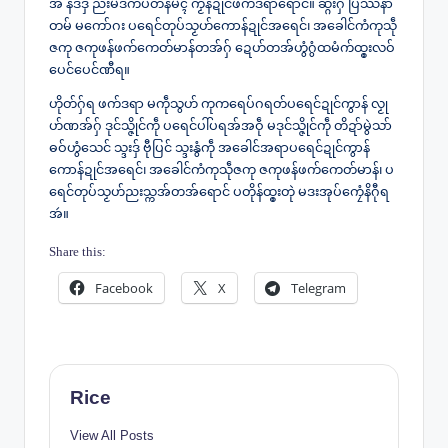
အ် နဒဒှ် ညးမဒက်ပတန်မံၚ် ကၟိန်ဍုင်ဖက်ဒရာရောင်။ ဆ္ဂးဂှ် ပြဿနာ
တမ် မကော်ဂး ပရေင်တုပ်သၟဟ်ကောန်ဍုင်အရေင်၊ အခေါင်ကံကုသဵု
ဇကု ဇကုဖန်ဖက်ကေတ်မာန်တအ်ဂှ် ဍေဟ်တအ်ဟွံဂွံထမံက်ထ္ၜးလဝ်
ပေင်ပေင်ဏီရ။
ဟိုတ်ဂှ်ရ ဖက်ဒရာ မကဵုသွဟ် ကုကရေပ်ဂရတ်ပရေင်ဍုင်ကွာန် လၟု
ဟ်ဏအ်ဂှ် ဒုင်သ္ဇိုင်ကဵု ပရေင်ပါ်ပရအ်အဝဵု မဒုင်သ္ဇိုင်ကဵု တိဍာ်မွဲသာ်
ဓဝ်ဟွံသေင် သ္ဒးဒှ် ဗီုပြင် သ္ဒးနွံကဵု အခေါင်အရာပရေင်ဍုင်ကွာန်
ကောန်ဍုင်အရေင်၊ အခေါင်ကံကုသဵုဇကု ဇကုဖန်ဖက်ကေတ်မာန်၊ ပ
ရေင်တုပ်သၟဟ်ညးသ္ကအ်တအ်ရောင် ပတိုန်ထ္ၜးတုဲ မဒးအုပ်ကၠေံနိဂီုရ
အဴ။
Share this:
Facebook
X
Telegram
Rice
View All Posts