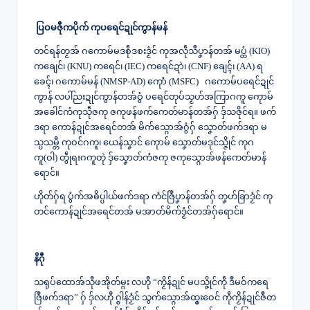
ပြဝမဇီုကပိုက် ကုပရေင်ဍုင်ကွာန်မန်
တင်ရန်တၟအ် ဂကောမ်မဒစဵုဒစးဒၟံင် ကုအလဵုသဳပၞာန်တအ် မပ္တံ (KIO)
ကချေင်၊ (KNU) ကရေင်၊ (IEC) ကရေင်ဍာဲ၊ (CNF) ချေၚ်၊ (AA) ရ
ခေၚ်၊ ဂကောမ်မန် (NMSP-AD) ကေုာံ (MSFC) ဂကောမ်ပရေင်ဍုင်
ကွာန် လပါ်ညးဍုင်ကွာန်တအ်ဝွံ ပရေင်တုပ်သၟဟ်အကြာဂကူ ကေုာမ်
အခေါင်ကံကုသဵုဇကု ဇကုဖန်ဖက်ကေတ်မာန်တအ်ဂှ် ဒှ်သဇိုင်ရ။ ဖက်
ဒရာ ကောန်ဍုင်အရေင်တအ် မိက်သ္ဂောအ်ဂွံဂှ် သၞောတ်ဖက်ဒရာ မ
သ္ပသမ္တီ ကုဝင်ဂကူ၊ ယေန်သၞာင် ကေုာမ် သၞောတ်မဒုင်သ္ဇိုင် ကုဂ
ကူ(ဝါ) တွဵုရးဂကူတုဲ ဒှ်သၞောတ်ကံဇကု ဇကုသ္ဂောအ်ဖန်ကေတ်မာန်
ရောင်။
ဟိုတ်ဂှ်ရ ပွံက်အဓိပ္ပါယ်ဖက်ဒရာ ကံင်ဇြဳပၞာန်တအ်ဂှ် တၞဟ်ခြာဒၟံင် ကု
တင်ကောန်ဍုင်အရေင်တအ် မအာတ်မိက်ဒၟံင်တအ်ဂှ်ရောင်။
နိဂီု
သရုပ်ထောအ်သီုဖအိုတ်မ္ဂး လဟီု “ကၟိန်ဍုင် မပသ္ဇိုင်ကဵု ဒဳမဝ်ကရေ
ဇြဳဖက်ဒရာ” ဂှ် ဒှ်လဟီု ဂ္စါန်ဒၟံင် သွက်သ္ဂောအ်ထ္ၜးဝေင် ကဵုကၟိန်ဍုင်ဇဳတ