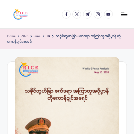
facebook.com
twitter.com
t.me
instagram.com
youtube.com
Skip
to
content
Home
2026
June
18
သဇိုင်တၞဟ်ခြာ ဖက်ဒရာ အကြာတၠအဝဵုပၞာန် ကဵု
ကောန်ဍုင်အရေင်