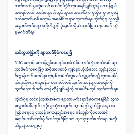
သက်သက်သၟးဟွံသေင် ဆေင်စပ်ဒၟံင် ကုပရေင်ဍုင်ကွာန် ကောန်ဍုင်
အရေင်တအ် သွက်သ္ဂောအ်တုပ်သၟဟ်၊ အခေါင်ကံကုသဵုဇကု ဇကုဖန်
ဖက်ကေတ်မာန် ကေုာမ် အခေါင်အရာဂကူတအ်ရ။ ဟိုတ်ဂှ်ရ သ္ပသမ္တီ
သၞောတ်ဖက်ဒရာ နကဵုတိဍာ်ဂှ် ဒှ်သွဟ်မခိုဟ် သွက်ပြဿနာဏအ် ဟွံ
ရုမ်ဂပ်ဏီရ။
တင်တၞဟ်ခြာကဵု ချာတာဒဳမိုဝ်ကရေဇြဳ
NUG ကေုာမ် ကောန်ဍုင်အရေင်တအ် ပံင်ကောမ်တုဲ ဓဇက်လဝ် ချာ
တာဒဳမဝ်ကရေဇြဳဂှ် အဝဵုအာဏာဝွံ ကၠုင်နူဗဟဵုဟွံသေင် ကၠုင်နူညးဍု
င်ကွာန်တအ်ဟေင်ရ။ တုဲပၠန် ထမံက်ထ္ၜးလဝ် သ္ပစၟတ်သမ္တီ ကုအခေါင်
ကံကုသဵုဇကု ဇကုဖန်ဖက်ကေတ်မာန် သွက်ကောန်ဍုင်အရေင်ကီု၊
သွက်သ္ဂောအ်ဒက်ပတန် ကၟိန်ဍုင်မနွံကဵု အခေါင်မတုပ်သၟဟ်တအ်ရ။
ဟိုတ်ဂှ်ရ တင်ရန်တၟအ်အဓိက ချာတာဖက်ဒရာဒဳမဝ်ကရေဇြဳဂှ် သွက်
သ္ဂောအ်ပါ်ပရအ် အဝဵုသၟးဟွံက သွက်သ္ဂောအ် ဂၠါဲသွဟ်ပြဿနာ အ
ကြာပ‌ရေင်ဍုင်ကွာန် ကောန်ဍုင်အရေင် မနွံကၠုင်ကဵုဝင်တအ်ဂှ်
ရောင်။ တင်ဏအ်ဂှ် ဒှ်တင်တၞဟ်ခြာအာ ကုလညာတ်ဖက်ဒရာ အလဵု
သဳပၞာန်တအ်ဣရ။