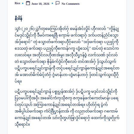
Rice
June 18, 2026
No Comments
Posted
by
နိဒါန်
သၞာံ (၂၀၂၆) ပ္ဍဲဂိတုမေကြပ်အိုတ်ဂှ် မေန်အံင်လှိုင် ဟီုဂးလဝ် “ကၟိန်ဍု
င်မဒုင်သ္ဇိုင်ကဵု ဒဳမဝ်ကရေဇြဳ ကေုာမ် ဖက်ဒရာဂှ် ဒက်ပတန်ညံင်သ္ဂော
အ်ဒှ်ရောင်” တုဲ သၞောတ်ဖက်ဒရာဟီုဂှ်လေဝ် “ဒးဒှ်ဖက်ဒရာ ပညုၚ်ကဵု
ဒေသတုဲ ဖက်ဒရာ ပညုၚ်ကဵုကောန်ဂကူ ဟွံသေၚ်” ထပ်တုဲ သောင်က
လးလဝ်ရ။ အတိုင်လဟီုဏအ်မ္ဂး အလဵုသဳပၞာန်ဝွံ လက်သဏ် ဒုင်လဝ်
တဲ‌ သၞောတ်ဖက်ဒရာ ၜိုန်မံက်ဒၟံင်ကီုလေဝ် တင်ဏအ်ဂှ် ဒှ်သွဟ်သွက်
ပဋိပက္ခပရေင်ဍုင်ကွာန်ကီု တၚ်ပ‌ရေင်ဍုင်ကွာန်ကောန်ဍုင်အရေင်တ
အ် မအာတ်မိက်မံၚ်တံဂှ် ဂွံမာန်ဟာ-ဟွံမာန်ဟာဂှ် ဒှ်တင်သွက်သ္ဒးသ္ၚဳဂၠိ
ပ်ရ။
ပဋိပက္ခပရေင်ဍုင်ကွာန် ပစ္စုပ္ပန်ဏအ်ဂှ် ဒှ်ပဋိပက္ခ မဒုင်လဝ်သ္ဇိုင်ကဵု
ပြဝမပါ်ကဵုအဝဵု၊ အခေါင်ကံကုသဵုဇကု ဇကုဖန်ဖက်ကေတ်မာန်၊ ပရေ
င်တုပ်သၟဟ် အကြာကောန်ဍုင်အရေင်တအ်ရ။ ဟိုတ်ဂှ်ရ ပွံက်
အဓိပ္ပါယ်ဖက်ဒရာ ကံင်ဇြဳပၞာန်တအ် ကဵု လညာတ်ဖက်ဒရာ ဂကောမ်
ကောန်ဍုင်အရေင်တအ် သာ်လဵုတၞဟ်ခြာဒၟံင်ရောဂှ် ထေက်ကဵုသ္ဒးဂၠိုက်
သ္ၚဳရောင်။