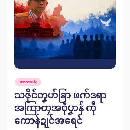
Posted
(ဘာသာမန်)
in
သဇိုင်တၞဟ်ခြာ ဖက်ဒရာ
အကြာတၠအဝဵုပၞာန် ကဵု
ကောန်ဍုင်အရေင်