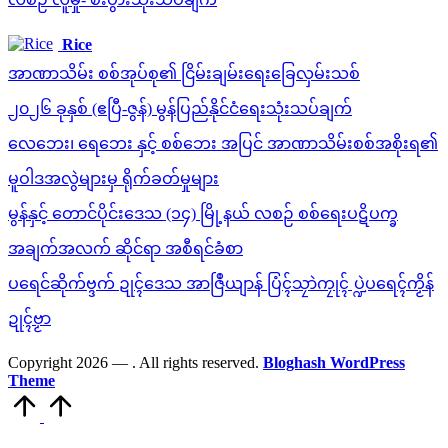
Rice
အာဏာသိမ်း စစ်အုပ်စု၏ ငြိမ်းချမ်းရေးခြေလှမ်းသစ်
၂၀၂၆ ခုနှစ် (ဧပြီ-ဇွန်) မွန်ပြည်နိုင်ငံရေးသုံးသပ်ချက်
လေဘေး၊ ရေဘေး နှင့် စစ်ဘေး အပြင် အာဏာသိမ်းစစ်အစိုးရ၏
မူဝါဒအလွဲများမှ ရိုက်ခတ်မှုများ
မွန်နှင့် တောင်ပိုင်းဒေသ (၁၄) မြို့နယ် လစဉ် စစ်ရေးပဋိပက္ခ
အချက်အလက် ဆိုင်ရာ အစီရင်ခံစာ
ပရေင်ဆိုက်ဗ္ဒက် ဍုၚ်ဒေသ အာဇြဳယျာန် ပြံၚ်သၠာဲကၠုၚ် ပ္ဍဲပရေၚ်ကၟိန်
ဍုၚ်ဗၟာ
Copyright 2026 —
. All rights reserved.
Bloghash WordPress
Theme
Scroll
to
Top