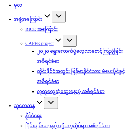
မူလ
အဖွဲ့အကြောင်း
RICE အကြောင်း
CAFFE project
၂၀၂၀ ရွေးကောက်ပွဲလေ့လာစောင့်ကြည့်ခြင်း
အစီရင်ခံစာ
ထိုင်းနိုင်ငံအတွင်း မြန်မာနိုင်ငံသား မဲပေးပိုင်ခွင့်
အစီရင်ခံစာ
လူထုတွေ့ဆုံဆွေးနွေးပွဲ အစီရင်ခံစာ
သုတေသန
နိုင်ငံရေး
ငြိမ်းချမ်းရေးနှင့် ပဋိပက္ခဆိုင်ရာ အစီရင်ခံစာ