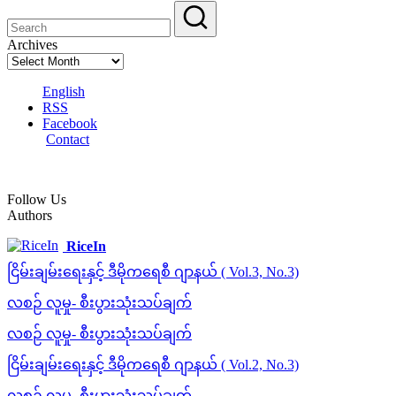
Archives
English
RSS
Facebook
Contact
Follow Us
Authors
RiceIn
ငြိမ်းချမ်းရေးနှင့် ဒီမိုကရေစီ ဂျာနယ် ( Vol.3, No.3)
လစဉ် လူမှု- စီးပွားသုံးသပ်ချက်
လစဉ် လူမှု- စီးပွားသုံးသပ်ချက်
ငြိမ်းချမ်းရေးနှင့် ဒီမိုကရေစီ ဂျာနယ် ( Vol.2, No.3)
လစဉ် လူမှု- စီးပွားသုံးသပ်ချက်