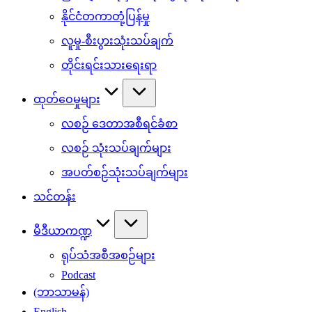
နိုင်ငံတကာတုံ့ပြန်မှု
လူမှု-စီးပွားသုံးသပ်ချက်
တိုင်းရင်းသားရေးရာ
ထုတ်ဝေမှုများ
လစဉ် ဒေတာအစီရင်ခံစာ
လစဉ် သုံးသပ်ချက်များ
အပတ်စဉ်သုံးသပ်ချက်များ
သင်တန်း
မီဒီယာကဏ္ဍ
ရုပ်သံအစီအစဉ်များ
Podcast
(ဘာသာမန်)
English